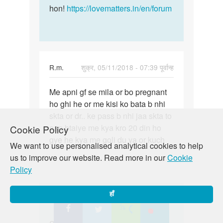
hon!
https://lovematters.in/en/forum
R.m.
शुक्र, 05/11/2018 - 07:39 पूर्वान्ह
पर्मालिंक
Me apni gf se mila or bo pregnant
Me
ho ghi he or me kisi ko bata b nhi
apni
skta or dr.. ke pass b nhi jaa skta to
gf
aap btaiye me kya kro 20 din ho
Cookie Policy
se
gye he kya me goli du ya or kuch
mila
We want to use personalised analytical cookies to help
or
us to improve our website. Read more in our
Cookie
bo…
Policy
हाँ
In
Auntyji
शुक्र, 06/01/2018 - 11:57 बजे
reply
पर्मालिंक
to