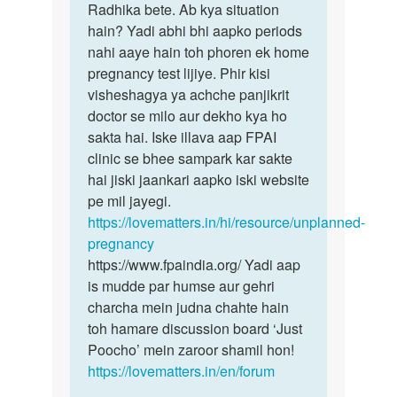
Anty
Radhika bete. Ab kya situation
ke
ji
hain? Yadi abhi bhi aapko periods
liye
namaste
nahi aaye hain toh phoren ek home
maafi
Anty
pregnancy test lijiye. Phir kisi
chahungi,
ji
visheshagya ya achche panjikrit
…
meri…
doctor se milo aur dekho kya ho
by
sakta hai. Iske illava aap FPAI
radhika
clinic se bhee sampark kar sakte
hai jiski jaankari aapko iski website
pe mil jayegi.
https://lovematters.in/hi/resource/unplanned-
pregnancy
https://www.fpaindia.org/ Yadi aap
is mudde par humse aur gehri
charcha mein judna chahte hain
toh hamare discussion board ‘Just
Poocho’ mein zaroor shamil hon!
https://lovematters.in/en/forum