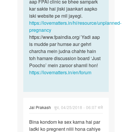
by
aap FPAI clinic se bhee sampark
Ajay
kar sakte hai jiski jaankari aapko
Kumar
iski website pe mil jayegi.
Ram
https://lovematters.in/hi/resource/unplanned-
pregnancy
https://www.fpaindia.org/ Yadi aap
is mudde par humse aur gehri
charcha mein judna chahte hain
toh hamare discussion board ‘Just
Poocho’ mein zaroor shamil hon!
https://lovematters.in/en/forum
Jai Prakash
बुध, 04/25/2018 - 06:07 बजे
पर्मालिंक
Bina kondom ke sex karna hai par
Bina
ladki ko pregnent niiii hona cahiye
kondom