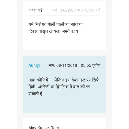
जाधव बाई
रवि, 04/22/2018 - 10:53 बजे
पर्मालिंक
गर्भ निरोधग गोळी पाळीच्या सातव्या
गर्भ
दिवसापासून खायला जमते काय
निरोधग
गोळी
पाळीच्या…
In
Auntyji
सोम, 06/11/2018 - 05:55 पूर्वान्ह
reply
पर्मालिंक
to
माफ़ कीजियेगा. लेकिन इस वेबसाइट पर सिर्फ
माफ़
गर्भ
हिंदी, अंग्रेजी या हिंगलिश में बात की जा
कीजियेगा.
निरोधग
सकती हैं.
लेकिन
गोळी
इस…
पाळीच्या…
by
जाधव
बाई
Ajay Kumar Ram