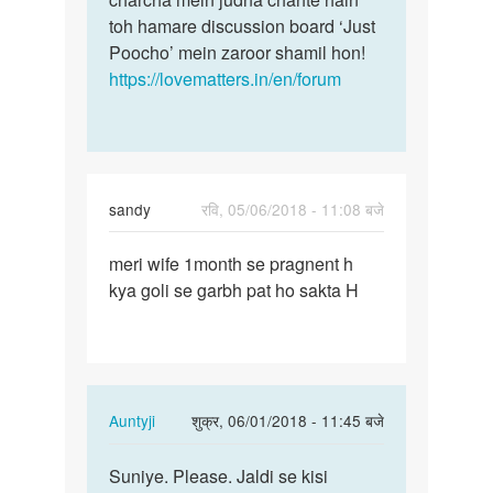
toh hamare discussion board ‘Just
Poocho’ mein zaroor shamil hon!
https://lovematters.in/en/forum
sandy
रवि, 05/06/2018 - 11:08 बजे
पर्मालिंक
meri wife 1month se pragnent h
meri
kya goli se garbh pat ho sakta H
wife
1month
se
pragnent…
In
Auntyji
शुक्र, 06/01/2018 - 11:45 बजे
reply
पर्मालिंक
to
Suniye. Please. Jaldi se kisi
Suniye.