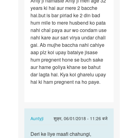
Anty ji namaste Anty ji meri age 32
Anty
years ki hai aur mere 2 bacche
ji
hai.but is bar piriad ke 2 din bad
namaste
hum mile to mere husbend ko pata
Anty
nahi chal paya aur wo condam use
ji
nahi kare aur sari virya undar chali
meri…
gai. Ab mujhe baccha nahi cahiye
aap plz koi upay bataiye jisase
hum pregnent hone se buch sake
aur hame goliya khane se bahut
dar lagta hai. Kya koi gharelu upay
hai ki ham pregnent na ho paye.
In
Auntyji
शुक्र, 06/01/2018 - 11:26 बजे
reply
पर्मालिंक
to
Deri ke liye maafi chahungi,
Deri