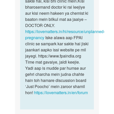
kya…
sakte hai, kisi bhi clinic mein.Kisi
by
bharosemand doctor ki rai leejiye
Pooja
aur kisi neem hakeen ya chemist ki
baaton mein bilkul mat aa jaaiye –
DOCTOR ONLY.
https://lovematters.in/hi/resource/unplanned-
pregnancy
Iske alawa aap FPAI
clinic se sampark kar sakte hai jiski
jaankari aapko issi website pe mil
jayegi. https://www.fpaindia.org
Time mat gavaiye, jaldi keejie.
Yadi aap is mudde par humse aur
gehri charcha mein judna chahte
hain toh hamare discussion board
‘Just Poocho’ mein zaroor shamil
hon!
https://lovematters.in/en/forum