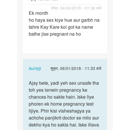
पर्मालिंक
मंगल, 04/24/2018 - 01:36 बजे
Ek month
Ek
ho haya sex kiye hue aur garbh na
month
tahre Kay Kare koi got ka name
ho
bathe jise pregnant na ho
haya
sex
kiye…
In
Auntyji
शुक्र, 06/01/2018 - 11:33 बजे
reply
पर्मालिंक
to
Ajay bete, yadi yeh sex unsafe tha
Ajay
Ek
toh yes ismein pregnancy ke
bete,
month
chances ho sakte hain. Iske liye
yadi
ho
phoren ek home pregnancy test
yeh
haya
lijiye. Phir kisi visheshagya ya
sex…
sex
achche panjikrit doctor se milo aur
kiye…
dekho kya ho sakta hai. Iske illava