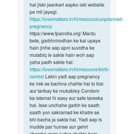
hai jiski jaankari aapko iski website
pe mil jayegi.
https://lovematters.in/hi/resource/unplanned-
pregnancy
https://www.fpaindia.org/ Mantu
bete, garbhnirodhan ke kai upaye
hain jinhe aap apni suvidha ke
mutabiq le sakte hain woh aap
yaha padh sakte hai:
https://lovematters.in/hi/resource/birth-
control
Lekin yadi aap pregnancy
ke risk se bachna chahte hai to kisi
aur tarikay ke mukabley Condom
ka istemal hi easy aur safe tareeka
hai. Isse unchahe garbh ke saath
saath yon sakramad ke khatre se
bhi bacha ja sakta hai. Yadi aap is
mudde par humse aur gehri
charcha mein judna chahte hain