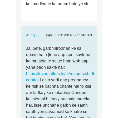
koi madicune ka naam bataiye sir
ke
sex
karna
hai…
In
Auntyji
शुक्र, 06/01/2018 - 11:43 बजे
reply
पर्मालिंक
to
Jai bete, garbhnirodhan ke kai
Jai
Bina
upaye hain jinhe aap apni suvidha
bete,
kondom
ke mutabiq le sakte hain woh aap
garbhnirodhan
ke
yaha padh sakte hai:
ke…
sex
https://lovematters.in/hi/resource/birth-
karna
control
Lekin yadi aap pregnancy
hai…
ke risk se bachna chahte hai to kisi
by
aur tarikay ke mukabley Condom
Jai
ka istemal hi easy aur safe tareeka
Prakash
hai. Isse unchahe garbh ke saath
saath yon sakramad ke khatre se
bhi bacha ja sakta hai. Yadi aap is