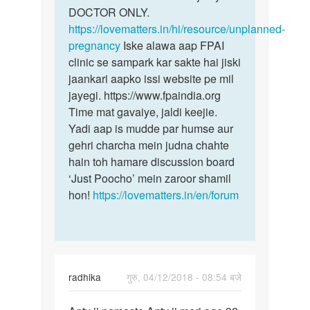
DOCTOR ONLY.
https://lovematters.in/hi/resource/unplanned-
pregnancy
Iske alawa aap FPAI
clinic se sampark kar sakte hai jiski
jaankari aapko issi website pe mil
jayegi. https://www.fpaindia.org
Time mat gavaiye, jaldi keejie.
Yadi aap is mudde par humse aur
gehri charcha mein judna chahte
hain toh hamare discussion board
‘Just Poocho’ mein zaroor shamil
hon!
https://lovematters.in/en/forum
radhika
गुरु, 04/12/2018 - 08:54 बजे
पर्मालिंक