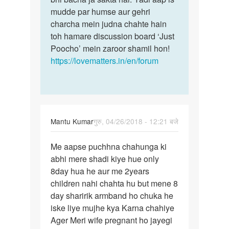
mudde par humse aur gehri
charcha mein judna chahte hain
toh hamare discussion board ‘Just
Poocho’ mein zaroor shamil hon!
https://lovematters.in/en/forum
Mantu Kumar
गुरु, 04/26/2018 - 12:21 बजे
पर्मालिंक
Me aapse puchhna chahunga ki
Me
abhi mere shadi kiye hue only
aapse
8day hua he aur me 2years
puchhna
children nahi chahta hu but mene 8
chahunga
day sharirik armband ho chuka he
ki…
iske liye mujhe kya Karna chahiye
Ager Meri wife pregnant ho jayegi