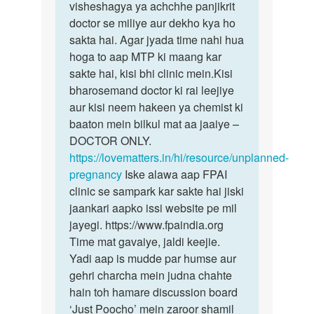
meri
visheshagya ya achchhe panjikrit
Please.
wife
doctor se miliye aur dekho kya ho
Jaldi
1month
sakta hai. Agar jyada time nahi hua
se…
se
hoga to aap MTP ki maang kar
pragnent…
sakte hai, kisi bhi clinic mein.Kisi
by
bharosemand doctor ki rai leejiye
sandy
aur kisi neem hakeen ya chemist ki
baaton mein bilkul mat aa jaaiye –
DOCTOR ONLY.
https://lovematters.in/hi/resource/unplanned-
pregnancy
Iske alawa aap FPAI
clinic se sampark kar sakte hai jiski
jaankari aapko issi website pe mil
jayegi. https://www.fpaindia.org
Time mat gavaiye, jaldi keejie.
Yadi aap is mudde par humse aur
gehri charcha mein judna chahte
hain toh hamare discussion board
‘Just Poocho’ mein zaroor shamil