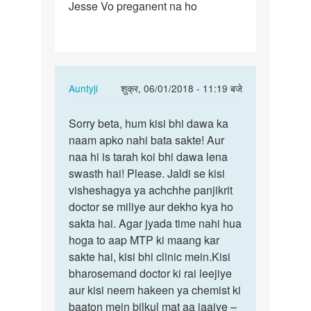
Jesse Vo preganent na ho
ke
sath
Kal…
In
Auntyji
शुक्र, 06/01/2018 - 11:19 बजे
reply
पर्मालिंक
to
Sorry beta, hum kisi bhi dawa ka
Sorry
Main
naam apko nahi bata sakte! Aur
beta,
apne
naa hi is tarah koi bhi dawa lena
hum
wife
swasth hai! Please. Jaldi se kisi
kisi
ke
visheshagya ya achchhe panjikrit
bhi…
sath
doctor se miliye aur dekho kya ho
Kal…
sakta hai. Agar jyada time nahi hua
by
hoga to aap MTP ki maang kar
Alokgiri
sakte hai, kisi bhi clinic mein.Kisi
bharosemand doctor ki rai leejiye
aur kisi neem hakeen ya chemist ki
baaton mein bilkul mat aa jaaiye –