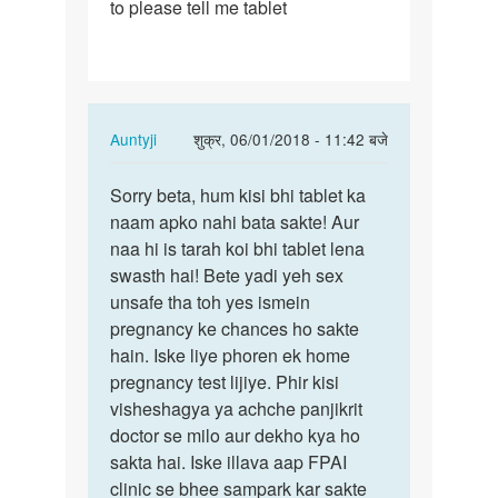
to please tell me tablet
In
Auntyji
शुक्र, 06/01/2018 - 11:42 बजे
reply
पर्मालिंक
to
Sorry beta, hum kisi bhi tablet ka
Sorry
Me
naam apko nahi bata sakte! Aur
beta,
aapse
naa hi is tarah koi bhi tablet lena
hum
puchhna
swasth hai! Bete yadi yeh sex
kisi
chahunga
unsafe tha toh yes ismein
bhi…
ki…
pregnancy ke chances ho sakte
by
hain. Iske liye phoren ek home
Mantu
pregnancy test lijiye. Phir kisi
Kumar
visheshagya ya achche panjikrit
doctor se milo aur dekho kya ho
sakta hai. Iske illava aap FPAI
clinic se bhee sampark kar sakte