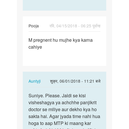
Pooja
रवि, 04/15/2018 - 06:25 पूर्वान्ह
पर्मालिंक
M pregnent hu mujhe kya karna
M
cahiye
pregnent
hu
mujhe
kya…
In
Auntyji
शुक्र, 06/01/2018 - 11:21 बजे
reply
पर्मालिंक
to
Suniye. Please. Jaldi se kisi
Suniye.
M
visheshagya ya achchhe panjikrit
Please.
pregnent
doctor se miliye aur dekho kya ho
Jaldi
hu
sakta hai. Agar jyada time nahi hua
se…
mujhe
hoga to aap MTP ki maang kar