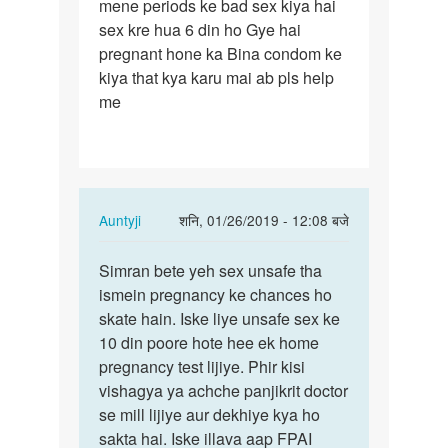
mene periods ke bad sex kiya hai
mene
sex kre hua 6 din ho Gye hai
periods
pregnant hone ka Bina condom ke
ke
kiya that kya karu mai ab pls help
bad
me
sex
kiya…
In
Auntyji
शनि, 01/26/2019 - 12:08 बजे
reply
पर्मालिंक
to
Simran bete yeh sex unsafe tha
Simran
mene
ismein pregnancy ke chances ho
bete
periods
skate hain. Iske liye unsafe sex ke
yeh
ke
10 din poore hote hee ek home
sex
bad
pregnancy test lijiye. Phir kisi
unsafe…
sex
vishagya ya achche panjikrit doctor
kiya…
se mill lijiye aur dekhiye kya ho
by
sakta hai. Iske illava aap FPAI