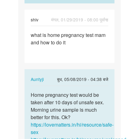
shiv
मंगल, 01/29/2019 - 08:00 पूर्वान्ह
पर्मालिंक
what is home pregnancy test mam
what
and how to do it
is
home
pregnancy
test…
In
Auntyji
बुध, 05/08/2019 - 04:38 बजे
reply
पर्मालिंक
to
Home pregnancy test would be
Home
what
taken after 10 days of unsafe sex.
pregnancy
is
Morning urine sample is much
test
home
better for this. Ok?
would
pregnancy
https://lovematters.in/hi/resource/safe-
be…
test…
sex
by