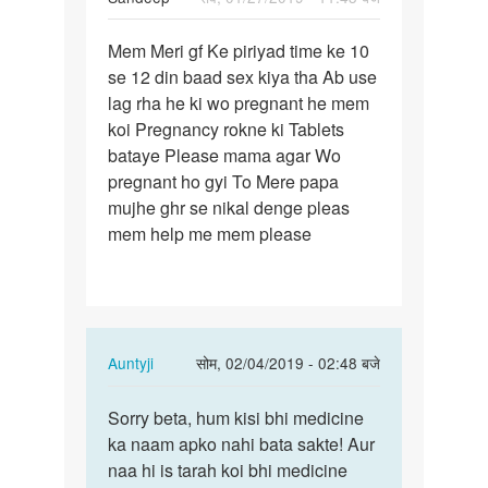
पर्मालिंक
Mem Meri gf Ke piriyad time ke 10
Mem
se 12 din baad sex kiya tha Ab use
Meri
lag rha he ki wo pregnant he mem
gf
koi Pregnancy rokne ki Tablets
Ke
bataye Please mama agar Wo
piriyad
pregnant ho gyi To Mere papa
time…
mujhe ghr se nikal denge pleas
mem help me mem please
In
Auntyji
सोम, 02/04/2019 - 02:48 बजे
reply
पर्मालिंक
to
Sorry beta, hum kisi bhi medicine
Sorry
Mem
ka naam apko nahi bata sakte! Aur
beta,
Meri
naa hi is tarah koi bhi medicine
hum