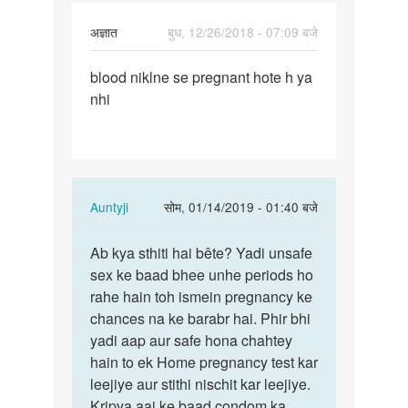
अज्ञात
बुध, 12/26/2018 - 07:09 बजे
पर्मालिंक
blood niklne se pregnant hote h ya
blood
nhi
niklne
se
pregnant…
In
Auntyji
सोम, 01/14/2019 - 01:40 बजे
reply
पर्मालिंक
to
Ab kya sthiti hai bête? Yadi unsafe
Ab
blood
sex ke baad bhee unhe periods ho
kya
niklne
rahe hain toh ismein pregnancy ke
sthiti
se
chances na ke barabr hai. Phir bhi
hai
pregnant…
yadi aap aur safe hona chahtey
bête?
by
hain to ek Home pregnancy test kar
Yadi…
अज्ञात
leejiye aur stithi nischit kar leejiye.
Kripya aaj ke baad condom ka