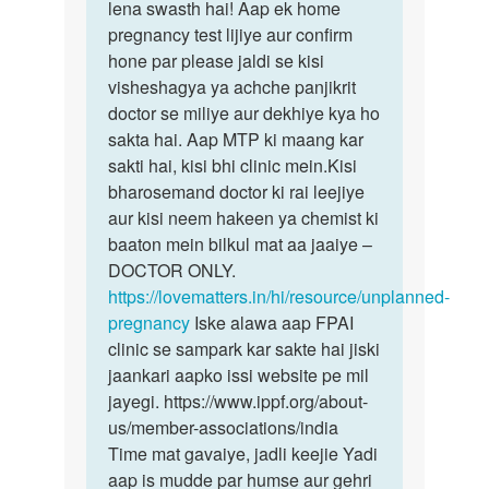
gf
lena swasth hai! Aap ek home
kisi
Ke
pregnancy test lijiye aur confirm
bhi…
piriyad
hone par please jaldi se kisi
time…
visheshagya ya achche panjikrit
by
doctor se miliye aur dekhiye kya ho
Sandeep
sakta hai. Aap MTP ki maang kar
sakti hai, kisi bhi clinic mein.Kisi
bharosemand doctor ki rai leejiye
aur kisi neem hakeen ya chemist ki
baaton mein bilkul mat aa jaaiye –
DOCTOR ONLY.
https://lovematters.in/hi/resource/unplanned-
pregnancy
Iske alawa aap FPAI
clinic se sampark kar sakte hai jiski
jaankari aapko issi website pe mil
jayegi. https://www.ippf.org/about-
us/member-associations/india
Time mat gavaiye, jadli keejie Yadi
aap is mudde par humse aur gehri