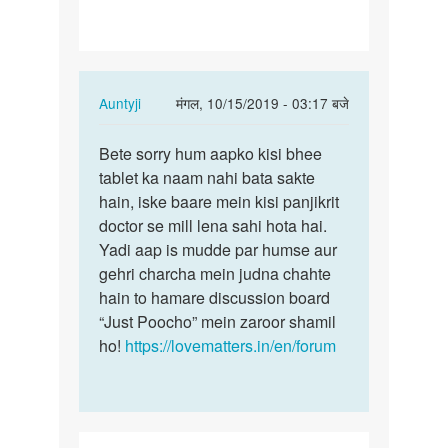
liye
konsi…
In
Auntyji
मंगल, 10/15/2019 - 03:17 बजे
reply
पर्मालिंक
to
Bete sorry hum aapko kisi bhee
Bete
Pregnancy
tablet ka naam nahi bata sakte
sorry
rokne
hain, iske baare mein kisi panjikrit
hum
k
doctor se mill lena sahi hota hai.
aapko
liye
Yadi aap is mudde par humse aur
kisi…
konsi…
gehri charcha mein judna chahte
by
hain to hamare discussion board
अज्ञात
“Just Poocho” mein zaroor shamil
ho!
https://lovematters.in/en/forum