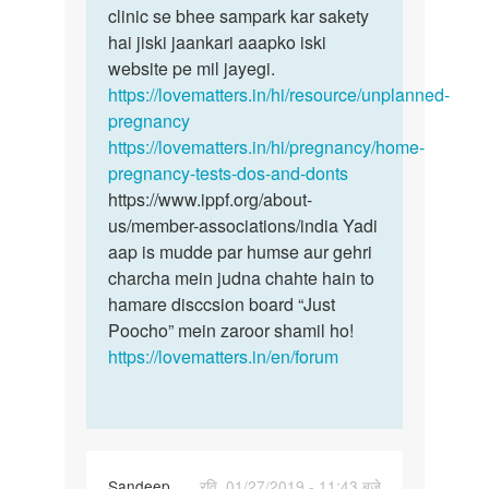
Simran
clinic se bhee sampark kar sakety
hai jiski jaankari aaapko iski
website pe mil jayegi.
https://lovematters.in/hi/resource/unplanned-
pregnancy
https://lovematters.in/hi/pregnancy/home-
pregnancy-tests-dos-and-donts
https://www.ippf.org/about-
us/member-associations/india Yadi
aap is mudde par humse aur gehri
charcha mein judna chahte hain to
hamare disccsion board “Just
Poocho” mein zaroor shamil ho!
https://lovematters.in/en/forum
Sandeep
रवि, 01/27/2019 - 11:43 बजे