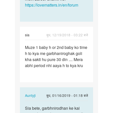
https://lovematters.in/en/forum
sia
बुध, 12/19/2018 - 03:22 बजे
पर्मालिंक
Muze 1 baby h or 2nd baby ko time
Muze
h to kya me garbhaniroghak goli
1
kha sakti hu pure 30 din .... Mera
baby
abhi period nhi aaya h to kya kru
h
or
2nd
baby
ko…
In
Auntyji
बुध, 01/16/2019 - 01:18 बजे
reply
पर्मालिंक
to
Sia bete, garbhnirodhan ke kai
Sia