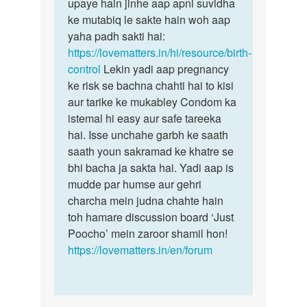
Muze
upaye hain jinhe aap apni suvidha
bete,
1
ke mutabiq le sakte hain woh aap
garbhnirodhan
baby
yaha padh sakti hai:
ke…
h
https://lovematters.in/hi/resource/birth-
or
control
Lekin yadi aap pregnancy
2nd
ke risk se bachna chahti hai to kisi
baby
aur tarike ke mukabley Condom ka
ko…
istemal hi easy aur safe tareeka
by
hai. Isse unchahe garbh ke saath
sia
saath youn sakramad ke khatre se
bhi bacha ja sakta hai. Yadi aap is
mudde par humse aur gehri
charcha mein judna chahte hain
toh hamare discussion board ‘Just
Poocho’ mein zaroor shamil hon!
https://lovematters.in/en/forum