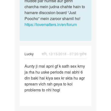
mudde par humse aur gehri
Pandey
charcha mein judna chahte hain to
hamare disccsion board “Just
Poocho” mein zaroor shamil ho!
https://lovematters.in/en/forum
Lucky
शनि, 12/15/2018 - 07:20 पूर्वान्ह
पर्मालिंक
Aunty ji mai apni gf k sath sex krny
Aunty
ja rha hu uske periods mai abhi 6
ji
din baki hai kiya sex kr skta hu agr
mai
spream vich rah geya to koi
apni
problems to nhi hogi
gf
k
sath…