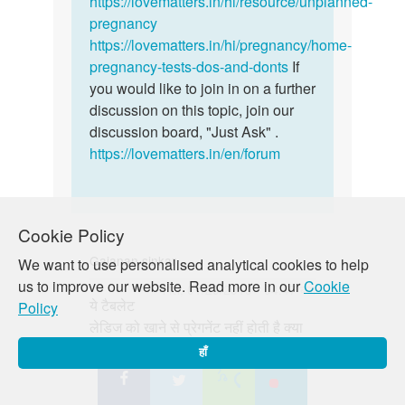
https://lovematters.in/hi/resource/unplanned-
shiv
pregnancy
https://lovematters.in/hi/pregnancy/home-
pregnancy-tests-dos-and-donts
If
you would like to join in on a further
discussion on this topic, join our
discussion board, "Just Ask" .
https://lovematters.in/en/forum
Cookie Policy
Gajanan sinkar
We want to use personalised analytical cookies to help
us to improve our website. Read more in our
Cookie
पर्मालिंक
मंगल, 01/29/2019 - 04:47 बजे
ये टैबलेट
Policy
ये
लेडिज को खाने से प्रेगनेंट नहीं होती है क्या
टैबलेट
लेडिज
हाँ
को
खाने