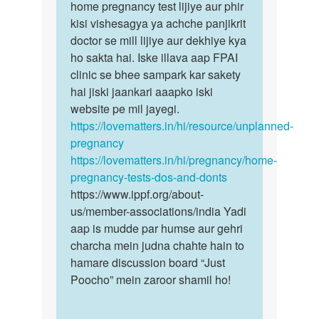
Mai
home pregnancy test lijiye aur phir
bete
v
kisi vishesagya ya achche panjikrit
toh
isi
doctor se mill lijiye aur dekhiye kya
aap
paresani
ho sakta hai. Iske illava aap FPAI
bhee
me
clinic se bhee sampark kar sakety
ek…
fansa…
hai jiski jaankari aaapko iski
by
website pe mil jayegi.
chandan
https://lovematters.in/hi/resource/unplanned-
kumar
pregnancy
sharma
https://lovematters.in/hi/pregnancy/home-
pregnancy-tests-dos-and-donts
https://www.ippf.org/about-
us/member-associations/india Yadi
aap is mudde par humse aur gehri
charcha mein judna chahte hain to
hamare discussion board “Just
Poocho” mein zaroor shamil ho!