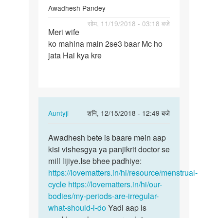
Awadhesh Pandey
पर्मालिंक
सोम, 11/19/2018 - 03:18 बजे
Meri wife
Meri
ko mahina main 2se3 baar Mc ho
wife
jata Hai kya kre
ko
mahina
main…
In
Auntyji
शनि, 12/15/2018 - 12:49 बजे
reply
पर्मालिंक
to
Awadhesh bete is baare mein aap
Awadhesh
Meri
kisi vishesgya ya panjikrit doctor se
bete
wife
mill lijiye.Ise bhee padhiye:
is
ko
https://lovematters.in/hi/resource/menstrual-
baare
mahina
cycle
https://lovematters.in/hi/our-
mein…
main…
bodies/my-periods-are-irregular-
by
what-should-i-do
Yadi aap is
Awadhesh