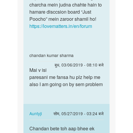
charcha mein judna chahte hain to
hamare disccsion board “Just
Poocho” mein zaroor shamil ho!
https://lovematters.in/en/forum
In
chandan kumar sharma
reply
पर्मालिंक
बुध, 03/06/2019 - 08:10 बजे
to
Mai v isi
Mai
Mem
paresani me fansa hu plz help me
v
Meri
also I am going on by sem problem
isi
gf
paresani
Ke
me
piriyad
fansa…
time…
In
Auntyji
सोम, 05/27/2019 - 03:24 बजे
by
reply
पर्मालिंक
Sandeep
to
Chandan bete toh aap bhee ek
Chandan