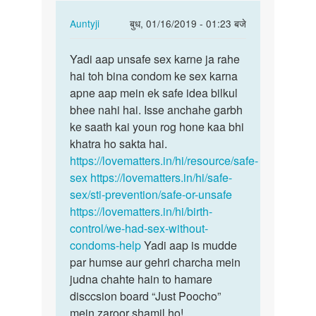
In
Auntyji
बुध, 01/16/2019 - 01:23 बजे
reply
पर्मालिंक
to
Yadi aap unsafe sex karne ja rahe
Yadi
Aunty
hai toh bina condom ke sex karna
aap
ji
apne aap mein ek safe idea bilkul
unsafe
mai
bhee nahi hai. Isse anchahe garbh
sex
apni
ke saath kai youn rog hone kaa bhi
karne
gf
khatra ho sakta hai.
ja…
k
https://lovematters.in/hi/resource/safe-
sath…
sex
https://lovematters.in/hi/safe-
by
sex/sti-prevention/safe-or-unsafe
Lucky
https://lovematters.in/hi/birth-
control/we-had-sex-without-
condoms-help
Yadi aap is mudde
par humse aur gehri charcha mein
judna chahte hain to hamare
disccsion board “Just Poocho”
mein zaroor shamil ho!