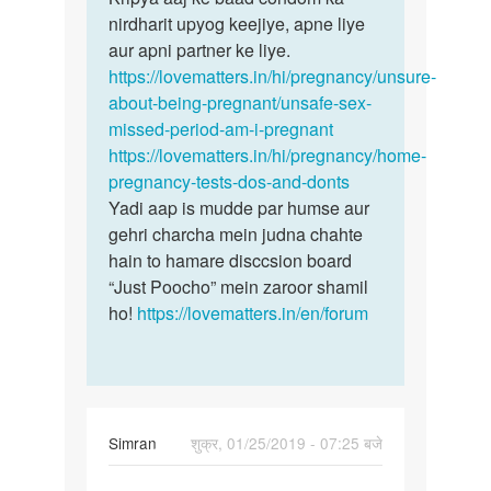
nirdharit upyog keejiye, apne liye
aur apni partner ke liye.
https://lovematters.in/hi/pregnancy/unsure-
about-being-pregnant/unsafe-sex-
missed-period-am-i-pregnant
https://lovematters.in/hi/pregnancy/home-
pregnancy-tests-dos-and-donts
Yadi aap is mudde par humse aur
gehri charcha mein judna chahte
hain to hamare disccsion board
“Just Poocho” mein zaroor shamil
ho!
https://lovematters.in/en/forum
Simran
शुक्र, 01/25/2019 - 07:25 बजे
पर्मालिंक