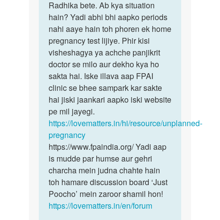
Anty
Radhika bete. Ab kya situation
ke
ji
hain? Yadi abhi bhi aapko periods
liye
namaste
nahi aaye hain toh phoren ek home
maafi
Anty
pregnancy test lijiye. Phir kisi
chahungi,
ji
visheshagya ya achche panjikrit
…
meri…
doctor se milo aur dekho kya ho
by
sakta hai. Iske illava aap FPAI
radhika
clinic se bhee sampark kar sakte
hai jiski jaankari aapko iski website
pe mil jayegi.
https://lovematters.in/hi/resource/unplanned-
pregnancy
https://www.fpaindia.org/ Yadi aap
is mudde par humse aur gehri
charcha mein judna chahte hain
toh hamare discussion board ‘Just
Poocho’ mein zaroor shamil hon!
https://lovematters.in/en/forum