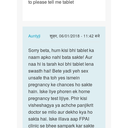
to please tell me tablet
In
Auntyji
शुक्र, 06/01/2018 - 11:42 बजे
reply
पर्मालिंक
to
Sorry beta, hum kisi bhi tablet ka
Sorry
Me
naam apko nahi bata sakte! Aur
beta,
aapse
naa hi is tarah koi bhi tablet lena
hum
puchhna
swasth hai! Bete yadi yeh sex
kisi
chahunga
unsafe tha toh yes ismein
bhi…
ki…
pregnancy ke chances ho sakte
by
hain. Iske liye phoren ek home
Mantu
pregnancy test lijiye. Phir kisi
Kumar
visheshagya ya achche panjikrit
doctor se milo aur dekho kya ho
sakta hai. Iske illava aap FPAI
clinic se bhee sampark kar sakte