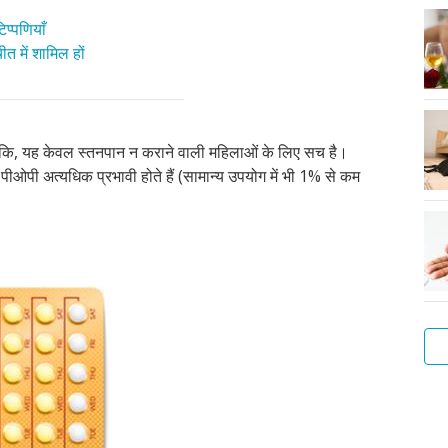
प्पणियाँ
त में शामिल हों
ांकि, यह केवल स्तनपान न कराने वाली महिलाओं के लिए सच है।
, पीओपी अत्यधिक प्रभावी होते हैं (सामान्य उपयोग में भी 1% से कम
हार्
कॉप
आईय
कॉन
इंप्ल
बिन
नसब
स्पर
गर्
डाय
आईय
आईय
क्या
कैसे
के
गोल
क्या
क्या
इंजे
और