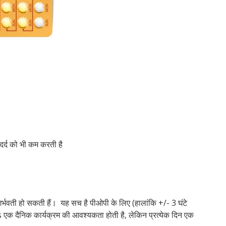
क्या
क्या
होत
पहन
फाय
बिन
है?
हैं?
क्या
गर्
होत
होत
है?
और
कॉन
है?
स्पं
है?
है?
नुक
वाल
निर
ट्रा
किय
दर्द को भी कम करती है
र्भवती हो सकती हैं। यह सच है पीओपी के लिए (हालांकि +/- 3 घंटे
 एक दैनिक कार्यक्रम की आवश्यकता होती है, लेकिन प्रत्येक दिन एक