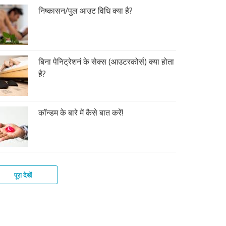
निष्कासन/पुल आउट विधि क्या है?
बिना पेनिट्रेशनं के सेक्स (आउटरकोर्स) क्या होता
है?
कॉन्डम के बारे में कैसे बात करें!
पूरा देखें
मोनल
र
ूडी
्डम
ांट
ा
ंदी
्मीसाइड(शुक्राणुनाशी)
भनिरोधक
ाफ्राम
ूडी
ूडी
ी,
क्शन