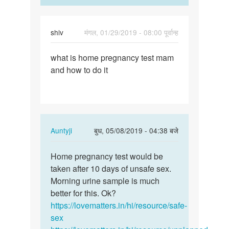
shiv
मंगल, 01/29/2019 - 08:00 पूर्वान्ह
पर्मालिंक
what is home pregnancy test mam
what
and how to do it
is
home
pregnancy
test…
In
Auntyji
बुध, 05/08/2019 - 04:38 बजे
reply
पर्मालिंक
to
Home pregnancy test would be
Home
what
taken after 10 days of unsafe sex.
pregnancy
is
Morning urine sample is much
test
home
better for this. Ok?
would
pregnancy
https://lovematters.in/hi/resource/safe-
be…
test…
sex
by