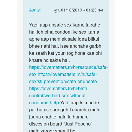
In
Auntyji
बुध, 01/16/2019 - 01:23 बजे
reply
पर्मालिंक
to
Yadi aap unsafe sex karne ja rahe
Yadi
Aunty
hai toh bina condom ke sex karna
aap
ji
apne aap mein ek safe idea bilkul
unsafe
mai
bhee nahi hai. Isse anchahe garbh
sex
apni
ke saath kai youn rog hone kaa bhi
karne
gf
khatra ho sakta hai.
ja…
k
https://lovematters.in/hi/resource/safe-
sath…
sex
https://lovematters.in/hi/safe-
by
sex/sti-prevention/safe-or-unsafe
Lucky
https://lovematters.in/hi/birth-
control/we-had-sex-without-
condoms-help
Yadi aap is mudde
par humse aur gehri charcha mein
judna chahte hain to hamare
disccsion board “Just Poocho”
mein zaroor shamil ho!