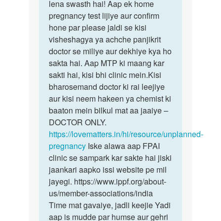
gf
lena swasth hai! Aap ek home
kisi
Ke
pregnancy test lijiye aur confirm
bhi…
piriyad
hone par please jaldi se kisi
time…
visheshagya ya achche panjikrit
by
doctor se miliye aur dekhiye kya ho
Sandeep
sakta hai. Aap MTP ki maang kar
sakti hai, kisi bhi clinic mein.Kisi
bharosemand doctor ki rai leejiye
aur kisi neem hakeen ya chemist ki
baaton mein bilkul mat aa jaaiye –
DOCTOR ONLY.
https://lovematters.in/hi/resource/unplanned-
pregnancy
Iske alawa aap FPAI
clinic se sampark kar sakte hai jiski
jaankari aapko issi website pe mil
jayegi. https://www.ippf.org/about-
us/member-associations/india
Time mat gavaiye, jadli keejie Yadi
aap is mudde par humse aur gehri