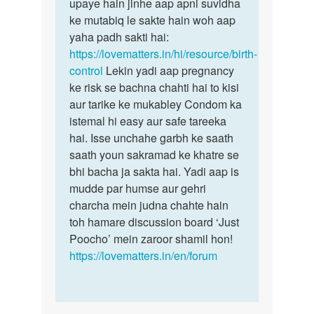
Muze
upaye hain jinhe aap apni suvidha
bete,
1
ke mutabiq le sakte hain woh aap
garbhnirodhan
baby
yaha padh sakti hai:
ke…
h
https://lovematters.in/hi/resource/birth-
or
control
Lekin yadi aap pregnancy
2nd
ke risk se bachna chahti hai to kisi
baby
aur tarike ke mukabley Condom ka
ko…
istemal hi easy aur safe tareeka
by
hai. Isse unchahe garbh ke saath
sia
saath youn sakramad ke khatre se
bhi bacha ja sakta hai. Yadi aap is
mudde par humse aur gehri
charcha mein judna chahte hain
toh hamare discussion board ‘Just
Poocho’ mein zaroor shamil hon!
https://lovematters.in/en/forum