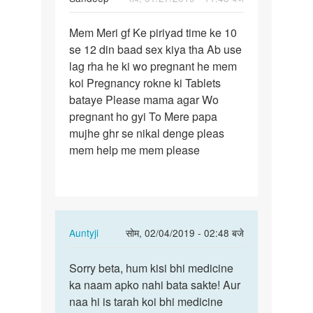
पर्मालिंक
Mem Meri gf Ke piriyad time ke 10
Mem
se 12 din baad sex kiya tha Ab use
Meri
lag rha he ki wo pregnant he mem
gf
koi Pregnancy rokne ki Tablets
Ke
bataye Please mama agar Wo
piriyad
pregnant ho gyi To Mere papa
time…
mujhe ghr se nikal denge pleas
mem help me mem please
In
Auntyji
सोम, 02/04/2019 - 02:48 बजे
reply
पर्मालिंक
to
Sorry beta, hum kisi bhi medicine
Sorry
Mem
ka naam apko nahi bata sakte! Aur
beta,
Meri
naa hi is tarah koi bhi medicine
hum