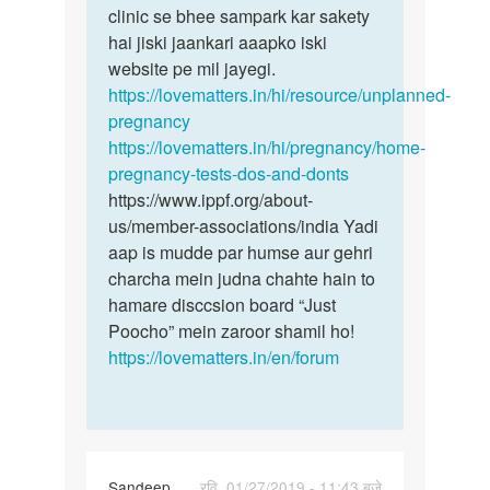
Simran
clinic se bhee sampark kar sakety
hai jiski jaankari aaapko iski
website pe mil jayegi.
https://lovematters.in/hi/resource/unplanned-
pregnancy
https://lovematters.in/hi/pregnancy/home-
pregnancy-tests-dos-and-donts
https://www.ippf.org/about-
us/member-associations/india Yadi
aap is mudde par humse aur gehri
charcha mein judna chahte hain to
hamare disccsion board “Just
Poocho” mein zaroor shamil ho!
https://lovematters.in/en/forum
Sandeep
रवि, 01/27/2019 - 11:43 बजे