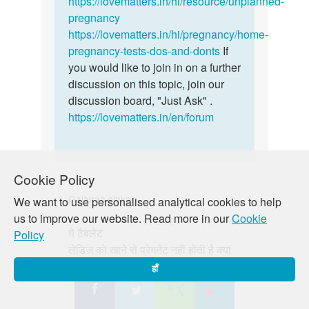
https://lovematters.in/hi/resource/unplanned-
shiv
pregnancy
https://lovematters.in/hi/pregnancy/home-
pregnancy-tests-dos-and-donts
If
you would like to join in on a further
discussion on this topic, join our
discussion board, "Just Ask" .
https://lovematters.in/en/forum
Cookie Policy
Gajanan sinkar
We want to use personalised analytical cookies to help
us to improve our website. Read more in our
Cookie
पर्मालिंक
मंगल, 01/29/2019 - 04:47 बजे
ये टैबलेट
Policy
ये
लेडिज को खाने से प्रेगनेंट नहीं होती है क्या
टैबलेट
लेडिज
हाँ
को
खाने