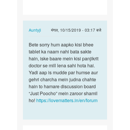
liye
konsi…
In
Auntyji
मंगल, 10/15/2019 - 03:17 बजे
reply
पर्मालिंक
to
Bete sorry hum aapko kisi bhee
Bete
Pregnancy
tablet ka naam nahi bata sakte
sorry
rokne
hain, iske baare mein kisi panjikrit
hum
k
doctor se mill lena sahi hota hai.
aapko
liye
Yadi aap is mudde par humse aur
kisi…
konsi…
gehri charcha mein judna chahte
by
hain to hamare discussion board
अज्ञात
“Just Poocho” mein zaroor shamil
ho!
https://lovematters.in/en/forum