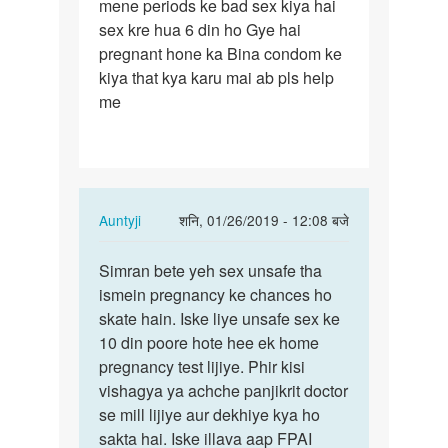
mene periods ke bad sex kiya hai
mene
sex kre hua 6 din ho Gye hai
periods
pregnant hone ka Bina condom ke
ke
kiya that kya karu mai ab pls help
bad
me
sex
kiya…
In
Auntyji
शनि, 01/26/2019 - 12:08 बजे
reply
पर्मालिंक
to
Simran bete yeh sex unsafe tha
Simran
mene
ismein pregnancy ke chances ho
bete
periods
skate hain. Iske liye unsafe sex ke
yeh
ke
10 din poore hote hee ek home
sex
bad
pregnancy test lijiye. Phir kisi
unsafe…
sex
vishagya ya achche panjikrit doctor
kiya…
se mill lijiye aur dekhiye kya ho
by
sakta hai. Iske illava aap FPAI