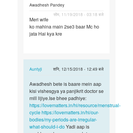
Awadhesh Pandey
पर्मालिंक
सोम, 11/19/2018 - 03:18 बजे
Meri wife
Meri
ko mahina main 2se3 baar Mc ho
wife
jata Hai kya kre
ko
mahina
main…
In
Auntyji
शनि, 12/15/2018 - 12:49 बजे
reply
पर्मालिंक
to
Awadhesh bete is baare mein aap
Awadhesh
Meri
kisi vishesgya ya panjikrit doctor se
bete
wife
mill lijiye.Ise bhee padhiye:
is
ko
https://lovematters.in/hi/resource/menstrual-
baare
mahina
cycle
https://lovematters.in/hi/our-
mein…
main…
bodies/my-periods-are-irregular-
by
what-should-i-do
Yadi aap is
Awadhesh