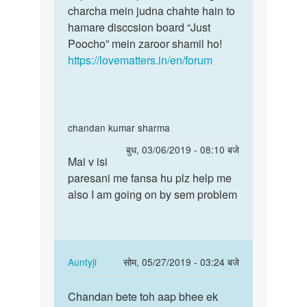
charcha mein judna chahte hain to
hamare disccsion board “Just
Poocho” mein zaroor shamil ho!
https://lovematters.in/en/forum
In
chandan kumar sharma
reply
पर्मालिंक
बुध, 03/06/2019 - 08:10 बजे
to
Mai v isi
Mai
Mem
paresani me fansa hu plz help me
v
Meri
also I am going on by sem problem
isi
gf
paresani
Ke
me
piriyad
fansa…
time…
In
Auntyji
सोम, 05/27/2019 - 03:24 बजे
by
reply
पर्मालिंक
Sandeep
to
Chandan bete toh aap bhee ek
Chandan