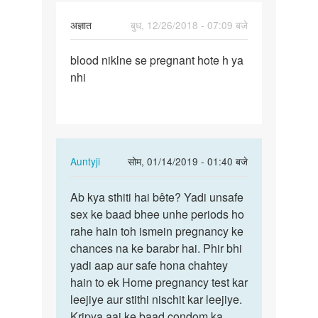
अज्ञात
बुध, 12/26/2018 - 07:09 बजे
पर्मालिंक
blood niklne se pregnant hote h ya
blood
nhi
niklne
se
pregnant…
In
Auntyji
सोम, 01/14/2019 - 01:40 बजे
reply
पर्मालिंक
to
Ab kya sthiti hai bête? Yadi unsafe
Ab
blood
sex ke baad bhee unhe periods ho
kya
niklne
rahe hain toh ismein pregnancy ke
sthiti
se
chances na ke barabr hai. Phir bhi
hai
pregnant…
yadi aap aur safe hona chahtey
bête?
by
hain to ek Home pregnancy test kar
Yadi…
अज्ञात
leejiye aur stithi nischit kar leejiye.
Kripya aaj ke baad condom ka