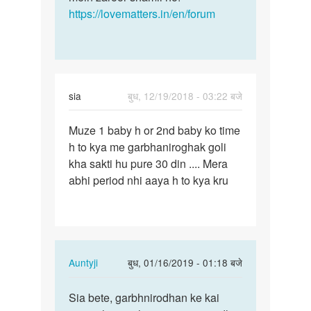
https://lovematters.in/en/forum
sia
बुध, 12/19/2018 - 03:22 बजे
पर्मालिंक
Muze 1 baby h or 2nd baby ko time
Muze
h to kya me garbhaniroghak goli
1
kha sakti hu pure 30 din .... Mera
baby
abhi period nhi aaya h to kya kru
h
or
2nd
baby
ko…
In
Auntyji
बुध, 01/16/2019 - 01:18 बजे
reply
पर्मालिंक
to
Sia bete, garbhnirodhan ke kai
Sia