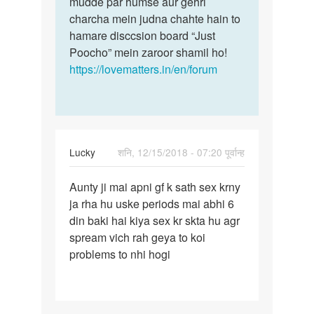
mudde par humse aur gehri
Pandey
charcha mein judna chahte hain to
hamare disccsion board “Just
Poocho” mein zaroor shamil ho!
https://lovematters.in/en/forum
Lucky
शनि, 12/15/2018 - 07:20 पूर्वान्ह
पर्मालिंक
Aunty ji mai apni gf k sath sex krny
Aunty
ja rha hu uske periods mai abhi 6
ji
din baki hai kiya sex kr skta hu agr
mai
spream vich rah geya to koi
apni
problems to nhi hogi
gf
k
sath…