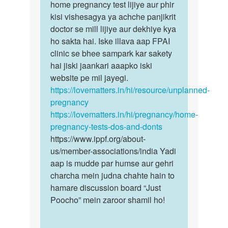
Mai
home pregnancy test lijiye aur phir
bete
v
kisi vishesagya ya achche panjikrit
toh
isi
doctor se mill lijiye aur dekhiye kya
aap
paresani
ho sakta hai. Iske illava aap FPAI
bhee
me
clinic se bhee sampark kar sakety
ek…
fansa…
hai jiski jaankari aaapko iski
by
website pe mil jayegi.
chandan
https://lovematters.in/hi/resource/unplanned-
kumar
pregnancy
sharma
https://lovematters.in/hi/pregnancy/home-
pregnancy-tests-dos-and-donts
https://www.ippf.org/about-
us/member-associations/india Yadi
aap is mudde par humse aur gehri
charcha mein judna chahte hain to
hamare discussion board “Just
Poocho” mein zaroor shamil ho!