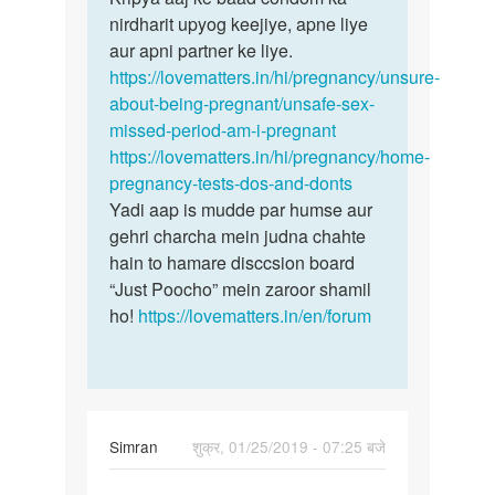
nirdharit upyog keejiye, apne liye
aur apni partner ke liye.
https://lovematters.in/hi/pregnancy/unsure-
about-being-pregnant/unsafe-sex-
missed-period-am-i-pregnant
https://lovematters.in/hi/pregnancy/home-
pregnancy-tests-dos-and-donts
Yadi aap is mudde par humse aur
gehri charcha mein judna chahte
hain to hamare disccsion board
“Just Poocho” mein zaroor shamil
ho!
https://lovematters.in/en/forum
Simran
शुक्र, 01/25/2019 - 07:25 बजे
पर्मालिंक