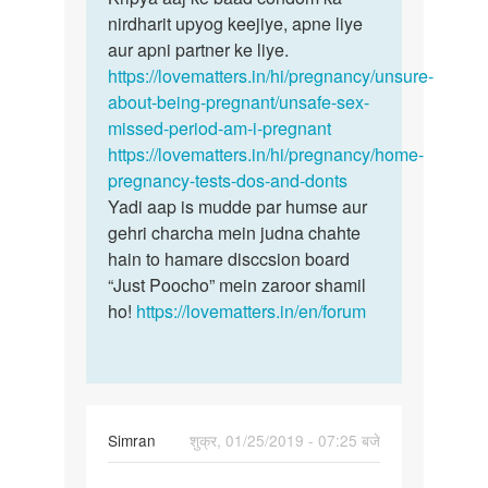
nirdharit upyog keejiye, apne liye
aur apni partner ke liye.
https://lovematters.in/hi/pregnancy/unsure-
about-being-pregnant/unsafe-sex-
missed-period-am-i-pregnant
https://lovematters.in/hi/pregnancy/home-
pregnancy-tests-dos-and-donts
Yadi aap is mudde par humse aur
gehri charcha mein judna chahte
hain to hamare disccsion board
“Just Poocho” mein zaroor shamil
ho!
https://lovematters.in/en/forum
Simran
शुक्र, 01/25/2019 - 07:25 बजे
पर्मालिंक