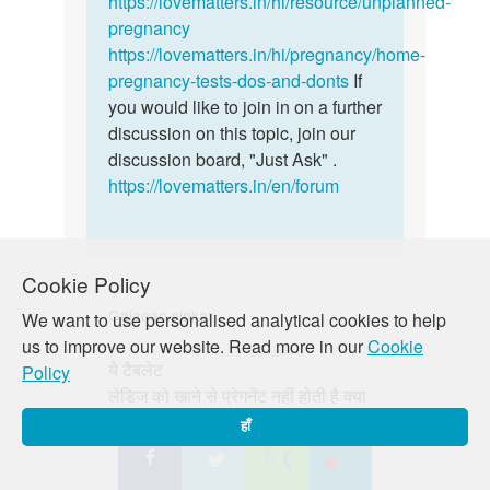
https://lovematters.in/hi/resource/unplanned-
shiv
pregnancy
https://lovematters.in/hi/pregnancy/home-
pregnancy-tests-dos-and-donts
If
you would like to join in on a further
discussion on this topic, join our
discussion board, "Just Ask" .
https://lovematters.in/en/forum
Cookie Policy
Gajanan sinkar
We want to use personalised analytical cookies to help
us to improve our website. Read more in our
Cookie
पर्मालिंक
मंगल, 01/29/2019 - 04:47 बजे
ये टैबलेट
Policy
ये
लेडिज को खाने से प्रेगनेंट नहीं होती है क्या
टैबलेट
लेडिज
हाँ
को
खाने