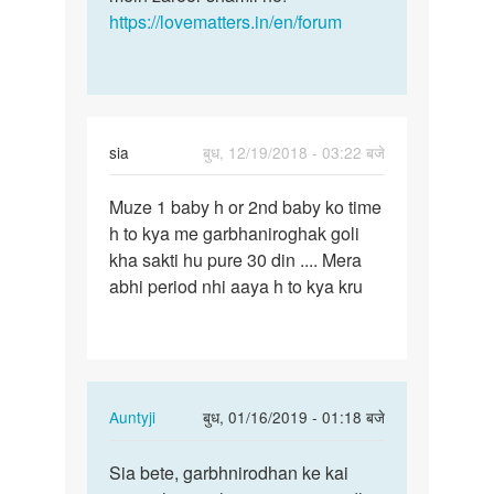
https://lovematters.in/en/forum
sia
बुध, 12/19/2018 - 03:22 बजे
पर्मालिंक
Muze 1 baby h or 2nd baby ko time
Muze
h to kya me garbhaniroghak goli
1
kha sakti hu pure 30 din .... Mera
baby
abhi period nhi aaya h to kya kru
h
or
2nd
baby
ko…
In
Auntyji
बुध, 01/16/2019 - 01:18 बजे
reply
पर्मालिंक
to
Sia bete, garbhnirodhan ke kai
Sia