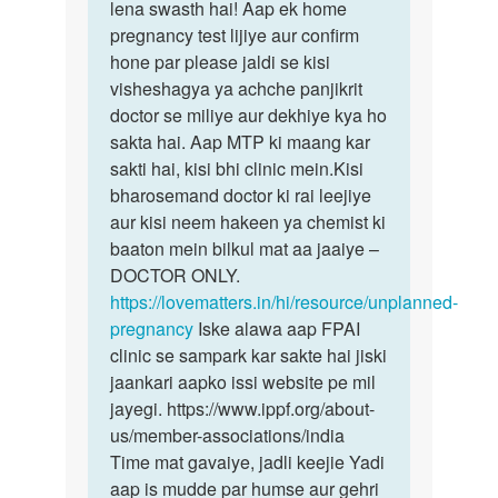
gf
lena swasth hai! Aap ek home
kisi
Ke
pregnancy test lijiye aur confirm
bhi…
piriyad
hone par please jaldi se kisi
time…
visheshagya ya achche panjikrit
by
doctor se miliye aur dekhiye kya ho
Sandeep
sakta hai. Aap MTP ki maang kar
sakti hai, kisi bhi clinic mein.Kisi
bharosemand doctor ki rai leejiye
aur kisi neem hakeen ya chemist ki
baaton mein bilkul mat aa jaaiye –
DOCTOR ONLY.
https://lovematters.in/hi/resource/unplanned-
pregnancy
Iske alawa aap FPAI
clinic se sampark kar sakte hai jiski
jaankari aapko issi website pe mil
jayegi. https://www.ippf.org/about-
us/member-associations/india
Time mat gavaiye, jadli keejie Yadi
aap is mudde par humse aur gehri