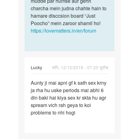
mudde par humse aur gehri
Pandey
charcha mein judna chahte hain to
hamare disccsion board “Just
Poocho” mein zaroor shamil ho!
https://lovematters.in/en/forum
Lucky
शनि, 12/15/2018 - 07:20 पूर्वान्ह
पर्मालिंक
Aunty ji mai apni gf k sath sex krny
Aunty
ja rha hu uske periods mai abhi 6
ji
din baki hai kiya sex kr skta hu agr
mai
spream vich rah geya to koi
apni
problems to nhi hogi
gf
k
sath…