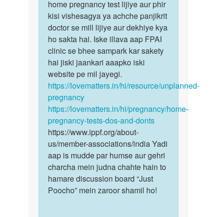
Mai
home pregnancy test lijiye aur phir
bete
v
kisi vishesagya ya achche panjikrit
toh
isi
doctor se mill lijiye aur dekhiye kya
aap
paresani
ho sakta hai. Iske illava aap FPAI
bhee
me
clinic se bhee sampark kar sakety
ek…
fansa…
hai jiski jaankari aaapko iski
by
website pe mil jayegi.
chandan
https://lovematters.in/hi/resource/unplanned-
kumar
pregnancy
sharma
https://lovematters.in/hi/pregnancy/home-
pregnancy-tests-dos-and-donts
https://www.ippf.org/about-
us/member-associations/india Yadi
aap is mudde par humse aur gehri
charcha mein judna chahte hain to
hamare discussion board “Just
Poocho” mein zaroor shamil ho!