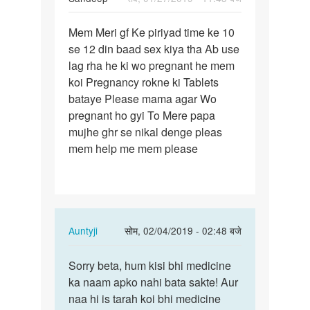
पर्मालिंक
Mem Meri gf Ke piriyad time ke 10
Mem
se 12 din baad sex kiya tha Ab use
Meri
lag rha he ki wo pregnant he mem
gf
koi Pregnancy rokne ki Tablets
Ke
bataye Please mama agar Wo
piriyad
pregnant ho gyi To Mere papa
time…
mujhe ghr se nikal denge pleas
mem help me mem please
In
Auntyji
सोम, 02/04/2019 - 02:48 बजे
reply
पर्मालिंक
to
Sorry beta, hum kisi bhi medicine
Sorry
Mem
ka naam apko nahi bata sakte! Aur
beta,
Meri
naa hi is tarah koi bhi medicine
hum