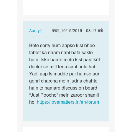
liye
konsi…
In
Auntyji
मंगल, 10/15/2019 - 03:17 बजे
reply
पर्मालिंक
to
Bete sorry hum aapko kisi bhee
Bete
Pregnancy
tablet ka naam nahi bata sakte
sorry
rokne
hain, iske baare mein kisi panjikrit
hum
k
doctor se mill lena sahi hota hai.
aapko
liye
Yadi aap is mudde par humse aur
kisi…
konsi…
gehri charcha mein judna chahte
by
hain to hamare discussion board
अज्ञात
“Just Poocho” mein zaroor shamil
ho!
https://lovematters.in/en/forum