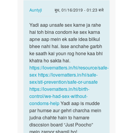
In
Auntyji
बुध, 01/16/2019 - 01:23 बजे
reply
पर्मालिंक
to
Yadi aap unsafe sex karne ja rahe
Yadi
Aunty
hai toh bina condom ke sex karna
aap
ji
apne aap mein ek safe idea bilkul
unsafe
mai
bhee nahi hai. Isse anchahe garbh
sex
apni
ke saath kai youn rog hone kaa bhi
karne
gf
khatra ho sakta hai.
ja…
k
https://lovematters.in/hi/resource/safe-
sath…
sex
https://lovematters.in/hi/safe-
by
sex/sti-prevention/safe-or-unsafe
Lucky
https://lovematters.in/hi/birth-
control/we-had-sex-without-
condoms-help
Yadi aap is mudde
par humse aur gehri charcha mein
judna chahte hain to hamare
disccsion board “Just Poocho”
mein zaroor shamil ho!