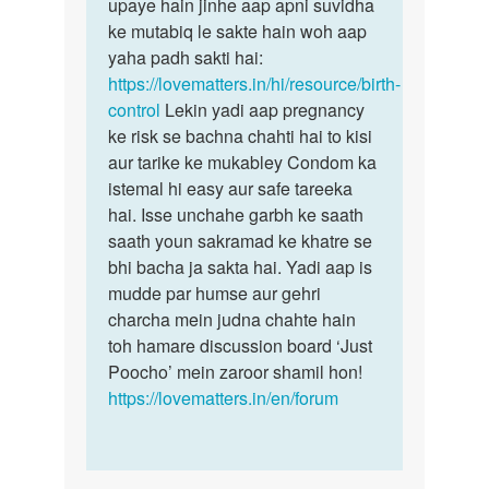
Muze
upaye hain jinhe aap apni suvidha
bete,
1
ke mutabiq le sakte hain woh aap
garbhnirodhan
baby
yaha padh sakti hai:
ke…
h
https://lovematters.in/hi/resource/birth-
or
control
Lekin yadi aap pregnancy
2nd
ke risk se bachna chahti hai to kisi
baby
aur tarike ke mukabley Condom ka
ko…
istemal hi easy aur safe tareeka
by
hai. Isse unchahe garbh ke saath
sia
saath youn sakramad ke khatre se
bhi bacha ja sakta hai. Yadi aap is
mudde par humse aur gehri
charcha mein judna chahte hain
toh hamare discussion board ‘Just
Poocho’ mein zaroor shamil hon!
https://lovematters.in/en/forum