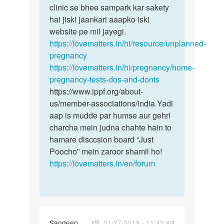
Simran
clinic se bhee sampark kar sakety
hai jiski jaankari aaapko iski
website pe mil jayegi.
https://lovematters.in/hi/resource/unplanned-
pregnancy
https://lovematters.in/hi/pregnancy/home-
pregnancy-tests-dos-and-donts
https://www.ippf.org/about-
us/member-associations/india Yadi
aap is mudde par humse aur gehri
charcha mein judna chahte hain to
hamare disccsion board “Just
Poocho” mein zaroor shamil ho!
https://lovematters.in/en/forum
Sandeep
रवि, 01/27/2019 - 11:43 बजे