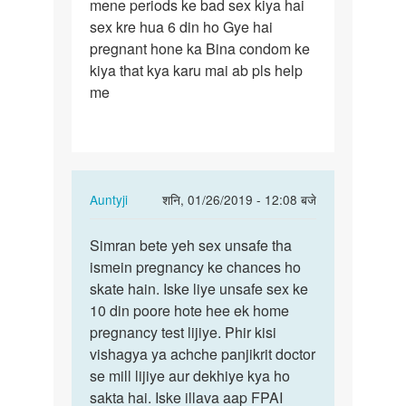
mene periods ke bad sex kiya hai
mene
sex kre hua 6 din ho Gye hai
periods
pregnant hone ka Bina condom ke
ke
kiya that kya karu mai ab pls help
bad
me
sex
kiya…
In
Auntyji
शनि, 01/26/2019 - 12:08 बजे
reply
पर्मालिंक
to
Simran bete yeh sex unsafe tha
Simran
mene
ismein pregnancy ke chances ho
bete
periods
skate hain. Iske liye unsafe sex ke
yeh
ke
10 din poore hote hee ek home
sex
bad
pregnancy test lijiye. Phir kisi
unsafe…
sex
vishagya ya achche panjikrit doctor
kiya…
se mill lijiye aur dekhiye kya ho
by
sakta hai. Iske illava aap FPAI