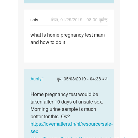
shiv
मंगल, 01/29/2019 - 08:00 पूर्वान्ह
पर्मालिंक
what is home pregnancy test mam
what
and how to do it
is
home
pregnancy
test…
In
Auntyji
बुध, 05/08/2019 - 04:38 बजे
reply
पर्मालिंक
to
Home pregnancy test would be
Home
what
taken after 10 days of unsafe sex.
pregnancy
is
Morning urine sample is much
test
home
better for this. Ok?
would
pregnancy
https://lovematters.in/hi/resource/safe-
be…
test…
sex
by