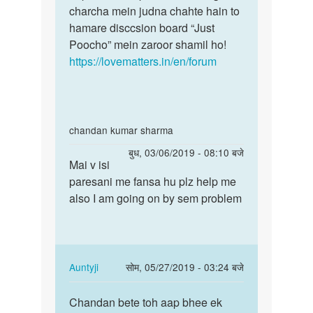
charcha mein judna chahte hain to
hamare disccsion board “Just
Poocho” mein zaroor shamil ho!
https://lovematters.in/en/forum
In
chandan kumar sharma
reply
पर्मालिंक
बुध, 03/06/2019 - 08:10 बजे
to
Mai v isi
Mai
Mem
paresani me fansa hu plz help me
v
Meri
also I am going on by sem problem
isi
gf
paresani
Ke
me
piriyad
fansa…
time…
In
Auntyji
सोम, 05/27/2019 - 03:24 बजे
by
reply
पर्मालिंक
Sandeep
to
Chandan bete toh aap bhee ek
Chandan