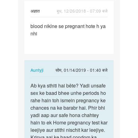
अज्ञात
बुध, 12/26/2018 - 07:09 बजे
पर्मालिंक
blood niklne se pregnant hote h ya
blood
nhi
niklne
se
pregnant…
In
Auntyji
सोम, 01/14/2019 - 01:40 बजे
reply
पर्मालिंक
to
Ab kya sthiti hai bête? Yadi unsafe
Ab
blood
sex ke baad bhee unhe periods ho
kya
niklne
rahe hain toh ismein pregnancy ke
sthiti
se
chances na ke barabr hai. Phir bhi
hai
pregnant…
yadi aap aur safe hona chahtey
bête?
by
hain to ek Home pregnancy test kar
Yadi…
अज्ञात
leejiye aur stithi nischit kar leejiye.
Kripya aaj ke baad condom ka