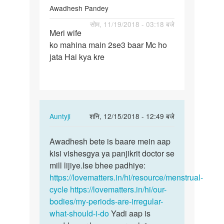
Awadhesh Pandey
पर्मालिंक
सोम, 11/19/2018 - 03:18 बजे
Meri wife
Meri
ko mahina main 2se3 baar Mc ho
wife
jata Hai kya kre
ko
mahina
main…
In
Auntyji
शनि, 12/15/2018 - 12:49 बजे
reply
पर्मालिंक
to
Awadhesh bete is baare mein aap
Awadhesh
Meri
kisi vishesgya ya panjikrit doctor se
bete
wife
mill lijiye.Ise bhee padhiye:
is
ko
https://lovematters.in/hi/resource/menstrual-
baare
mahina
cycle
https://lovematters.in/hi/our-
mein…
main…
bodies/my-periods-are-irregular-
by
what-should-i-do
Yadi aap is
Awadhesh