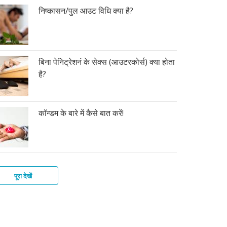
निष्कासन/पुल आउट विधि क्या है?
बिना पेनिट्रेशनं के सेक्स (आउटरकोर्स) क्या होता
है?
कॉन्डम के बारे में कैसे बात करें!
पूरा देखें
मोनल
र
ूडी
्डम
ांट
ा
ंदी
्मीसाइड(शुक्राणुनाशी)
भनिरोधक
ाफ्राम
ूडी
ूडी
ी,
क्शन