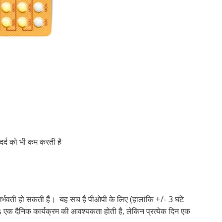
क्या
क्या
होत
पहन
फाय
बिन
है?
हैं?
क्या
गर्
होत
होत
है?
और
कॉन
है?
स्पं
है?
है?
नुक
वाल
निर
ट्रा
किय
दर्द को भी कम करती है
र्भवती हो सकती हैं। यह सच है पीओपी के लिए (हालांकि +/- 3 घंटे
 एक दैनिक कार्यक्रम की आवश्यकता होती है, लेकिन प्रत्येक दिन एक