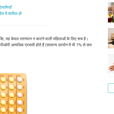
प्पणियाँ
त में शामिल हों
ांकि, यह केवल स्तनपान न कराने वाली महिलाओं के लिए सच है।
, पीओपी अत्यधिक प्रभावी होते हैं (सामान्य उपयोग में भी 1% से कम
हार्
कॉप
आईय
कॉन
इंप्ल
बिन
नसब
स्पर
गर्
डाय
आईय
आईय
क्या
कैसे
के
गोल
क्या
क्या
इंजे
और