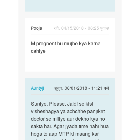
Pooja
रवि, 04/15/2018 - 06:25 पूर्वान्ह
पर्मालिंक
M pregnent hu mujhe kya karna
M
cahiye
pregnent
hu
mujhe
kya…
In
Auntyji
शुक्र, 06/01/2018 - 11:21 बजे
reply
पर्मालिंक
to
Suniye. Please. Jaldi se kisi
Suniye.
M
visheshagya ya achchhe panjikrit
Please.
pregnent
doctor se miliye aur dekho kya ho
Jaldi
hu
sakta hai. Agar jyada time nahi hua
se…
mujhe
hoga to aap MTP ki maang kar