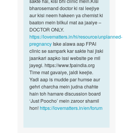
kya…
sakte hai, kisi bhi clinic mein.Kisi
by
bharosemand doctor ki rai leejiye
Pooja
aur kisi neem hakeen ya chemist ki
baaton mein bilkul mat aa jaaiye –
DOCTOR ONLY.
https://lovematters.in/hi/resource/unplanned-
pregnancy
Iske alawa aap FPAI
clinic se sampark kar sakte hai jiski
jaankari aapko issi website pe mil
jayegi. https://www.fpaindia.org
Time mat gavaiye, jaldi keejie.
Yadi aap is mudde par humse aur
gehri charcha mein judna chahte
hain toh hamare discussion board
‘Just Poocho’ mein zaroor shamil
hon!
https://lovematters.in/en/forum