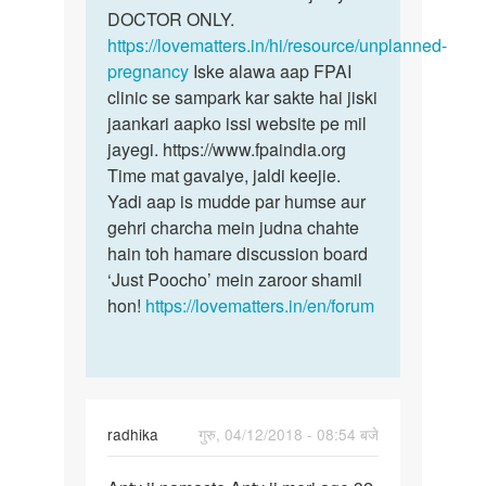
DOCTOR ONLY.
https://lovematters.in/hi/resource/unplanned-
pregnancy
Iske alawa aap FPAI
clinic se sampark kar sakte hai jiski
jaankari aapko issi website pe mil
jayegi. https://www.fpaindia.org
Time mat gavaiye, jaldi keejie.
Yadi aap is mudde par humse aur
gehri charcha mein judna chahte
hain toh hamare discussion board
‘Just Poocho’ mein zaroor shamil
hon!
https://lovematters.in/en/forum
radhika
गुरु, 04/12/2018 - 08:54 बजे
पर्मालिंक