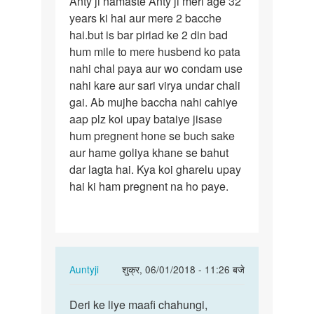
Anty ji namaste Anty ji meri age 32
Anty
years ki hai aur mere 2 bacche
ji
hai.but is bar piriad ke 2 din bad
namaste
hum mile to mere husbend ko pata
Anty
nahi chal paya aur wo condam use
ji
nahi kare aur sari virya undar chali
meri…
gai. Ab mujhe baccha nahi cahiye
aap plz koi upay bataiye jisase
hum pregnent hone se buch sake
aur hame goliya khane se bahut
dar lagta hai. Kya koi gharelu upay
hai ki ham pregnent na ho paye.
In
Auntyji
शुक्र, 06/01/2018 - 11:26 बजे
reply
पर्मालिंक
to
Deri ke liye maafi chahungi,
Deri