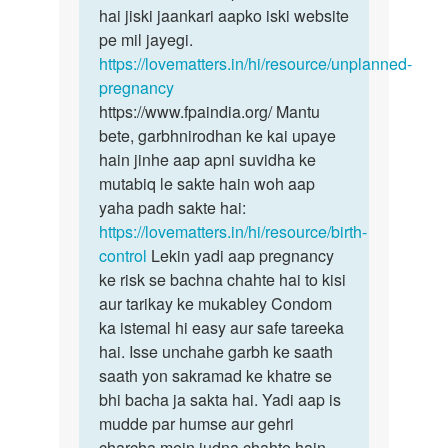
hai jiski jaankari aapko iski website
pe mil jayegi.
https://lovematters.in/hi/resource/unplanned-
pregnancy
https://www.fpaindia.org/ Mantu
bete, garbhnirodhan ke kai upaye
hain jinhe aap apni suvidha ke
mutabiq le sakte hain woh aap
yaha padh sakte hai:
https://lovematters.in/hi/resource/birth-
control
Lekin yadi aap pregnancy
ke risk se bachna chahte hai to kisi
aur tarikay ke mukabley Condom
ka istemal hi easy aur safe tareeka
hai. Isse unchahe garbh ke saath
saath yon sakramad ke khatre se
bhi bacha ja sakta hai. Yadi aap is
mudde par humse aur gehri
charcha mein judna chahte hain