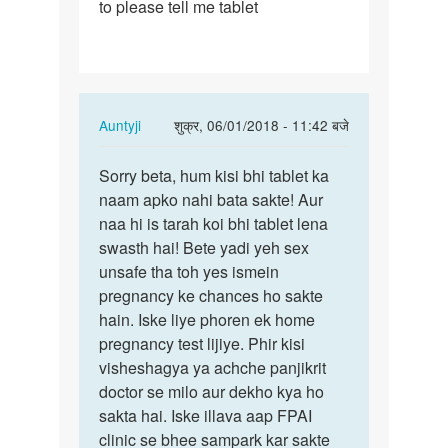
to please tell me tablet
In
Auntyji
शुक्र, 06/01/2018 - 11:42 बजे
reply
पर्मालिंक
to
Sorry beta, hum kisi bhi tablet ka
Sorry
Me
naam apko nahi bata sakte! Aur
beta,
aapse
naa hi is tarah koi bhi tablet lena
hum
puchhna
swasth hai! Bete yadi yeh sex
kisi
chahunga
unsafe tha toh yes ismein
bhi…
ki…
pregnancy ke chances ho sakte
by
hain. Iske liye phoren ek home
Mantu
pregnancy test lijiye. Phir kisi
Kumar
visheshagya ya achche panjikrit
doctor se milo aur dekho kya ho
sakta hai. Iske illava aap FPAI
clinic se bhee sampark kar sakte