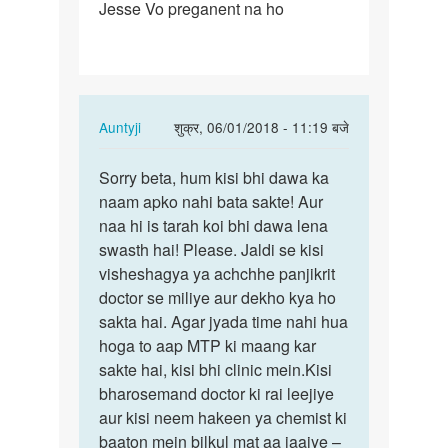
Jesse Vo preganent na ho
ke
sath
Kal…
In
Auntyji
शुक्र, 06/01/2018 - 11:19 बजे
reply
पर्मालिंक
to
Sorry beta, hum kisi bhi dawa ka
Sorry
Main
naam apko nahi bata sakte! Aur
beta,
apne
naa hi is tarah koi bhi dawa lena
hum
wife
swasth hai! Please. Jaldi se kisi
kisi
ke
visheshagya ya achchhe panjikrit
bhi…
sath
doctor se miliye aur dekho kya ho
Kal…
sakta hai. Agar jyada time nahi hua
by
hoga to aap MTP ki maang kar
Alokgiri
sakte hai, kisi bhi clinic mein.Kisi
bharosemand doctor ki rai leejiye
aur kisi neem hakeen ya chemist ki
baaton mein bilkul mat aa jaaiye –