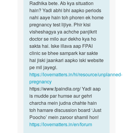
Anty
Radhika bete. Ab kya situation
ke
ji
hain? Yadi abhi bhi aapko periods
liye
namaste
nahi aaye hain toh phoren ek home
maafi
Anty
pregnancy test lijiye. Phir kisi
chahungi,
ji
visheshagya ya achche panjikrit
…
meri…
doctor se milo aur dekho kya ho
by
sakta hai. Iske illava aap FPAI
radhika
clinic se bhee sampark kar sakte
hai jiski jaankari aapko iski website
pe mil jayegi.
https://lovematters.in/hi/resource/unplanned-
pregnancy
https://www.fpaindia.org/ Yadi aap
is mudde par humse aur gehri
charcha mein judna chahte hain
toh hamare discussion board ‘Just
Poocho’ mein zaroor shamil hon!
https://lovematters.in/en/forum