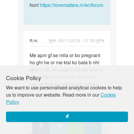
hon!
https://lovematters.in/en/forum
R.m.
शुक्र, 05/11/2018 - 07:39 पूर्वान्ह
पर्मालिंक
Me apni gf se mila or bo pregnant
Me
ho ghi he or me kisi ko bata b nhi
apni
skta or dr.. ke pass b nhi jaa skta to
gf
aap btaiye me kya kro 20 din ho
Cookie Policy
se
gye he kya me goli du ya or kuch
mila
We want to use personalised analytical cookies to help
or
us to improve our website. Read more in our
Cookie
bo…
Policy
हाँ
In
Auntyji
शुक्र, 06/01/2018 - 11:57 बजे
reply
पर्मालिंक
to