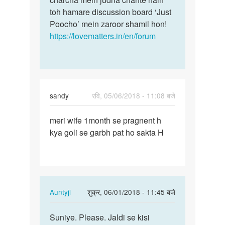
toh hamare discussion board ‘Just
Poocho’ mein zaroor shamil hon!
https://lovematters.in/en/forum
sandy
रवि, 05/06/2018 - 11:08 बजे
पर्मालिंक
meri wife 1month se pragnent h
meri
kya goli se garbh pat ho sakta H
wife
1month
se
pragnent…
In
Auntyji
शुक्र, 06/01/2018 - 11:45 बजे
reply
पर्मालिंक
to
Suniye. Please. Jaldi se kisi
Suniye.