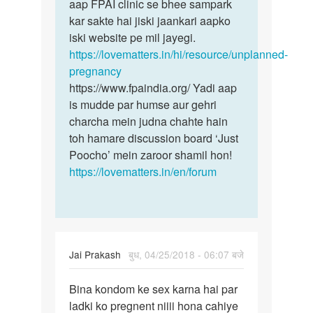
by
aap FPAI clinic se bhee sampark
Ajay
kar sakte hai jiski jaankari aapko
Kumar
iski website pe mil jayegi.
Ram
https://lovematters.in/hi/resource/unplanned-
pregnancy
https://www.fpaindia.org/ Yadi aap
is mudde par humse aur gehri
charcha mein judna chahte hain
toh hamare discussion board ‘Just
Poocho’ mein zaroor shamil hon!
https://lovematters.in/en/forum
Jai Prakash
बुध, 04/25/2018 - 06:07 बजे
पर्मालिंक
Bina kondom ke sex karna hai par
Bina
ladki ko pregnent niiii hona cahiye
kondom