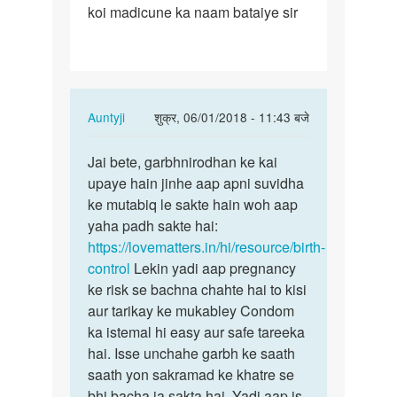
koi madicune ka naam bataiye sir
ke
sex
karna
hai…
In
Auntyji
शुक्र, 06/01/2018 - 11:43 बजे
reply
पर्मालिंक
to
Jai bete, garbhnirodhan ke kai
Jai
Bina
upaye hain jinhe aap apni suvidha
bete,
kondom
ke mutabiq le sakte hain woh aap
garbhnirodhan
ke
yaha padh sakte hai:
ke…
sex
https://lovematters.in/hi/resource/birth-
karna
control
Lekin yadi aap pregnancy
hai…
ke risk se bachna chahte hai to kisi
by
aur tarikay ke mukabley Condom
Jai
ka istemal hi easy aur safe tareeka
Prakash
hai. Isse unchahe garbh ke saath
saath yon sakramad ke khatre se
bhi bacha ja sakta hai. Yadi aap is