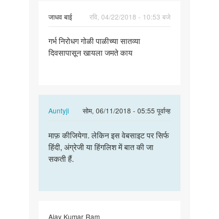
जाधव बाई
रवि, 04/22/2018 - 10:53 बजे
पर्मालिंक
गर्भ निरोधग गोळी पाळीच्या सातव्या
गर्भ
दिवसापासून खायला जमते काय
निरोधग
गोळी
पाळीच्या…
In
Auntyji
सोम, 06/11/2018 - 05:55 पूर्वान्ह
reply
पर्मालिंक
to
माफ़ कीजियेगा. लेकिन इस वेबसाइट पर सिर्फ
माफ़
गर्भ
हिंदी, अंग्रेजी या हिंगलिश में बात की जा
कीजियेगा.
निरोधग
सकती हैं.
लेकिन
गोळी
इस…
पाळीच्या…
by
जाधव
बाई
Ajay Kumar Ram