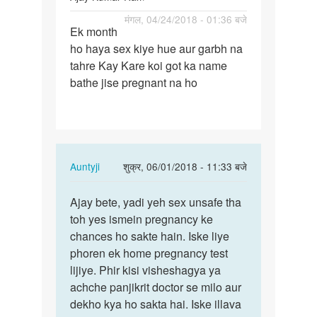
पर्मालिंक
मंगल, 04/24/2018 - 01:36 बजे
Ek month
Ek
ho haya sex kiye hue aur garbh na
month
tahre Kay Kare koi got ka name
ho
bathe jise pregnant na ho
haya
sex
kiye…
In
Auntyji
शुक्र, 06/01/2018 - 11:33 बजे
reply
पर्मालिंक
to
Ajay bete, yadi yeh sex unsafe tha
Ajay
Ek
toh yes ismein pregnancy ke
bete,
month
chances ho sakte hain. Iske liye
yadi
ho
phoren ek home pregnancy test
yeh
haya
lijiye. Phir kisi visheshagya ya
sex…
sex
achche panjikrit doctor se milo aur
kiye…
dekho kya ho sakta hai. Iske illava