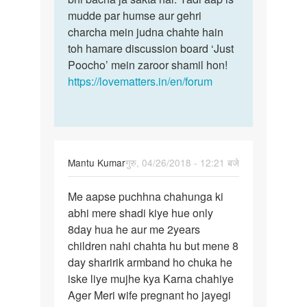
mudde par humse aur gehri
charcha mein judna chahte hain
toh hamare discussion board ‘Just
Poocho’ mein zaroor shamil hon!
https://lovematters.in/en/forum
Mantu Kumar
गुरु, 04/26/2018 - 12:21 बजे
पर्मालिंक
Me aapse puchhna chahunga ki
Me
abhi mere shadi kiye hue only
aapse
8day hua he aur me 2years
puchhna
children nahi chahta hu but mene 8
chahunga
day sharirik armband ho chuka he
ki…
iske liye mujhe kya Karna chahiye
Ager Meri wife pregnant ho jayegi