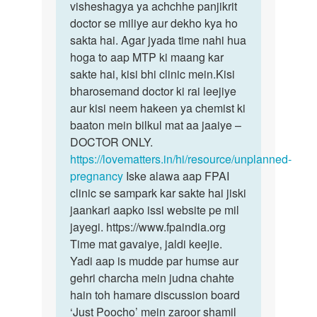
meri
visheshagya ya achchhe panjikrit
Please.
wife
doctor se miliye aur dekho kya ho
Jaldi
1month
sakta hai. Agar jyada time nahi hua
se…
se
hoga to aap MTP ki maang kar
pragnent…
sakte hai, kisi bhi clinic mein.Kisi
by
bharosemand doctor ki rai leejiye
sandy
aur kisi neem hakeen ya chemist ki
baaton mein bilkul mat aa jaaiye –
DOCTOR ONLY.
https://lovematters.in/hi/resource/unplanned-
pregnancy
Iske alawa aap FPAI
clinic se sampark kar sakte hai jiski
jaankari aapko issi website pe mil
jayegi. https://www.fpaindia.org
Time mat gavaiye, jaldi keejie.
Yadi aap is mudde par humse aur
gehri charcha mein judna chahte
hain toh hamare discussion board
‘Just Poocho’ mein zaroor shamil