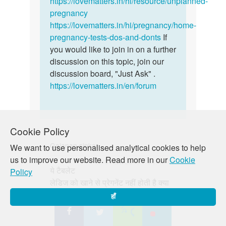
https://lovematters.in/hi/resource/unplanned-
shiv
pregnancy
https://lovematters.in/hi/pregnancy/home-
pregnancy-tests-dos-and-donts
If
you would like to join in on a further
discussion on this topic, join our
discussion board, "Just Ask" .
https://lovematters.in/en/forum
Cookie Policy
Gajanan sinkar
We want to use personalised analytical cookies to help
us to improve our website. Read more in our
Cookie
पर्मालिंक
मंगल, 01/29/2019 - 04:47 बजे
ये टैबलेट
Policy
ये
लेडिज को खाने से प्रेगनेंट नहीं होती है क्या
टैबलेट
लेडिज
हाँ
को
खाने