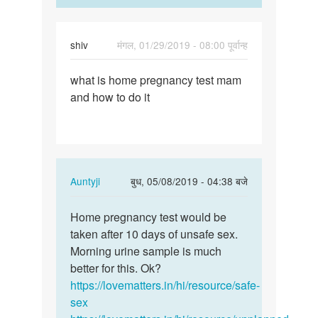
shiv
मंगल, 01/29/2019 - 08:00 पूर्वान्ह
पर्मालिंक
what is home pregnancy test mam
what
and how to do it
is
home
pregnancy
test…
In
Auntyji
बुध, 05/08/2019 - 04:38 बजे
reply
पर्मालिंक
to
Home pregnancy test would be
Home
what
taken after 10 days of unsafe sex.
pregnancy
is
Morning urine sample is much
test
home
better for this. Ok?
would
pregnancy
https://lovematters.in/hi/resource/safe-
be…
test…
sex
by