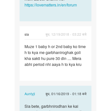
https://lovematters.in/en/forum
sia
बुध, 12/19/2018 - 03:22 बजे
पर्मालिंक
Muze 1 baby h or 2nd baby ko time
Muze
h to kya me garbhaniroghak goli
1
kha sakti hu pure 30 din .... Mera
baby
abhi period nhi aaya h to kya kru
h
or
2nd
baby
ko…
In
Auntyji
बुध, 01/16/2019 - 01:18 बजे
reply
पर्मालिंक
to
Sia bete, garbhnirodhan ke kai
Sia