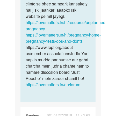
Simran
clinic se bhee sampark kar sakety
hai jiski jaankari aaapko iski
website pe mil jayegi.
https://lovematters.in/hi/resource/unplanned-
pregnancy
https://lovematters.in/hi/pregnancy/home-
pregnancy-tests-dos-and-donts
https://www.ippf.org/about-
us/member-associations/india Yadi
aap is mudde par humse aur gehri
charcha mein judna chahte hain to
hamare disccsion board “Just
Poocho” mein zaroor shamil ho!
https://lovematters.in/en/forum
Sandeep
रवि, 01/27/2019 - 11:43 बजे