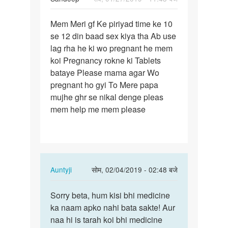
पर्मालिंक
Mem Meri gf Ke piriyad time ke 10
Mem
se 12 din baad sex kiya tha Ab use
Meri
lag rha he ki wo pregnant he mem
gf
koi Pregnancy rokne ki Tablets
Ke
bataye Please mama agar Wo
piriyad
pregnant ho gyi To Mere papa
time…
mujhe ghr se nikal denge pleas
mem help me mem please
In
Auntyji
सोम, 02/04/2019 - 02:48 बजे
reply
पर्मालिंक
to
Sorry beta, hum kisi bhi medicine
Sorry
Mem
ka naam apko nahi bata sakte! Aur
beta,
Meri
naa hi is tarah koi bhi medicine
hum