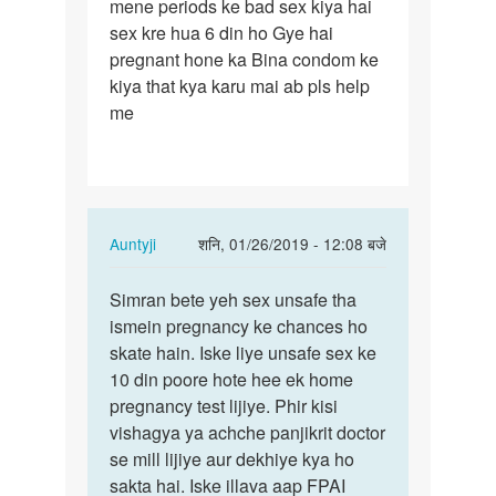
mene periods ke bad sex kiya hai
mene
sex kre hua 6 din ho Gye hai
periods
pregnant hone ka Bina condom ke
ke
kiya that kya karu mai ab pls help
bad
me
sex
kiya…
In
Auntyji
शनि, 01/26/2019 - 12:08 बजे
reply
पर्मालिंक
to
Simran bete yeh sex unsafe tha
Simran
mene
ismein pregnancy ke chances ho
bete
periods
skate hain. Iske liye unsafe sex ke
yeh
ke
10 din poore hote hee ek home
sex
bad
pregnancy test lijiye. Phir kisi
unsafe…
sex
vishagya ya achche panjikrit doctor
kiya…
se mill lijiye aur dekhiye kya ho
by
sakta hai. Iske illava aap FPAI