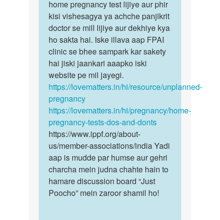
Mai
home pregnancy test lijiye aur phir
bete
v
kisi vishesagya ya achche panjikrit
toh
isi
doctor se mill lijiye aur dekhiye kya
aap
paresani
ho sakta hai. Iske illava aap FPAI
bhee
me
clinic se bhee sampark kar sakety
ek…
fansa…
hai jiski jaankari aaapko iski
by
website pe mil jayegi.
chandan
https://lovematters.in/hi/resource/unplanned-
kumar
pregnancy
sharma
https://lovematters.in/hi/pregnancy/home-
pregnancy-tests-dos-and-donts
https://www.ippf.org/about-
us/member-associations/india Yadi
aap is mudde par humse aur gehri
charcha mein judna chahte hain to
hamare discussion board “Just
Poocho” mein zaroor shamil ho!