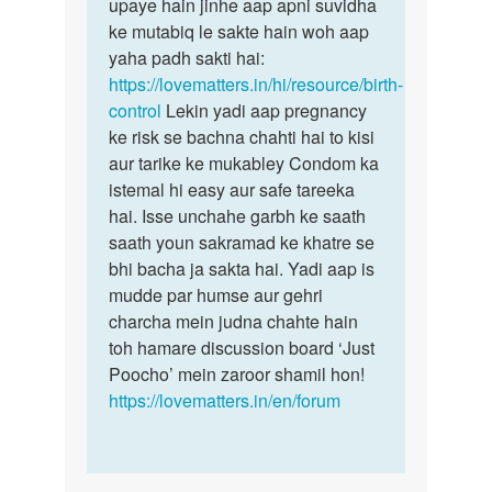
Muze
upaye hain jinhe aap apni suvidha
bete,
1
ke mutabiq le sakte hain woh aap
garbhnirodhan
baby
yaha padh sakti hai:
ke…
h
https://lovematters.in/hi/resource/birth-
or
control
Lekin yadi aap pregnancy
2nd
ke risk se bachna chahti hai to kisi
baby
aur tarike ke mukabley Condom ka
ko…
istemal hi easy aur safe tareeka
by
hai. Isse unchahe garbh ke saath
sia
saath youn sakramad ke khatre se
bhi bacha ja sakta hai. Yadi aap is
mudde par humse aur gehri
charcha mein judna chahte hain
toh hamare discussion board ‘Just
Poocho’ mein zaroor shamil hon!
https://lovematters.in/en/forum