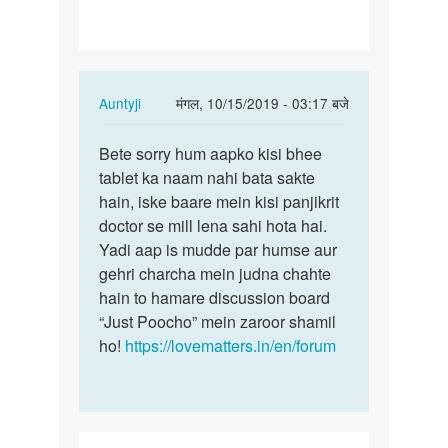
liye
konsi…
In
Auntyji
मंगल, 10/15/2019 - 03:17 बजे
reply
पर्मालिंक
to
Bete sorry hum aapko kisi bhee
Bete
Pregnancy
tablet ka naam nahi bata sakte
sorry
rokne
hain, iske baare mein kisi panjikrit
hum
k
doctor se mill lena sahi hota hai.
aapko
liye
Yadi aap is mudde par humse aur
kisi…
konsi…
gehri charcha mein judna chahte
by
hain to hamare discussion board
अज्ञात
“Just Poocho” mein zaroor shamil
ho!
https://lovematters.in/en/forum