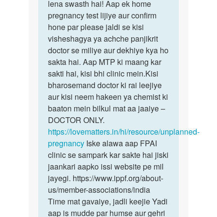
gf
lena swasth hai! Aap ek home
kisi
Ke
pregnancy test lijiye aur confirm
bhi…
piriyad
hone par please jaldi se kisi
time…
visheshagya ya achche panjikrit
by
doctor se miliye aur dekhiye kya ho
Sandeep
sakta hai. Aap MTP ki maang kar
sakti hai, kisi bhi clinic mein.Kisi
bharosemand doctor ki rai leejiye
aur kisi neem hakeen ya chemist ki
baaton mein bilkul mat aa jaaiye –
DOCTOR ONLY.
https://lovematters.in/hi/resource/unplanned-
pregnancy
Iske alawa aap FPAI
clinic se sampark kar sakte hai jiski
jaankari aapko issi website pe mil
jayegi. https://www.ippf.org/about-
us/member-associations/india
Time mat gavaiye, jadli keejie Yadi
aap is mudde par humse aur gehri