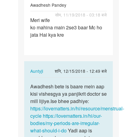
Awadhesh Pandey
पर्मालिंक
सोम, 11/19/2018 - 03:18 बजे
Meri wife
Meri
ko mahina main 2se3 baar Mc ho
wife
jata Hai kya kre
ko
mahina
main…
In
Auntyji
शनि, 12/15/2018 - 12:49 बजे
reply
पर्मालिंक
to
Awadhesh bete is baare mein aap
Awadhesh
Meri
kisi vishesgya ya panjikrit doctor se
bete
wife
mill lijiye.Ise bhee padhiye:
is
ko
https://lovematters.in/hi/resource/menstrual-
baare
mahina
cycle
https://lovematters.in/hi/our-
mein…
main…
bodies/my-periods-are-irregular-
by
what-should-i-do
Yadi aap is
Awadhesh