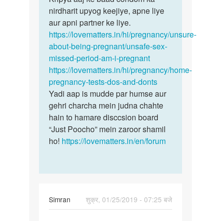
nirdharit upyog keejiye, apne liye
aur apni partner ke liye.
https://lovematters.in/hi/pregnancy/unsure-
about-being-pregnant/unsafe-sex-
missed-period-am-i-pregnant
https://lovematters.in/hi/pregnancy/home-
pregnancy-tests-dos-and-donts
Yadi aap is mudde par humse aur
gehri charcha mein judna chahte
hain to hamare disccsion board
“Just Poocho” mein zaroor shamil
ho!
https://lovematters.in/en/forum
Simran
शुक्र, 01/25/2019 - 07:25 बजे
पर्मालिंक