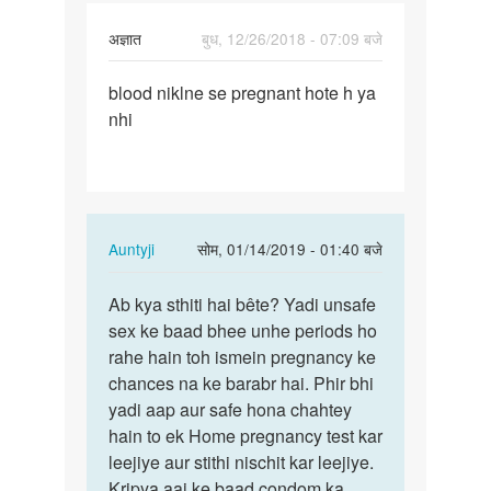
अज्ञात
बुध, 12/26/2018 - 07:09 बजे
पर्मालिंक
blood niklne se pregnant hote h ya
blood
nhi
niklne
se
pregnant…
In
Auntyji
सोम, 01/14/2019 - 01:40 बजे
reply
पर्मालिंक
to
Ab kya sthiti hai bête? Yadi unsafe
Ab
blood
sex ke baad bhee unhe periods ho
kya
niklne
rahe hain toh ismein pregnancy ke
sthiti
se
chances na ke barabr hai. Phir bhi
hai
pregnant…
yadi aap aur safe hona chahtey
bête?
by
hain to ek Home pregnancy test kar
Yadi…
अज्ञात
leejiye aur stithi nischit kar leejiye.
Kripya aaj ke baad condom ka