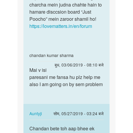
charcha mein judna chahte hain to
hamare disccsion board “Just
Poocho” mein zaroor shamil ho!
https://lovematters.in/en/forum
In
chandan kumar sharma
reply
पर्मालिंक
बुध, 03/06/2019 - 08:10 बजे
to
Mai v isi
Mai
Mem
paresani me fansa hu plz help me
v
Meri
also I am going on by sem problem
isi
gf
paresani
Ke
me
piriyad
fansa…
time…
In
Auntyji
सोम, 05/27/2019 - 03:24 बजे
by
reply
पर्मालिंक
Sandeep
to
Chandan bete toh aap bhee ek
Chandan