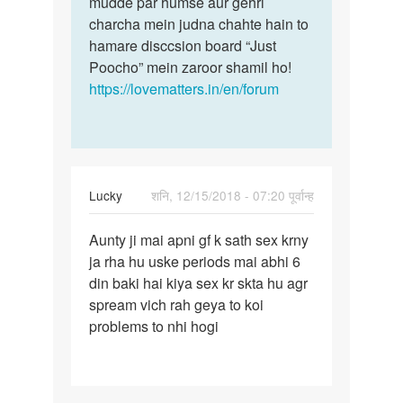
mudde par humse aur gehri
Pandey
charcha mein judna chahte hain to
hamare disccsion board “Just
Poocho” mein zaroor shamil ho!
https://lovematters.in/en/forum
Lucky
शनि, 12/15/2018 - 07:20 पूर्वान्ह
पर्मालिंक
Aunty ji mai apni gf k sath sex krny
Aunty
ja rha hu uske periods mai abhi 6
ji
din baki hai kiya sex kr skta hu agr
mai
spream vich rah geya to koi
apni
problems to nhi hogi
gf
k
sath…