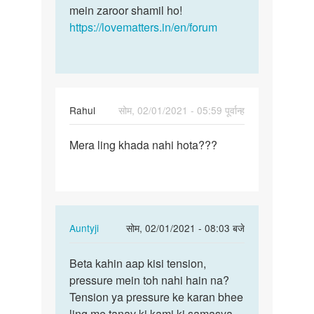
mein zaroor shamil ho!
https://lovematters.in/en/forum
Rahul
सोम, 02/01/2021 - 05:59 पूर्वान्ह
पर्मालिंक
Mera ling khada nahi hota???
Mera
lund
khada
nahi
hota???
In
Auntyji
सोम, 02/01/2021 - 08:03 बजे
reply
पर्मालिंक
to
Beta kahin aap kisi tension,
Beta
Mera
pressure mein toh nahi hain na?
kahin
lund
Tension ya pressure ke karan bhee
aap
khada
ling me tanav ki kami ki samasya
kisi