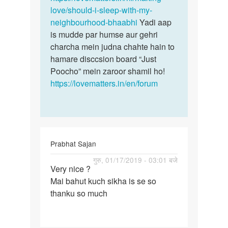
love/should-i-sleep-with-my-
neighbourhood-bhaabhi
Yadi aap
is mudde par humse aur gehri
charcha mein judna chahte hain to
hamare disccsion board “Just
Poocho” mein zaroor shamil ho!
https://lovematters.in/en/forum
Prabhat Sajan
पर्मालिंक
गुरु, 01/17/2019 - 03:01 बजे
Very nice ?
Very
Mai bahut kuch sikha is se so
nice
thanku so much
?
Mai
bahut