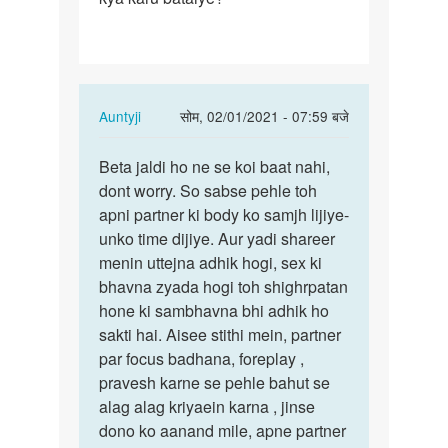
dyaan
ling…
In
Auntyji
सोम, 02/01/2021 - 07:59 बजे
reply
पर्मालिंक
to
Beta jaldi ho ne se koi baat nahi,
Beta
Sex
dont worry. So sabse pehle toh
jaldi
ke
apni partner ki body ko samjh lijiye-
ho
time
unko time dijiye. Aur yadi shareer
ne
mera
menin uttejna adhik hogi, sex ki
se
dyaan
bhavna zyada hogi toh shighrpatan
koi
ling…
hone ki sambhavna bhi adhik ho
baat…
by
sakti hai. Aisee stithi mein, partner
Rahul
par focus badhana, foreplay ,
pravesh karne se pehle bahut se
alag alag kriyaein karna , jinse
dono ko aanand mile, apne partner