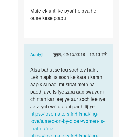
पर्मालिंक
Muje ek unti ke pyar ho gya he
Muje
ouse kese ptaou
ek
unti
ke
pyar
ho
In
Auntyji
शुक्र, 02/15/2019 - 12:13 बजे
gya…
reply
पर्मालिंक
to
Aisa bahut se log sochtey hain.
Aisa
Muje
Lekin apki is soch ke karan kahin
bahut
ek
aap kisi badi musibat mein na
se
unti
padd jaye isliye zara aap swayum
log
ke
chintan kar leejiye aur soch leejiye.
sochtey…
pyar
Jara yeh writup bhi padh lijiye :
ho
https://lovematters.in/hi/making-
gya…
love/turned-on-by-older-women-is-
by
that-normal
Baban
https://lovematters.in/hi/making-