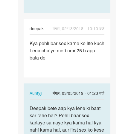
advice
think
by
so,
Deepesh
Deepesh…
deepak
मंगल, 02/13/2018 - 10:10 बजे
पर्मालिंक
Kya pehli bar sex karne ke lite kuch
Kya
Lena chaiye meri umr 25 h app
pehli
bata do
bar
sex
karne
ke…
In
Auntyji
मंगल, 03/05/2019 - 01:23 बजे
reply
पर्मालिंक
to
Deepak bete aap kya lene ki baat
Deepak
Kya
kar rahe hai? Pehli baar sex
bete
pehli
kartaye samaye kya karna hai kya
aap
bar
nahi karna hai, aur first sex ko kese
kya