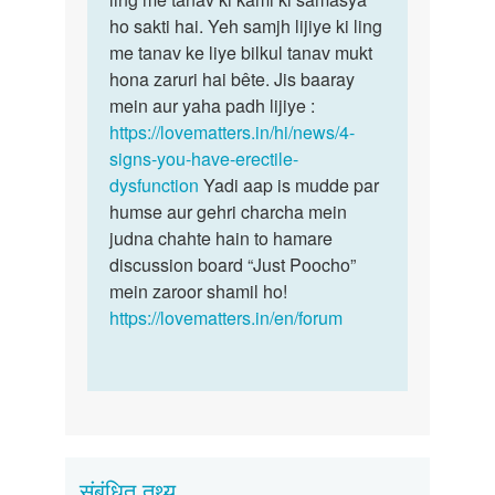
nahi
ho sakti hai. Yeh samjh lijiye ki ling
tension,
hota???
me tanav ke liye bilkul tanav mukt
…
by
hona zaruri hai bête. Jis baaray
Rahul
mein aur yaha padh lijiye :
https://lovematters.in/hi/news/4-
signs-you-have-erectile-
dysfunction
Yadi aap is mudde par
humse aur gehri charcha mein
judna chahte hain to hamare
discussion board “Just Poocho”
mein zaroor shamil ho!
https://lovematters.in/en/forum
संबंधित तथ्य