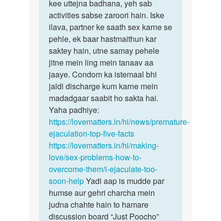
kee uttejna badhana, yeh sab
activities sabse zaroori hain. Iske
ilava, partner ke saath sex karne se
pehle, ek baar hastmaithun kar
saktey hain, utne samay pehele
jitne mein ling mein tanaav aa
jaaye. Condom ka istemaal bhi
jaldi discharge kum karne mein
madadgaar saabit ho sakta hai.
Yaha padhiye:
https://lovematters.in/hi/news/premature-
ejaculation-top-five-facts
https://lovematters.in/hi/making-
love/sex-problems-how-to-
overcome-them/i-ejaculate-too-
soon-help
Yadi aap is mudde par
humse aur gehri charcha mein
judna chahte hain to hamare
discussion board “Just Poocho”