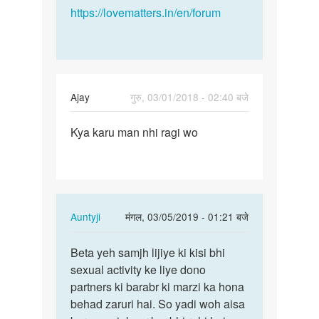
https://lovematters.in/en/forum
Ajay
गुरु, 03/01/2018 - 02:40 बजे
पर्मालिंक
Kya karu man nhi ragi wo
Kya
karu
man
nhi
ragi
In
Auntyji
मंगल, 03/05/2019 - 01:21 बजे
wo
reply
पर्मालिंक
to
Beta yeh samjh lijiye ki kisi bhi
Beta
Kya
sexual activity ke liye dono
yeh
karu
partners ki barabr ki marzi ka hona
samjh
man
behad zaruri hai. So yadi woh aisa
lijiye
nhi