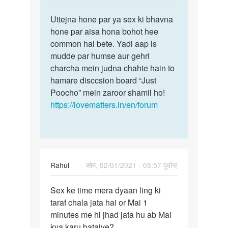
reply
पर्मालिंक
to
Uttejna hone par ya sex ki bhavna
Uttejna
Mara
hone par aisa hona bohot hee
hone
gf
common hai bete. Yadi aap is
par
ka
mudde par humse aur gehri
ya
pass
charcha mein judna chahte hain to
sex
jata
hamare disccsion board “Just
ki…
hi
Poocho” mein zaroor shamil ho!
Lund…
https://lovematters.in/en/forum
by
Prince
Mehra
Rahul
सोम, 02/01/2021 - 05:57 पूर्वान्ह
पर्मालिंक
Sex ke time mera dyaan ling ki
Sex
taraf chala jata hai or Mai 1
ke
minutes me hi jhad jata hu ab Mai
time
kya karu bataiye?
mera