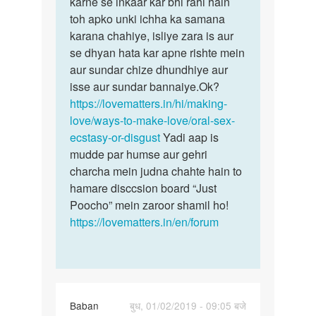
karne se inkaar kar bhi rahi hain
ki…
ragi
toh apko unki ichha ka samana
wo
karana chahiye, isliye zara is aur
by
se dhyan hata kar apne rishte mein
Ajay
aur sundar chize dhundhiye aur
isse aur sundar bannaiye.Ok?
https://lovematters.in/hi/making-
love/ways-to-make-love/oral-sex-
ecstasy-or-disgust
Yadi aap is
mudde par humse aur gehri
charcha mein judna chahte hain to
hamare disccsion board “Just
Poocho” mein zaroor shamil ho!
https://lovematters.in/en/forum
Baban
बुध, 01/02/2019 - 09:05 बजे