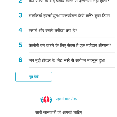
क्या सेक्स के बाद पेशाब करने से प्रेगनेंसी नहीं होती?
क्या
लिए
आम
पूछे
चाहते
कदम
पहले
पूछे
है
है?
सुझाव
सवाल
गए
बढ़ाएं
इसे
गए
लड़कियाँ हस्तमैथुन/मास्टरबैशन कैसे करें? कुछ टिप्स
सवाल
पढ़ें!
सवाल
स्टार्ट और स्टॉप तरीका क्या है?
कैलोरी बर्न करने के लिए सेक्स है एक मजेदार ऑप्शन?
जब मुझे होटल के जेट स्प्रे से आर्गेज्म महसूस हुआ
पूरा देखें
पहली बार सेक्स
सारी जानकारी जो आपको चाहिए