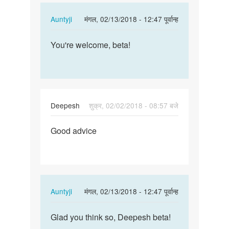
In
Auntyji
मंगल, 02/13/2018 - 12:47 पूर्वान्ह
reply
पर्मालिंक
to
You're welcome, beta!
You're
Nice
welcome,
Thanks
beta!
by
Honey
Deepesh
शुक्र, 02/02/2018 - 08:57 बजे
पर्मालिंक
Good advice
Good
advice
In
Auntyji
मंगल, 02/13/2018 - 12:47 पूर्वान्ह
reply
पर्मालिंक
to
Glad you think so, Deepesh beta!
Glad
Good
you