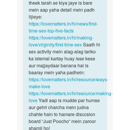
sex
theek tarah se kiya jaye is bare
lene
karne
mein aap yaha detail mein padh
ki…
ke…
lijieye:
by
https://lovematters.in/hi/news/first-
deepak
time-sex-top-five-facts
https://lovematters.in/hi/making-
love/virginity/first-time-sex
Saath hi
sex activity mein alag-alag tariko
ka istemal kartay huay isse kese
aur majjaydaar banana hai is
baaray mein yaha padhein:
https://lovematters.in/hi/resource/ways-
make-love
https://lovematters.in/hi/resource/making-
love
Yadi aap is mudde par humse
aur gehri charcha mein judna
chahte hain to hamare disccsion
board “Just Poocho” mein zaroor
shamil ho!