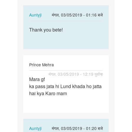
kuch…
In
Auntyji
मंगल, 03/05/2019 - 01:16 बजे
reply
पर्मालिंक
to
Thank you bete!
Thank
Very
you
nice
bete!
?
Mai
bahut
Prince Mehra
kuch…
पर्मालिंक
मंगल, 03/05/2019 - 12:19 पूर्वान्ह
by
Mara gf
Mara
Prabhat
ka pass jata hi Lund khada ho jatta
gf
Sajan
hai kya Karo mam
ka
pass
jata
hi
Lund…
In
Auntyji
मंगल, 03/05/2019 - 01:20 बजे