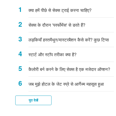
करती
में
को
सैक्स
नियम
करते
में
सुझाव
में
के
कैसे
अगर
जीवन
करने
जुड़े
सेक्स
के
-
छेद:
क्या हमें पीछे से सेक्स ट्राई करना चाहिए?
हैं
बातें
यादगार
करने
और
हैं?
बातचीत:
पूछे
बारे
करना
सेक्स
की
जा
मिथ्य
बारे
यह
यह
कैसे
के
जोखिम
लड़कियों
जाने
में
चाहिए
नहीं
ओर
रहे
में
क्यों
क्या
बनाएं!
तरीके
के
वाले
आम
करना
कैसे
हैं?
आम
ज़रूरी
है?
सेक्स के दौरान 'परर्फोमेंस' से डरते हैं?
क्या
लिए
आम
पूछे
चाहते
कदम
पहले
पूछे
है
है?
सुझाव
सवाल
गए
बढ़ाएं
इसे
गए
लड़कियाँ हस्तमैथुन/मास्टरबैशन कैसे करें? कुछ टिप्स
सवाल
पढ़ें!
सवाल
स्टार्ट और स्टॉप तरीका क्या है?
कैलोरी बर्न करने के लिए सेक्स है एक मजेदार ऑप्शन?
जब मुझे होटल के जेट स्प्रे से आर्गेज्म महसूस हुआ
पूरा देखें