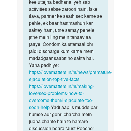
kee uttejna badhana, yeh sab
activities sabse zaroori hain. Iske
ilava, partner ke saath sex karne se
pehle, ek baar hastmaithun kar
saktey hain, utne samay pehele
jitne mein ling mein tanaav aa
jaaye. Condom ka istemaal bhi
jaldi discharge kum karne mein
madadgaar saabit ho sakta hai.
Yaha padhiye:
https://lovematters.in/hi/news/premature-
ejaculation-top-five-facts
https://lovematters.in/hi/making-
love/sex-problems-how-to-
overcome-them/i-ejaculate-too-
soon-help
Yadi aap is mudde par
humse aur gehri charcha mein
judna chahte hain to hamare
discussion board “Just Poocho”