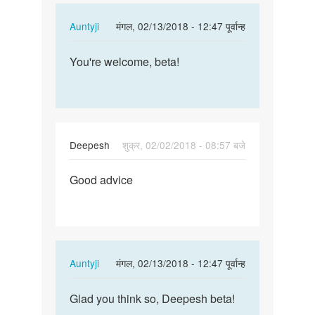
In
Auntyji
मंगल, 02/13/2018 - 12:47 पूर्वान्ह
reply
पर्मालिंक
to
You're welcome, beta!
You're
Nice
welcome,
Thanks
beta!
by
Honey
Deepesh
शुक्र, 02/02/2018 - 08:57 बजे
पर्मालिंक
Good advice
Good
advice
In
Auntyji
मंगल, 02/13/2018 - 12:47 पूर्वान्ह
reply
पर्मालिंक
to
Glad you think so, Deepesh beta!
Glad
Good
you