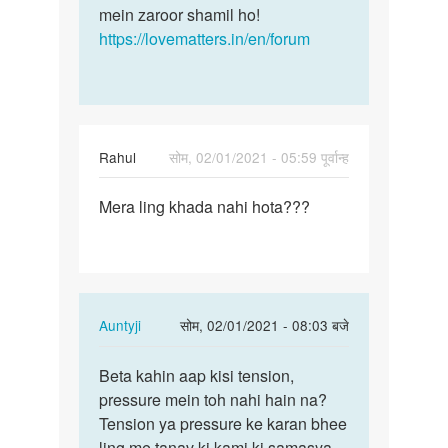
mein zaroor shamil ho!
https://lovematters.in/en/forum
Rahul
सोम, 02/01/2021 - 05:59 पूर्वान्ह
पर्मालिंक
Mera ling khada nahi hota???
Mera
lund
khada
nahi
hota???
In
Auntyji
सोम, 02/01/2021 - 08:03 बजे
reply
पर्मालिंक
to
Beta kahin aap kisi tension,
Beta
Mera
pressure mein toh nahi hain na?
kahin
lund
Tension ya pressure ke karan bhee
aap
khada
ling me tanav ki kami ki samasya
kisi