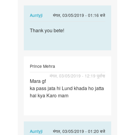
kuch…
In
Auntyji
मंगल, 03/05/2019 - 01:16 बजे
reply
पर्मालिंक
to
Thank you bete!
Thank
Very
you
nice
bete!
?
Mai
bahut
Prince Mehra
kuch…
पर्मालिंक
मंगल, 03/05/2019 - 12:19 पूर्वान्ह
by
Mara gf
Mara
Prabhat
ka pass jata hi Lund khada ho jatta
gf
Sajan
hai kya Karo mam
ka
pass
jata
hi
Lund…
In
Auntyji
मंगल, 03/05/2019 - 01:20 बजे