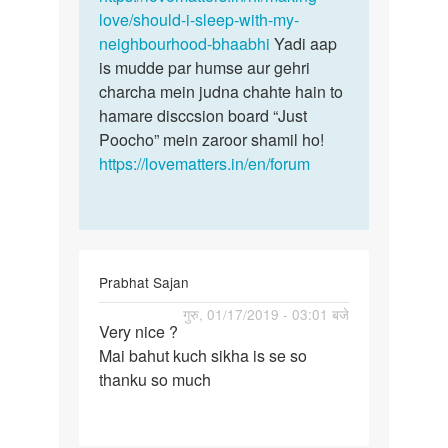
love/should-i-sleep-with-my-
neighbourhood-bhaabhi
Yadi aap
is mudde par humse aur gehri
charcha mein judna chahte hain to
hamare disccsion board “Just
Poocho” mein zaroor shamil ho!
https://lovematters.in/en/forum
Prabhat Sajan
पर्मालिंक
गुरु, 01/17/2019 - 03:01 बजे
Very nice ?
Very
Mai bahut kuch sikha is se so
nice
thanku so much
?
Mai
bahut