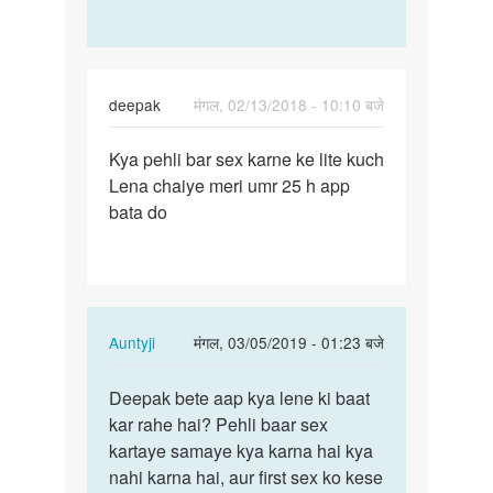
advice
think
by
so,
Deepesh
Deepesh…
deepak
मंगल, 02/13/2018 - 10:10 बजे
पर्मालिंक
Kya pehli bar sex karne ke lite kuch
Kya
Lena chaiye meri umr 25 h app
pehli
bata do
bar
sex
karne
ke…
In
Auntyji
मंगल, 03/05/2019 - 01:23 बजे
reply
पर्मालिंक
to
Deepak bete aap kya lene ki baat
Deepak
Kya
kar rahe hai? Pehli baar sex
bete
pehli
kartaye samaye kya karna hai kya
aap
bar
nahi karna hai, aur first sex ko kese
kya