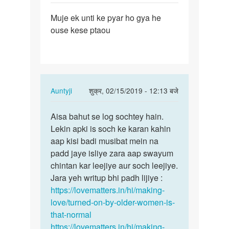
पर्मालिंक
Muje ek unti ke pyar ho gya he
Muje
ouse kese ptaou
ek
unti
ke
pyar
ho
In
Auntyji
शुक्र, 02/15/2019 - 12:13 बजे
gya…
reply
पर्मालिंक
to
Aisa bahut se log sochtey hain.
Aisa
Muje
Lekin apki is soch ke karan kahin
bahut
ek
aap kisi badi musibat mein na
se
unti
padd jaye isliye zara aap swayum
log
ke
chintan kar leejiye aur soch leejiye.
sochtey…
pyar
Jara yeh writup bhi padh lijiye :
ho
https://lovematters.in/hi/making-
gya…
love/turned-on-by-older-women-is-
by
that-normal
Baban
https://lovematters.in/hi/making-