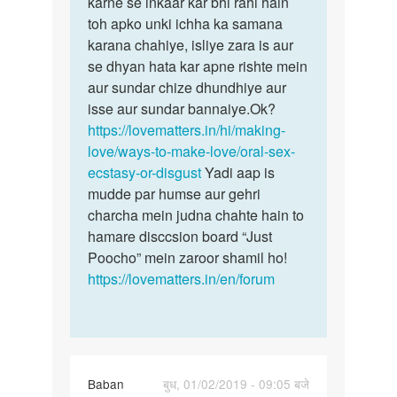
karne se inkaar kar bhi rahi hain
ki…
ragi
toh apko unki ichha ka samana
wo
karana chahiye, isliye zara is aur
by
se dhyan hata kar apne rishte mein
Ajay
aur sundar chize dhundhiye aur
isse aur sundar bannaiye.Ok?
https://lovematters.in/hi/making-
love/ways-to-make-love/oral-sex-
ecstasy-or-disgust
Yadi aap is
mudde par humse aur gehri
charcha mein judna chahte hain to
hamare disccsion board “Just
Poocho” mein zaroor shamil ho!
https://lovematters.in/en/forum
Baban
बुध, 01/02/2019 - 09:05 बजे