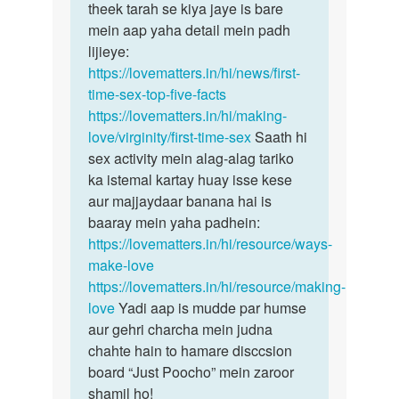
sex
theek tarah se kiya jaye is bare
lene
karne
mein aap yaha detail mein padh
ki…
ke…
lijieye:
by
https://lovematters.in/hi/news/first-
deepak
time-sex-top-five-facts
https://lovematters.in/hi/making-
love/virginity/first-time-sex
Saath hi
sex activity mein alag-alag tariko
ka istemal kartay huay isse kese
aur majjaydaar banana hai is
baaray mein yaha padhein:
https://lovematters.in/hi/resource/ways-
make-love
https://lovematters.in/hi/resource/making-
love
Yadi aap is mudde par humse
aur gehri charcha mein judna
chahte hain to hamare disccsion
board “Just Poocho” mein zaroor
shamil ho!