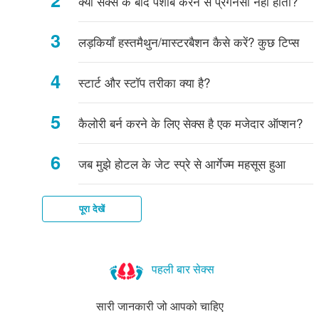
क्या सेक्स के बाद पेशाब करने से प्रेगनेंसी नहीं होती?
क्या
लिए
आम
पूछे
चाहते
कदम
पहले
पूछे
है
है?
सुझाव
सवाल
गए
बढ़ाएं
इसे
गए
लड़कियाँ हस्तमैथुन/मास्टरबैशन कैसे करें? कुछ टिप्स
सवाल
पढ़ें!
सवाल
स्टार्ट और स्टॉप तरीका क्या है?
कैलोरी बर्न करने के लिए सेक्स है एक मजेदार ऑप्शन?
जब मुझे होटल के जेट स्प्रे से आर्गेज्म महसूस हुआ
पूरा देखें
पहली बार सेक्स
सारी जानकारी जो आपको चाहिए