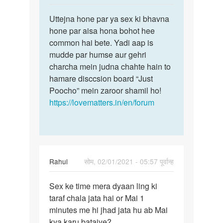
reply
पर्मालिंक
to
Uttejna hone par ya sex ki bhavna
Uttejna
Mara
hone par aisa hona bohot hee
hone
gf
common hai bete. Yadi aap is
par
ka
mudde par humse aur gehri
ya
pass
charcha mein judna chahte hain to
sex
jata
hamare disccsion board “Just
ki…
hi
Poocho” mein zaroor shamil ho!
Lund…
https://lovematters.in/en/forum
by
Prince
Mehra
Rahul
सोम, 02/01/2021 - 05:57 पूर्वान्ह
पर्मालिंक
Sex ke time mera dyaan ling ki
Sex
taraf chala jata hai or Mai 1
ke
minutes me hi jhad jata hu ab Mai
time
kya karu bataiye?
mera