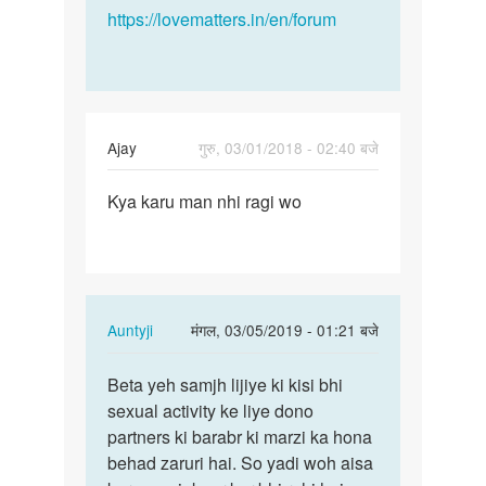
https://lovematters.in/en/forum
Ajay
गुरु, 03/01/2018 - 02:40 बजे
पर्मालिंक
Kya karu man nhi ragi wo
Kya
karu
man
nhi
ragi
In
Auntyji
मंगल, 03/05/2019 - 01:21 बजे
wo
reply
पर्मालिंक
to
Beta yeh samjh lijiye ki kisi bhi
Beta
Kya
sexual activity ke liye dono
yeh
karu
partners ki barabr ki marzi ka hona
samjh
man
behad zaruri hai. So yadi woh aisa
lijiye
nhi