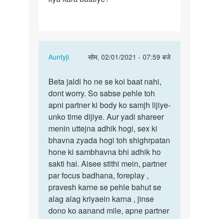
dyaan
ling…
In
Auntyji
सोम, 02/01/2021 - 07:59 बजे
reply
पर्मालिंक
to
Beta jaldi ho ne se koi baat nahi,
Beta
Sex
dont worry. So sabse pehle toh
jaldi
ke
apni partner ki body ko samjh lijiye-
ho
time
unko time dijiye. Aur yadi shareer
ne
mera
menin uttejna adhik hogi, sex ki
se
dyaan
bhavna zyada hogi toh shighrpatan
koi
ling…
hone ki sambhavna bhi adhik ho
baat…
by
sakti hai. Aisee stithi mein, partner
Rahul
par focus badhana, foreplay ,
pravesh karne se pehle bahut se
alag alag kriyaein karna , jinse
dono ko aanand mile, apne partner