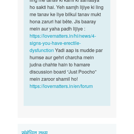
nahi
ho sakti hai. Yeh samjh lijiye ki ling
tension,
hota???
me tanav ke liye bilkul tanav mukt
…
by
hona zaruri hai bête. Jis baaray
Rahul
mein aur yaha padh lijiye :
https://lovematters.in/hi/news/4-
signs-you-have-erectile-
dysfunction
Yadi aap is mudde par
humse aur gehri charcha mein
judna chahte hain to hamare
discussion board “Just Poocho”
mein zaroor shamil ho!
https://lovematters.in/en/forum
संबंधित तथ्य