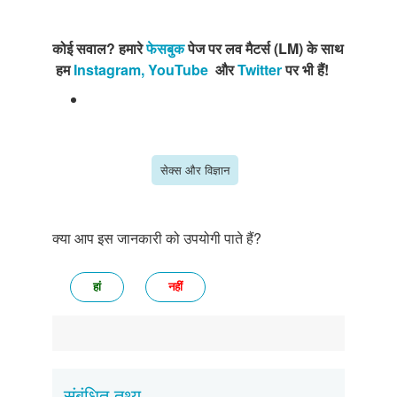
कोई
सवाल
?
हमारे
फेसबुक
पेज
पर
लव
मैटर्स
(
LM
)
के
साथ
उसे
साझा
हम
Instagram,
YouTube
और
Twitter
पर
भी
हैं
!
सेक्स और विज्ञान
क्या आप इस जानकारी को उपयोगी पाते हैं?
हां
नहीं
संबंधित तथ्य