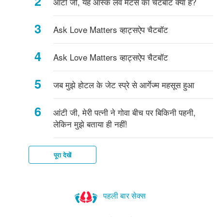
आंटी जी, यह आस्क लव मैटर्स का चैटबॉट क्या है?
है?'
बारे
करें
हैं?
लिए
में
टिप्स
Ask Love Matters व्हाट्सऐप चैटबॉट
कैसे
बात
Ask Love Matters व्हाट्सऐप चैटबॉट
करें
..
जब मुझे होटल के जेट स्प्रे से आर्गेज्म महसूस हुआ
आंटी जी, मेरी पत्नी ने गोवा बीच पर बिकिनी पहनी,
लेकिन मुझे बताया ही नहीं!
पूरा देखें
पहली बार सेक्स