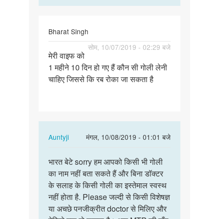
Bharat Singh
पर्मालिंक
सोम, 10/07/2019 - 02:29 बजे
मेरी वाइफ को
मेरी
1 महीने 10 दिन हो गए हैं कौन सी गोली लेनी
वाइफ
चाहिए जिससे कि रब रोका जा सकता है
को
1
महीने
10
दिन…
In
Auntyji
मंगल, 10/08/2019 - 01:01 बजे
reply
पर्मालिंक
to
भारत बेटे sorry हम आपको किसी भी गोली
भारत
मेरी
का नाम नहीं बता सकते हैं और बिना डॉक्टर
बेटे
वाइफ
के सलाह के किसी गोली का इस्तेमाल स्वस्थ
sorry
को
नहीं होता है. Please जल्दी से किसी विशेषज्ञ
हम
1
या अचछे पनजीक्रीत doctor से मिलिए और
आपको
महीने