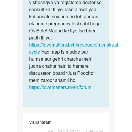
nhi…
visheshgya ya registered doctor se
by
consult kar lijiye. Iske alawa yadi
Reena
koi unsafe sex hua ho toh phoran
ek home pregnancy test sahi hoga.
Ok Bete! Madad ke liye ise bhee
padh lijiye:
https://lovematters.in/hi/resource/menstrual-
cycle
Yadi aap is mudde par
humse aur gehri charcha mein
judna chahte hain to hamare
discussion board “Just Poocho”
mein zaroor shamil ho!
https://lovematters.in/en/forum
Vishanaram
पर्मालिंक
शुक्र, 03/13/2020 - 11:26 पूर्वान्ह