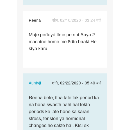
Reena
सोम, 02/10/2020 - 03:24 बजे
पर्मालिंक
Muje perioyd time pe nhi Aaya 2
Muje
machine home me 8din baaki He
perioyd
kiya karu
time
pe
nhi…
In
Auntyji
शनि, 02/22/2020 - 05:40 बजे
reply
पर्मालिंक
to
Reena bete, itna late tak period ka
Reena
Muje
na hona swasth nahi hai lekin
bete,
perioyd
periods ke late hone ka karan
itna
time
stress, tension ya hormonal
late
pe
changes ho sakte hai. Kisi ek
tak…