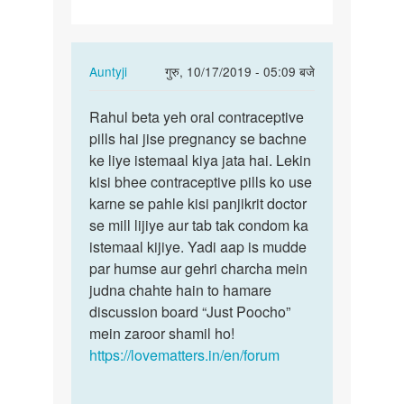
khane
ke
bad…
In
Auntyji
गुरु, 10/17/2019 - 05:09 बजे
reply
पर्मालिंक
to
Rahul beta yeh oral contraceptive
Rahul
Novelon
pills hai jise pregnancy se bachne
beta
3
ke liye istemaal kiya jata hai. Lekin
yeh
din
kisi bhee contraceptive pills ko use
oral…
khane
karne se pahle kisi panjikrit doctor
ke
se mill lijiye aur tab tak condom ka
bad…
istemaal kijiye. Yadi aap is mudde
by
par humse aur gehri charcha mein
Rahul
judna chahte hain to hamare
discussion board “Just Poocho”
mein zaroor shamil ho!
https://lovematters.in/en/forum