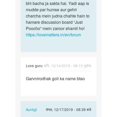
bhi bacha ja sakta hai. Yadi aap is
mudde par humse aur gehri
charcha mein judna chahte hain to
hamare discussion board “Just
Poocho” mein zaroor shamil ho!
https://lovematters.in/en/forum
Love guru
शनि, 12/14/2019 - 08:13 पूर्वान्ह
पर्मालिंक
Garvnirodhak goli ka name btao
Garvnirodhak
goli
ka
name…
In
Auntyji
मंगल, 12/17/2019 - 08:39 बजे
reply