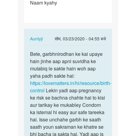
Naam kyahy
Goli
kese
le
aor…
In
Auntyji
सोम, 03/23/2020 - 04:55 बजे
reply
पर्मालिंक
to
Bete, garbhnirodhan ke kai upaye
Bete,
Garbnirodak
hain jinhe aap apni suvidha ke
garbhnirodhan
Goli
mutabiq le sakte hain woh aap
ke
kese
yaha padh sakte hai:
kai…
le
https://lovematters.in/hi/resource/birth-
aor…
control
Lekin yadi aap pregnancy
by
ke risk se bachna chahte hai to kisi
Asheesh
aur tarikay ke mukabley Condom
ka istemal hi easy aur safe tareeka
hai. Isse unchahe garbh ke saath
saath youn sakraman ke khatre se
bhi bacha ja sakta hai. Yadi aap is