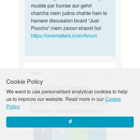
mudde par humse aur gehri
charcha mein judna chahte hain to
hamare discussion board “Just
Poocho” mein zaroor shamil ho!
https://lovematters.in/en/forum
Samir
शुक्र, 04/10/2020 - 11:11 बजे
Cookie Policy
पर्मालिंक
Maidum meri gf 1 month se
Maidum
We want to use personalised analytical cookies to help
pregnant hai. Hme uski garbhpat to
meri
us to improve our website. Read more in our
Cookie
karwani h.iske liye kya karna hoga.
gf
Policy
Kya doctor use garbhpat karne ki
1
medicine denge .medicine se
month
हाँ
garbhpat ho jata h. Puri details me
se…
samjhana. Please