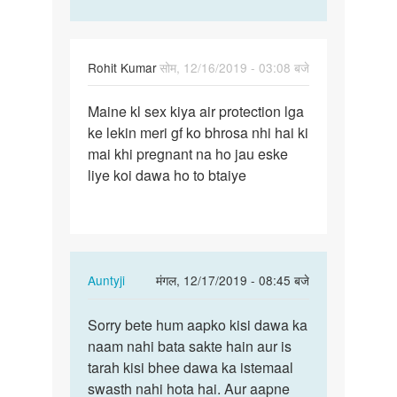
Rohit Kumar
सोम, 12/16/2019 - 03:08 बजे
पर्मालिंक
Maine kl sex kiya air protection lga
Maine
ke lekin meri gf ko bhrosa nhi hai ki
kl
mai khi pregnant na ho jau eske
sex
liye koi dawa ho to btaiye
kiya
air…
In
Auntyji
मंगल, 12/17/2019 - 08:45 बजे
reply
पर्मालिंक
to
Sorry bete hum aapko kisi dawa ka
Sorry
Maine
naam nahi bata sakte hain aur is
bete
kl
tarah kisi bhee dawa ka istemaal
hum
sex
swasth nahi hota hai. Aur aapne
aapko