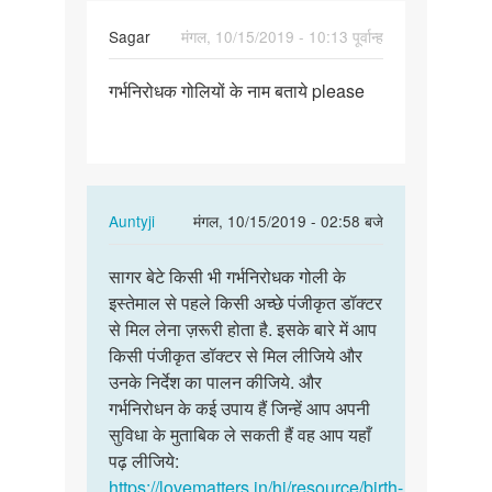
Sagar
मंगल, 10/15/2019 - 10:13 पूर्वान्ह
पर्मालिंक
गर्भनिरोधक गोलियों के नाम बताये please
गर्भनिरोधक
गोलियों
के
नाम…
In
Auntyji
मंगल, 10/15/2019 - 02:58 बजे
reply
पर्मालिंक
to
सागर बेटे किसी भी गर्भनिरोधक गोली के
सागर
गर्भनिरोधक
इस्तेमाल से पहले किसी अच्छे पंजीकृत डॉक्टर
बेटे
गोलियों
से मिल लेना ज़रूरी होता है. इसके बारे में आप
किसी
के
किसी पंजीकृत डॉक्टर से मिल लीजिये और
भी
नाम…
उनके निर्देश का पालन कीजिये. और
गर्भनिरोधक…
by
गर्भनिरोधन के कई उपाय हैं जिन्हें आप अपनी
Sagar
सुविधा के मुताबिक ले सकती हैं वह आप यहाँ
पढ़ लीजिये:
https://lovematters.in/hi/resource/birth-