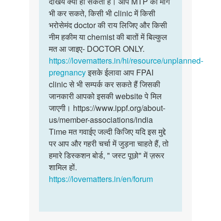
देखिये क्या हो सकता है। आप MTP की माँग
किसी…
10
भी कर सकते, किसी भी clinic में किसी
दिन…
भरोसेमंद doctor की राय लिजिए और किसी
by
नीम हकीम या chemist की बातों में बिल्कुल
Bharat
मत आ जाइए- DOCTOR ONLY.
Singh
https://lovematters.in/hi/resource/unplanned-
pregnancy
इसके ईलावा आप FPAI
clinic से भी सम्पर्क कर सकते हैं जिसकी
जानकारी आपको इसकी website पे मिल
जाएगी। https://www.ippf.org/about-
us/member-associations/india
Time मत गवाईए जल्दी किजिए यदि इस मुद्दे
पर आप और गहरी चर्चा में जुड़ना चाहते हैं, तो
हमारे डिस्कशन बोर्ड, " जस्ट पूछो" में ज़रूर
शामिल हों.
https://lovematters.in/en/forum