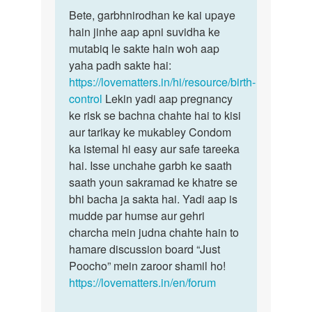
पर्मालिंक
to
Bete, garbhnirodhan ke kai upaye
Bete,
Garvnirodhak
hain jinhe aap apni suvidha ke
garbhnirodhan
goli
mutabiq le sakte hain woh aap
ke
ka
yaha padh sakte hai:
kai…
name…
https://lovematters.in/hi/resource/birth-
by
control
Lekin yadi aap pregnancy
Love
ke risk se bachna chahte hai to kisi
guru
aur tarikay ke mukabley Condom
ka istemal hi easy aur safe tareeka
hai. Isse unchahe garbh ke saath
saath youn sakramad ke khatre se
bhi bacha ja sakta hai. Yadi aap is
mudde par humse aur gehri
charcha mein judna chahte hain to
hamare discussion board “Just
Poocho” mein zaroor shamil ho!
https://lovematters.in/en/forum