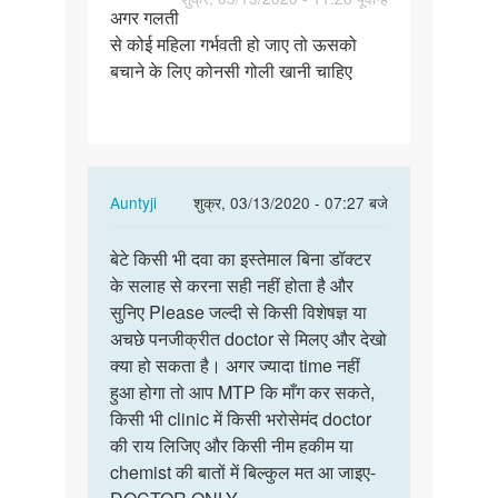
अगर गलती
अगर
से कोई महिला गर्भवती हो जाए तो ऊसको
गलती
बचाने के लिए कोनसी गोली खानी चाहिए
से
कोई
महिला…
In
Auntyji
शुक्र, 03/13/2020 - 07:27 बजे
reply
पर्मालिंक
to
बेटे किसी भी दवा का इस्तेमाल बिना डॉक्टर
बेटे
अगर
के सलाह से करना सही नहीं होता है और
किसी
गलती
सुनिए Please जल्दी से किसी विशेषज्ञ या
भी
से
अचछे पनजीक्रीत doctor से मिलए और देखो
दवा
कोई
क्या हो सकता है। अगर ज्यादा time नहीं
का
महिला…
हुआ होगा तो आप MTP कि माँग कर सकते,
इस्तेमाल…
by
किसी भी clinic में किसी भरोसेमंद doctor
Vishanaram
की राय लिजिए और किसी नीम हकीम या
chemist की बातों में बिल्कुल मत आ जाइए-