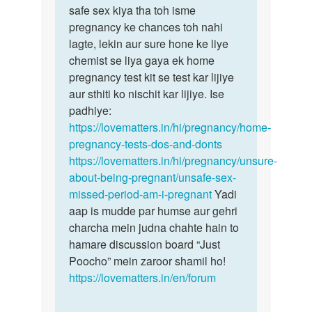
kiya
safe sex kiya tha toh isme
kisi…
air…
pregnancy ke chances toh nahi
by
lagte, lekin aur sure hone ke liye
Rohit
chemist se liya gaya ek home
Kumar
pregnancy test kit se test kar lijiye
aur sthiti ko nischit kar lijiye. Ise
padhiye:
https://lovematters.in/hi/pregnancy/home-
pregnancy-tests-dos-and-donts
https://lovematters.in/hi/pregnancy/unsure-
about-being-pregnant/unsafe-sex-
missed-period-am-i-pregnant
Yadi
aap is mudde par humse aur gehri
charcha mein judna chahte hain to
hamare discussion board “Just
Poocho” mein zaroor shamil ho!
https://lovematters.in/en/forum