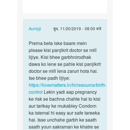
hote
hue
ham…
In
Auntyji
बुध, 11/20/2019 - 08:00 बजे
reply
पर्मालिंक
to
Prerna beta iske baare mein
Prerna
Kya
please kisi panjikrit doctor se mill
beta
baby
lijiye. Kisi bhee garbhnirodhak
iske
ke
dawa ko lene se pahle kisi panjikrit
baare
hote
doctor se mill lena zaruri hota hai.
mein…
hue
Ise bhee padh lijiye:
ham…
https://lovematters.in/hi/resource/birth-
by
control
Lekin yadi aap pregnancy
Prerna
ke risk se bachna chahte hai to kisi
aur tarikay ke mukabley Condom
ka istemal hi easy aur safe tareeka
hai. Isse unchahe garbh ke saath
saath youn sakraman ke khatre se