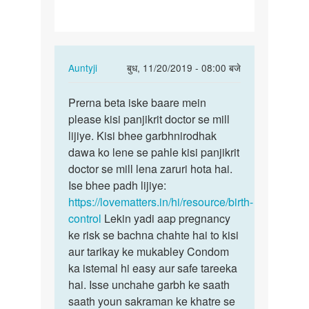
hote
hue
ham…
In
Auntyji
बुध, 11/20/2019 - 08:00 बजे
reply
पर्मालिंक
to
Prerna beta iske baare mein
Prerna
Kya
please kisi panjikrit doctor se mill
beta
baby
lijiye. Kisi bhee garbhnirodhak
iske
ke
dawa ko lene se pahle kisi panjikrit
baare
hote
doctor se mill lena zaruri hota hai.
mein…
hue
Ise bhee padh lijiye:
ham…
https://lovematters.in/hi/resource/birth-
by
control
Lekin yadi aap pregnancy
Prerna
ke risk se bachna chahte hai to kisi
aur tarikay ke mukabley Condom
ka istemal hi easy aur safe tareeka
hai. Isse unchahe garbh ke saath
saath youn sakraman ke khatre se