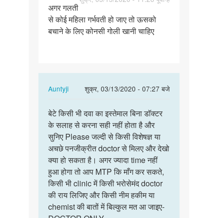
अगर गलती
अगर
से कोई महिला गर्भवती हो जाए तो ऊसको
गलती
बचाने के लिए कोनसी गोली खानी चाहिए
से
कोई
महिला…
In
Auntyji
शुक्र, 03/13/2020 - 07:27 बजे
reply
पर्मालिंक
to
बेटे किसी भी दवा का इस्तेमाल बिना डॉक्टर
बेटे
अगर
के सलाह से करना सही नहीं होता है और
किसी
गलती
सुनिए Please जल्दी से किसी विशेषज्ञ या
भी
से
अचछे पनजीक्रीत doctor से मिलए और देखो
दवा
कोई
क्या हो सकता है। अगर ज्यादा time नहीं
का
महिला…
हुआ होगा तो आप MTP कि माँग कर सकते,
इस्तेमाल…
by
किसी भी clinic में किसी भरोसेमंद doctor
Vishanaram
की राय लिजिए और किसी नीम हकीम या
chemist की बातों में बिल्कुल मत आ जाइए-