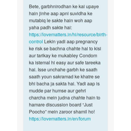
पर्मालिंक
to
Bete, garbhnirodhan ke kai upaye
Bete,
Garvnirodhak
hain jinhe aap apni suvidha ke
garbhnirodhan
goli
mutabiq le sakte hain woh aap
ke
ka
yaha padh sakte hai:
kai…
name…
https://lovematters.in/hi/resource/birth-
by
control
Lekin yadi aap pregnancy
Love
ke risk se bachna chahte hai to kisi
guru
aur tarikay ke mukabley Condom
ka istemal hi easy aur safe tareeka
hai. Isse unchahe garbh ke saath
saath youn sakramad ke khatre se
bhi bacha ja sakta hai. Yadi aap is
mudde par humse aur gehri
charcha mein judna chahte hain to
hamare discussion board “Just
Poocho” mein zaroor shamil ho!
https://lovematters.in/en/forum