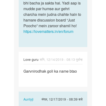
bhi bacha ja sakta hai. Yadi aap is
mudde par humse aur gehri
charcha mein judna chahte hain to
hamare discussion board “Just
Poocho” mein zaroor shamil ho!
https://lovematters.in/en/forum
Love guru
शनि, 12/14/2019 - 08:13 पूर्वान्ह
पर्मालिंक
Garvnirodhak goli ka name btao
Garvnirodhak
goli
ka
name…
In
Auntyji
मंगल, 12/17/2019 - 08:39 बजे
reply