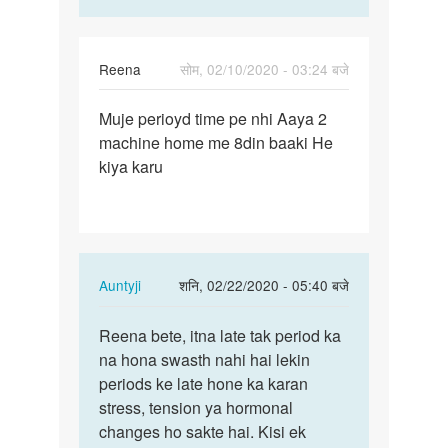
Reena
सोम, 02/10/2020 - 03:24 बजे
पर्मालिंक
Muje perioyd time pe nhi Aaya 2
Muje
machine home me 8din baaki He
perioyd
kiya karu
time
pe
nhi…
In
Auntyji
शनि, 02/22/2020 - 05:40 बजे
reply
पर्मालिंक
to
Reena bete, itna late tak period ka
Reena
Muje
na hona swasth nahi hai lekin
bete,
perioyd
periods ke late hone ka karan
itna
time
stress, tension ya hormonal
late
pe
changes ho sakte hai. Kisi ek
tak…