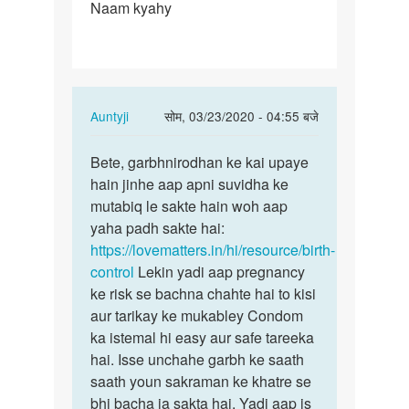
Naam kyahy
Goli
kese
le
aor…
In
Auntyji
सोम, 03/23/2020 - 04:55 बजे
reply
पर्मालिंक
to
Bete, garbhnirodhan ke kai upaye
Bete,
Garbnirodak
hain jinhe aap apni suvidha ke
garbhnirodhan
Goli
mutabiq le sakte hain woh aap
ke
kese
yaha padh sakte hai:
kai…
le
https://lovematters.in/hi/resource/birth-
aor…
control
Lekin yadi aap pregnancy
by
ke risk se bachna chahte hai to kisi
Asheesh
aur tarikay ke mukabley Condom
ka istemal hi easy aur safe tareeka
hai. Isse unchahe garbh ke saath
saath youn sakraman ke khatre se
bhi bacha ja sakta hai. Yadi aap is