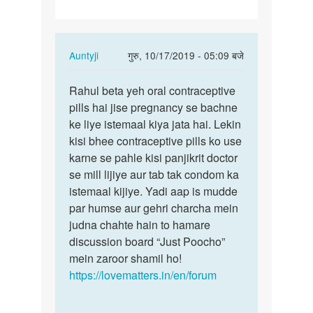
khane
ke
bad…
In
Auntyji
गुरु, 10/17/2019 - 05:09 बजे
reply
पर्मालिंक
to
Rahul beta yeh oral contraceptive
Rahul
Novelon
pills hai jise pregnancy se bachne
beta
3
ke liye istemaal kiya jata hai. Lekin
yeh
din
kisi bhee contraceptive pills ko use
oral…
khane
karne se pahle kisi panjikrit doctor
ke
se mill lijiye aur tab tak condom ka
bad…
istemaal kijiye. Yadi aap is mudde
by
par humse aur gehri charcha mein
Rahul
judna chahte hain to hamare
discussion board “Just Poocho”
mein zaroor shamil ho!
https://lovematters.in/en/forum