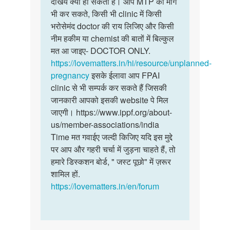
देखिये क्या हो सकता है। आप MTP की माँग
किसी…
10
भी कर सकते, किसी भी clinic में किसी
दिन…
भरोसेमंद doctor की राय लिजिए और किसी
by
नीम हकीम या chemist की बातों में बिल्कुल
Bharat
मत आ जाइए- DOCTOR ONLY.
Singh
https://lovematters.in/hi/resource/unplanned-
pregnancy
इसके ईलावा आप FPAI
clinic से भी सम्पर्क कर सकते हैं जिसकी
जानकारी आपको इसकी website पे मिल
जाएगी। https://www.ippf.org/about-
us/member-associations/india
Time मत गवाईए जल्दी किजिए यदि इस मुद्दे
पर आप और गहरी चर्चा में जुड़ना चाहते हैं, तो
हमारे डिस्कशन बोर्ड, " जस्ट पूछो" में ज़रूर
शामिल हों.
https://lovematters.in/en/forum