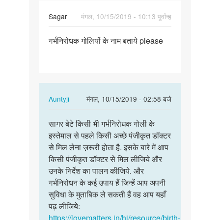
Sagar
मंगल, 10/15/2019 - 10:13 पूर्वान्ह
पर्मालिंक
गर्भनिरोधक गोलियों के नाम बताये please
गर्भनिरोधक
गोलियों
के
नाम…
In
Auntyji
मंगल, 10/15/2019 - 02:58 बजे
reply
पर्मालिंक
to
सागर बेटे किसी भी गर्भनिरोधक गोली के
सागर
गर्भनिरोधक
इस्तेमाल से पहले किसी अच्छे पंजीकृत डॉक्टर
बेटे
गोलियों
से मिल लेना ज़रूरी होता है. इसके बारे में आप
किसी
के
किसी पंजीकृत डॉक्टर से मिल लीजिये और
भी
नाम…
उनके निर्देश का पालन कीजिये. और
गर्भनिरोधक…
by
गर्भनिरोधन के कई उपाय हैं जिन्हें आप अपनी
Sagar
सुविधा के मुताबिक ले सकती हैं वह आप यहाँ
पढ़ लीजिये:
https://lovematters.in/hi/resource/birth-