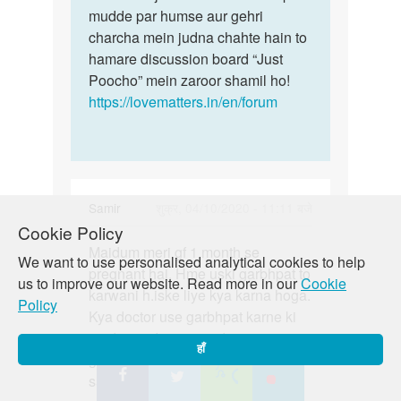
mudde par humse aur gehri
charcha mein judna chahte hain to
hamare discussion board “Just
Poocho” mein zaroor shamil ho!
https://lovematters.in/en/forum
Samir
शुक्र, 04/10/2020 - 11:11 बजे
Cookie Policy
पर्मालिंक
Maidum meri gf 1 month se
Maidum
We want to use personalised analytical cookies to help
pregnant hai. Hme uski garbhpat to
meri
us to improve our website. Read more in our
Cookie
karwani h.iske liye kya karna hoga.
gf
Policy
Kya doctor use garbhpat karne ki
1
medicine denge .medicine se
month
हाँ
garbhpat ho jata h. Puri details me
se…
samjhana. Please