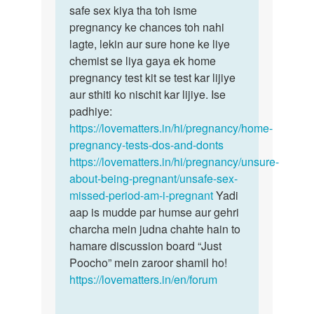
kiya
safe sex kiya tha toh isme
kisi…
air…
pregnancy ke chances toh nahi
by
lagte, lekin aur sure hone ke liye
Rohit
chemist se liya gaya ek home
Kumar
pregnancy test kit se test kar lijiye
aur sthiti ko nischit kar lijiye. Ise
padhiye:
https://lovematters.in/hi/pregnancy/home-
pregnancy-tests-dos-and-donts
https://lovematters.in/hi/pregnancy/unsure-
about-being-pregnant/unsafe-sex-
missed-period-am-i-pregnant
Yadi
aap is mudde par humse aur gehri
charcha mein judna chahte hain to
hamare discussion board “Just
Poocho” mein zaroor shamil ho!
https://lovematters.in/en/forum