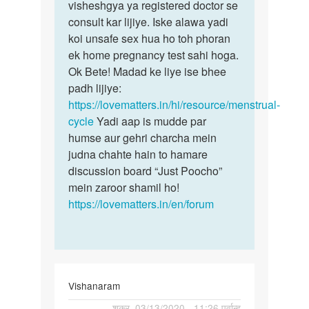
nhi…
visheshgya ya registered doctor se
by
consult kar lijiye. Iske alawa yadi
Reena
koi unsafe sex hua ho toh phoran
ek home pregnancy test sahi hoga.
Ok Bete! Madad ke liye ise bhee
padh lijiye:
https://lovematters.in/hi/resource/menstrual-
cycle
Yadi aap is mudde par
humse aur gehri charcha mein
judna chahte hain to hamare
discussion board “Just Poocho”
mein zaroor shamil ho!
https://lovematters.in/en/forum
Vishanaram
पर्मालिंक
शुक्र, 03/13/2020 - 11:26 पूर्वान्ह