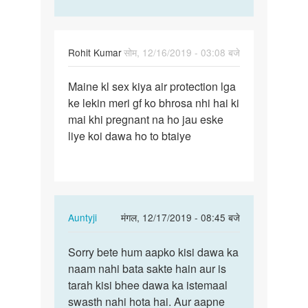
Rohit Kumar
सोम, 12/16/2019 - 03:08 बजे
पर्मालिंक
Maine kl sex kiya air protection lga
Maine
ke lekin meri gf ko bhrosa nhi hai ki
kl
mai khi pregnant na ho jau eske
sex
liye koi dawa ho to btaiye
kiya
air…
In
Auntyji
मंगल, 12/17/2019 - 08:45 बजे
reply
पर्मालिंक
to
Sorry bete hum aapko kisi dawa ka
Sorry
Maine
naam nahi bata sakte hain aur is
bete
kl
tarah kisi bhee dawa ka istemaal
hum
sex
swasth nahi hota hai. Aur aapne
aapko