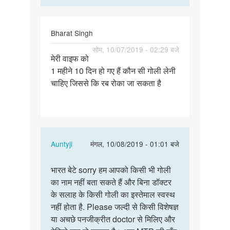
Bharat Singh
पर्मालिंक
सोम, 10/07/2019 - 02:29 बजे
मेरी वाइफ को
मेरी
1 महीने 10 दिन हो गए हैं कौन सी गोली लेनी
वाइफ
चाहिए जिससे कि रब रोका जा सकता है
को
1
महीने
10
दिन…
In
Auntyji
मंगल, 10/08/2019 - 01:01 बजे
reply
पर्मालिंक
to
भारत बेटे sorry हम आपको किसी भी गोली
भारत
मेरी
का नाम नहीं बता सकते हैं और बिना डॉक्टर
बेटे
वाइफ
के सलाह के किसी गोली का इस्तेमाल स्वस्थ
sorry
को
नहीं होता है. Please जल्दी से किसी विशेषज्ञ
हम
1
या अचछे पनजीक्रीत doctor से मिलिए और
आपको
महीने