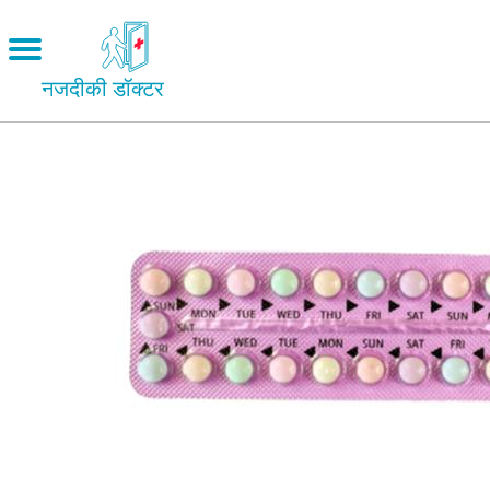
Skip
to
Open
main
menu
नजदीकी डॉक्टर
content
पग
Main
Menu
प्यार एवं रिश्ते
चिन्ह
हमारा शरीर
facebook
यौन विभिन्नता
सेक्स करना
twitter
गर्भ निरोध
mail
गर्भावस्था
शादी
सुरक्षित सेक्स