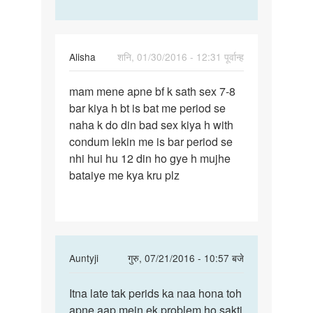
Alisha
शनि, 01/30/2016 - 12:31 पूर्वान्ह
पर्मालिंक
mam mene apne bf k sath sex 7-8
mam
bar kiya h bt is bat me period se
mene
naha k do din bad sex kiya h with
apne
condum lekin me is bar period se
bf
nhi hui hu 12 din ho gye h mujhe
k
bataiye me kya kru plz
sath
sex
7
In
Auntyji
गुरु, 07/21/2016 - 10:57 बजे
reply
पर्मालिंक
to
Itna late tak perids ka naa hona toh
Itna
mam
apne aap mein ek problem ho sakti
late