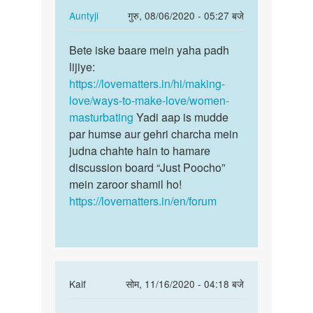
by
In
Auntyji
गुरु, 08/06/2020 - 05:27 बजे
munase
reply
पर्मालिंक
to
Bete iske baare mein yaha padh
Bete
Muth
lijiye:
iske
kaise
https://lovematters.in/hi/making-
baare
mare
love/ways-to-make-love/women-
mein
by
masturbating
Yadi aap is mudde
yaha…
Seema
par humse aur gehri charcha mein
judna chahte hain to hamare
discussion board “Just Poocho”
mein zaroor shamil ho!
https://lovematters.in/en/forum
In
Kaif
सोम, 11/16/2020 - 04:18 बजे
reply
पर्मालिंक