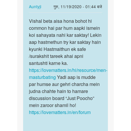
jeetu
he
In
Auntyji
गुरु, 11/19/2020 - 01:44 बजे
sharma
reply
पर्मालिंक
to
Vishal beta aisa hona bohot hi
Vishal
Muje
common hai par hum aapki ismein
beta
sex
koi sahayata nahi kar saktay! Lekin
aisa
ker
aap hastmethun try kar saktay hain
hona
na
kyunki Hastmaithun ek safe
bohot…
he
/surakshit tareek ahai apni
by
santushti karne ka.
Vishal
https://lovematters.in/hi/resource/men-
masturbating
Yadi aap is mudde
par humse aur gehri charcha mein
judna chahte hain to hamare
discussion board “Just Poocho”
mein zaroor shamil ho!
https://lovematters.in/en/forum