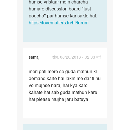
humse vristaar mein charcha
humare discussion board "just
poocho" par humse kar sakte hai.
https://lovematters.in/hi/forum
samaj
सोम, 06/20/2016 - 02:33 बजे
पर्मालिंक
meri pati mere se guda mathun ki
meri
demand karte hai lakin me dar ti hu
pati
vo mujhse naraj hai kya karo
mere
kahate hai sab guda mathun kare
se
hai please mujhe jaru bateya
guda
mathun