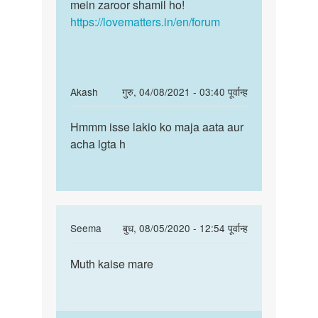
mein zaroor shamil ho!
https://lovematters.in/en/forum
In
Akash
गुरु, 04/08/2021 - 03:40 पूर्वान्ह
reply
पर्मालिंक
to
Hmmm isse lakio ko maja aata aur
Hmmm
Kya
acha lgta h
isse
ling
lakio
ko
ko
mouth
maja
me
aata…
lena…
In
Seema
बुध, 08/05/2020 - 12:54 पूर्वान्ह
by
reply
पर्मालिंक
Seema
to
Muth kaise mare
Muth
Girls
kaise
hastmathon
mare
karnaka