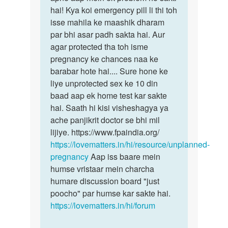
mene
hai! Kya koi emergency pill li thi toh
tak
apne
isse mahila ke maashik dharam
perids
bf
par bhi asar padh sakta hai. Aur
ka
k
agar protected tha toh isme
naa
sath
pregnancy ke chances naa ke
sex
barabar hote hai.... Sure hone ke
7
liye unprotected sex ke 10 din
by
baad aap ek home test kar sakte
Alisha
hai. Saath hi kisi visheshagya ya
ache panjikrit doctor se bhi mil
lijiye. https://www.fpaindia.org/
https://lovematters.in/hi/resource/unplanned-
pregnancy
Aap iss baare mein
humse vristaar mein charcha
humare discussion board "just
poocho" par humse kar sakte hai.
https://lovematters.in/hi/forum