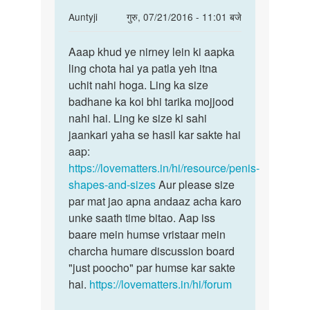
In
Auntyji
गुरु, 07/21/2016 - 11:01 बजे
reply
पर्मालिंक
to
Aaap khud ye nirney lein ki aapka
Aaap
Mera
ling chota hai ya patla yeh itna
khud
sirf
uchit nahi hoga. Ling ka size
ye
5inch
badhane ka koi bhi tarika mojjood
nirney
ka
nahi hai. Ling ke size ki sahi
lein
ha
jaankari yaha se hasil kar sakte hai
ki
mujhe
aap:
by
https://lovematters.in/hi/resource/penis-
girm
shapes-and-sizes
Aur please size
par mat jao apna andaaz acha karo
unke saath time bitao. Aap iss
baare mein humse vristaar mein
charcha humare discussion board
"just poocho" par humse kar sakte
hai.
https://lovematters.in/hi/forum