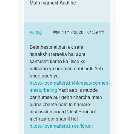
to
Muth marneki Aadt he
Muth
Girls
marneki
hastmathon
Aadt
karnaka
he
by
In
Auntyji
मंगल, 11/17/2020 - 01:59 बजे
munase
reply
पर्मालिंक
to
Beta hastmaithun ek safe
Beta
Muth
/surakshit tareeka hai apni
hastmaithun
marneki
santushti karne ka. Isse koi
ek
Aadt
nuksaan ya beemari nahi hoti. Yeh
safe
he
bhee padhiye:
…
by
https://lovematters.in/hi/resource/men-
Kaif
masturbating
Yadi aap is mudde
par humse aur gehri charcha mein
judna chahte hain to hamare
discussion board “Just Poocho”
mein zaroor shamil ho!
https://lovematters.in/en/forum