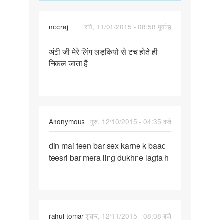
neeraj
रवि, 11/01/2015 - 08:58 पूर्वान्ह
पर्मालिंक
अंटी जी मेरे लिंग लड़कियो से टच होते ही
अंटी
निकल जाता है
जी
मेरे
लिंग
लड़कियो
से
Anonymous
गुरु, 12/10/2015 - 04:35 बजे
पर्मालिंक
din mai teen bar sex karne k baad
din
teesri bar mera ling dukhne lagta h
mai
teen
bar
sex
karne
rahul tomar
शुक्र, 12/11/2015 - 08:08 बजे
k