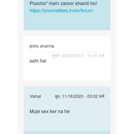
Poocho” mein zaroor shamil ho!
https://lovematters.in/en/forum
jeetu sharma
पर्मालिंक
शुक्र, 03/20/2015 - 11:41 बजे
sahi hai
sahi
hai
In
Vishal
बुध, 11/18/2020 - 03:02 बजे
reply
पर्मालिंक
to
Muje sex ker na he
Muje
sahi
sex
hai
ker
by
na