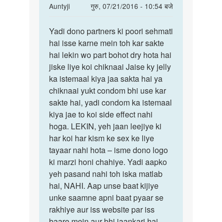
In
Auntyji
गुरु, 07/21/2016 - 10:54 बजे
reply
पर्मालिंक
to
Yadi dono partners ki poori sehmati
Yadi
meri
hai isse karne mein toh kar sakte
dono
pati
hai lekin wo part bohot dry hota hai
partners
mere
jiske liye koi chiknaai Jaise ky jelly
ki
se
ka istemaal kiya jaa sakta hai ya
poori
guda
chiknaai yukt condom bhi use kar
mathun
sakte hai, yadi condom ka istemaal
by
kiya jae to koi side effect nahi
samaj
hoga. LEKIN, yeh jaan leejiye ki
har koi har kism ke sex ke liye
tayaar nahi hota – isme dono logo
ki marzi honi chahiye. Yadi aapko
yeh pasand nahi toh iska matlab
hai, NAHI. Aap unse baat kijiye
unke saamne apni baat pyaar se
rakhiye aur iss website par iss
baare mein aur bhi jaankari hai