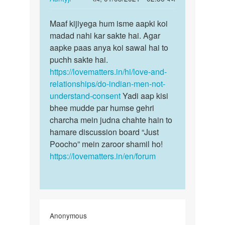
munase
reply
पर्मालिंक
to
Maaf kijiyega hum isme aapki koi
Maaf
Hlo
madad nahi kar sakte hai. Agar
kijiyega
sex
aapke paas anya koi sawal hai to
hum
karna
puchh sakte hai.
isme
chahta
https://lovematters.in/hi/love-and-
aapki…
hun
relationships/do-indian-men-not-
by
understand-consent
Yadi aap kisi
Neeraj
bhee mudde par humse gehri
charcha mein judna chahte hain to
hamare discussion board “Just
Poocho” mein zaroor shamil ho!
https://lovematters.in/en/forum
Anonymous