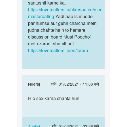
Pradeep
santushti karne ka.
Kumar
https://lovematters.in/hi/resource/men-
masturbating
Yadi aap is mudde
par humse aur gehri charcha mein
judna chahte hain to hamare
discussion board “Just Poocho”
mein zaroor shamil ho!
https://lovematters.in/en/forum
In
Neeraj
शनि, 01/02/2021 - 11:06 बजे
reply
पर्मालिंक
to
Hlo sex karna chahta hun
Hlo
Girls
sex
hastmathon
karna
karnaka
chahta
by
hun
In
Auntyji
रवि, 01/03/2021 - 02:36 बजे