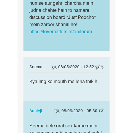
Mein…
humse aur gehri charcha mein
Yeh…
by
judna chahte hain to hamare
Akhlesh
discussion board “Just Poocho”
mein zaroor shamil ho!
https://lovematters.in/en/forum
In
Seema
बुध, 08/05/2020 - 12:52 पूर्वान्ह
reply
पर्मालिंक
to
Kya ling ko mouth me lena thik h
Kya
Girls
ling
hastmathon
ko
karnaka
mouth
by
me
In
Auntyji
गुरु, 08/06/2020 - 05:30 बजे
munase
lena…
reply
पर्मालिंक
to
Seema bete oral sex karne mein
Seema
Kya
koi samsya nahi maslan saaf-safai
bete