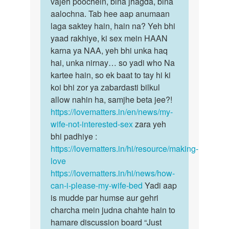
vajeh poochein, bina jhagda, bina
hai?…
kru.
aalochna. Tab hee aap anumaan
by
laga saktey hain, hain na? Yeh bhi
Suresh
yaad rakhiye, ki sex mein HAAN
singh
karna ya NAA, yeh bhi unka haq
hai, unka nirnay… so yadi who Na
kartee hain, so ek baat to tay hi ki
koi bhi zor ya zabardasti bilkul
allow nahin ha, samjhe beta jee?!
https://lovematters.in/en/news/my-
wife-not-interested-sex
zara yeh
bhi padhiye :
https://lovematters.in/hi/resource/making-
love
https://lovematters.in/hi/news/how-
can-i-please-my-wife-bed
Yadi aap
is mudde par humse aur gehri
charcha mein judna chahte hain to
hamare discussion board “Just