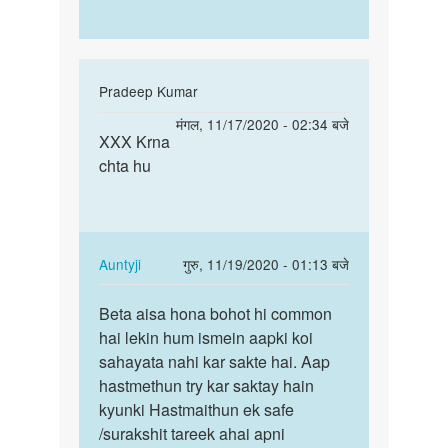
In
Pradeep Kumar
reply
पर्मालिंक
मंगल, 11/17/2020 - 02:34 बजे
to
XXX Krna
XXX
Girls
chta hu
Krna
hastmathon
chta
karnaka
hu
by
munase
In
Auntyji
गुरु, 11/19/2020 - 01:13 बजे
reply
पर्मालिंक
to
Beta aisa hona bohot hi common
Beta
XXX
hai lekin hum ismein aapki koi
aisa
Krna
sahayata nahi kar sakte hai. Aap
hona
chta
hastmethun try kar saktay hain
bohot
hu
kyunki Hastmaithun ek safe
hi…
by
/surakshit tareek ahai apni