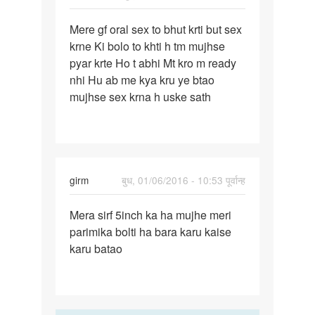
पर्मालिंक
Mere gf oral sex to bhut krti but sex
Mere
krne Ki bolo to khti h tm mujhse
gf
pyar krte Ho t abhi Mt kro m ready
oral
nhi Hu ab me kya kru ye btao
sex
mujhse sex krna h uske sath
to
bhut
krti
girm
बुध, 01/06/2016 - 10:53 पूर्वान्ह
पर्मालिंक
Mera sirf 5inch ka ha mujhe meri
Mera
parimika bolti ha bara karu kaise
sirf
karu batao
5inch
ka
ha
mujhe