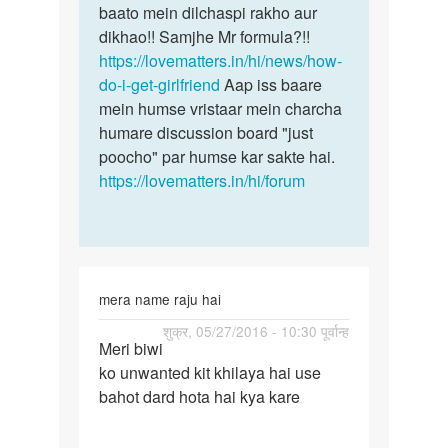
sonu
baato mein dilchaspi rakho aur
patelll
dikhao!! Samjhe Mr formula?!!
https://lovematters.in/hi/news/how-
do-i-get-girlfriend
Aap iss baare
mein humse vristaar mein charcha
humare discussion board "just
poocho" par humse kar sakte hai.
https://lovematters.in/hi/forum
mera name raju hai
पर्मालिंक
शुक्र, 05/27/2016 - 10:30 पूर्वान्ह
Meri biwi
Meri
ko unwanted kit khilaya hai use
biwi
bahot dard hota hai kya kare
ko
unwanted
kit