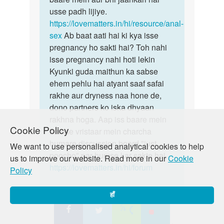
usse padh lijiye.
https://lovematters.in/hi/resource/anal-
sex
Ab baat aati hai ki kya isse
pregnancy ho sakti hai? Toh nahi
isse pregnancy nahi hoti lekin
Kyunki guda maithun ka sabse
ehem pehlu hai atyant saaf safai
rakhe aur dryness naa hone de,
dono partners ko iska dhyaan
rakhna hoga. Aap iss baare mein
Cookie Policy
humse vristaar mein charcha
humare discussion board "just
We want to use personalised analytical cookies to help
poocho" par humse kar sakte hai.
us to improve our website. Read more in our
Cookie
https://lovematters.in/hi/forum
Policy
हाँ