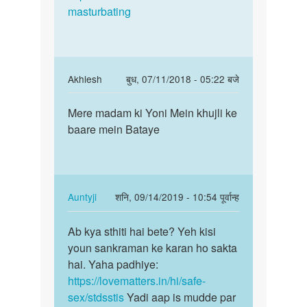
hastmathon
masturbating
main
karnaka
yaha
by
padhe:
munase
In
Akhlesh
बुध, 07/11/2018 - 05:22 बजे
reply
पर्मालिंक
to
Mere madam ki Yoni Mein khujli ke
Mere
Iss
baare mein Bataye
madam
baare
ki
main
Yoni
yaha
Mein…
padhe:
In
Auntyji
शनि, 09/14/2019 - 10:54 पूर्वान्ह
by
reply
पर्मालिंक
Auntyji
to
Ab kya sthiti hai bete? Yeh kisi
Ab
Mere
youn sankraman ke karan ho sakta
kya
madam
hai. Yaha padhiye:
sthiti
ki
https://lovematters.in/hi/safe-
hai
Yoni
sex/stdsstis
Yadi aap is mudde par
bete?