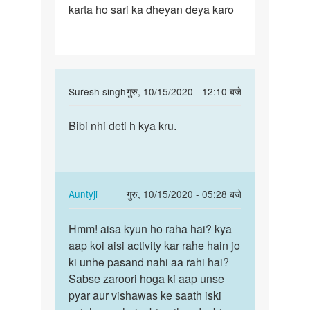
karta ho sari ka dheyan deya karo
sex
karna
ki
In
Suresh singh
गुरु, 10/15/2020 - 12:10 बजे
reply
पर्मालिंक
to
Bibi nhi deti h kya kru.
Bibi
mujha
nhi
har
deti
time
h
sex
kya
In
Auntyji
गुरु, 10/15/2020 - 05:28 बजे
karna
kru.
reply
पर्मालिंक
ki
to
Hmm! aisa kyun ho raha hai? kya
Hmm!
by
Bibi
aap koi aisi activity kar rahe hain jo
aisa
parmod
nhi
ki unhe pasand nahi aa rahi hai?
kyun
deti
Sabse zaroori hoga ki aap unse
ho
h
pyar aur vishawas ke saath iski
raha
kya