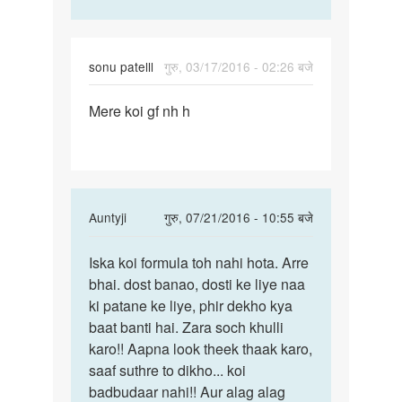
sonu patelll
गुरु, 03/17/2016 - 02:26 बजे
पर्मालिंक
Mere koi gf nh h
Mere
koi
gf
nh
h
In
Auntyji
गुरु, 07/21/2016 - 10:55 बजे
reply
पर्मालिंक
to
Iska koi formula toh nahi hota. Arre
Iska
Mere
bhai. dost banao, dosti ke liye naa
koi
koi
ki patane ke liye, phir dekho kya
formula
gf
baat banti hai. Zara soch khulli
toh
nh
karo!! Aapna look theek thaak karo,
nahi
h
saaf suthre to dikho... koi
by
badbudaar nahi!! Aur alag alag