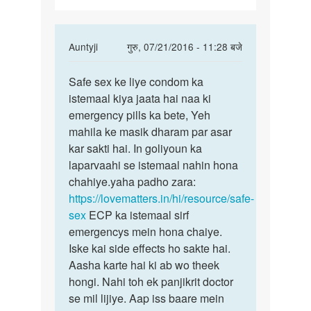
In
Auntyji
गुरु, 07/21/2016 - 11:28 बजे
reply
पर्मालिंक
to
Safe sex ke liye condom ka
Safe
Meri
istemaal kiya jaata hai naa ki
sex
biwi
emergency pills ka bete, Yeh
ke
ko
mahila ke masik dharam par asar
liye
unwanted
kar sakti hai. In goliyoun ka
condom
kit
laparvaahi se istemaal nahin hona
ka
by
chahiye.yaha padho zara:
mera
https://lovematters.in/hi/resource/safe-
name
sex
ECP ka istemaal sirf
raju
emergencys mein hona chaiye.
hai
Iske kai side effects ho sakte hai.
Aasha karte hai ki ab wo theek
hongi. Nahi toh ek panjikrit doctor
se mil lijiye. Aap iss baare mein