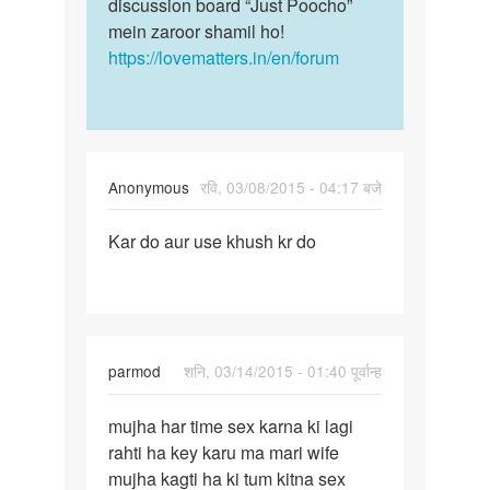
discussion board “Just Poocho”
mein zaroor shamil ho!
https://lovematters.in/en/forum
Anonymous
रवि, 03/08/2015 - 04:17 बजे
पर्मालिंक
Kar do aur use khush kr do
Kar
do
aur
use
khush
parmod
शनि, 03/14/2015 - 01:40 पूर्वान्ह
kr
do
पर्मालिंक
mujha har time sex karna ki lagi
mujha
rahti ha key karu ma mari wife
har
mujha kagti ha ki tum kitna sex
time