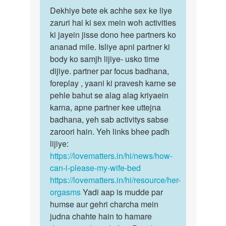
पर्मालिंक
to
Dekhiye bete ek achhe sex ke liye
Dekhiye
Biwi
zaruri hai ki sex mein woh activities
bete
ko
ki jayein jisse dono hee partners ko
ek
sex
ananad mile. Isliye apni partner ki
achhe
karna
body ko samjh lijiye- usko time
sex
nahi
dijiye. partner par focus badhana,
ke…
ata…
foreplay , yaani ki pravesh karne se
by
pehle bahut se alag alag kriyaein
Satyaranjan
karna, apne partner kee uttejna
Bhakat
badhana, yeh sab activitys sabse
zaroori hain. Yeh links bhee padh
lijiye:
https://lovematters.in/hi/news/how-
can-i-please-my-wife-bed
https://lovematters.in/hi/resource/her-
orgasms
Yadi aap is mudde par
humse aur gehri charcha mein
judna chahte hain to hamare