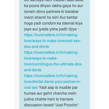
ling
ka poora dhyan rakha gaya ho aur
oral
ko
ismein dono partners ki barabar
sex
mouth
marzi shamil ho toh! Aur behtar
karne…
me
hoga yadi condom ka istemal kiya
lena…
jaye aur jyada yaha padh lijiye :
by
https://lovematters.in/hi/making-
Seema
love/ways-to-make-love/oral-sex-
dos-and-donts
https://lovematters.in/hi/making-
love/ways-to-make-
love/cunnilingus-the-ultimate-dos-
and-donts
https://lovematters.in/hi/making-
love/dental-dams-your-partner-in-
oral-sex
Yadi aap is mudde par
humse aur gehri charcha mein
judna chahte hain to hamare
discussion board “Just Poocho”