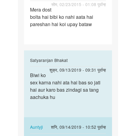
पर्मालिंक
सोम, 02/23/2015 - 01:08 पूर्वान्ह
Mera dost
Mera
bolta hai bibi ko nahi aata hai
dost
pareshan hai koi upay bataw
bolta
hai
bibi
ko
In
Satyaranjan Bhakat
reply
पर्मालिंक
शुक्र, 09/13/2019 - 09:31 पूर्वान्ह
to
Biwi ko
Biwi
Mera
sex karna nahi ata hai bas so jati
ko
dost
hai aur karo bas zindagi sa tang
sex
bolta
aachuka hu
karna
hai
nahi
bibi
ata…
ko
by
In
Auntyji
शनि, 09/14/2019 - 10:52 पूर्वान्ह
Anonymous
reply