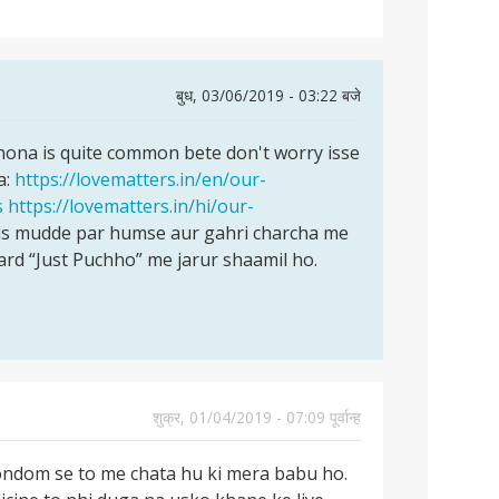
बुध, 03/06/2019 - 03:22 बजे
hona is quite common bete don't worry isse
a:
https://lovematters.in/en/our-
s
https://lovematters.in/hi/our-
is mudde par humse aur gahri charcha me
rd “Just Puchho” me jarur shaamil ho.
शुक्र, 01/04/2019 - 07:09 पूर्वान्ह
condom se to me chata hu ki mera babu ho.