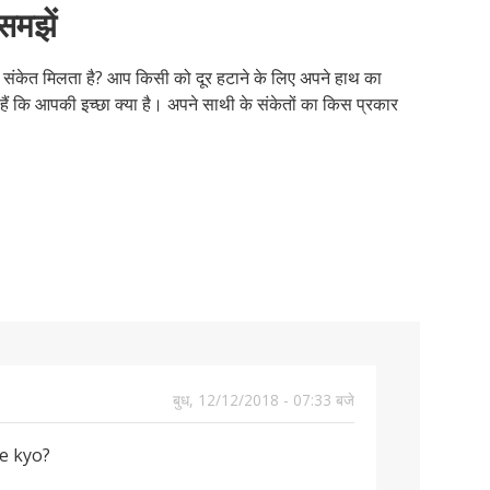
 समझें
कैसे
लिए
संबं
इंटर
प्यार
कहि
सेक्
है?
करत
सुझ
में
के
कैसे
अग
जीव
हैं?
पूछे
बारे
करन
सेक्
की
ा संकेत मिलता है? आप किसी को दूर हटाने के लिए अपने हाथ का
जाने
में
चाह
नहीं
ओर
ं कि आपकी इच्छा क्या है। अपने साथी के संकेतों का किस प्रकार
वाले
आम
करन
कैसे
आम
पूछे
चाह
कद
सव
गए
बढ़ाए
सव
बुध, 12/12/2018 - 07:33 बजे
se kyo?