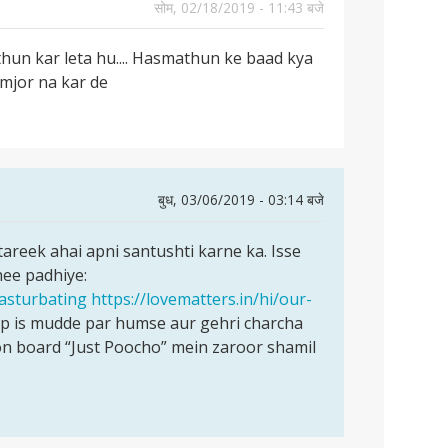
सोम, 02/18/2019 - 11:43 बजे
thun kar leta hu.... Hasmathun ke baad kya
amjor na kar de
बुध, 03/06/2019 - 03:14 बजे
tareek ahai apni santushti karne ka. Isse
hee padhiye:
masturbating
https://lovematters.in/hi/our-
p is mudde par humse aur gehri charcha
on board “Just Poocho” mein zaroor shamil