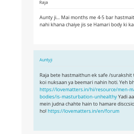
Raja
पर्मालिंक
Aunty ji.... Mai months me 4-5 bar hastmai
Aunty
nahi khana chaiye jis se Hamari body ki k
ji....
Mai
months
me
4…
In
Auntyji
reply
पर्मालिंक
to
Raja bete hastmaithun ek safe /surakshit 
Raja
Aunty
koi nuksaan ya beemari nahin hoti. Yeh b
bete
ji....
https://lovematters.in/hi/resource/men-
hastmaithun
Mai
bodies/is-masturbation-unhealthy
Yadi aa
ek…
months
mein judna chahte hain to hamare disccsi
me
ho!
https://lovematters.in/en/forum
4…
by
Raja