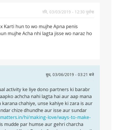
रवि, 03/03/2019 - 12:30 पूर्वान्ह
x Karti hun to wo mujhe Apna penis
hun mujhe Acha nhi lagta jisse wo naraz ho
बुध, 03/06/2019 - 03:21 बजे
ual activity ke liye dono partners ki barabr
i aapko achcha nahi lagta hai aur aap mana
 karana chahiye, unse kahiye ki zara is aur
undar chize dhundhe aur isse aur sundar
vematters.in/hi/making-love/ways-to-make-
is mudde par humse aur gehri charcha