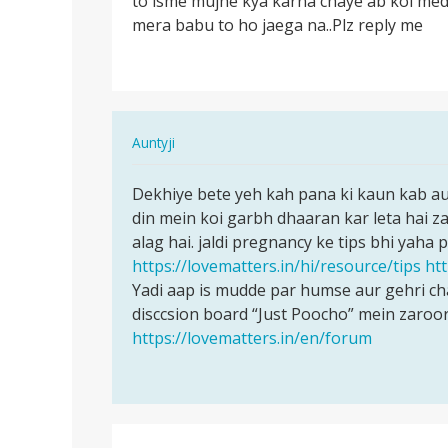
to isme mujhe kya karna chaye ab koi medi
life
mera babu to ho jaega na..Plz reply me
me
phali
bar
sex…
In
Auntyji
reply
पर्मालिंक
to
Dekhiye bete yeh kah pana ki kaun kab aur
Dekhiye
Me
din mein koi garbh dhaaran kar leta hai za
bete
life
alag hai. jaldi pregnancy ke tips bhi yaha pa
yeh
me
https://lovematters.in/hi/resource/tips
ht
kah
phali
Yadi aap is mudde par humse aur gehri c
pana
bar
disccsion board “Just Poocho” mein zaroor
ki…
sex…
https://lovematters.in/en/forum
by
Raja