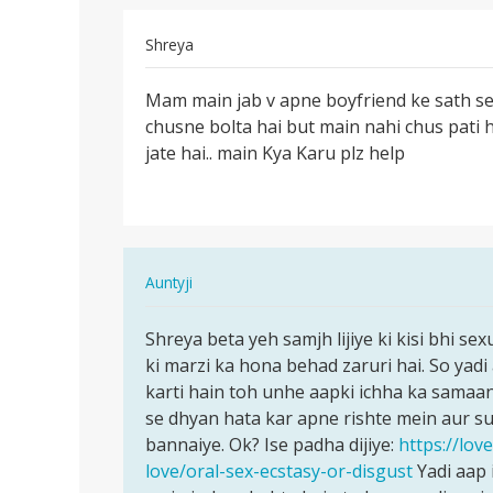
Shreya
पर्मालिंक
Mam main jab v apne boyfriend ke sath se
Mam
chusne bolta hai but main nahi chus pati 
main
jate hai.. main Kya Karu plz help
jab
v
apne…
In
Auntyji
reply
पर्मालिंक
to
Shreya beta yeh samjh lijiye ki kisi bhi sex
Shreya
Mam
ki marzi ka hona behad zaruri hai. So yad
beta
main
karti hain toh unhe aapki ichha ka samaan
yeh
jab
se dhyan hata kar apne rishte mein aur s
samjh
v
bannaiye. Ok? Ise padha dijiye:
https://lo
lijiye…
apne…
love/oral-sex-ecstasy-or-disgust
Yadi aap 
by