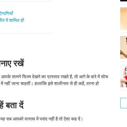
प्पणियाँ
त में शामिल हों
नाए रखें
 आपके सामने फिल्म देखने का प्रस्ताव रखते है, तो आगे के बारे में सोच
ें नहीं जाना चाहतीं। हालांकि इसे शालीनता से ही कहें, वरना हो
ं बता दें
दि यह सब आपको वास्तव में पसंद नहीं है तो ऐसा कह दें।
लड़
गुदा
लड़
संभ
ऑन
सेक्
और
अपन
एक
फोरप
हस्त
मैथु
के
के
सेक्
एवं
से
बात
बेह
क्या