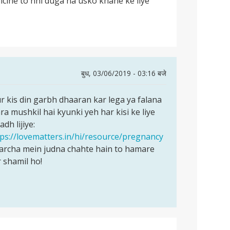
cine to nhi duga na usko khane ke liye
बुध, 03/06/2019 - 03:16 बजे
 kis din garbh dhaaran kar lega ya falana
ra mushkil hai kyunki yeh har kisi ke liye
dh lijiye:
tps://lovematters.in/hi/resource/pregnancy
harcha mein judna chahte hain to hamare
 shamil ho!