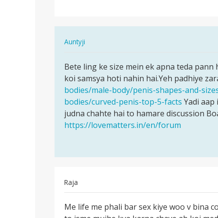
hai
toh
tehda
In
Auntyji
ho…
reply
पर्मालिंक
to
Bete ling ke size mein ek apna teda pann 
Bete
mere
koi samsya hoti nahin hai.Yeh padhiye zar
ling
uthata
bodies/male-body/penis-shapes-and-size
ke
hai
bodies/curved-penis-top-5-facts
Yadi aap 
size
toh
judna chahte hai to hamare discussion Boa
mein
tehda
https://lovematters.in/en/forum
ek…
ho…
by
pinu
Raja
पर्मालिंक
Me life me phali bar sex kiye woo v bina 
Me