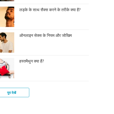
लड़के के साथ सैक्स करने के तरीके क्या है?
ऑनलाइन सेक्स के नियम और जोखिम
हस्तमैथुन क्या है?
पूरा देखें
के
कों
ोग
लाइन
स
त
ी
्ले
मैथुन
न
स
तर