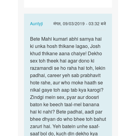
In
Auntyji
मंगल, 09/03/2019 - 03:32 बजे
reply
पर्मालिंक
to
Bete Mahi kumari abhi samya hai
Bete
mera
ki unka hosh thikane lagao, Josh
Mahi
bf
khud thikane aana chaiye! Dekho
kumari
kuchh
sex toh theek hai agar dono ki
abhi
salo
razamandi se ho raha hai toh, lekin
samya…
se
padhai, career yeh sab prabhavit
mere…
hote rahe, aur who moke haath se
by
nikal gaye toh aap tab kya karogi?
mahi
Zindgi mein sex, pyar aur doosri
kumari
baton ke beech taal-mel banana
hai ki nahi? Bete padhai, aadi par
bhee dhyan do who bhee toh bahut
zaruri hai. Yeh batein unhe saaf-
saaf bol do, kuch din dekho kya