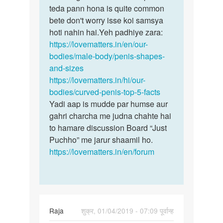
mere
teda pann hona is quite common
ling
uthata
bete don't worry isse koi samsya
ke
hai
hoti nahin hai.Yeh padhiye zara:
size
toh
https://lovematters.in/en/our-
mein
tehda
bodies/male-body/penis-shapes-
ek…
ho…
and-sizes
by
https://lovematters.in/hi/our-
pinu
bodies/curved-penis-top-5-facts
Yadi aap is mudde par humse aur
gahri charcha me judna chahte hai
to hamare discussion Board “Just
Puchho” me jarur shaamil ho.
https://lovematters.in/en/forum
Raja
शुक्र, 01/04/2019 - 07:09 पूर्वान्ह