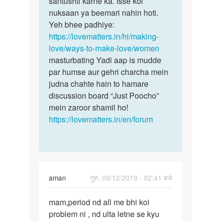
santushti karne ka. Isse koi
koi
ulta…
nuksaan ya beemari nahin hoti.
…
by
Yeh bhee padhiye:
aman
https://lovematters.in/hi/making-
love/ways-to-make-love/women
masturbating Yadi aap is mudde
par humse aur gehri charcha mein
judna chahte hain to hamare
discussion board “Just Poocho”
mein zaroor shamil ho!
https://lovematters.in/en/forum
aman
गुरु, 09/12/2019 - 02:41 बजे
पर्मालिंक
mam,period nd all me bhi koi
mam,period
problem ni , nd ulta letne se kyu
nd