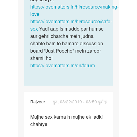
https://lovematters.in/hi/resource/making-
love
https://lovematters.in/hi/resource/safe-
sex
Yadi aap is mudde par humse
aur gehri charcha mein judna
chahte hain to hamare discussion
board “Just Poocho” mein zaroor
shamil ho!
https://lovematters.in/en/forum
Rajveer
गुरु, 08/22/2019 - 08:50 पूर्वान्ह
पर्मालिंक
Mujhe sex karna h mujhe ek ladki
Mujhe
chahiye
sex
karna