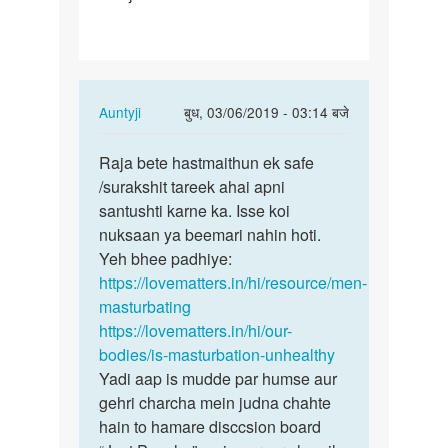
4…
In
Auntyji
बुध, 03/06/2019 - 03:14 बजे
reply
पर्मालिंक
to
Raja bete hastmaithun ek safe
Raja
Aunty
/surakshit tareek ahai apni
bete
ji....
santushti karne ka. Isse koi
hastmaithun
Mai
nuksaan ya beemari nahin hoti.
ek…
months
Yeh bhee padhiye:
me
https://lovematters.in/hi/resource/men-
4…
masturbating
by
https://lovematters.in/hi/our-
Raja
bodies/is-masturbation-unhealthy
Yadi aap is mudde par humse aur
gehri charcha mein judna chahte
hain to hamare disccsion board