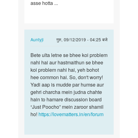
asse hotta ...
all
me
bhi
koi…
In
Auntyji
गुरु, 09/12/2019 - 04:25 बजे
reply
पर्मालिंक
to
Bete ulta letne se bhee koi problem
Bete
mam,period
nahi hai aur hastmaithun se bhee
ulta
nd
koi problem nahi hai, yeh bohot
letne
all
hee common hai. So, don't worry!
se
me
Yadi aap is mudde par humse aur
bhee
bhi
gehri charcha mein judna chahte
koi…
koi…
hain to hamare discussion board
by
“Just Poocho” mein zaroor shamil
aman
ho!
https://lovematters.in/en/forum