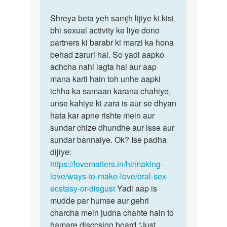
reply
पर्मालिंक
to
Shreya beta yeh samjh lijiye ki kisi
Shreya
Mam
bhi sexual activity ke liye dono
beta
main
partners ki barabr ki marzi ka hona
yeh
jab
behad zaruri hai. So yadi aapko
samjh
v
achcha nahi lagta hai aur aap
lijiye…
apne…
mana karti hain toh unhe aapki
by
ichha ka samaan karana chahiye,
Shreya
unse kahiye ki zara is aur se dhyan
hata kar apne rishte mein aur
sundar chize dhundhe aur isse aur
sundar bannaiye. Ok? Ise padha
dijiye:
https://lovematters.in/hi/making-
love/ways-to-make-love/oral-sex-
ecstasy-or-disgust
Yadi aap is
mudde par humse aur gehri
charcha mein judna chahte hain to
hamare disccsion board “Just