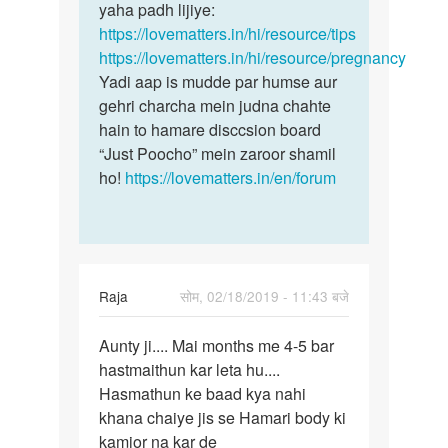
sex…
yaha padh lijiye:
by
https://lovematters.in/hi/resource/tips
Raja
https://lovematters.in/hi/resource/pregnancy
Yadi aap is mudde par humse aur
gehri charcha mein judna chahte
hain to hamare disccsion board
“Just Poocho” mein zaroor shamil
ho!
https://lovematters.in/en/forum
Raja
सोम, 02/18/2019 - 11:43 बजे
पर्मालिंक
Aunty ji.... Mai months me 4-5 bar
Aunty
hastmaithun kar leta hu....
ji....
Hasmathun ke baad kya nahi
Mai
khana chaiye jis se Hamari body ki
months
kamjor na kar de
me