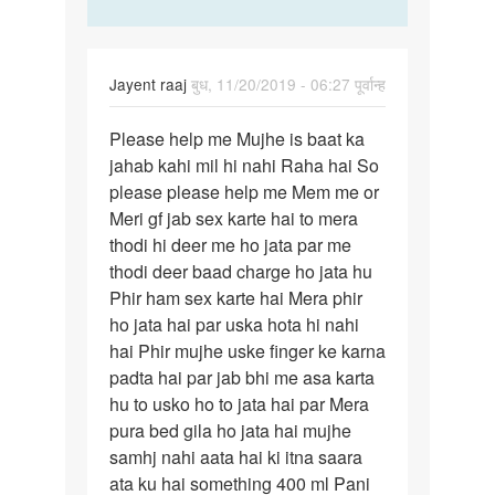
Jayent raaj
बुध, 11/20/2019 - 06:27 पूर्वान्ह
पर्मालिंक
Please help me Mujhe is baat ka
Please
jahab kahi mil hi nahi Raha hai So
help
please please help me Mem me or
me
Meri gf jab sex karte hai to mera
Mujhe
thodi hi deer me ho jata par me
is
thodi deer baad charge ho jata hu
baat…
Phir ham sex karte hai Mera phir
ho jata hai par uska hota hi nahi
hai Phir mujhe uske finger ke karna
padta hai par jab bhi me asa karta
hu to usko ho to jata hai par Mera
pura bed gila ho jata hai mujhe
samhj nahi aata hai ki itna saara
ata ku hai something 400 ml Pani