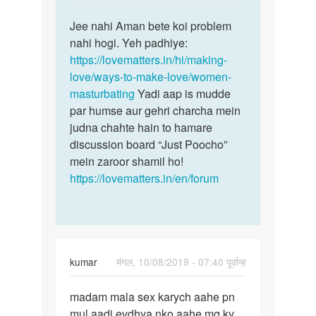
reply
पर्मालिंक
to
Jee nahi Aman bete koi problem
Jee
mam
nahi hogi. Yeh padhiye:
nahi
period
https://lovematters.in/hi/making-
Aman
me
love/ways-to-make-love/women-
bete
hastmathun
masturbating
Yadi aap is mudde
koi…
…
par humse aur gehri charcha mein
by
judna chahte hain to hamare
aman
discussion board “Just Poocho”
mein zaroor shamil ho!
https://lovematters.in/en/forum
kumar
मंगल, 10/08/2019 - 07:40 पूर्वान्ह
पर्मालिंक
madam mala sex karych aahe pn
madam
mul aadi evdhya nko aahe mg ky
mala