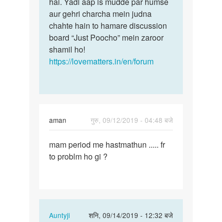
by
hai. Yadi aap is mudde par humse
aman
aur gehri charcha mein judna
chahte hain to hamare discussion
board “Just Poocho” mein zaroor
shamil ho!
https://lovematters.in/en/forum
aman
गुरु, 09/12/2019 - 04:48 बजे
पर्मालिंक
mam period me hastmathun ..... fr
mam
to problm ho gi ?
period
me
hastmathun
…
In
Auntyji
शनि, 09/14/2019 - 12:32 बजे