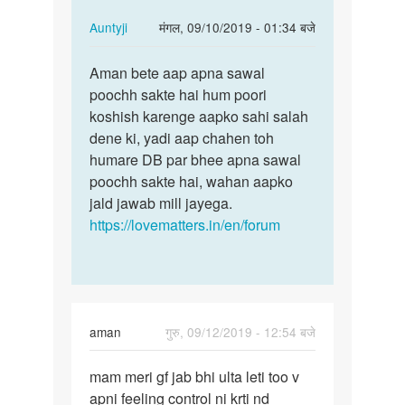
In
Auntyji
मंगल, 09/10/2019 - 01:34 बजे
reply
पर्मालिंक
to
Aman bete aap apna sawal
Aman
mam,meri
poochh sakte hai hum poori
bete
gf
koshish karenge aapko sahi salah
aap
ki
dene ki, yadi aap chahen toh
apna
ek
humare DB par bhee apna sawal
sawal…
problem…
poochh sakte hai, wahan aapko
by
jald jawab mill jayega.
aman
https://lovematters.in/en/forum
aman
गुरु, 09/12/2019 - 12:54 बजे
पर्मालिंक
mam meri gf jab bhi ulta leti too v
mam
apni feeling control ni krti nd
meri