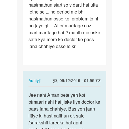
hastmathun start so v darti hai ulta
gf
letne se ... nd period me bhi
jab
hastmathun osse koi problem to ni
bhi
ho jaye gi ... After marriage coz
ulta…
mari marriage hai 2 month me oske
sath kya mere ko doctor ke pass
jana chahiye osse le kr
In
Auntyji
गुरु, 09/12/2019 - 01:55 बजे
reply
पर्मालिंक
to
Jee nahi Aman bete yeh koi
Jee
mam
bimaari nahi hai jiske liye doctor ke
nahi
meri
paas jana chahiye. Bas yeh jaan
Aman
gf
lijiye ki hastmaithun ek safe
bete
jab
/surakshit tareeka hai apni
yeh
bhi