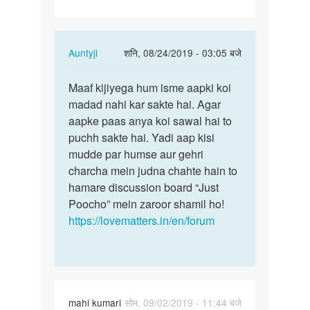
h
mujhe
ek…
In
Auntyji
शनि, 08/24/2019 - 03:05 बजे
reply
पर्मालिंक
to
Maaf kijiyega hum isme aapki koi
Maaf
Mujhe
madad nahi kar sakte hai. Agar
kijiyega
sex
aapke paas anya koi sawal hai to
hum
karna
puchh sakte hai. Yadi aap kisi
isme
h
mudde par humse aur gehri
aapki…
mujhe
charcha mein judna chahte hain to
ek…
hamare discussion board “Just
by
Poocho” mein zaroor shamil ho!
Rajveer
https://lovematters.in/en/forum
mahi kumari
सोम, 09/02/2019 - 11:44 बजे