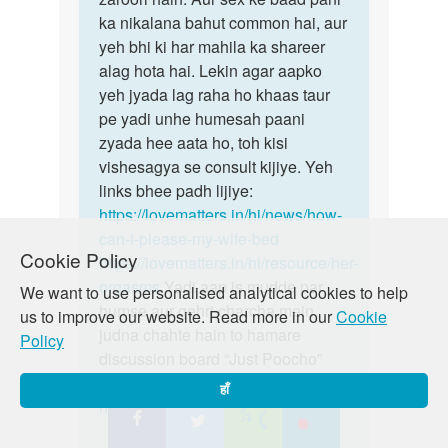
ka nikalana bahut common hai, aur
yeh bhi ki har mahila ka shareer
alag hota hai. Lekin agar aapko
yeh jyada lag raha ho khaas taur
pe yadi unhe humesah paani
zyada hee aata ho, toh kisi
vishesagya se consult kijiye. Yeh
links bhee padh lijiye:
https://lovematters.in/hi/news/how-
can-i-please-my-wife-bed
Cookie Policy
https://lovematters.in/hi/resource/her-
orgasms
Yadi aap is mudde par
We want to use personalised analytical cookies to help
humse aur gehri charcha mein
us to improve our website. Read more in our
Cookie
judna chahte hain to hamare
Policy
discussion board “Just Poocho”
mein zaroor shamil ho!
हाँ
https://lovematters.in/en/forum