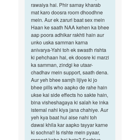
rawaiya hai. Phir samay kharab
mat karo doosra room dhoodhne
mein. Aur ek zaruri baat sex mein
Haan ke saath NAA kehen ka bhee
aap poora adhikar rakhti hain aur
unko uska samman karna
anivarya-Yahi toh ek swasth rishta
ki pehchaan hai, ek doosre ki marzi
ka samman, zindgi ke utaar-
chadhav mein support, saath dena.
Aur yeh bhee samjh lijiye ki jo
bhee pills who aapko de rahe hain
ukse kai side effects ho sakte hain,
bina visheshagaya ki salah ke inka
istemal nahi kiya jana chahiye. Aur
yeh kya baat hui aise nahi toh
dawai khila kar aapko tayyar karne
ki sochna!! Is rishte mein pyaar,
respect kaha hai bete? Sochiye,