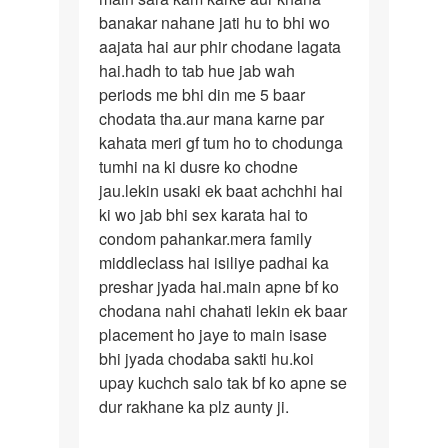
banakar nahane jati hu to bhi wo
aajata hai aur phir chodane lagata
hai.hadh to tab hue jab wah
periods me bhi din me 5 baar
chodata tha.aur mana karne par
kahata meri gf tum ho to chodunga
tumhi na ki dusre ko chodne
jau.lekin usaki ek baat achchhi hai
ki wo jab bhi sex karata hai to
condom pahankar.mera family
middleclass hai isiliye padhai ka
preshar jyada hai.main apne bf ko
chodana nahi chahati lekin ek baar
placement ho jaye to main isase
bhi jyada chodaba sakti hu.koi
upay kuchch salo tak bf ko apne se
dur rakhane ka plz aunty ji.