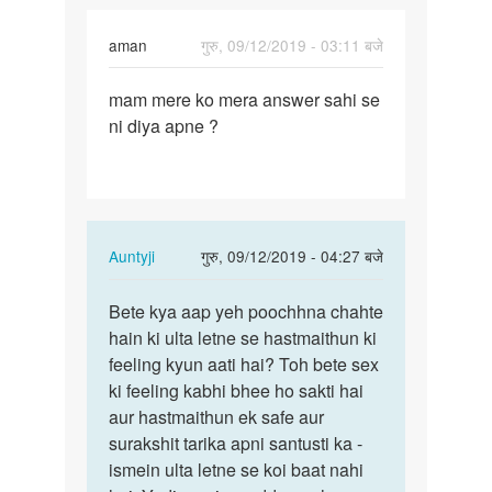
aman
गुरु, 09/12/2019 - 03:11 बजे
पर्मालिंक
mam mere ko mera answer sahi se
mam
ni diya apne ?
mere
ko
mera
answer
sahi…
In
Auntyji
गुरु, 09/12/2019 - 04:27 बजे
reply
पर्मालिंक
to
Bete kya aap yeh poochhna chahte
Bete
mam
hain ki ulta letne se hastmaithun ki
kya
mere
feeling kyun aati hai? Toh bete sex
aap
ko
ki feeling kabhi bhee ho sakti hai
yeh
mera
aur hastmaithun ek safe aur
poochhna…
answer
surakshit tarika apni santusti ka -
sahi…
ismein ulta letne se koi baat nahi