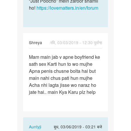
“Just Poocho” mein zaroor shamil
ho!
https://lovematters.in/en/forum
Shreya
रवि, 03/03/2019 - 12:30 पूर्वान्ह
पर्मालिंक
Mam main jab v apne boyfriend ke
Mam
sath sex Karti hun to wo mujhe
main
Apna penis chusne bolta hai but
jab
main nahi chus pati hun mujhe
v
Acha nhi lagta jisse wo naraz ho
apne…
jate hai.. main Kya Karu plz help
In
Auntyji
बुध, 03/06/2019 - 03:21 बजे