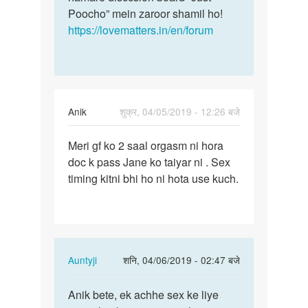
Poocho” mein zaroor shamil ho!
https://lovematters.in/en/forum
Anik
शुक्र, 04/05/2019 - 12:26 बजे
पर्मालिंक
Meri gf ko 2 saal orgasm ni hora
Meri
doc k pass Jane ko taiyar ni . Sex
gf
timing kitni bhi ho ni hota use kuch.
ko
2
saal
orgasm
ni…
In
Auntyji
शनि, 04/06/2019 - 02:47 बजे
reply
पर्मालिंक
to
Anik bete, ek achhe sex ke liye
Anik