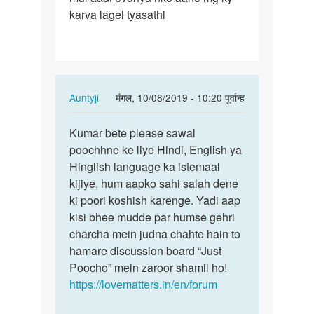
karva lagel tyasathi
sex
karych
aahe…
In
Auntyji
मंगल, 10/08/2019 - 10:20 पूर्वान्ह
reply
पर्मालिंक
to
Kumar bete please sawal
Kumar
madam
poochhne ke liye Hindi, English ya
bete
mala
Hinglish language ka istemaal
please
sex
kijiye, hum aapko sahi salah dene
sawal…
karych
ki poori koshish karenge. Yadi aap
aahe…
kisi bhee mudde par humse gehri
by
charcha mein judna chahte hain to
kumar
hamare discussion board “Just
Poocho” mein zaroor shamil ho!
https://lovematters.in/en/forum