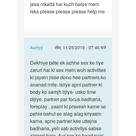
jesa nikalta hai kuch batye mem
iska please please please help me
In
Auntyji
सोम, 11/25/2019 - 07:46 बजे
reply
पर्मालिंक
to
Dekhiye bête ek achhe sex ke liye
Dekhiye
Please
zaruri hai ki sex mein woh activities
bête
help
ki jayein jisse dono hee partners ko
ek
me
ananad mile. Isliye apni partner ki
achhe
Mujhe
body ko samjh lijiye- usko time
sex
is
dijiye. partner par focus badhana,
ke…
baat…
foreplay , yaani ki pravesh karne se
by
pehle bahut se alag alag kriyaein
Jayent
karna, apne partner kee uttejna
raaj
badhana, yeh sab activitys sabse
zaroori hain. Aur sex ke baad pani