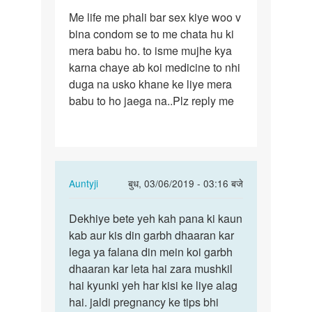
पर्मालिंक
Me life me phali bar sex kiye woo v
Me
bina condom se to me chata hu ki
life
mera babu ho. to isme mujhe kya
me
karna chaye ab koi medicine to nhi
phali
duga na usko khane ke liye mera
bar
babu to ho jaega na..Plz reply me
sex…
In
Auntyji
बुध, 03/06/2019 - 03:16 बजे
reply
पर्मालिंक
to
Dekhiye bete yeh kah pana ki kaun
Dekhiye
Me
kab aur kis din garbh dhaaran kar
bete
life
lega ya falana din mein koi garbh
yeh
me
dhaaran kar leta hai zara mushkil
kah
phali
hai kyunki yeh har kisi ke liye alag
pana
bar
hai. jaldi pregnancy ke tips bhi
ki…