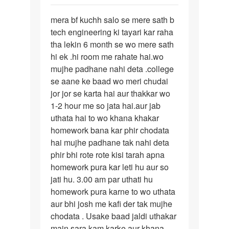
पर्मालिंक
mera bf kuchh salo se mere sath b
mera
tech engineering ki tayari kar raha
bf
tha lekin 6 month se wo mere sath
kuchh
hi ek .hi room me rahate hai.wo
salo
mujhe padhane nahi deta .college
se
se aane ke baad wo meri chudai
mere…
jor jor se karta hai aur thakkar wo
1-2 hour me so jata hai.aur jab
uthata hai to wo khana khakar
homework bana kar phir chodata
hai mujhe padhane tak nahi deta
phir bhi rote rote kisi tarah apna
homework pura kar leti hu aur so
jati hu. 3.00 am par uthati hu
homework pura karne to wo uthata
aur bhi josh me kafi der tak mujhe
chodata . Usake baad jaldi uthakar
main sara kam karke aur khana