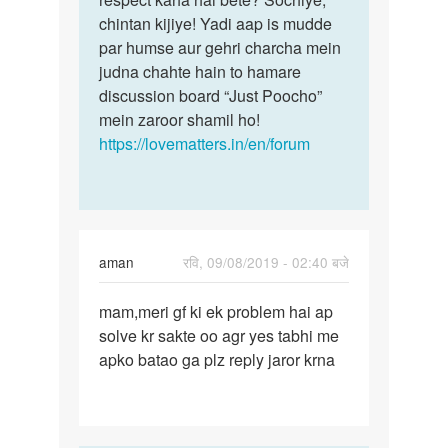
chintan kijiye! Yadi aap is mudde
par humse aur gehri charcha mein
judna chahte hain to hamare
discussion board “Just Poocho”
mein zaroor shamil ho!
https://lovematters.in/en/forum
aman
रवि, 09/08/2019 - 02:40 बजे
पर्मालिंक
mam,meri gf ki ek problem hai ap
mam,meri
solve kr sakte oo agr yes tabhi me
gf
apko batao ga plz reply jaror krna
ki
ek
problem…