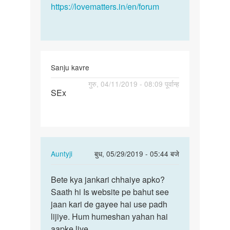
https://lovematters.in/en/forum
Sanju kavre
पर्मालिंक
गुरु, 04/11/2019 - 08:09 पूर्वान्ह
SEx
SEx
In
Auntyji
बुध, 05/29/2019 - 05:44 बजे
reply
पर्मालिंक
to
Bete kya jankari chhaiye apko?
Bete
SEx
Saath hi Is website pe bahut see
kya
by
jaan kari de gayee hai use padh
jankari
Sanju
lijiye. Hum humeshan yahan hai
chhaiye…
kavre
aapke liye.