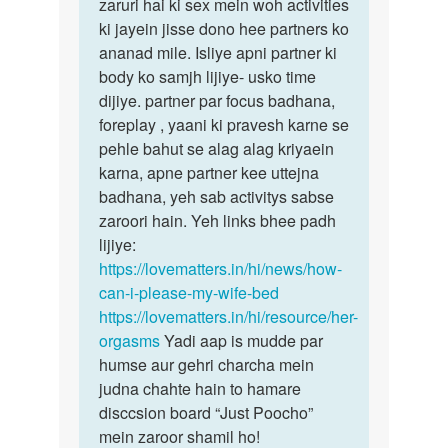
Meri
zaruri hai ki sex mein woh activities
bete,
gf
ki jayein jisse dono hee partners ko
ek
ko
ananad mile. Isliye apni partner ki
achhe
2
body ko samjh lijiye- usko time
sex
saal
dijiye. partner par focus badhana,
ke…
orgasm
foreplay , yaani ki pravesh karne se
ni…
pehle bahut se alag alag kriyaein
by
karna, apne partner kee uttejna
Anik
badhana, yeh sab activitys sabse
zaroori hain. Yeh links bhee padh
lijiye:
https://lovematters.in/hi/news/how-
can-i-please-my-wife-bed
https://lovematters.in/hi/resource/her-
orgasms
Yadi aap is mudde par
humse aur gehri charcha mein
judna chahte hain to hamare
disccsion board “Just Poocho”
mein zaroor shamil ho!