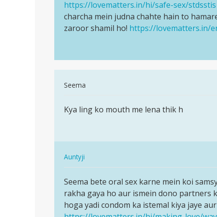
Auntyji
Mere
https://lovematters.in/hi/safe-sex/stdsstis
kya
madam
charcha mein judna chahte hain to hamare
sthiti
ki
zaroor shamil ho!
https://lovematters.in/
hai
Yoni
bete?
Mein…
Yeh…
by
Akhlesh
In
Seema
reply
पर्मालिंक
to
Kya ling ko mouth me lena thik h
Kya
Girls
ling
hastmathon
ko
karnaka
mouth
by
In
me
Auntyji
munase
reply
lena…
पर्मालिंक
to
Seema bete oral sex karne mein koi samsy
Seema
Kya
rakha gaya ho aur ismein dono partners k
bete
ling
hoga yadi condom ka istemal kiya jaye aur j
oral
ko
https://lovematters.in/hi/making-love/wa
sex