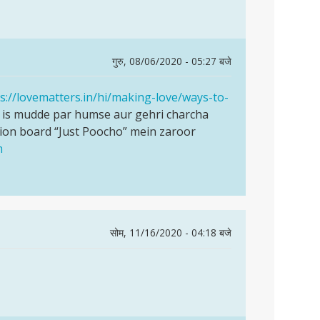
गुरु, 08/06/2020 - 05:27 बजे
s://lovematters.in/hi/making-love/ways-to-
 is mudde par humse aur gehri charcha
ion board “Just Poocho” mein zaroor
m
सोम, 11/16/2020 - 04:18 बजे