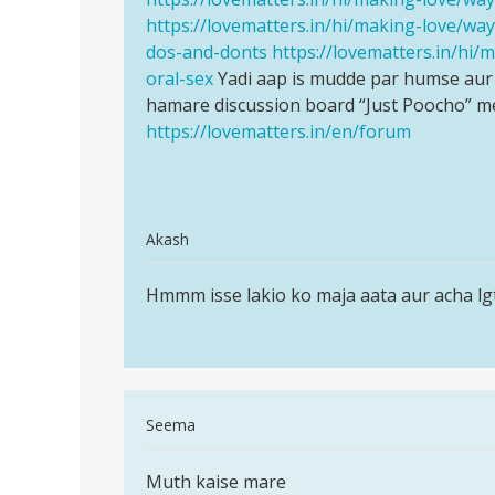
mouth
https://lovematters.in/hi/making-love/wa
karne…
me
dos-and-donts
https://lovematters.in/hi/
lena…
oral-sex
Yadi aap is mudde par humse aur 
by
hamare discussion board “Just Poocho” me
Seema
https://lovematters.in/en/forum
In
Akash
reply
पर्मालिंक
to
Hmmm isse lakio ko maja aata aur acha lg
Hmmm
Kya
isse
ling
lakio
ko
ko
mouth
maja
me
In
Seema
aata…
lena…
reply
पर्मालिंक
by
to
Muth kaise mare
Muth