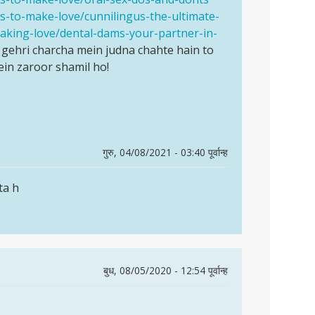
ys-to-make-love/cunnilingus-the-ultimate-
making-love/dental-dams-your-partner-in-
gehri charcha mein judna chahte hain to
in zaroor shamil ho!
गुरु, 04/08/2021 - 03:40 पूर्वान्ह
ta h
बुध, 08/05/2020 - 12:54 पूर्वान्ह