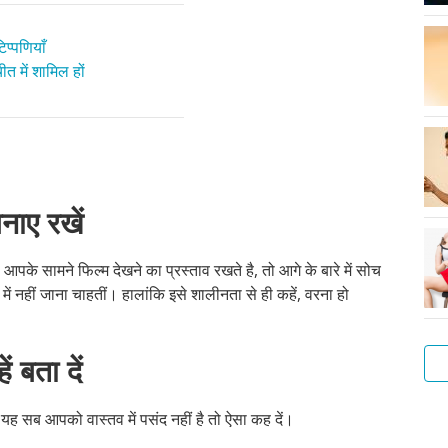
प्पणियाँ
त में शामिल हों
नाए रखें
 आपके सामने फिल्म देखने का प्रस्ताव रखते है, तो आगे के बारे में सोच
ें नहीं जाना चाहतीं। हालांकि इसे शालीनता से ही कहें, वरना हो
ं बता दें
दि यह सब आपको वास्तव में पसंद नहीं है तो ऐसा कह दें।
लड़
गुदा
लड़
संभ
ऑन
सेक्
और
अपन
एक
फोरप
हस्त
मैथु
के
के
सेक्
एवं
से
बात
बेह
क्या