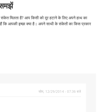
 समझें
कैसे
लिए
संबं
इंटर
प्यार
कहि
सेक्
है?
करत
सुझ
में
के
कैसे
अग
जीव
हैं?
पूछे
बारे
करन
सेक्
की
ा संकेत मिलता है? आप किसी को दूर हटाने के लिए अपने हाथ का
जाने
में
चाह
नहीं
ओर
ं कि आपकी इच्छा क्या है। अपने साथी के संकेतों का किस प्रकार
वाले
आम
करन
कैसे
आम
पूछे
चाह
कद
सव
गए
बढ़ाए
सव
सोम, 12/29/2014 - 07:36 बजे