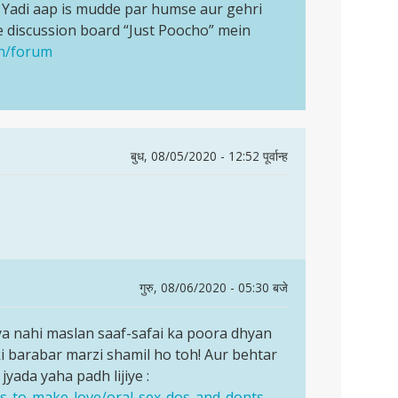
Yadi aap is mudde par humse aur gehri
 discussion board “Just Poocho” mein
en/forum
बुध, 08/05/2020 - 12:52 पूर्वान्ह
गुरु, 08/06/2020 - 05:30 बजे
a nahi maslan saaf-safai ka poora dhyan
i barabar marzi shamil ho toh! Aur behtar
yada yaha padh lijiye :
ys-to-make-love/oral-sex-dos-and-donts