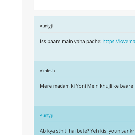
karnaka
In
Auntyji
reply
पर्मालिंक
to
Iss baare main yaha padhe:
https://lovem
Iss
Girls
baare
hastmathon
main
karnaka
yaha
by
In
padhe:
Akhlesh
munase
reply
पर्मालिंक
to
Mere madam ki Yoni Mein khujli ke baare
Mere
Iss
madam
baare
ki
main
Yoni
yaha
In
Mein…
Auntyji
padhe:
reply
पर्मालिंक
by
to
Ab kya sthiti hai bete? Yeh kisi youn sank
Ab