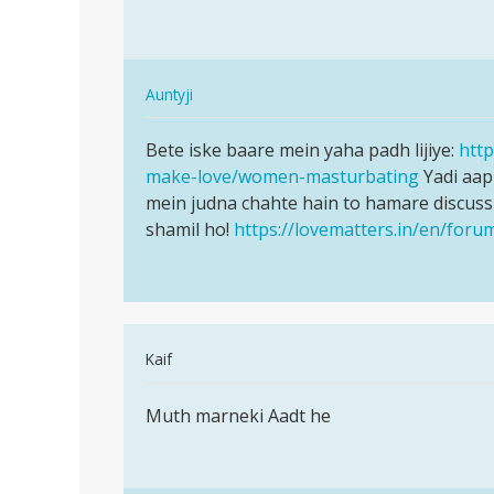
Seema
Girls
kaise
hastmathon
mare
karnaka
by
In
Auntyji
munase
reply
पर्मालिंक
to
Bete iske baare mein yaha padh lijiye:
http
Bete
Muth
make-love/women-masturbating
Yadi aap
iske
kaise
mein judna chahte hain to hamare discuss
baare
mare
shamil ho!
https://lovematters.in/en/foru
mein
by
yaha…
Seema
In
Kaif
reply
पर्मालिंक
to
Muth marneki Aadt he
Muth
Girls
marneki
hastmathon
Aadt
karnaka
he