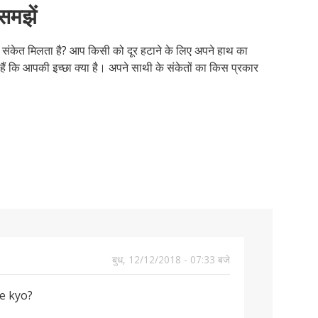
 समझें
कैसे
लिए
संबं
इंटर
प्यार
कहि
सेक्
है?
करत
सुझ
में
के
कैसे
अग
जीव
हैं?
पूछे
बारे
करन
सेक्
की
ा संकेत मिलता है? आप किसी को दूर हटाने के लिए अपने हाथ का
जाने
में
चाह
नहीं
ओर
ं कि आपकी इच्छा क्या है। अपने साथी के संकेतों का किस प्रकार
वाले
आम
करन
कैसे
आम
पूछे
चाह
कद
सव
गए
बढ़ाए
सव
बुध, 12/12/2018 - 07:33 बजे
se kyo?