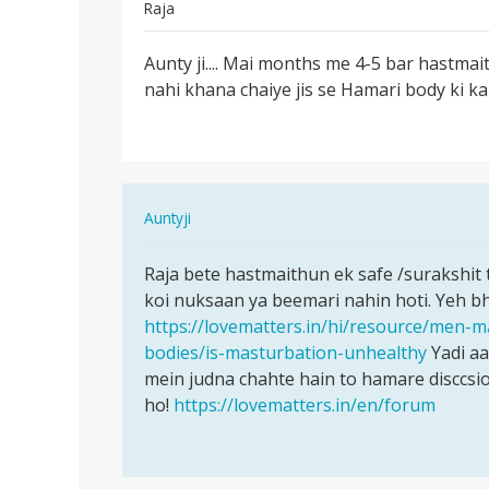
Raja
पर्मालिंक
Aunty ji.... Mai months me 4-5 bar hastmai
Aunty
nahi khana chaiye jis se Hamari body ki k
ji....
Mai
months
me
4…
In
Auntyji
reply
पर्मालिंक
to
Raja bete hastmaithun ek safe /surakshit 
Raja
Aunty
koi nuksaan ya beemari nahin hoti. Yeh b
bete
ji....
https://lovematters.in/hi/resource/men-
hastmaithun
Mai
bodies/is-masturbation-unhealthy
Yadi aa
ek…
months
mein judna chahte hain to hamare disccsi
me
ho!
https://lovematters.in/en/forum
4…
by
Raja