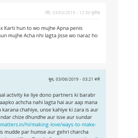
रवि, 03/03/2019 - 12:30 पूर्वान्ह
x Karti hun to wo mujhe Apna penis
hun mujhe Acha nhi lagta jisse wo naraz ho
बुध, 03/06/2019 - 03:21 बजे
ual activity ke liye dono partners ki barabr
i aapko achcha nahi lagta hai aur aap mana
 karana chahiye, unse kahiye ki zara is aur
undar chize dhundhe aur isse aur sundar
vematters.in/hi/making-love/ways-to-make-
is mudde par humse aur gehri charcha