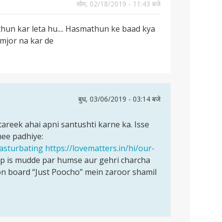
सोम, 02/18/2019 - 11:43 बजे
thun kar leta hu.... Hasmathun ke baad kya
amjor na kar de
बुध, 03/06/2019 - 03:14 बजे
tareek ahai apni santushti karne ka. Isse
hee padhiye:
masturbating
https://lovematters.in/hi/our-
p is mudde par humse aur gehri charcha
on board “Just Poocho” mein zaroor shamil