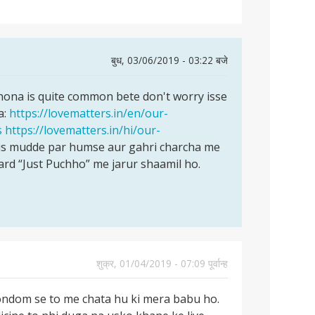
बुध, 03/06/2019 - 03:22 बजे
hona is quite common bete don't worry isse
a:
https://lovematters.in/en/our-
s
https://lovematters.in/hi/our-
is mudde par humse aur gahri charcha me
rd “Just Puchho” me jarur shaamil ho.
शुक्र, 01/04/2019 - 07:09 पूर्वान्ह
condom se to me chata hu ki mera babu ho.