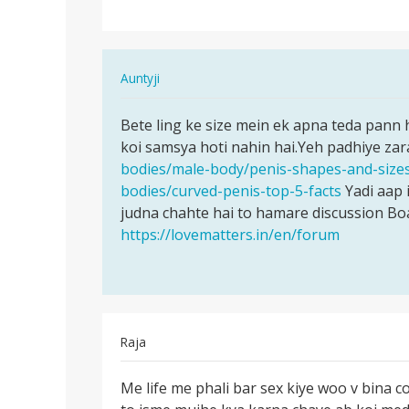
hai
toh
tehda
In
Auntyji
ho…
reply
पर्मालिंक
to
Bete ling ke size mein ek apna teda pann 
Bete
mere
koi samsya hoti nahin hai.Yeh padhiye zar
ling
uthata
bodies/male-body/penis-shapes-and-size
ke
hai
bodies/curved-penis-top-5-facts
Yadi aap 
size
toh
judna chahte hai to hamare discussion Boa
mein
tehda
https://lovematters.in/en/forum
ek…
ho…
by
pinu
Raja
पर्मालिंक
Me life me phali bar sex kiye woo v bina 
Me