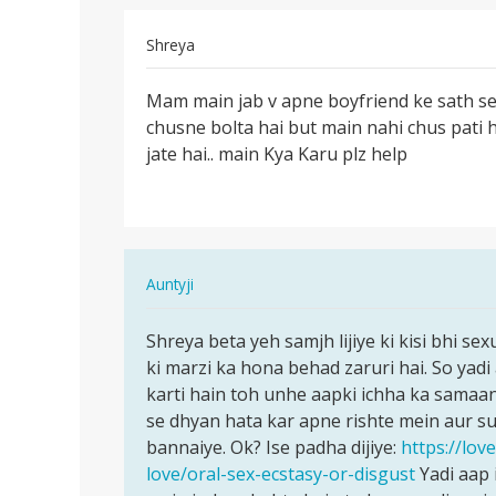
Shreya
पर्मालिंक
Mam main jab v apne boyfriend ke sath se
Mam
chusne bolta hai but main nahi chus pati 
main
jate hai.. main Kya Karu plz help
jab
v
apne…
In
Auntyji
reply
पर्मालिंक
to
Shreya beta yeh samjh lijiye ki kisi bhi sex
Shreya
Mam
ki marzi ka hona behad zaruri hai. So yad
beta
main
karti hain toh unhe aapki ichha ka samaan
yeh
jab
se dhyan hata kar apne rishte mein aur s
samjh
v
bannaiye. Ok? Ise padha dijiye:
https://lo
lijiye…
apne…
love/oral-sex-ecstasy-or-disgust
Yadi aap 
by