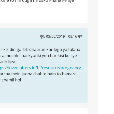
cine to nhi duga na usko khane ke liye
बुध, 03/06/2019 - 03:16 बजे
 kis din garbh dhaaran kar lega ya falana
ra mushkil hai kyunki yeh har kisi ke liye
dh lijiye:
tps://lovematters.in/hi/resource/pregnancy
harcha mein judna chahte hain to hamare
 shamil ho!