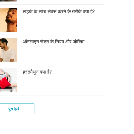
लड़के के साथ सैक्स करने के तरीके क्या है?
ऑनलाइन सेक्स के नियम और जोखिम
हस्तमैथुन क्या है?
पूरा देखें
के
कों
ोग
लाइन
स
त
ी
्ले
मैथुन
न
स
तर