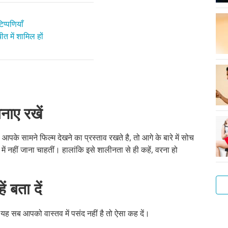
प्पणियाँ
त में शामिल हों
नाए रखें
 आपके सामने फिल्म देखने का प्रस्ताव रखते है, तो आगे के बारे में सोच
ें नहीं जाना चाहतीं। हालांकि इसे शालीनता से ही कहें, वरना हो
ं बता दें
दि यह सब आपको वास्तव में पसंद नहीं है तो ऐसा कह दें।
लड़
गुदा
लड़
संभ
ऑन
सेक्
और
अपन
एक
फोरप
हस्त
मैथु
के
के
सेक्
एवं
से
बात
बेह
क्या