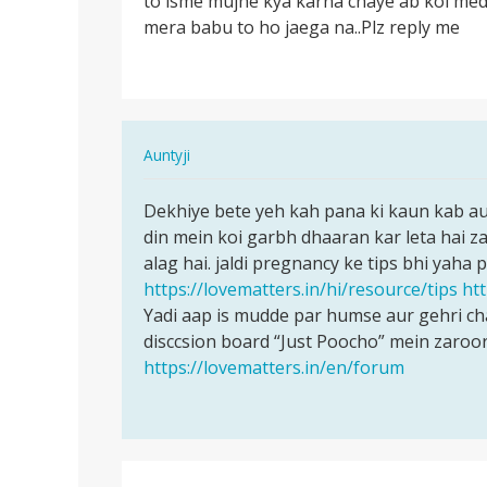
to isme mujhe kya karna chaye ab koi medi
life
mera babu to ho jaega na..Plz reply me
me
phali
bar
sex…
In
Auntyji
reply
पर्मालिंक
to
Dekhiye bete yeh kah pana ki kaun kab aur
Dekhiye
Me
din mein koi garbh dhaaran kar leta hai za
bete
life
alag hai. jaldi pregnancy ke tips bhi yaha pa
yeh
me
https://lovematters.in/hi/resource/tips
ht
kah
phali
Yadi aap is mudde par humse aur gehri c
pana
bar
disccsion board “Just Poocho” mein zaroor
ki…
sex…
https://lovematters.in/en/forum
by
Raja