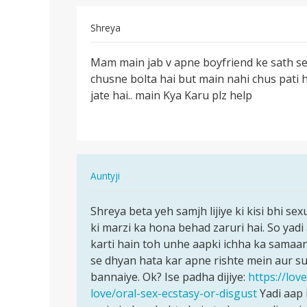
Shreya
पर्मालिंक
Mam main jab v apne boyfriend ke sath se
Mam
chusne bolta hai but main nahi chus pati 
main
jate hai.. main Kya Karu plz help
jab
v
apne…
In
Auntyji
reply
पर्मालिंक
to
Shreya beta yeh samjh lijiye ki kisi bhi sex
Shreya
Mam
ki marzi ka hona behad zaruri hai. So yad
beta
main
karti hain toh unhe aapki ichha ka samaan
yeh
jab
se dhyan hata kar apne rishte mein aur s
samjh
v
bannaiye. Ok? Ise padha dijiye:
https://lo
lijiye…
apne…
love/oral-sex-ecstasy-or-disgust
Yadi aap 
by