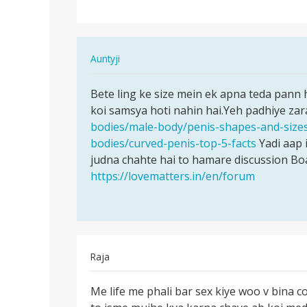
hai
toh
tehda
In
Auntyji
ho…
reply
पर्मालिंक
to
Bete ling ke size mein ek apna teda pann 
Bete
mere
koi samsya hoti nahin hai.Yeh padhiye zar
ling
uthata
bodies/male-body/penis-shapes-and-size
ke
hai
bodies/curved-penis-top-5-facts
Yadi aap 
size
toh
judna chahte hai to hamare discussion Boa
mein
tehda
https://lovematters.in/en/forum
ek…
ho…
by
pinu
Raja
पर्मालिंक
Me life me phali bar sex kiye woo v bina 
Me