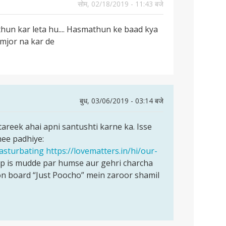
सोम, 02/18/2019 - 11:43 बजे
thun kar leta hu.... Hasmathun ke baad kya
amjor na kar de
बुध, 03/06/2019 - 03:14 बजे
tareek ahai apni santushti karne ka. Isse
hee padhiye:
masturbating
https://lovematters.in/hi/our-
p is mudde par humse aur gehri charcha
on board “Just Poocho” mein zaroor shamil