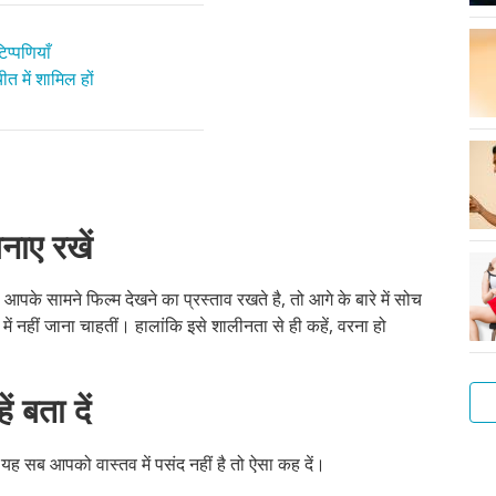
प्पणियाँ
त में शामिल हों
नाए रखें
 आपके सामने फिल्म देखने का प्रस्ताव रखते है, तो आगे के बारे में सोच
ें नहीं जाना चाहतीं। हालांकि इसे शालीनता से ही कहें, वरना हो
ं बता दें
दि यह सब आपको वास्तव में पसंद नहीं है तो ऐसा कह दें।
लड़
गुदा
लड़
संभ
ऑन
सेक्
और
अपन
एक
फोरप
हस्त
मैथु
के
के
सेक्
एवं
से
बात
बेह
क्या