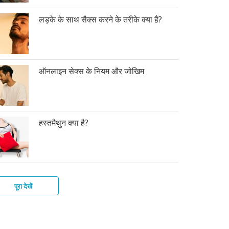
लड़के के साथ सैक्स करने के तरीके क्या है?
ऑनलाइन सेक्स के नियम और जोखिम
हस्तमैथुन क्या है?
पूरा देखें
के
कों
ोग
लाइन
स
त
ी
्ले
मैथुन
न
स
तर