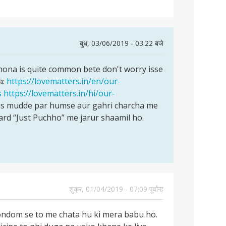
बुध, 03/06/2019 - 03:22 बजे
hona is quite common bete don't worry isse
a:
https://lovematters.in/en/our-
s
https://lovematters.in/hi/our-
is mudde par humse aur gahri charcha me
rd “Just Puchho” me jarur shaamil ho.
शुक्र, 01/04/2019 - 07:09 पूर्वान्ह
condom se to me chata hu ki mera babu ho.