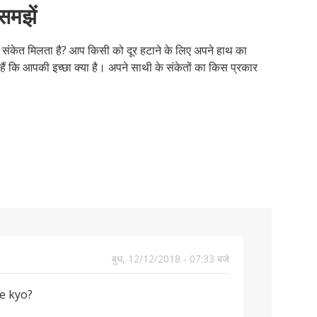
 समझें
कैसे
लिए
संबं
इंटर
प्यार
कहि
सेक्
है?
करत
सुझ
में
के
कैसे
अग
जीव
हैं?
पूछे
बारे
करन
सेक्
की
ा संकेत मिलता है? आप किसी को दूर हटाने के लिए अपने हाथ का
जाने
में
चाह
नहीं
ओर
ं कि आपकी इच्छा क्या है। अपने साथी के संकेतों का किस प्रकार
वाले
आम
करन
कैसे
आम
पूछे
चाह
कद
सव
गए
बढ़ाए
सव
बुध, 12/12/2018 - 07:33 बजे
se kyo?