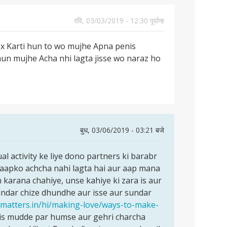
रवि, 03/03/2019 - 12:30 पूर्वान्ह
x Karti hun to wo mujhe Apna penis
hun mujhe Acha nhi lagta jisse wo naraz ho
बुध, 03/06/2019 - 03:21 बजे
ual activity ke liye dono partners ki barabr
i aapko achcha nahi lagta hai aur aap mana
 karana chahiye, unse kahiye ki zara is aur
undar chize dhundhe aur isse aur sundar
vematters.in/hi/making-love/ways-to-make-
is mudde par humse aur gehri charcha