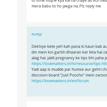
to isme mujhe kya karna chaye ab koi medi
life
mera babu to ho jaega na..Plz reply me
me
phali
bar
sex…
In
Auntyji
reply
पर्मालिंक
to
Dekhiye bete yeh kah pana ki kaun kab aur
Dekhiye
Me
din mein koi garbh dhaaran kar leta hai za
bete
life
alag hai. jaldi pregnancy ke tips bhi yaha pa
yeh
me
https://lovematters.in/hi/resource/tips
ht
kah
phali
Yadi aap is mudde par humse aur gehri c
pana
bar
disccsion board “Just Poocho” mein zaroor
ki…
sex…
https://lovematters.in/en/forum
by
Raja