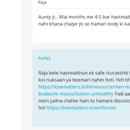
Raja
पर्मालिंक
Aunty ji.... Mai months me 4-5 bar hastmai
Aunty
nahi khana chaiye jis se Hamari body ki k
ji....
Mai
months
me
4…
In
Auntyji
reply
पर्मालिंक
to
Raja bete hastmaithun ek safe /surakshit 
Raja
Aunty
koi nuksaan ya beemari nahin hoti. Yeh b
bete
ji....
https://lovematters.in/hi/resource/men-
hastmaithun
Mai
bodies/is-masturbation-unhealthy
Yadi aa
ek…
months
mein judna chahte hain to hamare disccsi
me
ho!
https://lovematters.in/en/forum
4…
by
Raja