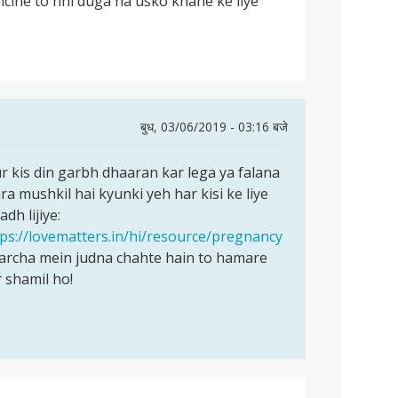
cine to nhi duga na usko khane ke liye
बुध, 03/06/2019 - 03:16 बजे
 kis din garbh dhaaran kar lega ya falana
ra mushkil hai kyunki yeh har kisi ke liye
dh lijiye:
tps://lovematters.in/hi/resource/pregnancy
harcha mein judna chahte hain to hamare
 shamil ho!