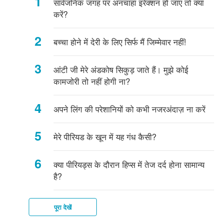
सार्वजनिक जगह पर अनचाहा इरेक्शन हो जाए तो क्या
सारी
योनि
वल्वा,
शुरुआत
दर्द
मिथक
कि
है?
है?
आकार
होता
लिंग
करें?
जानकारी!
(वेजाइना)
क्लिटोरिस
किशोरावस्था
और
है?
की
पर
पर
शुरू
लंबाई
भी!
जानकारी
पूरी
हो
क्या
बच्चा होने में देरी के लिए सिर्फ मैं जिम्मेवार नहीं!
जानकारी!
गयी
क्या
है?
है?
आंटी जी मेरे अंडकोष सिकुड़ जाते हैं। मुझे कोई
कामजोरी तो नहीं होगी ना?
अपने लिंग की परेशानियों को कभी नजरअंदाज़ ना करें
मेरे पीरियड के खून में यह गंध कैसी?
क्या पीरियड्स के दौरान हिप्स में तेज दर्द होना सामान्य
है?
पूरा देखें