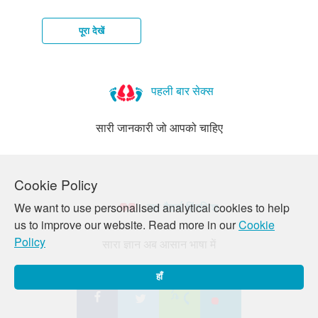
पूरा देखें
महिला
महिला
मासिक
मासिक
मासिक
मुझे
साफ़-
के
के
धर्म
धर्म
धर्म
कैसे
सफ़ाई
पहली बार सेक्स
यौन
यौन
(पीरिएड्स)
के
से
पता
अंग:
अंग:
की
समय
जुड़े
चलेगा
सारी जानकारी जो आपको चाहिए
योनि
वल्वा,
शुरुआत
दर्द
मिथक
कि
(वेजाइना)
क्लिटोरिस
किशोरावस्था
पर
पर
शुरू
Cookie Policy
जानकारी
पूरी
हो
लव मैटर्स हिंगलिश
जानकारी!
गयी
We want to use personalised analytical cookies to help
है?
us to improve our website. Read more in our
Cookie
Policy
सारा ज्ञान अब आसान भाषा में
हाँ