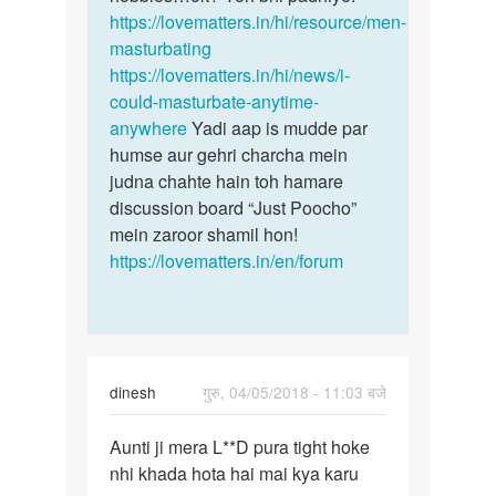
https://lovematters.in/hi/resource/men-
masturbating
https://lovematters.in/hi/news/i-
could-masturbate-anytime-
anywhere
Yadi aap is mudde par
humse aur gehri charcha mein
judna chahte hain toh hamare
discussion board “Just Poocho”
mein zaroor shamil hon!
https://lovematters.in/en/forum
dinesh
गुरु, 04/05/2018 - 11:03 बजे
पर्मालिंक
Aunti ji mera L**D pura tight hoke
Aunti
nhi khada hota hai mai kya karu
ji