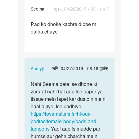
Seema
शुक्र, 04/26/2019 - 03:11 बजे
पर्मालिंक
Pad ko dhoke kachre dibbe m
Pad
dalna chaye
ko
dhoke
kachre
dibbe
m…
In
Auntyji
शनि, 04/27/2019 - 08:19 पूर्वान्ह
reply
पर्मालिंक
to
Nahi Seema bete ise dhone ki
Nahi
Pad
zarurat nahi hai aap ise paper ya
Seema
ko
tissue mein lapet kar dustbin mein
bete
dhoke
daal dijiye. Ise padhiye:
ise
kachre
https://lovematters.in/hi/our-
dhone
dibbe
bodies/female-body/pads-and-
ki…
m…
tampons
Yadi aap is mudde par
by
humse aur gehri charcha mein