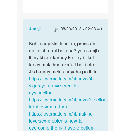
mera
L**D
pura…
In
Auntyji
गुरु, 08/30/2018 - 02:08 बजे
reply
पर्मालिंक
to
Kahin aap kisi tension, pressure
Kahin
Aunti
mein toh nahi hain na? yeh samjh
aap
ji
lijiey ki sex karnay ke liey bilkul
kisi
mera
tanav mukt hona zaruri hai bête :
tension,
L**D
Jis baaray mein aur yaha padh lo :
…
pura…
https://lovematters.in/hi/news/4-
by
signs-you-have-erectile-
dinesh
dysfunction
https://lovematters.in/hi/news/erection-
trouble-where-turn
https://lovematters.in/hi/making-
love/sex-problems-how-to-
overcome-them/i-have-erection-