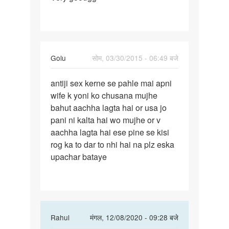
goodgg
Golu
सोम, 03/30/2015 - 06:49 बजे
पर्मालिंक
antiji sex kerne se pahle mai apni
antiji
wife k yoni ko chusana mujhe
sex
bahut aachha lagta hai or usa jo
kerne
pani ni kalta hai wo mujhe or v
se
aachha lagta hai ese pine se kisi
pahle
rog ka to dar to nhi hai na plz eska
mai
upachar bataye
In
Rahul
मंगल, 12/08/2020 - 09:28 बजे