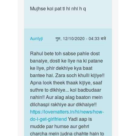
reply
पर्मालिंक
to
Mujhse koi pat ti hi nhi h q
Mujhse
antiji
koi
sex
pat
kerne
ti
se
hi
In
Auntyji
गुरु, 12/10/2020 - 04:33 बजे
pahle
nhi
reply
पर्मालिंक
mai
h
to
Rahul bete toh sabse pahle dost
Rahul
by
q
Mujhse
banaiye, dosti ke liye na ki patane
bete
Golu
koi
ke liye, phir dekhiye kya baat
toh
pat
bantee hai. Zara soch khulli kijiye!!
sabse
ti
Apna look theek thaak kijiye, saaf
pahle…
hi
suthre to dikhiye... koi badbudaar
nhi
nahin!! Aur alag alag baaton mein
h
dilchaspi rakhiye aur dikhaiye!!
q
https://lovematters.in/hi/news/how-
by
do-i-get-girlfriend
Yadi aap is
Rahul
mudde par humse aur gehri
charcha mein judna chahte hain to