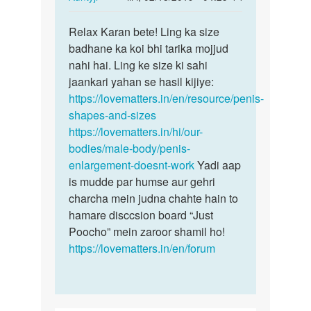
reply
पर्मालिंक
to
Relax Karan bete! Ling ka size
Relax
aunti
badhane ka koi bhi tarika mojjud
Karan
ji
nahi hai. Ling ke size ki sahi
bete!
ling
jaankari yahan se hasil kijiye:
Ling
badhan
https://lovematters.in/en/resource/penis-
ka…
hai…
shapes-and-sizes
by
https://lovematters.in/hi/our-
karan
bodies/male-body/penis-
kumar
enlargement-doesnt-work
Yadi aap
is mudde par humse aur gehri
charcha mein judna chahte hain to
hamare disccsion board “Just
Poocho” mein zaroor shamil ho!
https://lovematters.in/en/forum