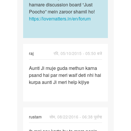
hamare discussion board “Just
Poocho” mein zaroor shamil ho!
https://lovematters.in/en/forum
raj
रवि, 05/10/2015 - 05:50 बजे
पर्मालिंक
Aunti Ji muje guda methun karna
Aunti
psand hai par meri waif deti nhi hai
Ji
kurpa aunti Ji meri help kijiye
muje
guda
methun
rustam
सोम, 08/22/2016 - 06:38 पूर्वान्ह
पर्मालिंक
jb