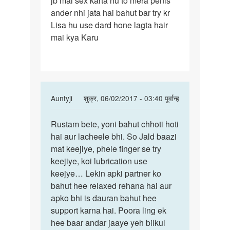
jb mai sex karta hu to mera penis
ander nhi jata hai bahut bar try kr
mai
Lisa hu use dard hone lagta hair
sex
mai kya Karu
karta
hu
to
mera
In
Auntyji
शुक्र, 06/02/2017 - 03:40 पूर्वान्ह
reply
पर्मालिंक
to
Rustam bete, yoni bahut chhoti hoti
Rustam
jb
hai aur lacheele bhi. So Jald baazi
bete,
mai
mat keejiye, phele finger se try
yoni
sex
keejiye, koi lubrication use
bahut
karta
keejye… Lekin apki partner ko
hu
bahut hee relaxed rehana hai aur
to
apko bhi is dauran bahut hee
mera
support karna hai. Poora ling ek
by
hee baar andar jaaye yeh bilkul