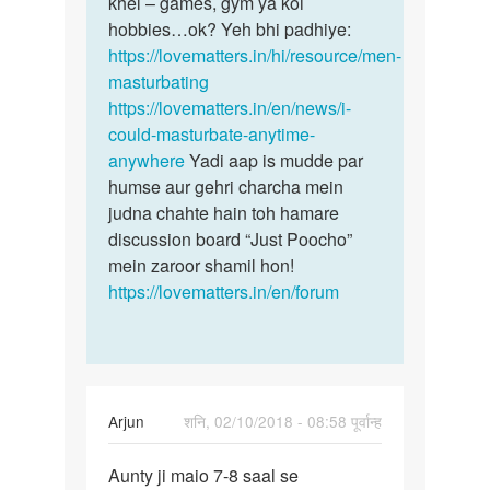
khel – games, gym ya koi
hobbies…ok? Yeh bhi padhiye:
https://lovematters.in/hi/resource/men-
masturbating
https://lovematters.in/en/news/i-
could-masturbate-anytime-
anywhere
Yadi aap is mudde par
humse aur gehri charcha mein
judna chahte hain toh hamare
discussion board “Just Poocho”
mein zaroor shamil hon!
https://lovematters.in/en/forum
Arjun
शनि, 02/10/2018 - 08:58 पूर्वान्ह
पर्मालिंक
Aunty ji maio 7-8 saal se
Aunty