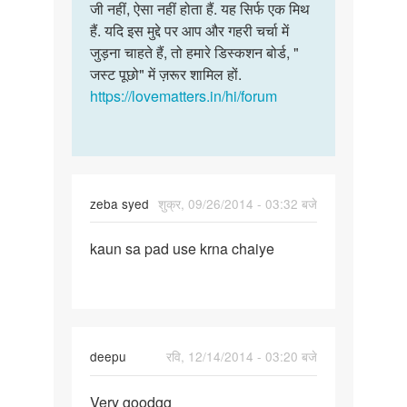
to
जी नहीं, ऐसा नहीं होता हैं. यह सिर्फ एक मिथ
जी
यदि
हैं. यदि इस मुद्दे पर आप और गहरी चर्चा में
नहीं,
संभोग
जुड़ना चाहते हैं, तो हमारे डिस्कशन बोर्ड, "
ऐसा
करने
जस्ट पूछो" में ज़रूर शामिल हों.
नहीं
से
https://lovematters.in/hi/forum
होता
योनी
हैं…
का
by
Devasish
zeba syed
शुक्र, 09/26/2014 - 03:32 बजे
पर्मालिंक
kaun sa pad use krna chaiye
kaun
sa
pad
use
krna
deepu
रवि, 12/14/2014 - 03:20 बजे
chaiye
पर्मालिंक
Very goodgg
Very