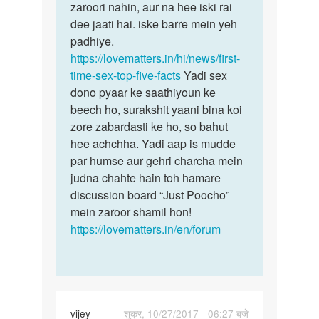
rustam
zaroori nahin, aur na hee iski rai
dee jaati hai. iske barre mein yeh
padhiye.
https://lovematters.in/hi/news/first-
time-sex-top-five-facts
Yadi sex
dono pyaar ke saathiyoun ke
beech ho, surakshit yaani bina koi
zore zabardasti ke ho, so bahut
hee achchha. Yadi aap is mudde
par humse aur gehri charcha mein
judna chahte hain toh hamare
discussion board “Just Poocho”
mein zaroor shamil hon!
https://lovematters.in/en/forum
vijey
शुक्र, 10/27/2017 - 06:27 बजे