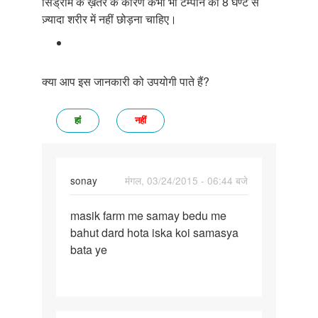
सिंड्रोम के ख़तरे के कारण कभी भी टैम्पॉन को 8 घण्टे से
ज़्यादा शरीर में नहीं छोड़ना चाहिए।
क्या आप इस जानकारी को उपयोगी पाते हैं?
हां
नहीं
sonay
मंगल, 03/24/2015 - 06:44 बजे
पर्मालिंक
masik farm me samay bedu me
masik
bahut dard hota iska koi samasya
farm
bata ye
me
samay
bedu
me