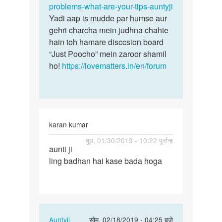
problems-what-are-your-tips-auntyji
Yadi aap is mudde par humse aur
gehri charcha mein judhna chahte
hain toh hamare disccsion board
“Just Poocho” mein zaroor shamil
ho!
https://lovematters.in/en/forum
karan kumar
पर्मालिंक
बुध, 01/30/2019 - 10:22 पूर्वान्ह
aunti ji
aunti
ling badhan hai kase bada hoga
ji
ling
badhan
hai…
In
Auntyji
सोम, 02/18/2019 - 04:25 बजे