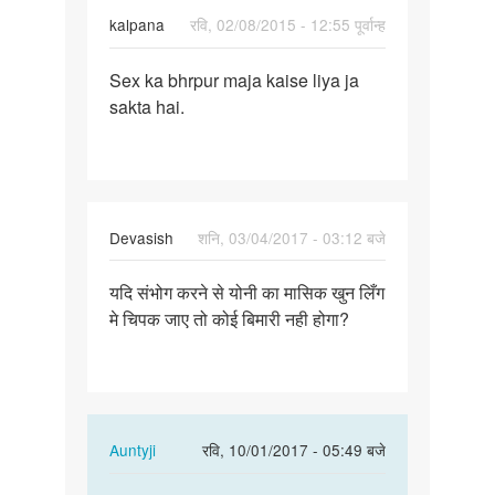
kalpana
रवि, 02/08/2015 - 12:55 पूर्वान्ह
पर्मालिंक
Sex ka bhrpur maja kaise liya ja
Sex
sakta hai.
ka
bhrpur
maja
kaise
liya
Devasish
शनि, 03/04/2017 - 03:12 बजे
पर्मालिंक
यदि संभोग करने से योनी का मासिक खुन लिँग
यदि
मे चिपक जाए तो कोई बिमारी नही होगा?
संभोग
करने
से
योनी
का
In
Auntyji
रवि, 10/01/2017 - 05:49 बजे
reply
पर्मालिंक