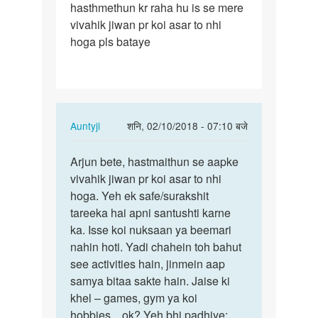
hasthmethun kr raha hu is se mere
ji
vivahik jiwan pr koi asar to nhi
maio
hoga pls bataye
7-
8
saal
se…
In
Auntyji
शनि, 02/10/2018 - 07:10 बजे
reply
पर्मालिंक
to
Arjun bete, hastmaithun se aapke
Arjun
Aunty
vivahik jiwan pr koi asar to nhi
bete,
ji
hoga. Yeh ek safe/surakshit
hastmaithun
maio
tareeka hai apni santushti karne
se…
7-
ka. Isse koi nuksaan ya beemari
8
nahin hoti. Yadi chahein toh bahut
saal
see activities hain, jinmein aap
se…
samya bitaa sakte hain. Jaise ki
by
khel – games, gym ya koi
Arjun
hobbies…ok? Yeh bhi padhiye: