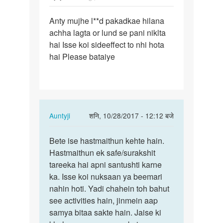
पर्मालिंक
Anty mujhe l**d pakadkae hilana
Anty
achha lagta or lund se pani niklta
mujhe
hai Isse koi sideeffect to nhi hota
lund
hai Please bataiye
pakadkae…
In
Auntyji
शनि, 10/28/2017 - 12:12 बजे
reply
पर्मालिंक
to
Bete ise hastmaithun kehte hain.
Bete
Anty
Hastmaithun ek safe/surakshit
ise
mujhe
tareeka hai apni santushti karne
hastmaithun
lund
ka. Isse koi nuksaan ya beemari
kehte…
pakadkae…
nahin hoti. Yadi chahein toh bahut
by
see activities hain, jinmein aap
vijey
samya bitaa sakte hain. Jaise ki