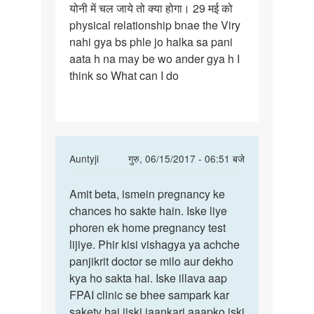
योनी में चल जाये तो क्या होगा। 29 मई को
वीर्य
physical relationship bnae the Viry
(viry)
nahi gya bs phle jo halka sa pani
से
aata h na may be wo ander gya h I
पहले
think so What can I do
In
Auntyji
गुरु, 06/15/2017 - 06:51 बजे
reply
पर्मालिंक
to
Amit beta, ismein pregnancy ke
Amit
Anty
chances ho sakte hain. Iske liye
beta,
ji
phoren ek home pregnancy test
ismein
वीर्य
lijiye. Phir kisi vishagya ya achche
pregnancy
(viry)
panjikrit doctor se milo aur dekho
से
kya ho sakta hai. Iske illava aap
पहले
FPAI clinic se bhee sampark kar
by
sakety hai jiski jaankari aaapko iski