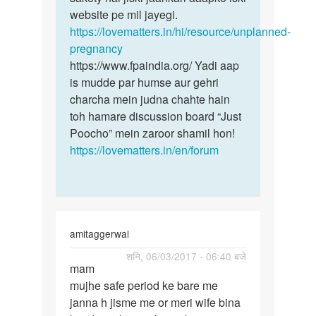
Amit
website pe mil jayegi.
kumar
https://lovematters.in/hi/resource/unplanned-
singh
pregnancy
https://www.fpaindia.org/ Yadi aap
is mudde par humse aur gehri
charcha mein judna chahte hain
toh hamare discussion board “Just
Poocho” mein zaroor shamil hon!
https://lovematters.in/en/forum
amitaggerwal
पर्मालिंक
शनि, 06/03/2017 - 06:40 बजे
mam
mam
mujhe safe period ke bare me
mujhe
janna h jisme me or meri wife bina
safe