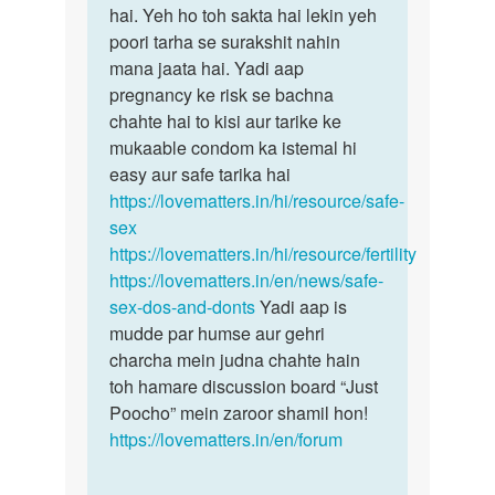
hai. Yeh ho toh sakta hai lekin yeh
poori tarha se surakshit nahin
mana jaata hai. Yadi aap
pregnancy ke risk se bachna
chahte hai to kisi aur tarike ke
mukaable condom ka istemal hi
easy aur safe tarika hai
https://lovematters.in/hi/resource/safe-
sex
https://lovematters.in/hi/resource/fertility
https://lovematters.in/en/news/safe-
sex-dos-and-donts
Yadi aap is
mudde par humse aur gehri
charcha mein judna chahte hain
toh hamare discussion board “Just
Poocho” mein zaroor shamil hon!
https://lovematters.in/en/forum