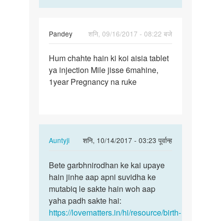
Pandey
शनि, 09/16/2017 - 08:22 बजे
पर्मालिंक
Hum chahte hain ki koi aisia tablet
Hum
ya injection Mile jisse 6mahine,
chahte
1year Pregnancy na ruke
hain
ki
koi
aisia…
In
Auntyji
शनि, 10/14/2017 - 03:23 पूर्वान्ह
reply
पर्मालिंक
to
Bete garbhnirodhan ke kai upaye
Bete
Hum
hain jinhe aap apni suvidha ke
garbhnirodhan
chahte
mutabiq le sakte hain woh aap
ke
hain
yaha padh sakte hai:
kai…
ki
https://lovematters.in/hi/resource/birth-