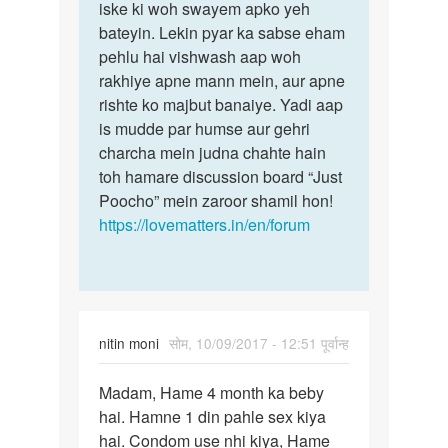
me
iske ki woh swayem apko yeh
bete
ye
bateyin. Lekin pyar ka sabse eham
yeh
kaise
pehlu hai vishwash aap woh
janne
pata
rakhiye apne mann mein, aur apne
ka…
lagau…
rishte ko majbut banaiye. Yadi aap
by
is mudde par humse aur gehri
Balveer
charcha mein judna chahte hain
toh hamare discussion board “Just
Poocho” mein zaroor shamil hon!
https://lovematters.in/en/forum
nitin moni
सोम, 10/09/2017 - 12:51 पूर्वान्ह
पर्मालिंक
Madam, Hame 4 month ka beby
Madam,
hai. Hamne 1 din pahle sex kiya
…
hai. Condom use nhi kiya, Hame