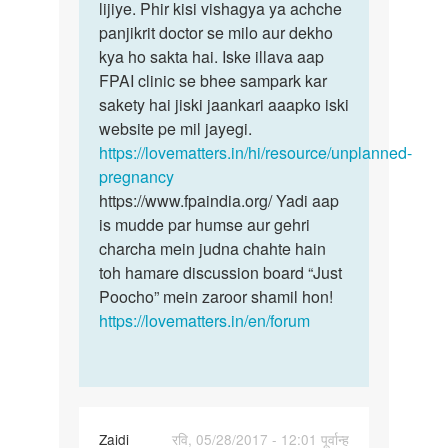
gf
lijiye. Phir kisi vishagya ya achche
pregnancy
ka
panjikrit doctor se milo aur dekho
ke
6
kya ho sakta hai. Iske illava aap
month
FPAI clinic se bhee sampark kar
se
sakety hai jiski jaankari aaapko iski
mc
website pe mil jayegi.
by
https://lovematters.in/hi/resource/unplanned-
raj
pregnancy
ji
https://www.fpaindia.org/ Yadi aap
is mudde par humse aur gehri
charcha mein judna chahte hain
toh hamare discussion board “Just
Poocho” mein zaroor shamil hon!
https://lovematters.in/en/forum
Zaidi
रवि, 05/28/2017 - 12:01 पूर्वान्ह