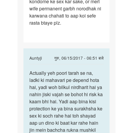
kondome ke sex kar sake, or meri
period
wife permanent garbh norodhak ni
ke
karwana chahati to aap koi sefe
bare
rasta btaye plz.
In
Auntyji
गुरु, 06/15/2017 - 06:51 बजे
reply
पर्मालिंक
to
Actually yeh poori tarah se na,
Actually
mam
ladki ki mahavari pe depend hota
yeh
mujhe
hai, yadi woh bilkul nirdharit hai ya
poori
safe
nahin jiski vajah se bohot hi risk ka
tarah
period
kaam bhi hai. Yadi aap bina kisi
se
ke
protection ke ya bina surakhsha ke
bare
sex ki soch rahe hai toh shayad
by
aap un dino ki baat kar rahe hain
amitaggerwal
jin mein bachcha rukna mushkil