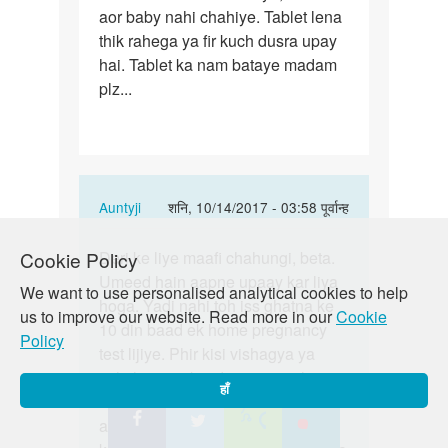
aor baby nahi chahiye. Tablet lena
thik rahega ya fir kuch dusra upay
hai. Tablet ka nam bataye madam
plz...
In
Auntyji
शनि, 10/14/2017 - 03:58 पूर्वान्ह
reply
पर्मालिंक
to
Deri ke liye maafi chahungi, beta.
Cookie Policy
Deri
Madam,
Umeed hain aapne upaay kar liya
ke
We want to use personalised analytical cookies to help
…
hoga. Yadi nahi toh iss ghatna ke
liye
us to improve our website. Read more in our
Cookie
by
10 din baad ek home pregnancy
maafi
Policy
nitin
test lijiye. Phir kisi vishagya ya
chahungi,
moni
achche panjikrit doctor se milo aur
…
हाँ
dekho kya ho sakta hai. Iske illava
aap FPAI clinic se bhee sampark