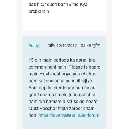
aati h Or dusri bar 15 me Kya
mere
problam h
ek
bar
mc
28
din
In
Auntyji
शनि, 10/14/2017 - 03:40 पूर्वान्ह
me…
reply
पर्मालिंक
to
15 din main periods ka aana itna
15
Mam
common nahi hain. Please is baare
din
mere
main ek visheshagya ya achchhe
main
ek
panjikrit doctor se consult kijiye.
periods
bar
Yadi aap is mudde par humse aur
ka
mc
gehri charcha mein judna chahte
aana…
28
hain toh hamare discussion board
din
“Just Poocho” mein zaroor shamil
me…
hon!
https://lovematters.in/en/forum
by
Mamta