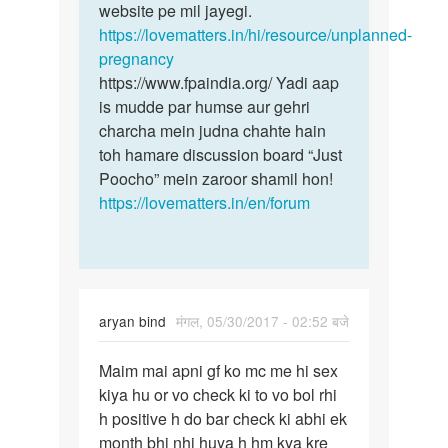
Yogi
website pe mil jayegi.
https://lovematters.in/hi/resource/unplanned-
pregnancy
https://www.fpaindia.org/ Yadi aap
is mudde par humse aur gehri
charcha mein judna chahte hain
toh hamare discussion board “Just
Poocho” mein zaroor shamil hon!
https://lovematters.in/en/forum
aryan bind
मंगल, 05/30/2017 - 02:52 बजे
पर्मालिंक
Maim mai apni gf ko mc me hi sex
Maim
kiya hu or vo check ki to vo bol rhi
mai
h positive h do bar check ki abhi ek
apni
month bhi nhi huya h hm kya kre
gf