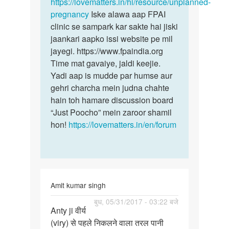
aryan
https://lovematters.in/hi/resource/unplanned-
bind
pregnancy
Iske alawa aap FPAI
clinic se sampark kar sakte hai jiski
jaankari aapko issi website pe mil
jayegi. https://www.fpaindia.org
Time mat gavaiye, jaldi keejie.
Yadi aap is mudde par humse aur
gehri charcha mein judna chahte
hain toh hamare discussion board
“Just Poocho” mein zaroor shamil
hon!
https://lovematters.in/en/forum
Amit kumar singh
पर्मालिंक
बुध, 05/31/2017 - 03:22 बजे
Anty ji वीर्य
Anty
(viry) से पहले निकलने वाला तरल पानी
ji