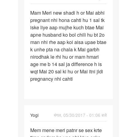
पर्मालिंक
Mam Meri new shadi h or Mai abhi
Mam
pregnant nhi hona cahti hu 1 sal tk
Meri
iske liye aap mujhe kuch btae Mai
new
apne husband ko bol chili hu bt 2o
shadi
man nhi rhe aap koi aisa upae btae
h
k unhe pta na chala k Mai garbh
or
nirodhak le rhi hu or mam hmari
Mai
age me b 14 sal ja difference h is
wqt Mai 20 sal ki hu or Mai itni jldi
pregnancy nhi cahti
Yogi
मंगल, 05/30/2017 - 01:06 बजे
पर्मालिंक
Mem mene meri patnr se sex krte
Mem