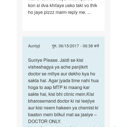
kon si dva khilaye usko taki vo thik
ko
ho jaye plzzz maim reply me. ...
mc
me
hi
In
Auntyji
गुरु, 06/15/2017 - 06:38 बजे
reply
पर्मालिंक
to
Suniye Please. Jaldi se kisi
Suniye
Maim
visheshagya ya ache panjikrit
Please.
mai
doctor se miliye aur dekho kya ho
Jaldi
apni
sakta hai. Agar jyada time nahi hua
se
gf
hoga to aap MTP ki maang kar
kisi
ko
sakte hai, kisi bhi clinic mein.Kisi
mc
bharosemand doctor ki rai leejiye
me
aur kisi neem hakeen ya chemist ki
hi
baaton mein bilkul mat aa jaaiye –
by
DOCTOR ONLY.