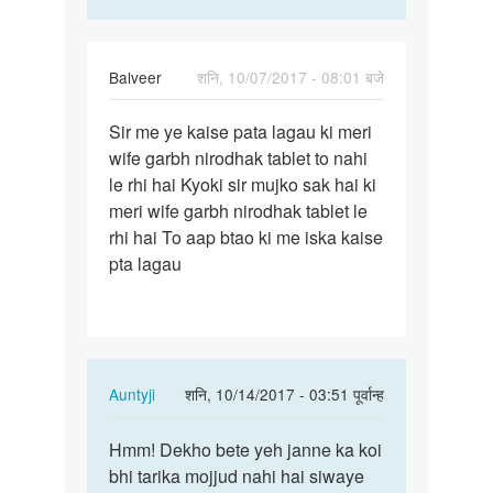
Balveer
शनि, 10/07/2017 - 08:01 बजे
पर्मालिंक
Sir me ye kaise pata lagau ki meri
Sir
wife garbh nirodhak tablet to nahi
me
le rhi hai Kyoki sir mujko sak hai ki
ye
meri wife garbh nirodhak tablet le
kaise
rhi hai To aap btao ki me iska kaise
pata
pta lagau
lagau…
In
Auntyji
शनि, 10/14/2017 - 03:51 पूर्वान्ह
reply
पर्मालिंक
to
Hmm! Dekho bete yeh janne ka koi
Hmm!
Sir
bhi tarika mojjud nahi hai siwaye
Dekho