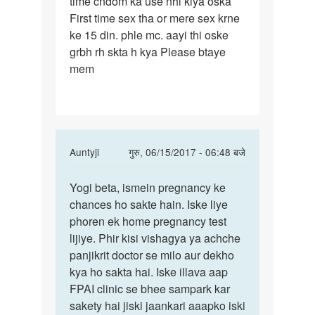
time cndom ka use nhi kiya oska
mene
First time sex tha or mere sex krne
meri
ke 15 din. phle mc. aayi thi oske
patnr
grbh rh skta h kya Please btaye
se
mem
sex
In
Auntyji
गुरु, 06/15/2017 - 06:48 बजे
reply
पर्मालिंक
to
Yogi beta, ismein pregnancy ke
Yogi
Mem
chances ho sakte hain. Iske liye
beta,
mene
phoren ek home pregnancy test
ismein
meri
lijiye. Phir kisi vishagya ya achche
pregnancy
patnr
panjikrit doctor se milo aur dekho
se
kya ho sakta hai. Iske illava aap
sex
FPAI clinic se bhee sampark kar
by
sakety hai jiski jaankari aaapko iski