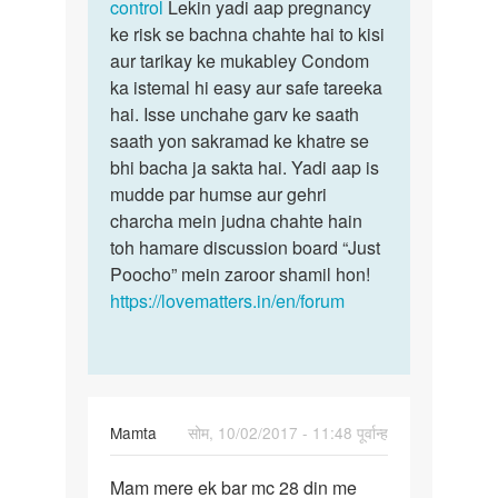
koi
control
Lekin yadi aap pregnancy
aisia…
ke risk se bachna chahte hai to kisi
by
aur tarikay ke mukabley Condom
Pandey
ka istemal hi easy aur safe tareeka
hai. Isse unchahe garv ke saath
saath yon sakramad ke khatre se
bhi bacha ja sakta hai. Yadi aap is
mudde par humse aur gehri
charcha mein judna chahte hain
toh hamare discussion board “Just
Poocho” mein zaroor shamil hon!
https://lovematters.in/en/forum
Mamta
सोम, 10/02/2017 - 11:48 पूर्वान्ह
पर्मालिंक
Mam mere ek bar mc 28 din me
Mam