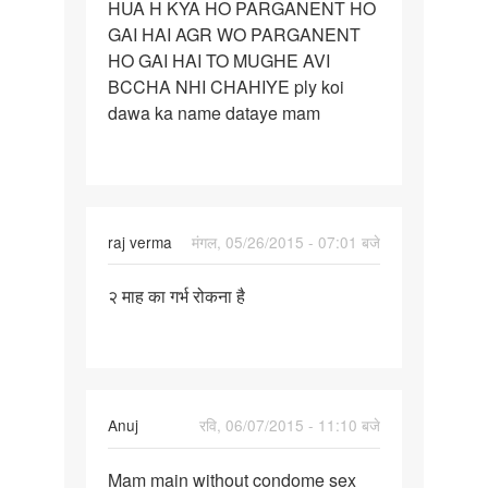
HUA H KYA HO PARGANENT HO
PATNER
GAI HAI AGR WO PARGANENT
KO
HO GAI HAI TO MUGHE AVI
DO
BCCHA NHI CHAHIYE ply koi
DIN
dawa ka name dataye mam
raj verma
मंगल, 05/26/2015 - 07:01 बजे
पर्मालिंक
२ माह का गर्भ रोकना है
२
माह
का
गर्भ
रोकना
Anuj
रवि, 06/07/2015 - 11:10 बजे
है
पर्मालिंक
Mam main without condome sex
Mam