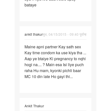
bataye
pichle
mahine
ankit thakur
बुध, 04/15/2015 - 09:40 पूर्वान्ह
पर्मालिंक
Maine apni partner Kay sath sex
Maine
Kay time condom ka use kiya tha ...
apni
Aap ye btaiye Ki pregnancy to nqhi
partner
hogi na.... ? Main esa Isi liye puch
Kay
raha Hu mam, kyonki pichli baar
sath
MC 10 din late Ho gayi thi...
Ankit Thakur