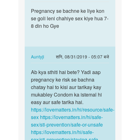
reply
पर्मालिंक
to
Pregnancy se bachne ke liye kon
Pregnancy
Pregnancy
se goli leni chahiye sex kiye hua 7-
se
rokne
8 din ho Gye
bachne
k
ke
gharelu
liye…
by
poonam
In
Auntyji
शनि, 08/31/2019 - 05:07 बजे
reply
पर्मालिंक
to
Ab kya sthiti hai bete? Yadi aap
Ab
Pregnancy
pregnancy ke risk se bachna
kya
se
chatay hai to kisi aur tarikay kay
sthiti
bachne
mukabley Condom ka istemal hi
hai
ke
easy aur safe tarika hai.
bete?
liye…
https://lovematters.in/hi/resource/safe-
Yadi…
by
sex
https://lovematters.in/hi/safe-
Komal
sex/sti-prevention/safe-or-unsafe
https://lovematters.in/hi/safe-
sex/sti-prevention/staying-safe