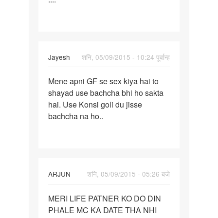
time
sex
kre
AGR
Jayesh
शनि, 05/09/2015 - 10:24 पूर्वान्ह
पर्मालिंक
Mene apni GF se sex kiya hai to
Mene
shayad use bachcha bhi ho sakta
apni
hai. Use Konsi goli du jisse
GF
bachcha na ho..
se
sex
kiya
hai
ARJUN
शनि, 05/09/2015 - 05:26 बजे
पर्मालिंक
MERI LIFE PATNER KO DO DIN
MERI
PHALE MC KA DATE THA NHI
LIFE