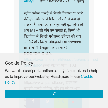
है
In
Auntyji
शनि, 10/28/2017 - 10:39 पूर्वान्ह
रोकना
reply
पर्मालिंक
है
to
सुनिए प्लीज. जल्दी से किसी विशेषज्ञ या अच्छे
सुनिए
by
1
पंजीकृत डॉक्टर से मिलिए और देखो क्या हो
प्लीज.
swaroop
महीने
सकता है. अगर ज़्यादा टाइम नहीं हुआ होगा तो
जल्दी
का
आप MTP की माँग कर सकते है, किसी भी
से
गर्भ
क्लिनिक में. किसी भरोसेमंद डॉक्टर की राय
किसी…
है
लीजिये और किसी नीम-हकीम या chemist
by
की बातों में बिलकुल मत आ जाइये –
Sagar
DOCTOR ONLY.
Patel
https://lovematters.in/hi/resource/unplanned-
Cookie Policy
pregnancy
इसके अलावा आप FPAI
We want to use personalised analytical cookies to help
क्लिनिक से संपर्क कर सकते है जिसकी
us to improve our website. Read more in our
Cookie
जानकारी आपको इस वेबसाइट पे मिल जाएगी.
Policy
https://www.fpaindia.org टाइम मत
गवाइये, जल्दी कीजिए. यदि इस मुद्दे पर आप
और गहरी चर्चा में जुड़ना चाहते हैं, तो हमारे
हाँ
डिस्कशन बोर्ड, " जस्ट पूछो" में ज़रूर शामिल
हों.
https://lovematters.in/hi/forum