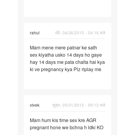
ke
sath
rahul
रवि, 04/26/2015 - 04:16 बजे
पर्मालिंक
Mam mene mere patnar ke sath
Mam
sex kiyatha usko 14 days ho gaye
mene
hay 14 days me pata chalta hai kya
mere
ki ve pregnancy kya Plz riplay me
patnar
ke
sath
vivek
शुक्र, 05/01/2015 - 09:12 बजे
पर्मालिंक
Mam hum kis time sex kre AGR
Mam
pregnant hone we bchna h ldki KO
hum
....
kis