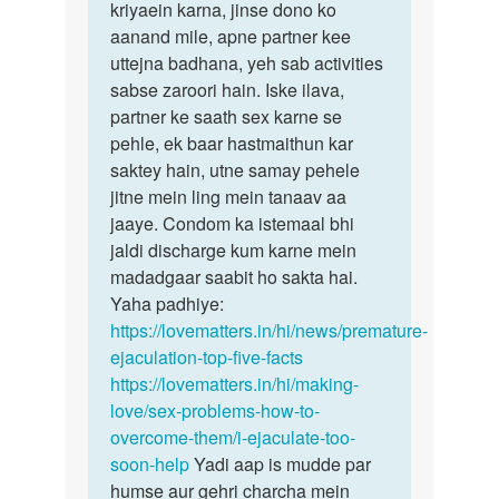
samay
kriyaein karna, jinse dono ko
mein,
take
aanand mile, apne partner kee
…
sex…
uttejna badhana, yeh sab activities
by
sabse zaroori hain. Iske ilava,
Morya
partner ke saath sex karne se
j
pehle, ek baar hastmaithun kar
saktey hain, utne samay pehele
jitne mein ling mein tanaav aa
jaaye. Condom ka istemaal bhi
jaldi discharge kum karne mein
madadgaar saabit ho sakta hai.
Yaha padhiye:
https://lovematters.in/hi/news/premature-
ejaculation-top-five-facts
https://lovematters.in/hi/making-
love/sex-problems-how-to-
overcome-them/i-ejaculate-too-
soon-help
Yadi aap is mudde par
humse aur gehri charcha mein