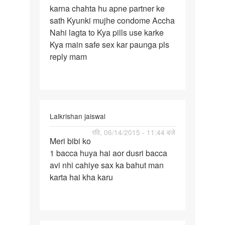
karna chahta hu apne partner ke
main
sath Kyunki mujhe condome Accha
without
Nahi lagta to Kya pills use karke
condome
Kya main safe sex kar paunga pls
sex
reply mam
Lalkrishan jaiswal
पर्मालिंक
रवि, 06/14/2015 - 11:44 बजे
Meri bibi ko
Meri
1 bacca huya hai aor dusri bacca
bibi
avi nhi cahiye sax ka bahut man
ko
karta hai kha karu
1
bacca
huya
hai