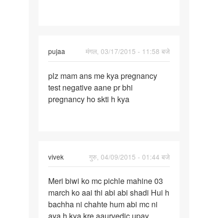
pujaa
मंगल, 03/17/2015 - 11:58 बजे
पर्मालिंक
plz mam ans me kya pregnancy
plz
test negative aane pr bhi
mam
pregnancy ho skti h kya
ans
me
kya
pregnancy
vivek
गुरु, 04/09/2015 - 01:44 बजे
पर्मालिंक
Meri biwi ko mc pichle mahine 03
Meri
march ko aai thi abi abi shadi Hui h
biwi
bachha ni chahte hum abi mc ni
ko
aya h kya kre aaurvedic upay
mc