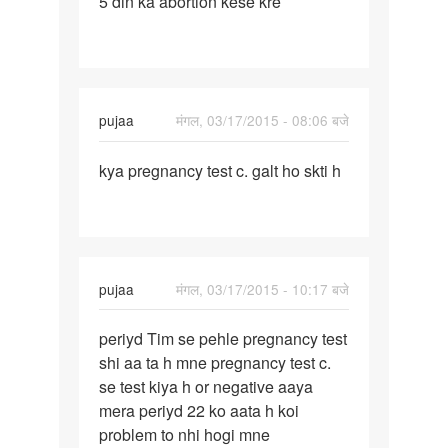
5 din ka abortion kese kre
5
din
ka
abortion
kese
pujaa
मंगल, 03/17/2015 - 08:06 बजे
kre
पर्मालिंक
kya pregnancy test c. galt ho skti h
kya
pregnancy
test
c.
galt
pujaa
मंगल, 03/17/2015 - 10:17 बजे
ho
पर्मालिंक
periyd Tim se pehle pregnancy test
periyd
shi aa ta h mne pregnancy test c.
Tim
se test kiya h or negative aaya
se
mera periyd 22 ko aata h koi
pehle
problem to nhi hogi mne
pregnancy