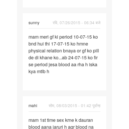
sunny
रवि, 07/26/2015 - 06:34 बजे
पर्मालिंक
mam meri gf ki period 10-07-15 ko
mam
bnd hui thi 17-07-15 ko hmne
meri
physical relation bnaya or gf ko pill
gf
de di khane ko...ab 24-07-15 ko fir
ki
se period jesa blood aa rha h iska
period
kya mtlb h
10-
07
mahi
सोम, 08/03/2015 - 01:42 पूर्वान्ह
पर्मालिंक
mam 1st time sex krne k dauran
mam
blood aana jaruri h agr blood na
1st