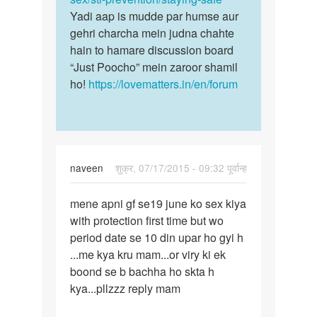
Yadi aap is mudde par humse aur
gehri charcha mein judna chahte
hain to hamare discussion board
“Just Poocho” mein zaroor shamil
ho!
https://lovematters.in/en/forum
naveen
शुक्र, 07/17/2015 - 09:32 पूर्वान्ह
पर्मालिंक
mene apni gf se19 june ko sex kiya
mene
with protection first time but wo
apni
period date se 10 din upar ho gyi h
gf
...me kya kru mam...or viry ki ek
se19
boond se b bachha ho skta h
june
kya...pllzzz reply mam
ko
sex