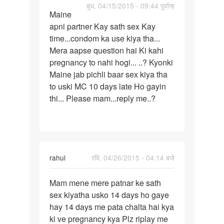
पर्मालिंक
बुध, 04/15/2015 - 09:44 पूर्वान्ह
Maine
Maine
apni partner Kay sath sex Kay
apni
time...condom ka use kiya tha...
partner
Mera aapse question hai Ki kahi
Kay
pregnancy to nahi hogi... ..? Kyonki
sath
Maine jab pichli baar sex kiya tha
to uski MC 10 days late Ho gayin
thi... Please mam...reply me..?
rahul
रवि, 04/26/2015 - 04:14 बजे
पर्मालिंक
Mam mene mere patnar ke sath
Mam
sex kiyatha usko 14 days ho gaye
mene
hay 14 days me pata chalta hai kya
mere
ki ve pregnancy kya Plz riplay me
patnar