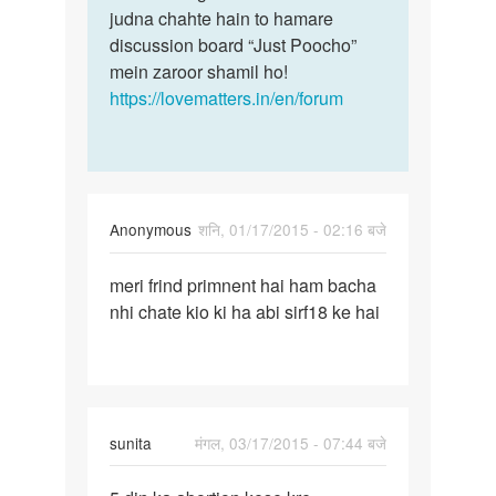
judna chahte hain to hamare
discussion board “Just Poocho”
mein zaroor shamil ho!
https://lovematters.in/en/forum
Anonymous
शनि, 01/17/2015 - 02:16 बजे
पर्मालिंक
meri frind primnent hai ham bacha
meri
nhi chate kio ki ha abi sirf18 ke hai
frind
primnent
hai
ham
sunita
मंगल, 03/17/2015 - 07:44 बजे
पर्मालिंक