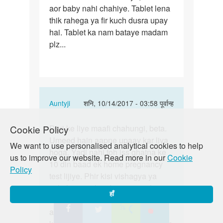
aor baby nahi chahiye. Tablet lena
thik rahega ya fir kuch dusra upay
hai. Tablet ka nam bataye madam
plz...
In
Auntyji
शनि, 10/14/2017 - 03:58 पूर्वान्ह
reply
पर्मालिंक
to
Deri ke liye maafi chahungi, beta.
Cookie Policy
Deri
Madam,
Umeed hain aapne upaay kar liya
ke
We want to use personalised analytical cookies to help
…
hoga. Yadi nahi toh iss ghatna ke
liye
us to improve our website. Read more in our
Cookie
by
10 din baad ek home pregnancy
maafi
Policy
nitin
test lijiye. Phir kisi vishagya ya
chahungi,
moni
achche panjikrit doctor se milo aur
…
हाँ
dekho kya ho sakta hai. Iske illava
aap FPAI clinic se bhee sampark