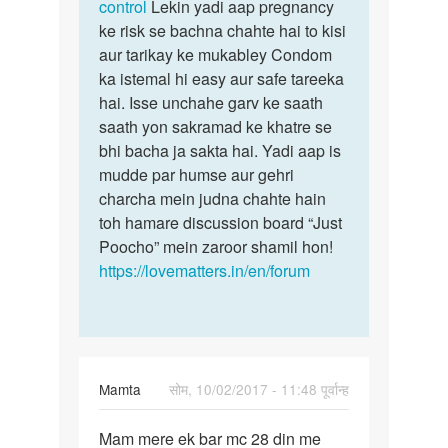
koi
control
Lekin yadi aap pregnancy
aisia…
ke risk se bachna chahte hai to kisi
by
aur tarikay ke mukabley Condom
Pandey
ka istemal hi easy aur safe tareeka
hai. Isse unchahe garv ke saath
saath yon sakramad ke khatre se
bhi bacha ja sakta hai. Yadi aap is
mudde par humse aur gehri
charcha mein judna chahte hain
toh hamare discussion board “Just
Poocho” mein zaroor shamil hon!
https://lovematters.in/en/forum
Mamta
सोम, 10/02/2017 - 11:48 पूर्वान्ह
पर्मालिंक
Mam mere ek bar mc 28 din me
Mam