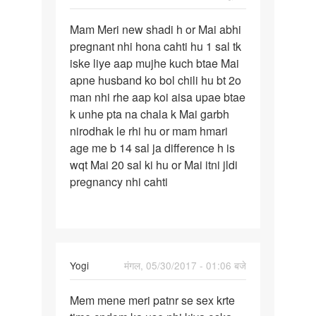
पर्मालिंक
Mam Meri new shadi h or Mai abhi
Mam
pregnant nhi hona cahti hu 1 sal tk
Meri
iske liye aap mujhe kuch btae Mai
new
apne husband ko bol chili hu bt 2o
shadi
man nhi rhe aap koi aisa upae btae
h
k unhe pta na chala k Mai garbh
or
nirodhak le rhi hu or mam hmari
Mai
age me b 14 sal ja difference h is
wqt Mai 20 sal ki hu or Mai itni jldi
pregnancy nhi cahti
Yogi
मंगल, 05/30/2017 - 01:06 बजे
पर्मालिंक
Mem mene meri patnr se sex krte
Mem