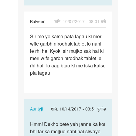
Balveer
शनि, 10/07/2017 - 08:01 बजे
पर्मालिंक
Sir me ye kaise pata lagau ki meri
Sir
wife garbh nirodhak tablet to nahi
me
le rhi hai Kyoki sir mujko sak hai ki
ye
meri wife garbh nirodhak tablet le
kaise
rhi hai To aap btao ki me iska kaise
pata
pta lagau
lagau…
In
Auntyji
शनि, 10/14/2017 - 03:51 पूर्वान्ह
reply
पर्मालिंक
to
Hmm! Dekho bete yeh janne ka koi
Hmm!
Sir
bhi tarika mojjud nahi hai siwaye
Dekho