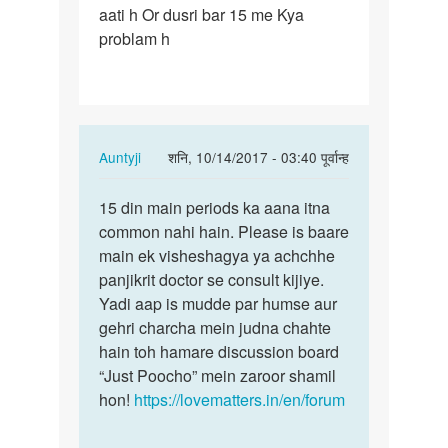
aati h Or dusri bar 15 me Kya
mere
problam h
ek
bar
mc
28
din
In
Auntyji
शनि, 10/14/2017 - 03:40 पूर्वान्ह
me…
reply
पर्मालिंक
to
15 din main periods ka aana itna
15
Mam
common nahi hain. Please is baare
din
mere
main ek visheshagya ya achchhe
main
ek
panjikrit doctor se consult kijiye.
periods
bar
Yadi aap is mudde par humse aur
ka
mc
gehri charcha mein judna chahte
aana…
28
hain toh hamare discussion board
din
“Just Poocho” mein zaroor shamil
me…
hon!
https://lovematters.in/en/forum
by
Mamta