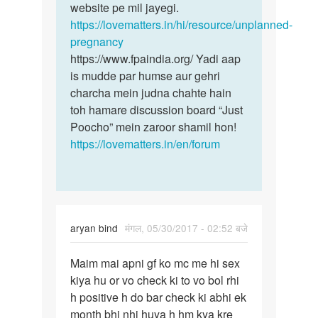
Yogi
website pe mil jayegi.
https://lovematters.in/hi/resource/unplanned-
pregnancy
https://www.fpaindia.org/ Yadi aap
is mudde par humse aur gehri
charcha mein judna chahte hain
toh hamare discussion board “Just
Poocho” mein zaroor shamil hon!
https://lovematters.in/en/forum
aryan bind
मंगल, 05/30/2017 - 02:52 बजे
पर्मालिंक
Maim mai apni gf ko mc me hi sex
Maim
kiya hu or vo check ki to vo bol rhi
mai
h positive h do bar check ki abhi ek
apni
month bhi nhi huya h hm kya kre
gf