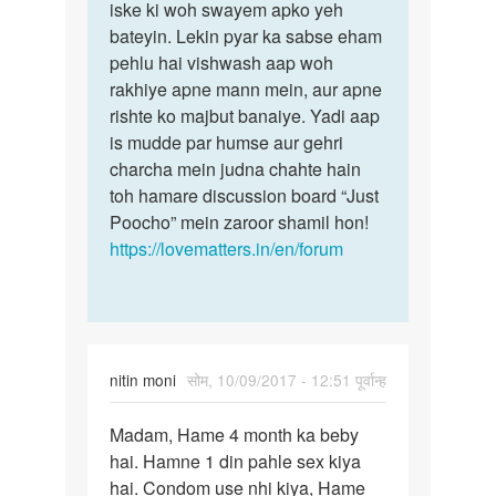
me
iske ki woh swayem apko yeh
bete
ye
bateyin. Lekin pyar ka sabse eham
yeh
kaise
pehlu hai vishwash aap woh
janne
pata
rakhiye apne mann mein, aur apne
ka…
lagau…
rishte ko majbut banaiye. Yadi aap
by
is mudde par humse aur gehri
Balveer
charcha mein judna chahte hain
toh hamare discussion board “Just
Poocho” mein zaroor shamil hon!
https://lovematters.in/en/forum
nitin moni
सोम, 10/09/2017 - 12:51 पूर्वान्ह
पर्मालिंक
Madam, Hame 4 month ka beby
Madam,
hai. Hamne 1 din pahle sex kiya
…
hai. Condom use nhi kiya, Hame