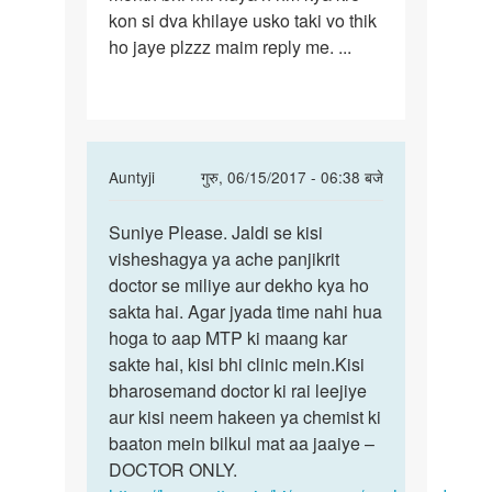
kon si dva khilaye usko taki vo thik
ko
ho jaye plzzz maim reply me. ...
mc
me
hi
In
Auntyji
गुरु, 06/15/2017 - 06:38 बजे
reply
पर्मालिंक
to
Suniye Please. Jaldi se kisi
Suniye
Maim
visheshagya ya ache panjikrit
Please.
mai
doctor se miliye aur dekho kya ho
Jaldi
apni
sakta hai. Agar jyada time nahi hua
se
gf
hoga to aap MTP ki maang kar
kisi
ko
sakte hai, kisi bhi clinic mein.Kisi
mc
bharosemand doctor ki rai leejiye
me
aur kisi neem hakeen ya chemist ki
hi
baaton mein bilkul mat aa jaaiye –
by
DOCTOR ONLY.