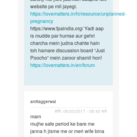
Amit
website pe mil jayegi.
kumar
https://lovematters.in/hi/resource/unplanned-
singh
pregnancy
https://www.fpaindia.org/ Yadi aap
is mudde par humse aur gehri
charcha mein judna chahte hain
toh hamare discussion board “Just
Poocho” mein zaroor shamil hon!
https://lovematters.in/en/forum
amitaggerwal
पर्मालिंक
शनि, 06/03/2017 - 06:40 बजे
mam
mam
mujhe safe period ke bare me
mujhe
janna h jisme me or meri wife bina
safe