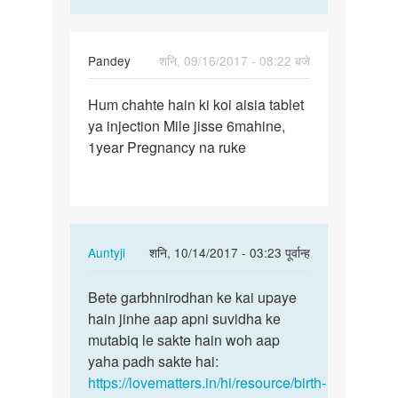
Pandey
शनि, 09/16/2017 - 08:22 बजे
पर्मालिंक
Hum chahte hain ki koi aisia tablet
Hum
ya injection Mile jisse 6mahine,
chahte
1year Pregnancy na ruke
hain
ki
koi
aisia…
In
Auntyji
शनि, 10/14/2017 - 03:23 पूर्वान्ह
reply
पर्मालिंक
to
Bete garbhnirodhan ke kai upaye
Bete
Hum
hain jinhe aap apni suvidha ke
garbhnirodhan
chahte
mutabiq le sakte hain woh aap
ke
hain
yaha padh sakte hai:
kai…
ki
https://lovematters.in/hi/resource/birth-