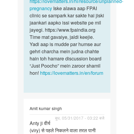
aryan
https://lovematters.in/hi/resource/unplanned-
bind
pregnancy
Iske alawa aap FPAI
clinic se sampark kar sakte hai jiski
jaankari aapko issi website pe mil
jayegi. https://www.fpaindia.org
Time mat gavaiye, jaldi keejie.
Yadi aap is mudde par humse aur
gehri charcha mein judna chahte
hain toh hamare discussion board
“Just Poocho” mein zaroor shamil
hon!
https://lovematters.in/en/forum
Amit kumar singh
पर्मालिंक
बुध, 05/31/2017 - 03:22 बजे
Anty ji वीर्य
Anty
(viry) से पहले निकलने वाला तरल पानी
ji