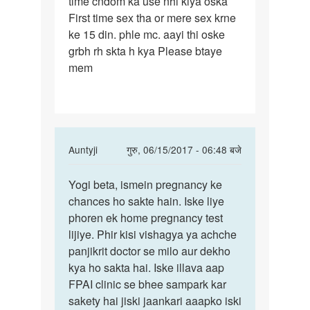
time cndom ka use nhi kiya oska
mene
First time sex tha or mere sex krne
meri
ke 15 din. phle mc. aayi thi oske
patnr
grbh rh skta h kya Please btaye
se
mem
sex
In
Auntyji
गुरु, 06/15/2017 - 06:48 बजे
reply
पर्मालिंक
to
Yogi beta, ismein pregnancy ke
Yogi
Mem
chances ho sakte hain. Iske liye
beta,
mene
phoren ek home pregnancy test
ismein
meri
lijiye. Phir kisi vishagya ya achche
pregnancy
patnr
panjikrit doctor se milo aur dekho
se
kya ho sakta hai. Iske illava aap
sex
FPAI clinic se bhee sampark kar
by
sakety hai jiski jaankari aaapko iski