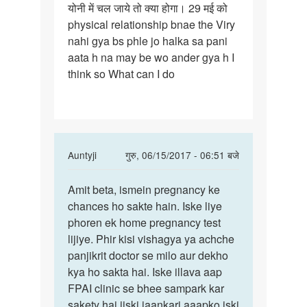
योनी में चल जाये तो क्या होगा। 29 मई को
वीर्य
physical relationship bnae the Viry
(viry)
nahi gya bs phle jo halka sa pani
से
aata h na may be wo ander gya h I
पहले
think so What can I do
In
Auntyji
गुरु, 06/15/2017 - 06:51 बजे
reply
पर्मालिंक
to
Amit beta, ismein pregnancy ke
Amit
Anty
chances ho sakte hain. Iske liye
beta,
ji
phoren ek home pregnancy test
ismein
वीर्य
lijiye. Phir kisi vishagya ya achche
pregnancy
(viry)
panjikrit doctor se milo aur dekho
से
kya ho sakta hai. Iske illava aap
पहले
FPAI clinic se bhee sampark kar
by
sakety hai jiski jaankari aaapko iski