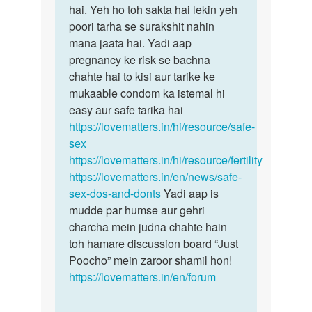
hai. Yeh ho toh sakta hai lekin yeh
poori tarha se surakshit nahin
mana jaata hai. Yadi aap
pregnancy ke risk se bachna
chahte hai to kisi aur tarike ke
mukaable condom ka istemal hi
easy aur safe tarika hai
https://lovematters.in/hi/resource/safe-
sex
https://lovematters.in/hi/resource/fertility
https://lovematters.in/en/news/safe-
sex-dos-and-donts
Yadi aap is
mudde par humse aur gehri
charcha mein judna chahte hain
toh hamare discussion board “Just
Poocho” mein zaroor shamil hon!
https://lovematters.in/en/forum