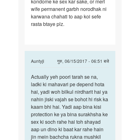
kondome ke sex kar sake, or meri
period
wife permanent garbh norodhak ni
ke
karwana chahati to aap koi sefe
bare
rasta btaye plz.
In
Auntyji
गुरु, 06/15/2017 - 06:51 बजे
reply
पर्मालिंक
to
Actually yeh poori tarah se na,
Actually
mam
ladki ki mahavari pe depend hota
yeh
mujhe
hai, yadi woh bilkul nirdharit hai ya
poori
safe
nahin jiski vajah se bohot hi risk ka
tarah
period
kaam bhi hai. Yadi aap bina kisi
se
ke
protection ke ya bina surakhsha ke
bare
sex ki soch rahe hai toh shayad
by
aap un dino ki baat kar rahe hain
amitaggerwal
jin mein bachcha rukna mushkil