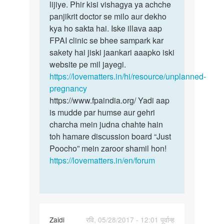
gf
lijiye. Phir kisi vishagya ya achche
pregnancy
ka
panjikrit doctor se milo aur dekho
ke
6
kya ho sakta hai. Iske illava aap
month
FPAI clinic se bhee sampark kar
se
sakety hai jiski jaankari aaapko iski
mc
website pe mil jayegi.
by
https://lovematters.in/hi/resource/unplanned-
raj
pregnancy
ji
https://www.fpaindia.org/ Yadi aap
is mudde par humse aur gehri
charcha mein judna chahte hain
toh hamare discussion board “Just
Poocho” mein zaroor shamil hon!
https://lovematters.in/en/forum
Zaidi
रवि, 05/28/2017 - 12:01 पूर्वान्ह