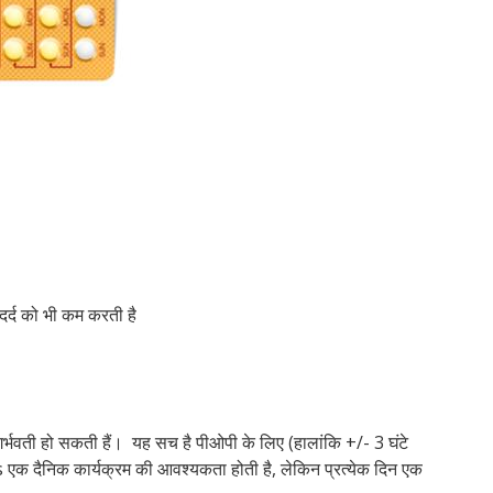
क्या
क्या
होत
पहन
फाय
बिन
है?
हैं?
क्या
गर्
होत
होत
है?
और
कॉन
है?
स्पं
है?
है?
नुक
वाल
निर
ट्रा
किय
दर्द को भी कम करती है
र्भवती हो सकती हैं। यह सच है पीओपी के लिए (हालांकि +/- 3 घंटे
 एक दैनिक कार्यक्रम की आवश्यकता होती है, लेकिन प्रत्येक दिन एक