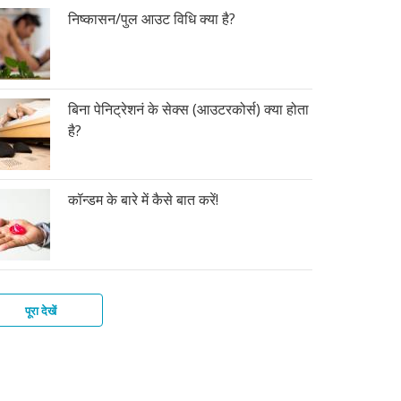
निष्कासन/पुल आउट विधि क्या है?
बिना पेनिट्रेशनं के सेक्स (आउटरकोर्स) क्या होता
है?
कॉन्डम के बारे में कैसे बात करें!
पूरा देखें
मोनल
र
ूडी
्डम
ांट
ा
ंदी
्मीसाइड(शुक्राणुनाशी)
भनिरोधक
ाफ्राम
ूडी
ूडी
ी,
क्शन