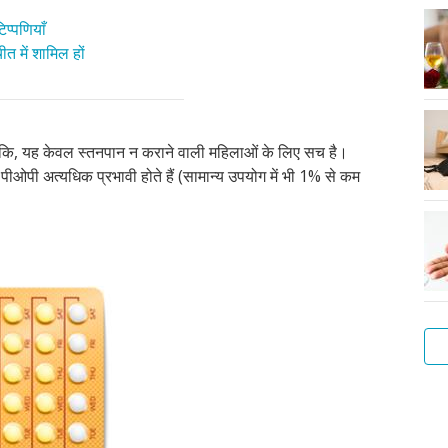
प्पणियाँ
त में शामिल हों
ांकि, यह केवल स्तनपान न कराने वाली महिलाओं के लिए सच है।
, पीओपी अत्यधिक प्रभावी होते हैं (सामान्य उपयोग में भी 1% से कम
हार्
कॉप
आईय
कॉन
इंप्ल
बिन
नसब
स्पर
गर्
डाय
आईय
आईय
क्या
कैसे
के
गोल
क्या
क्या
इंजे
और