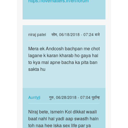
https://lovematters.in/en/forum
In
niraj patel
सोम, 06/18/2018 - 07:24 बजे
reply
पर्मालिंक
to
Mera ek Andcosh bachpan me chot
Mera
चिंता
lagane k karan kharab ho gaya hai
ek
मत
to kya mai apne bacha ka pita ban
Andcosh
कीजिये,
sakta hu
bachpan
बेटे.
me…
एक…
by
Auntyji
In
Auntyji
गुरु, 06/28/2018 - 07:04 पूर्वान्ह
reply
पर्मालिंक
to
Niraj bete, ismein Koi dikkat waali
Niraj
Mera
baat nahi hai yadi aap swasth hain
bete,
ek
toh naa hee iska sex life par ya
ismein