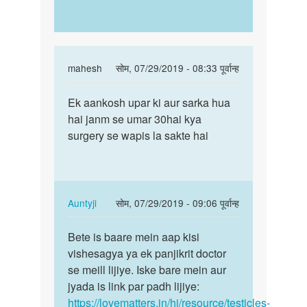
In
mahesh
सोम, 07/29/2019 - 08:33 पूर्वान्ह
reply
पर्मालिंक
to
Ek aankosh upar ki aur sarka hua
Ek
Agar
hai janm se umar 30hai kya
aankosh
ek
surgery se wapis la sakte hai
upar
brishan
ki
upar
aur
ki
sarka…
tarf…
In
Auntyji
सोम, 07/29/2019 - 09:06 पूर्वान्ह
by
reply
पर्मालिंक
saroj
to
Bete is baare mein aap kisi
Bete
kumar
Ek
vishesagya ya ek panjikrit doctor
is
aankosh
se meill lijiye. Iske bare mein aur
baare
upar
jyada is link par padh lijiye:
mein
ki
https://lovematters.in/hi/resource/testicles-
aap