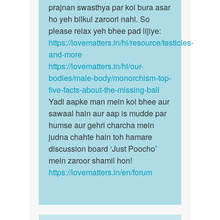
Andcosh
prajnan swasthya par koi bura asar
Koi…
bachpan
ho yeh bilkul zaroori nahi. So
me…
please relax yeh bhee pad lijiye:
by
https://lovematters.in/hi/resource/testicles-
niraj
and-more
patel
https://lovematters.in/hi/our-
bodies/male-body/monorchism-top-
five-facts-about-the-missing-ball
Yadi aapke man mein koi bhee aur
sawaal hain aur aap is mudde par
humse aur gehri charcha mein
judna chahte hain toh hamare
discussion board ‘Just Poocho’
mein zaroor shamil hon!
https://lovematters.in/en/forum