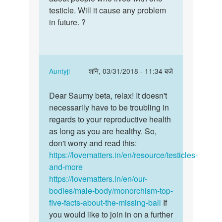
ajim
testicle. Will it cause any problem
in future. ?
In
Auntyji
शनि, 03/31/2018 - 11:34 बजे
reply
पर्मालिंक
to
Dear Saumy beta, relax! It doesn't
Dear
Dear
necessarily have to be troubling in
Saumy
docter,
regards to your reproductive health
beta,
I
as long as you are healthy. So,
relax!
am
don't worry and read this:
It…
saumy…
https://lovematters.in/en/resource/testicles-
by
and-more
Saumy
https://lovematters.in/en/our-
Gupta
bodies/male-body/monorchism-top-
five-facts-about-the-missing-ball
If
you would like to join in on a further