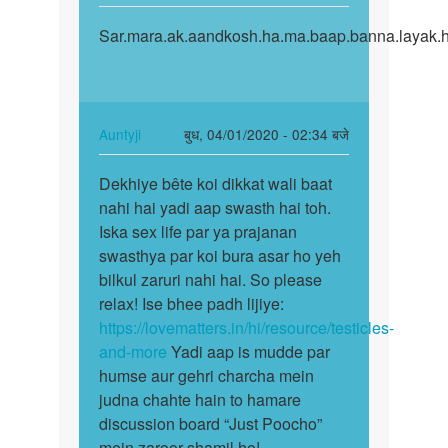
reply
पर्मालिंक
to
Sar.mara.ak.aandkosh.ha.ma.baap.banna.layak.h
Sar.mara.ak.aandkosh.ha.ma…
Mansoor
bete
sperm
ka
In
Auntyji
बुध, 04/01/2020 - 02:34 बजे
banana…
reply
पर्मालिंक
by
to
Dekhiye bête koi dikkat wali baat
Dekhiye
Auntyji
Sar.mara.ak.aandkosh.ha.ma…
nahi hai yadi aap swasth hai toh.
bête
by
Iska sex life par ya prajanan
koi
Vashu.sing
swasthya par koi bura asar ho yeh
dikkat
bilkul zaruri nahi hai. So please
wali…
relax! Ise bhee padh lijiye:
https://lovematters.in/hi/resource/testicles-
and-more
Yadi aap is mudde par
humse aur gehri charcha mein
judna chahte hain to hamare
discussion board “Just Poocho”
mein zaroor shamil ho!