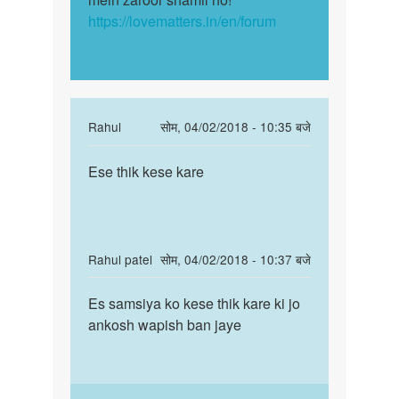
https://lovematters.in/en/forum
In
Rahul
सोम, 04/02/2018 - 10:35 बजे
reply
पर्मालिंक
to
Ese thik kese kare
Ese
चिंता
thik
मत
kese
कीजिये,
kare
बेटे.
In
Rahul patel
सोम, 04/02/2018 - 10:37 बजे
एक…
reply
पर्मालिंक
by
to
Es samsiya ko kese thik kare ki jo
Es
Auntyji
चिंता
ankosh wapish ban jaye
samsiya
मत
ko
कीजिये,
kese
बेटे.
thik…