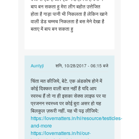
बाप बन सकता हु मेरा लीग बहोत उत्तेजित
नई
होता है गाड़ा पानी भी निकलता है लेकिन खाने
है
वाली डेड चम्मच निकलता है बस मेने देखा है
क्या…
बताए में बाप बन सकता हु
In
Auntyji
शनि, 10/28/2017 - 06:15 बजे
reply
पर्मालिंक
to
चिंता मत कीजिये, बेटे. एक अंडकोष होने में
चिंता
मेरा
कोई दिक्कत वाली बात नहीं है यदि आप
मत
एक
स्वस्थ हैं तो ना ही इसका सेक्स लाइफ पर या
कीजिये,
अंडकोष
प्रजनन स्वस्थ्य पर कोई बुरा असर हो यह
बेटे.
नई
बिलकुल ज़रूरी नहीं. यह भी पढ़ लीजिये:
एक…
है
https://lovematters.in/hi/resource/testicles-
क्या…
and-more
by
https://lovematters.in/hi/our-