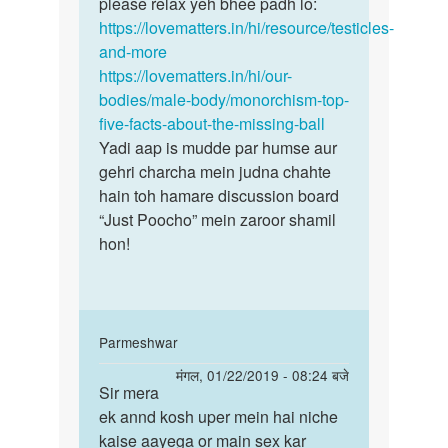
ki
please relax yeh bhee padh lo:
tarf…
https://lovematters.in/hi/resource/testicles-
by
and-more
saroj
https://lovematters.in/hi/our-
kumar
bodies/male-body/monorchism-top-
five-facts-about-the-missing-ball
Yadi aap is mudde par humse aur
gehri charcha mein judna chahte
hain toh hamare discussion board
“Just Poocho” mein zaroor shamil
hon!
In
Parmeshwar
reply
पर्मालिंक
मंगल, 01/22/2019 - 08:24 बजे
to
Sir mera
Sir
Saroj
ek annd kosh uper mein hai niche
mera
bete,
kaise aayega or main sex kar
ek