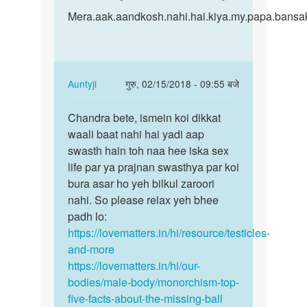
to
Mera.aak.aandkosh.nahi.hai…
Mera.aak.aandkosh.nahi.hai.kiya.my.papa.bansak
मेरा
एक
अंडकोष
नई
In
Auntyji
गुरु, 02/15/2018 - 09:55 बजे
है
reply
क्या…
पर्मालिंक
to
Chandra bete, ismein koi dikkat
Chandra
by
Mera.aak.aandkosh.nahi.hai…
waali baat nahi hai yadi aap
bete,
ajim
by
swasth hain toh naa hee iska sex
ismein
name.chandra.kumar.sahu
life par ya prajnan swasthya par koi
koi…
bura asar ho yeh bilkul zaroori
nahi. So please relax yeh bhee
padh lo:
https://lovematters.in/hi/resource/testicles-
and-more
https://lovematters.in/hi/our-
bodies/male-body/monorchism-top-
five-facts-about-the-missing-ball