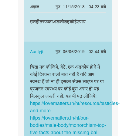
In
अज्ञात
गुरु, 11/15/2018 - 04:23 बजे
reply
पर्मालिंक
to
एकहीतरफकाअडकोशहकोईउपाय
एकहीतरफकाअडकोशहकोईउपाय
चिंता
मत
कीजिये,
बेटे.
In
Auntyji
गुरु, 06/06/2019 - 02:44 बजे
एक…
reply
पर्मालिंक
by
to
चिंता मत कीजिये, बेटे. एक अंडकोष होने में
चिंता
Auntyji
एकहीतरफकाअडकोशहकोईउपाय
कोई दिक्कत वाली बात नहीं है यदि आप
मत
by
स्वस्थ हैं तो ना ही इसका सेक्स लाइफ पर या
कीजिये,
अज्ञात
प्रजनन स्वस्थ्य पर कोई बुरा असर हो यह
बेटे.
बिलकुल ज़रूरी नहीं. यह भी पढ़ लीजिये:
एक…
https://lovematters.in/hi/resource/testicles-
and-more
https://lovematters.in/hi/our-
bodies/male-body/monorchism-top-
five-facts-about-the-missing-ball