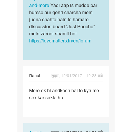
aur
and-more
Yadi aap is mudde par
kisi…
sarka…
humse aur gehri charcha mein
by
judna chahte hain to hamare
mahesh
discussion board “Just Poocho”
mein zaroor shamil ho!
https://lovematters.in/en/forum
Rahul
शुक्र, 12/01/2017 - 12:28 बजे
पर्मालिंक
Mere ek hi andkosh hai to kya me
Mere
sex kar sakta hu
ek
hi
andkosh
hai
to…
In