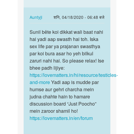
है
क्या…
by
In
Auntyji
शनि, 04/18/2020 - 06:48 बजे
ajim
reply
पर्मालिंक
to
Sunil bête koi dikkat wali baat nahi
Sunil
mera
hai yadi aap swasth hai toh. Iska
bête
ek
sex life par ya prajanan swasthya
koi
andakosh
par koi bura asar ho yeh bilkul
dikkat
kharab
zaruri nahi hai. So please relax! Ise
wali…
huwa…
bhee padh lijiye:
by
https://lovematters.in/hi/resource/testicles-
Sunil
and-more
Yadi aap is mudde par
tukaram
humse aur gehri charcha mein
pakhmode
judna chahte hain to hamare
discussion board “Just Poocho”
mein zaroor shamil ho!
https://lovematters.in/en/forum