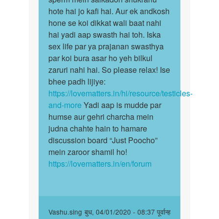
count
hote hai jo kafi hai. Aur ek andkosh
ka
Bahot
hone se koi dikkat wali baat nahi
banana…
kum
hai yadi aap swasth hai toh. Iska
a…
sex life par ya prajanan swasthya
by
par koi bura asar ho yeh bilkul
Mansur
zaruri nahi hai. So please relax! Ise
bhee padh lijiye:
https://lovematters.in/hi/resource/testicles-
and-more
Yadi aap is mudde par
humse aur gehri charcha mein
judna chahte hain to hamare
discussion board “Just Poocho”
mein zaroor shamil ho!
https://lovematters.in/en/forum
In
Vashu.sing
बुध, 04/01/2020 - 08:37 पूर्वान्ह