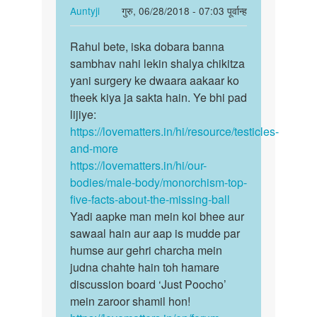
एक…
In
Auntyji
गुरु, 06/28/2018 - 07:03 पूर्वान्ह
by
reply
पर्मालिंक
Auntyji
to
Rahul bete, iska dobara banna
Rahul
Es
sambhav nahi lekin shalya chikitza
bete,
samsiya
yani surgery ke dwaara aakaar ko
iska
ko
theek kiya ja sakta hain. Ye bhi pad
dobara…
kese
lijiye:
thik…
https://lovematters.in/hi/resource/testicles-
by
and-more
Rahul
https://lovematters.in/hi/our-
patel
bodies/male-body/monorchism-top-
five-facts-about-the-missing-ball
Yadi aapke man mein koi bhee aur
sawaal hain aur aap is mudde par
humse aur gehri charcha mein
judna chahte hain toh hamare
discussion board ‘Just Poocho’
mein zaroor shamil hon!