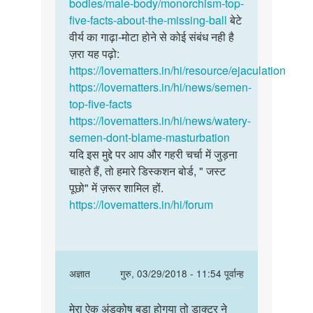
ajim
bodies/male-body/monorchism-top-
five-facts-about-the-missing-ball
बेटे
वीर्य का गाढ़ा-मोटा होने से कोई संबंध नही है
ज़रा यह पढ़ो:
https://lovematters.in/hi/resource/ejaculation
https://lovematters.in/hi/news/semen-
top-five-facts
https://lovematters.in/hi/news/watery-
semen-dont-blame-masturbation
यदि इस मुद्दे पर आप और गहरी चर्चा में जुड़ना
चाहते हैं, तो हमारे डिस्कशन बोर्ड, " जस्ट
पूछो" में ज़रूर शामिल हों.
https://lovematters.in/hi/forum
In
अज्ञात
गुरु, 03/29/2018 - 11:54 पूर्वान्ह
reply
पर्मालिंक
to
मेरा ऐक अंडकोष बडा होगया तो डाक्टर ने
मेरा