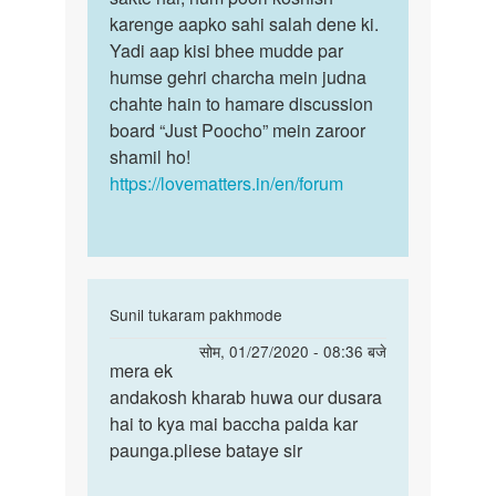
by
karenge aapko sahi salah dene ki.
अज्ञात
Yadi aap kisi bhee mudde par
humse gehri charcha mein judna
chahte hain to hamare discussion
board “Just Poocho” mein zaroor
shamil ho!
https://lovematters.in/en/forum
In
Sunil tukaram pakhmode
reply
पर्मालिंक
सोम, 01/27/2020 - 08:36 बजे
to
mera ek
mera
मेरा
andakosh kharab huwa our dusara
ek
एक
hai to kya mai baccha paida kar
andakosh
अंडकोष
paunga.pliese bataye sir
kharab
नई
huwa…