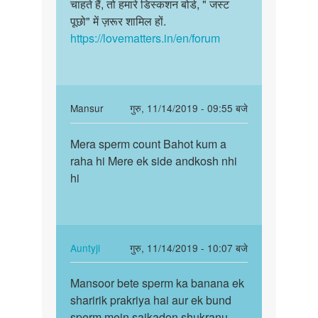
चाहते हैं, तो हमारे डिस्कशन बोर्ड, " जस्ट
पूछो" में ज़रूर शामिल हों.
https://lovematters.in/en/forum
In
Mansur
गुरु, 11/14/2019 - 09:55 बजे
reply
पर्मालिंक
to
Mera sperm count Bahot kum a
Mera
चिंता
raha hi Mere ek side andkosh nhi
sperm
मत
hi
count
कीजिये,
Bahot
बेटे.
kum
एक…
a…
by
In
Auntyji
गुरु, 11/14/2019 - 10:07 बजे
Auntyji
reply
पर्मालिंक
to
Mansoor bete sperm ka banana ek
Mansoor
Mera
sharirik prakriya hai aur ek bund
bete
sperm
sperm mein saikadon shukranu
sperm