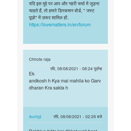
यदि इस मुद्दे पर आप और गहरी चर्चा में जुड़ना
चाहते हैं, तो हमारे डिस्कशन बोर्ड, " जस्ट
पूछो" में ज़रूर शामिल हों.
https://lovematters.in/en/forum
In
Chhote raja
reply
पर्मालिंक
रवि, 08/08/2021 - 08:24 पूर्वान्ह
to
Ek
Ek
चिंता
andkosh h Kya mai mahila ko Garv
andkosh
मत
dharan Kra sakta h
h
कीजिये,
Kya
बेटे.
mai
एक…
mahila…
by
In
Auntyji
रवि, 08/08/2021 - 02:29 बजे
Auntyji
reply
पर्मालिंक
to
Dekhiye