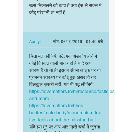
चिंता
ऊसे निकालने को कहा है क्या ईस से सेक्स मे
ऐक
मत
कोई परेशानी तो नहीं है
अंडकोष
कीजिये,
बडा
बेटे.
होगया
एक…
तो…
by
In
Auntyji
सोम, 06/10/2019 - 01:40 बजे
Auntyji
reply
पर्मालिंक
to
चिंता मत कीजिये, बेटे. एक अंडकोष होने में
चिंता
मेरा
कोई दिक्कत वाली बात नहीं है यदि आप
मत
ऐक
स्वस्थ हैं तो ना ही इसका सेक्स लाइफ पर या
कीजिये,
अंडकोष
प्रजनन स्वस्थ्य पर कोई बुरा असर हो यह
बेटे.
बडा
बिलकुल ज़रूरी नहीं. यह भी पढ़ लीजिये:
एक…
होगया
https://lovematters.in/hi/resource/testicles-
तो…
and-more
by
https://lovematters.in/hi/our-
अज्ञात
bodies/male-body/monorchism-top-
five-facts-about-the-missing-ball
यदि इस मुद्दे पर आप और गहरी चर्चा में जुड़ना