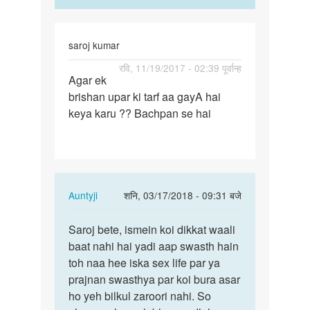
saroj kumar
पर्मालिंक
रवि, 11/19/2017 - 02:39 पूर्वान्ह
Agar ek
Agar
brishan upar ki tarf aa gayA hai
ek
keya karu ?? Bachpan se hai
brishan
upar
ki
tarf…
In
Auntyji
शनि, 03/17/2018 - 09:31 बजे
reply
पर्मालिंक
to
Saroj bete, ismein koi dikkat waali
Saroj
Agar
baat nahi hai yadi aap swasth hain
bete,
ek
toh naa hee iska sex life par ya
ismein
brishan
prajnan swasthya par koi bura asar
koi…
upar
ho yeh bilkul zaroori nahi. So