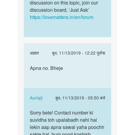
discussion on this topic, join our
discussion board, ‘Just Ask’
https://lovematters.in/en/forum
In
अज्ञात
बुध, 11/13/2019 - 12:22 पूर्वान्ह
reply
पर्मालिंक
to
Apna no. Bheje
Apna
मेरा
no.
एक
Bheje
अंडकोष
नई
In
Auntyji
बुध, 11/13/2019 - 05:50 बजे
है
reply
पर्मालिंक
क्या…
to
Sorry bete! Contact number ki
Sorry
by
Apna
suvidha toh upalabadh nahi hai
bete!
ajim
no.
lekin aap apna sawal yaha poochh
Contact
Bheje
sakte hai, hum poori koshish
number…