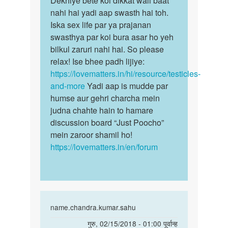
Dekhiye bête koi dikkat wali baat
Ek
nahi hai yadi aap swasth hai toh.
bête
andkosh
Iska sex life par ya prajanan
koi
h
swasthya par koi bura asar ho yeh
dikkat
Kya
bilkul zaruri nahi hai. So please
wali…
mai
relax! Ise bhee padh lijiye:
mahila…
https://lovematters.in/hi/resource/testicles-
by
and-more
Yadi aap is mudde par
Chhote
humse aur gehri charcha mein
raja
judna chahte hain to hamare
discussion board “Just Poocho”
mein zaroor shamil ho!
https://lovematters.in/en/forum
In
name.chandra.kumar.sahu
reply
पर्मालिंक
गुरु, 02/15/2018 - 01:00 पूर्वान्ह