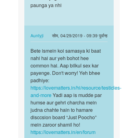
ismein
paunga ya nhi
annd
koi…
kosh
by
uper…
Auntyji
In
Auntyji
सोम, 04/29/2019 - 09:39 पूर्वान्ह
reply
पर्मालिंक
to
Bete ismein koi samasya ki baat
Bete
Sir
nahi hai aur yeh bohot hee
ismein
mera
common hai. Aap bilkul sex kar
koi
ek
payenge. Don't worry! Yeh bhee
samasya
annd
padhiye:
ki…
kosh
https://lovematters.in/hi/resource/testicles-
uper…
and-more
Yadi aap is mudde par
by
humse aur gehri charcha mein
Parmeshwar
judna chahte hain to hamare
disccsion board “Just Poocho”
mein zaroor shamil ho!
https://lovematters.in/en/forum