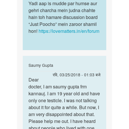
Yadi aap is mudde par humse aur
gehri charcha mein judna chahte
hain toh hamare discussion board
“Just Poocho” mein zaroor shamil
hon!
https://lovematters.in/en/forum
In
Saumy Gupta
reply
पर्मालिंक
रवि, 03/25/2018 - 01:03 बजे
to
Dear
Dear
मेरा
docter, I am saumy gupta frm
docter,
एक
kannauj. I am 19 year old and have
I
अंडकोष
only one testicle. I was not talking
am
नई
about it for quite a while. But now, I
saumy…
है
am very disappointed about that.
क्या…
Please help me out. I have heard
by
about people who lived with one