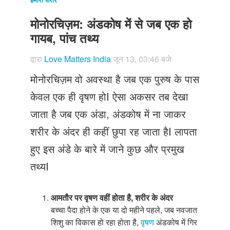
Just Poocho
मोनोरचिज़म: अंडकोष में से जब एक हो
संपर्क करें
गायब, पांच तथ्य
द्वारा
Love Matters India
जून 13, 03:46 बजे
मोनोरचिज़म वो अवस्था है जब एक पुरुष के पास
केवल एक ही वृषण होI ऐसा अकसर तब देखा
जाता है जब एक अंडा, अंडकोष में ना जाकर
शरीर के अंदर ही कहीं छुपा रह जाता हैI लापता
हुए इस अंडे के बारे में जाने कुछ और प्रमुख
तथ्यI
आमतौर पर वृषण वहीं होता है
,
शरीर के अंदर
बच्चा पैदा होने के एक या दो महीने पहले, जब नवजात
शिशु का विकास हो रहा होता है,
वृषण
अंडकोष में गिर