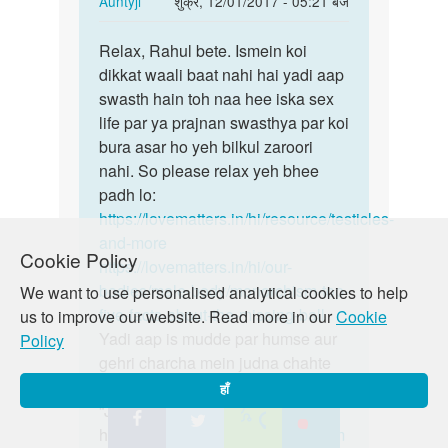
Auntyji
शुक्र, 12/01/2017 - 05:21 बजे
reply
पर्मालिंक
to
Relax, Rahul bete. Ismein koi
Relax,
Mere
dikkat waali baat nahi hai yadi aap
Rahul
ek
swasth hain toh naa hee iska sex
bete.
hi
life par ya prajnan swasthya par koi
andkosh
bura asar ho yeh bilkul zaroori
hai
nahi. So please relax yeh bhee
to…
padh lo:
by
https://lovematters.in/hi/resource/testicles-
Rahul
and-more
Cookie Policy
https://lovematters.in/hi/our-
bodies/male-body/monorchism-top-
We want to use personalised analytical cookies to help
five-facts-about-the-missing-ball
us to improve our website. Read more in our
Cookie
Yadi aap is mudde par humse aur
Policy
gehri charcha mein judna chahte
hain toh hamare discussion board
हाँ
“Just Poocho” mein zaroor shamil
hon!
https://lovematters.in/en/forum