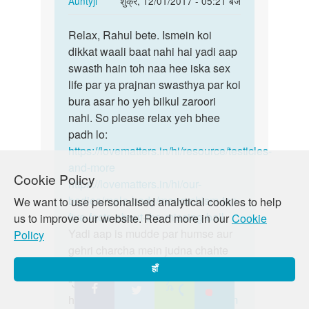
Auntyji
शुक्र, 12/01/2017 - 05:21 बजे
reply
पर्मालिंक
to
Relax, Rahul bete. Ismein koi
Relax,
Mere
dikkat waali baat nahi hai yadi aap
Rahul
ek
swasth hain toh naa hee iska sex
bete.
hi
life par ya prajnan swasthya par koi
andkosh
bura asar ho yeh bilkul zaroori
hai
nahi. So please relax yeh bhee
to…
padh lo:
by
https://lovematters.in/hi/resource/testicles-
Rahul
and-more
Cookie Policy
https://lovematters.in/hi/our-
bodies/male-body/monorchism-top-
We want to use personalised analytical cookies to help
five-facts-about-the-missing-ball
us to improve our website. Read more in our
Cookie
Yadi aap is mudde par humse aur
Policy
gehri charcha mein judna chahte
hain toh hamare discussion board
हाँ
“Just Poocho” mein zaroor shamil
hon!
https://lovematters.in/en/forum