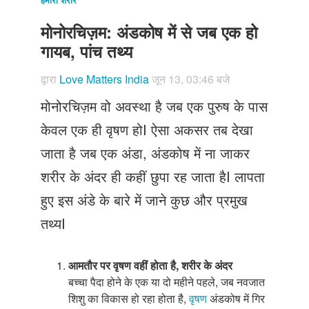
Just Poocho
मोनोरचिज़म: अंडकोष में से जब एक हो
संपर्क करें
गायब, पांच तथ्य
द्वारा
Love Matters India
जून 13, 03:46 बजे
मोनोरचिज़म वो अवस्था है जब एक पुरुष के पास
केवल एक ही वृषण होI ऐसा अकसर तब देखा
जाता है जब एक अंडा, अंडकोष में ना जाकर
शरीर के अंदर ही कहीं छुपा रह जाता हैI लापता
हुए इस अंडे के बारे में जाने कुछ और प्रमुख
तथ्यI
आमतौर पर वृषण वहीं होता है
,
शरीर के अंदर
बच्चा पैदा होने के एक या दो महीने पहले, जब नवजात
शिशु का विकास हो रहा होता है,
वृषण
अंडकोष में गिर