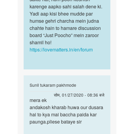
by
karenge aapko sahi salah dene ki.
अज्ञात
Yadi aap kisi bhee mudde par
humse gehri charcha mein judna
chahte hain to hamare discussion
board “Just Poocho” mein zaroor
shamil ho!
https://lovematters.in/en/forum
In
Sunil tukaram pakhmode
reply
पर्मालिंक
सोम, 01/27/2020 - 08:36 बजे
to
mera ek
mera
मेरा
andakosh kharab huwa our dusara
ek
एक
hai to kya mai baccha paida kar
andakosh
अंडकोष
paunga.pliese bataye sir
kharab
नई
huwa…