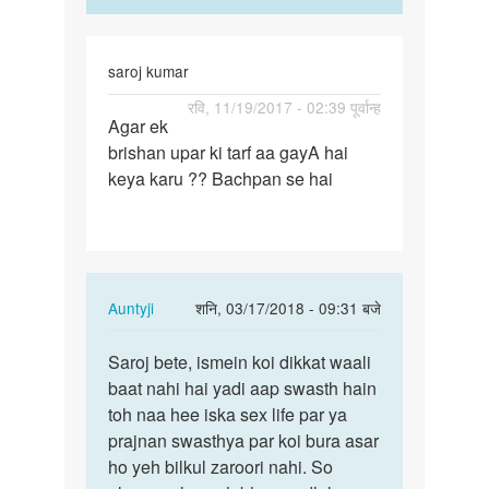
saroj kumar
पर्मालिंक
रवि, 11/19/2017 - 02:39 पूर्वान्ह
Agar ek
Agar
brishan upar ki tarf aa gayA hai
ek
keya karu ?? Bachpan se hai
brishan
upar
ki
tarf…
In
Auntyji
शनि, 03/17/2018 - 09:31 बजे
reply
पर्मालिंक
to
Saroj bete, ismein koi dikkat waali
Saroj
Agar
baat nahi hai yadi aap swasth hain
bete,
ek
toh naa hee iska sex life par ya
ismein
brishan
prajnan swasthya par koi bura asar
koi…
upar
ho yeh bilkul zaroori nahi. So