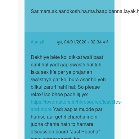
reply
पर्मालिंक
to
Sar.mara.ak.aandkosh.ha.ma.baap.banna.layak.h
Sar.mara.ak.aandkosh.ha.ma…
Mansoor
bete
sperm
ka
In
Auntyji
बुध, 04/01/2020 - 02:34 बजे
banana…
reply
पर्मालिंक
by
to
Dekhiye bête koi dikkat wali baat
Dekhiye
Auntyji
Sar.mara.ak.aandkosh.ha.ma…
nahi hai yadi aap swasth hai toh.
bête
by
Iska sex life par ya prajanan
koi
Vashu.sing
swasthya par koi bura asar ho yeh
dikkat
bilkul zaruri nahi hai. So please
wali…
relax! Ise bhee padh lijiye:
https://lovematters.in/hi/resource/testicles-
and-more
Yadi aap is mudde par
humse aur gehri charcha mein
judna chahte hain to hamare
discussion board “Just Poocho”
mein zaroor shamil ho!