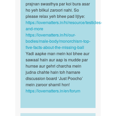
Andcosh
prajnan swasthya par koi bura asar
Koi…
bachpan
ho yeh bilkul zaroori nahi. So
me…
please relax yeh bhee pad lijiye:
by
https://lovematters.in/hi/resource/testicles-
niraj
and-more
patel
https://lovematters.in/hi/our-
bodies/male-body/monorchism-top-
five-facts-about-the-missing-ball
Yadi aapke man mein koi bhee aur
sawaal hain aur aap is mudde par
humse aur gehri charcha mein
judna chahte hain toh hamare
discussion board ‘Just Poocho’
mein zaroor shamil hon!
https://lovematters.in/en/forum