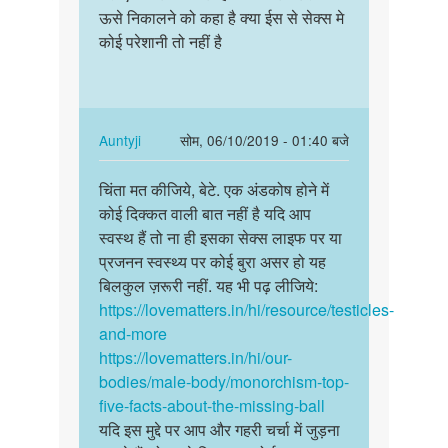
चिंता
ऊसे निकालने को कहा है क्या ईस से सेक्स मे
ऐक
मत
कोई परेशानी तो नहीं है
अंडकोष
कीजिये,
बडा
बेटे.
होगया
एक…
तो…
by
In
Auntyji
सोम, 06/10/2019 - 01:40 बजे
Auntyji
reply
पर्मालिंक
to
चिंता मत कीजिये, बेटे. एक अंडकोष होने में
चिंता
मेरा
कोई दिक्कत वाली बात नहीं है यदि आप
मत
ऐक
स्वस्थ हैं तो ना ही इसका सेक्स लाइफ पर या
कीजिये,
अंडकोष
प्रजनन स्वस्थ्य पर कोई बुरा असर हो यह
बेटे.
बडा
बिलकुल ज़रूरी नहीं. यह भी पढ़ लीजिये:
एक…
होगया
https://lovematters.in/hi/resource/testicles-
तो…
and-more
by
https://lovematters.in/hi/our-
अज्ञात
bodies/male-body/monorchism-top-
five-facts-about-the-missing-ball
यदि इस मुद्दे पर आप और गहरी चर्चा में जुड़ना