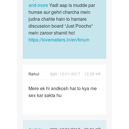
aur
and-more
Yadi aap is mudde par
kisi…
sarka…
humse aur gehri charcha mein
by
judna chahte hain to hamare
mahesh
discussion board “Just Poocho”
mein zaroor shamil ho!
https://lovematters.in/en/forum
Rahul
शुक्र, 12/01/2017 - 12:28 बजे
पर्मालिंक
Mere ek hi andkosh hai to kya me
Mere
sex kar sakta hu
ek
hi
andkosh
hai
to…
In