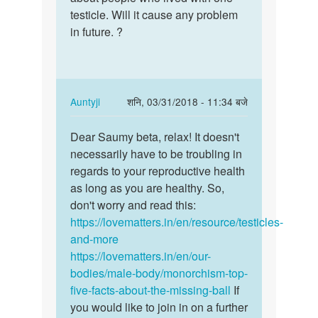
ajim
testicle. Will it cause any problem
in future. ?
In
Auntyji
शनि, 03/31/2018 - 11:34 बजे
reply
पर्मालिंक
to
Dear Saumy beta, relax! It doesn't
Dear
Dear
necessarily have to be troubling in
Saumy
docter,
regards to your reproductive health
beta,
I
as long as you are healthy. So,
relax!
am
don't worry and read this:
It…
saumy…
https://lovematters.in/en/resource/testicles-
by
and-more
Saumy
https://lovematters.in/en/our-
Gupta
bodies/male-body/monorchism-top-
five-facts-about-the-missing-ball
If
you would like to join in on a further