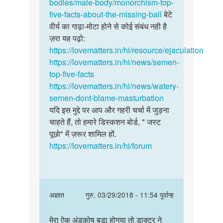
ajim
bodies/male-body/monorchism-top-
five-facts-about-the-missing-ball
बेटे
वीर्य का गाढ़ा-मोटा होने से कोई संबंध नही है
ज़रा यह पढ़ो:
https://lovematters.in/hi/resource/ejaculation
https://lovematters.in/hi/news/semen-
top-five-facts
https://lovematters.in/hi/news/watery-
semen-dont-blame-masturbation
यदि इस मुद्दे पर आप और गहरी चर्चा में जुड़ना
चाहते हैं, तो हमारे डिस्कशन बोर्ड, " जस्ट
पूछो" में ज़रूर शामिल हों.
https://lovematters.in/hi/forum
In
अज्ञात
गुरु, 03/29/2018 - 11:54 पूर्वान्ह
reply
पर्मालिंक
to
मेरा ऐक अंडकोष बडा होगया तो डाक्टर ने
मेरा