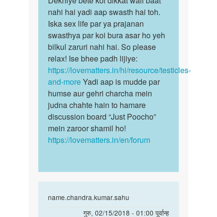
Dekhiye bête koi dikkat wali baat
Ek
nahi hai yadi aap swasth hai toh.
bête
andkosh
Iska sex life par ya prajanan
koi
h
swasthya par koi bura asar ho yeh
dikkat
Kya
bilkul zaruri nahi hai. So please
wali…
mai
relax! Ise bhee padh lijiye:
mahila…
https://lovematters.in/hi/resource/testicles-
by
and-more
Yadi aap is mudde par
Chhote
humse aur gehri charcha mein
raja
judna chahte hain to hamare
discussion board “Just Poocho”
mein zaroor shamil ho!
https://lovematters.in/en/forum
In
name.chandra.kumar.sahu
reply
पर्मालिंक
गुरु, 02/15/2018 - 01:00 पूर्वान्ह