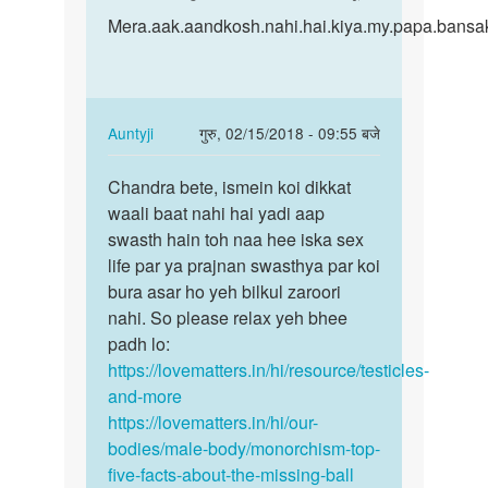
to
Mera.aak.aandkosh.nahi.hai…
Mera.aak.aandkosh.nahi.hai.kiya.my.papa.bansak
मेरा
एक
अंडकोष
नई
In
Auntyji
गुरु, 02/15/2018 - 09:55 बजे
है
reply
क्या…
पर्मालिंक
to
Chandra bete, ismein koi dikkat
Chandra
by
Mera.aak.aandkosh.nahi.hai…
waali baat nahi hai yadi aap
bete,
ajim
by
swasth hain toh naa hee iska sex
ismein
name.chandra.kumar.sahu
life par ya prajnan swasthya par koi
koi…
bura asar ho yeh bilkul zaroori
nahi. So please relax yeh bhee
padh lo:
https://lovematters.in/hi/resource/testicles-
and-more
https://lovematters.in/hi/our-
bodies/male-body/monorchism-top-
five-facts-about-the-missing-ball