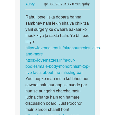
एक…
In
Auntyji
गुरु, 06/28/2018 - 07:03 पूर्वान्ह
by
reply
पर्मालिंक
Auntyji
to
Rahul bete, iska dobara banna
Rahul
Es
sambhav nahi lekin shalya chikitza
bete,
samsiya
yani surgery ke dwaara aakaar ko
iska
ko
theek kiya ja sakta hain. Ye bhi pad
dobara…
kese
lijiye:
thik…
https://lovematters.in/hi/resource/testicles-
by
and-more
Rahul
https://lovematters.in/hi/our-
patel
bodies/male-body/monorchism-top-
five-facts-about-the-missing-ball
Yadi aapke man mein koi bhee aur
sawaal hain aur aap is mudde par
humse aur gehri charcha mein
judna chahte hain toh hamare
discussion board ‘Just Poocho’
mein zaroor shamil hon!