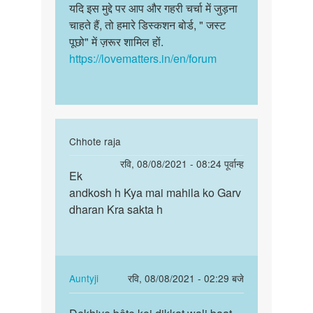
यदि इस मुद्दे पर आप और गहरी चर्चा में जुड़ना
चाहते हैं, तो हमारे डिस्कशन बोर्ड, " जस्ट
पूछो" में ज़रूर शामिल हों.
https://lovematters.in/en/forum
In
Chhote raja
reply
पर्मालिंक
रवि, 08/08/2021 - 08:24 पूर्वान्ह
to
Ek
Ek
चिंता
andkosh h Kya mai mahila ko Garv
andkosh
मत
dharan Kra sakta h
h
कीजिये,
Kya
बेटे.
mai
एक…
mahila…
by
In
Auntyji
रवि, 08/08/2021 - 02:29 बजे
Auntyji
reply
पर्मालिंक
to
Dekhiye