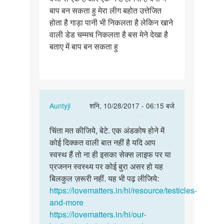
बाप बन सकता हु मेरा लीग बहोत उत्तेजित
नई
होता है गाड़ा पानी भी निकलता है लेकिन खाने
है
वाली डेड चम्मच निकलता है बस मेने देखा है
क्या…
बताए में बाप बन सकता हु
In
Auntyji
शनि, 10/28/2017 - 06:15 बजे
reply
पर्मालिंक
to
चिंता मत कीजिये, बेटे. एक अंडकोष होने में
चिंता
मेरा
कोई दिक्कत वाली बात नहीं है यदि आप
मत
एक
स्वस्थ हैं तो ना ही इसका सेक्स लाइफ पर या
कीजिये,
अंडकोष
प्रजनन स्वस्थ्य पर कोई बुरा असर हो यह
बेटे.
नई
बिलकुल ज़रूरी नहीं. यह भी पढ़ लीजिये:
एक…
है
https://lovematters.in/hi/resource/testicles-
क्या…
and-more
by
https://lovematters.in/hi/our-