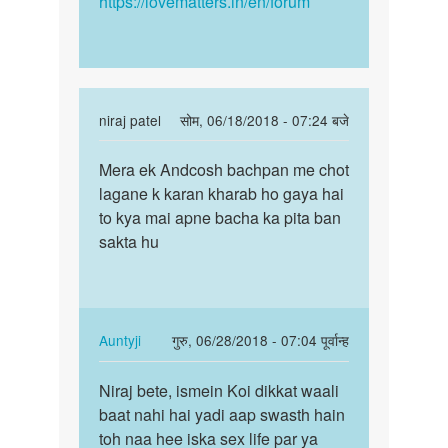
https://lovematters.in/en/forum
In
niraj patel
सोम, 06/18/2018 - 07:24 बजे
reply
पर्मालिंक
to
Mera ek Andcosh bachpan me chot
Mera
चिंता
lagane k karan kharab ho gaya hai
ek
मत
to kya mai apne bacha ka pita ban
Andcosh
कीजिये,
sakta hu
bachpan
बेटे.
me…
एक…
by
Auntyji
In
Auntyji
गुरु, 06/28/2018 - 07:04 पूर्वान्ह
reply
पर्मालिंक
to
Niraj bete, ismein Koi dikkat waali
Niraj
Mera
baat nahi hai yadi aap swasth hain
bete,
ek
toh naa hee iska sex life par ya
ismein