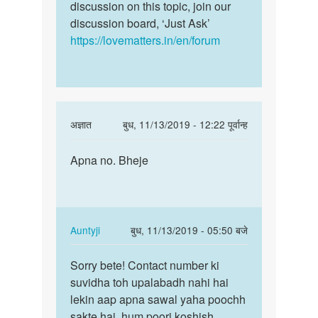
discussion on this topic, join our
discussion board, ‘Just Ask’
https://lovematters.in/en/forum
In
अज्ञात
बुध, 11/13/2019 - 12:22 पूर्वान्ह
reply
पर्मालिंक
to
Apna no. Bheje
Apna
मेरा
no.
एक
Bheje
अंडकोष
नई
In
Auntyji
बुध, 11/13/2019 - 05:50 बजे
है
reply
पर्मालिंक
क्या…
to
Sorry bete! Contact number ki
Sorry
by
Apna
suvidha toh upalabadh nahi hai
bete!
ajim
no.
lekin aap apna sawal yaha poochh
Contact
Bheje
sakte hai, hum poori koshish
number…