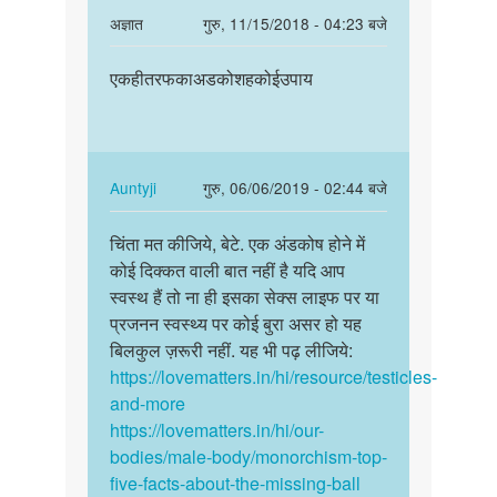
In
अज्ञात
गुरु, 11/15/2018 - 04:23 बजे
reply
पर्मालिंक
to
एकहीतरफकाअडकोशहकोईउपाय
एकहीतरफकाअडकोशहकोईउपाय
चिंता
मत
कीजिये,
बेटे.
In
Auntyji
गुरु, 06/06/2019 - 02:44 बजे
एक…
reply
पर्मालिंक
by
to
चिंता मत कीजिये, बेटे. एक अंडकोष होने में
चिंता
Auntyji
एकहीतरफकाअडकोशहकोईउपाय
कोई दिक्कत वाली बात नहीं है यदि आप
मत
by
स्वस्थ हैं तो ना ही इसका सेक्स लाइफ पर या
कीजिये,
अज्ञात
प्रजनन स्वस्थ्य पर कोई बुरा असर हो यह
बेटे.
बिलकुल ज़रूरी नहीं. यह भी पढ़ लीजिये:
एक…
https://lovematters.in/hi/resource/testicles-
and-more
https://lovematters.in/hi/our-
bodies/male-body/monorchism-top-
five-facts-about-the-missing-ball