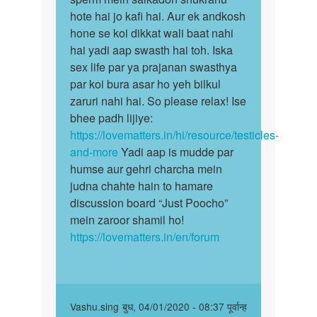
count
hote hai jo kafi hai. Aur ek andkosh
ka
Bahot
hone se koi dikkat wali baat nahi
banana…
kum
hai yadi aap swasth hai toh. Iska
a…
sex life par ya prajanan swasthya
by
par koi bura asar ho yeh bilkul
Mansur
zaruri nahi hai. So please relax! Ise
bhee padh lijiye:
https://lovematters.in/hi/resource/testicles-
and-more
Yadi aap is mudde par
humse aur gehri charcha mein
judna chahte hain to hamare
discussion board “Just Poocho”
mein zaroor shamil ho!
https://lovematters.in/en/forum
In
Vashu.sing
बुध, 04/01/2020 - 08:37 पूर्वान्ह