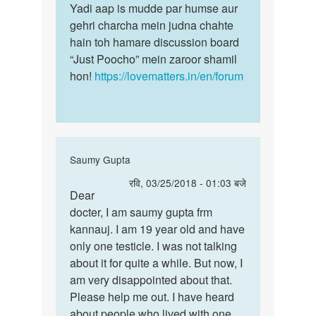
Yadi aap is mudde par humse aur
gehri charcha mein judna chahte
hain toh hamare discussion board
“Just Poocho” mein zaroor shamil
hon!
https://lovematters.in/en/forum
In
Saumy Gupta
reply
पर्मालिंक
रवि, 03/25/2018 - 01:03 बजे
to
Dear
Dear
मेरा
docter, I am saumy gupta frm
docter,
एक
kannauj. I am 19 year old and have
I
अंडकोष
only one testicle. I was not talking
am
नई
about it for quite a while. But now, I
saumy…
है
am very disappointed about that.
क्या…
Please help me out. I have heard
by
about people who lived with one