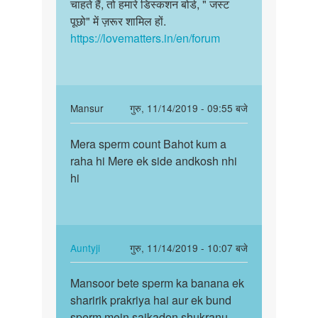
चाहते हैं, तो हमारे डिस्कशन बोर्ड, " जस्ट
पूछो" में ज़रूर शामिल हों.
https://lovematters.in/en/forum
In
Mansur
गुरु, 11/14/2019 - 09:55 बजे
reply
पर्मालिंक
to
Mera sperm count Bahot kum a
Mera
चिंता
raha hi Mere ek side andkosh nhi
sperm
मत
hi
count
कीजिये,
Bahot
बेटे.
kum
एक…
a…
by
In
Auntyji
गुरु, 11/14/2019 - 10:07 बजे
Auntyji
reply
पर्मालिंक
to
Mansoor bete sperm ka banana ek
Mansoor
Mera
sharirik prakriya hai aur ek bund
bete
sperm
sperm mein saikadon shukranu
sperm