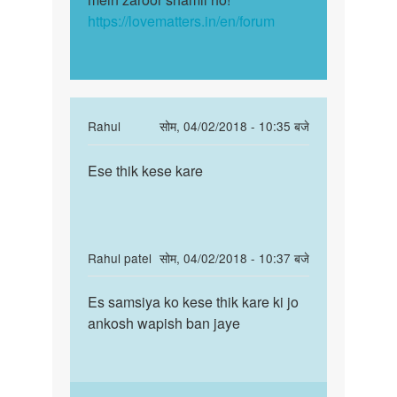
https://lovematters.in/en/forum
In
Rahul
सोम, 04/02/2018 - 10:35 बजे
reply
पर्मालिंक
to
Ese thik kese kare
Ese
चिंता
thik
मत
kese
कीजिये,
kare
बेटे.
In
Rahul patel
सोम, 04/02/2018 - 10:37 बजे
एक…
reply
पर्मालिंक
by
to
Es samsiya ko kese thik kare ki jo
Es
Auntyji
चिंता
ankosh wapish ban jaye
samsiya
मत
ko
कीजिये,
kese
बेटे.
thik…