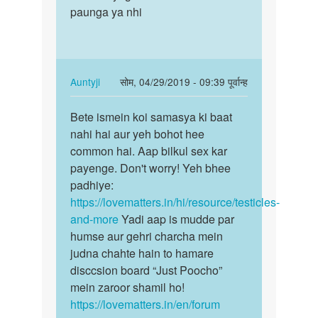
ismein
paunga ya nhi
annd
koi…
kosh
by
uper…
Auntyji
In
Auntyji
सोम, 04/29/2019 - 09:39 पूर्वान्ह
reply
पर्मालिंक
to
Bete ismein koi samasya ki baat
Bete
Sir
nahi hai aur yeh bohot hee
ismein
mera
common hai. Aap bilkul sex kar
koi
ek
payenge. Don't worry! Yeh bhee
samasya
annd
padhiye:
ki…
kosh
https://lovematters.in/hi/resource/testicles-
uper…
and-more
Yadi aap is mudde par
by
humse aur gehri charcha mein
Parmeshwar
judna chahte hain to hamare
disccsion board “Just Poocho”
mein zaroor shamil ho!
https://lovematters.in/en/forum