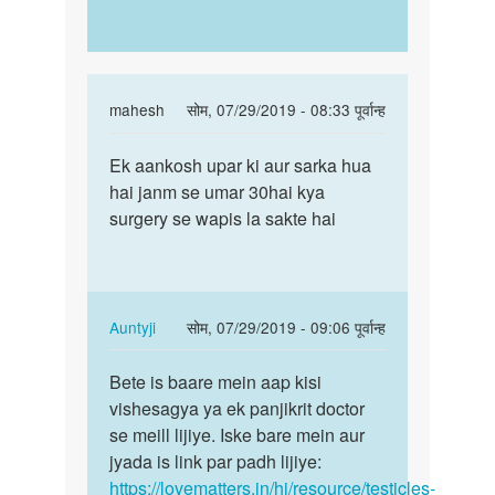
In
mahesh
सोम, 07/29/2019 - 08:33 पूर्वान्ह
reply
पर्मालिंक
to
Ek aankosh upar ki aur sarka hua
Ek
Agar
hai janm se umar 30hai kya
aankosh
ek
surgery se wapis la sakte hai
upar
brishan
ki
upar
aur
ki
sarka…
tarf…
In
Auntyji
सोम, 07/29/2019 - 09:06 पूर्वान्ह
by
reply
पर्मालिंक
saroj
to
Bete is baare mein aap kisi
Bete
kumar
Ek
vishesagya ya ek panjikrit doctor
is
aankosh
se meill lijiye. Iske bare mein aur
baare
upar
jyada is link par padh lijiye:
mein
ki
https://lovematters.in/hi/resource/testicles-
aap