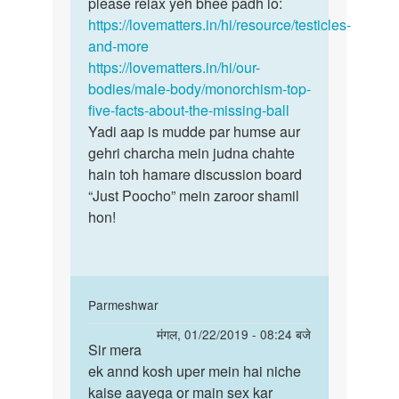
ki
please relax yeh bhee padh lo:
tarf…
https://lovematters.in/hi/resource/testicles-
by
and-more
saroj
https://lovematters.in/hi/our-
kumar
bodies/male-body/monorchism-top-
five-facts-about-the-missing-ball
Yadi aap is mudde par humse aur
gehri charcha mein judna chahte
hain toh hamare discussion board
“Just Poocho” mein zaroor shamil
hon!
In
Parmeshwar
reply
पर्मालिंक
मंगल, 01/22/2019 - 08:24 बजे
to
Sir mera
Sir
Saroj
ek annd kosh uper mein hai niche
mera
bete,
kaise aayega or main sex kar
ek