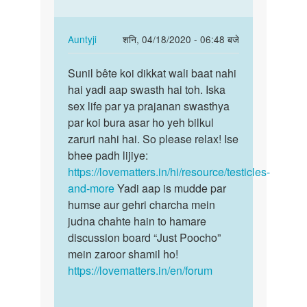
है
क्या…
by
In
Auntyji
शनि, 04/18/2020 - 06:48 बजे
ajim
reply
पर्मालिंक
to
Sunil bête koi dikkat wali baat nahi
Sunil
mera
hai yadi aap swasth hai toh. Iska
bête
ek
sex life par ya prajanan swasthya
koi
andakosh
par koi bura asar ho yeh bilkul
dikkat
kharab
zaruri nahi hai. So please relax! Ise
wali…
huwa…
bhee padh lijiye:
by
https://lovematters.in/hi/resource/testicles-
Sunil
and-more
Yadi aap is mudde par
tukaram
humse aur gehri charcha mein
pakhmode
judna chahte hain to hamare
discussion board “Just Poocho”
mein zaroor shamil ho!
https://lovematters.in/en/forum