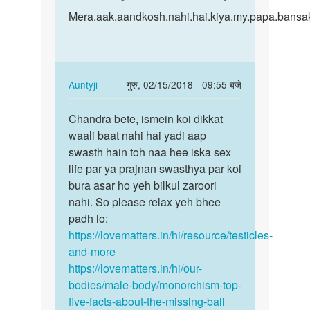
to
Mera.aak.aandkosh.nahi.hai…
Mera.aak.aandkosh.nahi.hai.kiya.my.papa.bansak
मेरा
एक
अंडकोष
नई
In
Auntyji
गुरु, 02/15/2018 - 09:55 बजे
है
reply
क्या…
पर्मालिंक
to
Chandra bete, ismein koi dikkat
Chandra
by
Mera.aak.aandkosh.nahi.hai…
waali baat nahi hai yadi aap
bete,
ajim
by
swasth hain toh naa hee iska sex
ismein
name.chandra.kumar.sahu
life par ya prajnan swasthya par koi
koi…
bura asar ho yeh bilkul zaroori
nahi. So please relax yeh bhee
padh lo:
https://lovematters.in/hi/resource/testicles-
and-more
https://lovematters.in/hi/our-
bodies/male-body/monorchism-top-
five-facts-about-the-missing-ball