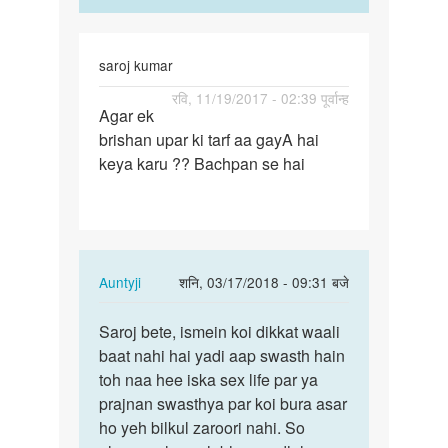
saroj kumar
पर्मालिंक
रवि, 11/19/2017 - 02:39 पूर्वान्ह
Agar ek
Agar
brishan upar ki tarf aa gayA hai
ek
keya karu ?? Bachpan se hai
brishan
upar
ki
tarf…
In
Auntyji
शनि, 03/17/2018 - 09:31 बजे
reply
पर्मालिंक
to
Saroj bete, ismein koi dikkat waali
Saroj
Agar
baat nahi hai yadi aap swasth hain
bete,
ek
toh naa hee iska sex life par ya
ismein
brishan
prajnan swasthya par koi bura asar
koi…
upar
ho yeh bilkul zaroori nahi. So