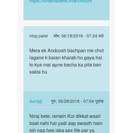
https://lovematters.in/en/forum
In
niraj patel
सोम, 06/18/2018 - 07:24 बजे
reply
पर्मालिंक
to
Mera ek Andcosh bachpan me chot
Mera
चिंता
lagane k karan kharab ho gaya hai
ek
मत
to kya mai apne bacha ka pita ban
Andcosh
कीजिये,
sakta hu
bachpan
बेटे.
me…
एक…
by
Auntyji
In
Auntyji
गुरु, 06/28/2018 - 07:04 पूर्वान्ह
reply
पर्मालिंक
to
Niraj bete, ismein Koi dikkat waali
Niraj
Mera
baat nahi hai yadi aap swasth hain
bete,
ek
toh naa hee iska sex life par ya
ismein