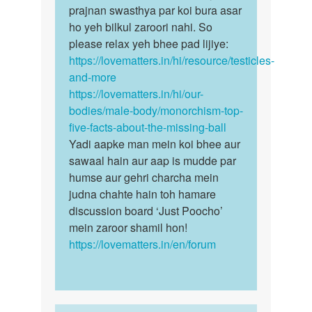
Andcosh
prajnan swasthya par koi bura asar
Koi…
bachpan
ho yeh bilkul zaroori nahi. So
me…
please relax yeh bhee pad lijiye:
by
https://lovematters.in/hi/resource/testicles-
niraj
and-more
patel
https://lovematters.in/hi/our-
bodies/male-body/monorchism-top-
five-facts-about-the-missing-ball
Yadi aapke man mein koi bhee aur
sawaal hain aur aap is mudde par
humse aur gehri charcha mein
judna chahte hain toh hamare
discussion board ‘Just Poocho’
mein zaroor shamil hon!
https://lovematters.in/en/forum