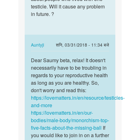
ajim
testicle. Will it cause any problem
in future. ?
In
Auntyji
शनि, 03/31/2018 - 11:34 बजे
reply
पर्मालिंक
to
Dear Saumy beta, relax! It doesn't
Dear
Dear
necessarily have to be troubling in
Saumy
docter,
regards to your reproductive health
beta,
I
as long as you are healthy. So,
relax!
am
don't worry and read this:
It…
saumy…
https://lovematters.in/en/resource/testicles-
by
and-more
Saumy
https://lovematters.in/en/our-
Gupta
bodies/male-body/monorchism-top-
five-facts-about-the-missing-ball
If
you would like to join in on a further