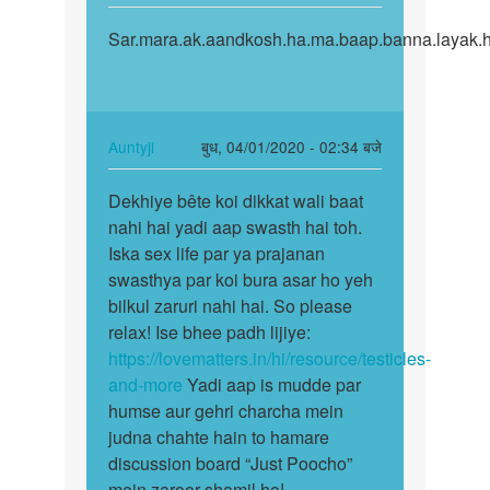
reply
पर्मालिंक
to
Sar.mara.ak.aandkosh.ha.ma.baap.banna.layak.h
Sar.mara.ak.aandkosh.ha.ma…
Mansoor
bete
sperm
ka
In
Auntyji
बुध, 04/01/2020 - 02:34 बजे
banana…
reply
पर्मालिंक
by
to
Dekhiye bête koi dikkat wali baat
Dekhiye
Auntyji
Sar.mara.ak.aandkosh.ha.ma…
nahi hai yadi aap swasth hai toh.
bête
by
Iska sex life par ya prajanan
koi
Vashu.sing
swasthya par koi bura asar ho yeh
dikkat
bilkul zaruri nahi hai. So please
wali…
relax! Ise bhee padh lijiye:
https://lovematters.in/hi/resource/testicles-
and-more
Yadi aap is mudde par
humse aur gehri charcha mein
judna chahte hain to hamare
discussion board “Just Poocho”
mein zaroor shamil ho!