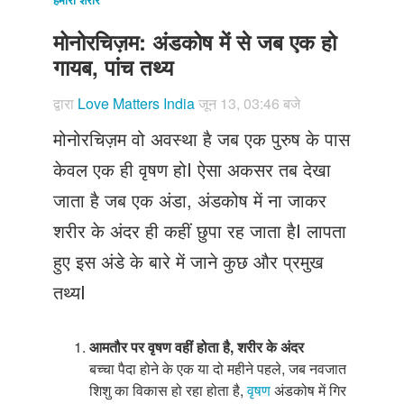
Just Poocho
मोनोरचिज़म: अंडकोष में से जब एक हो
संपर्क करें
गायब, पांच तथ्य
द्वारा
Love Matters India
जून 13, 03:46 बजे
मोनोरचिज़म वो अवस्था है जब एक पुरुष के पास
केवल एक ही वृषण होI ऐसा अकसर तब देखा
जाता है जब एक अंडा, अंडकोष में ना जाकर
शरीर के अंदर ही कहीं छुपा रह जाता हैI लापता
हुए इस अंडे के बारे में जाने कुछ और प्रमुख
तथ्यI
आमतौर पर वृषण वहीं होता है
,
शरीर के अंदर
बच्चा पैदा होने के एक या दो महीने पहले, जब नवजात
शिशु का विकास हो रहा होता है,
वृषण
अंडकोष में गिर