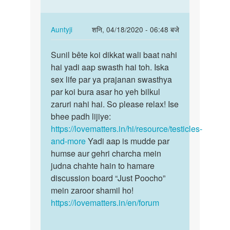
है
क्या…
by
In
Auntyji
शनि, 04/18/2020 - 06:48 बजे
ajim
reply
पर्मालिंक
to
Sunil bête koi dikkat wali baat nahi
Sunil
mera
hai yadi aap swasth hai toh. Iska
bête
ek
sex life par ya prajanan swasthya
koi
andakosh
par koi bura asar ho yeh bilkul
dikkat
kharab
zaruri nahi hai. So please relax! Ise
wali…
huwa…
bhee padh lijiye:
by
https://lovematters.in/hi/resource/testicles-
Sunil
and-more
Yadi aap is mudde par
tukaram
humse aur gehri charcha mein
pakhmode
judna chahte hain to hamare
discussion board “Just Poocho”
mein zaroor shamil ho!
https://lovematters.in/en/forum