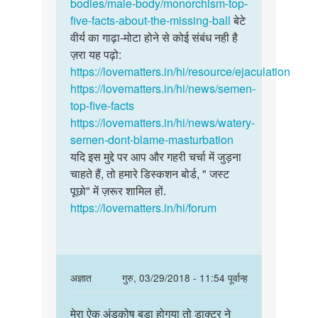
ajim
bodies/male-body/monorchism-top-
five-facts-about-the-missing-ball
बेटे
वीर्य का गाढ़ा-मोटा होने से कोई संबंध नही है
ज़रा यह पढ़ो:
https://lovematters.in/hi/resource/ejaculation
https://lovematters.in/hi/news/semen-
top-five-facts
https://lovematters.in/hi/news/watery-
semen-dont-blame-masturbation
यदि इस मुद्दे पर आप और गहरी चर्चा में जुड़ना
चाहते हैं, तो हमारे डिस्कशन बोर्ड, " जस्ट
पूछो" में ज़रूर शामिल हों.
https://lovematters.in/hi/forum
In
अज्ञात
गुरु, 03/29/2018 - 11:54 पूर्वान्ह
reply
पर्मालिंक
to
मेरा ऐक अंडकोष बडा होगया तो डाक्टर ने
मेरा