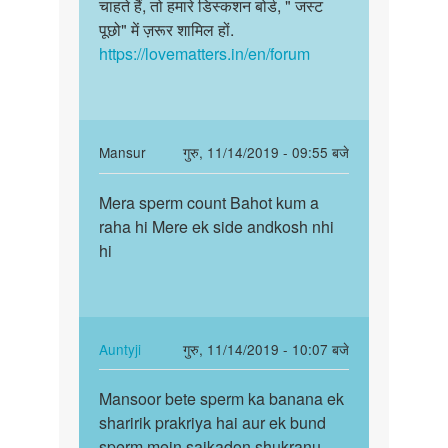
चाहते हैं, तो हमारे डिस्कशन बोर्ड, " जस्ट
पूछो" में ज़रूर शामिल हों.
https://lovematters.in/en/forum
In
Mansur
गुरु, 11/14/2019 - 09:55 बजे
reply
पर्मालिंक
to
Mera sperm count Bahot kum a
Mera
चिंता
raha hi Mere ek side andkosh nhi
sperm
मत
hi
count
कीजिये,
Bahot
बेटे.
kum
एक…
a…
by
In
Auntyji
गुरु, 11/14/2019 - 10:07 बजे
Auntyji
reply
पर्मालिंक
to
Mansoor bete sperm ka banana ek
Mansoor
Mera
sharirik prakriya hai aur ek bund
bete
sperm
sperm mein saikadon shukranu
sperm