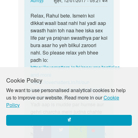
Auntyji
शुक्र, 12/01/2017 - 05:21 बजे
reply
पर्मालिंक
to
Relax, Rahul bete. Ismein koi
Relax,
Mere
dikkat waali baat nahi hai yadi aap
Rahul
ek
swasth hain toh naa hee iska sex
bete.
hi
life par ya prajnan swasthya par koi
andkosh
bura asar ho yeh bilkul zaroori
hai
nahi. So please relax yeh bhee
to…
padh lo:
by
https://lovematters.in/hi/resource/testicles-
Rahul
and-more
Cookie Policy
https://lovematters.in/hi/our-
bodies/male-body/monorchism-top-
We want to use personalised analytical cookies to help
five-facts-about-the-missing-ball
us to improve our website. Read more in our
Cookie
Yadi aap is mudde par humse aur
Policy
gehri charcha mein judna chahte
hain toh hamare discussion board
हाँ
“Just Poocho” mein zaroor shamil
hon!
https://lovematters.in/en/forum