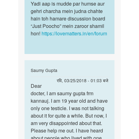
Yadi aap is mudde par humse aur
gehri charcha mein judna chahte
hain toh hamare discussion board
“Just Poocho” mein zaroor shamil
hon!
https://lovematters.in/en/forum
In
Saumy Gupta
reply
पर्मालिंक
रवि, 03/25/2018 - 01:03 बजे
to
Dear
Dear
मेरा
docter, I am saumy gupta frm
docter,
एक
kannauj. I am 19 year old and have
I
अंडकोष
only one testicle. I was not talking
am
नई
about it for quite a while. But now, I
saumy…
है
am very disappointed about that.
क्या…
Please help me out. I have heard
by
about people who lived with one