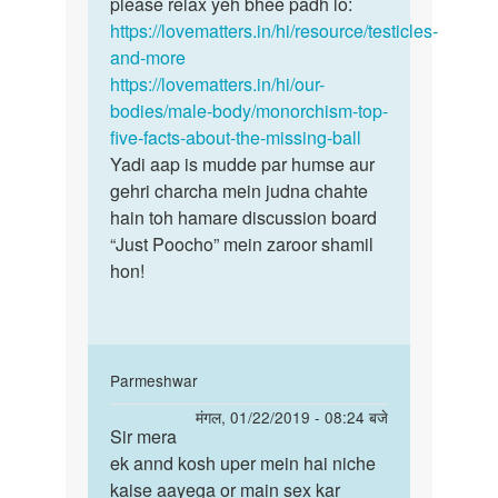
ki
please relax yeh bhee padh lo:
tarf…
https://lovematters.in/hi/resource/testicles-
by
and-more
saroj
https://lovematters.in/hi/our-
kumar
bodies/male-body/monorchism-top-
five-facts-about-the-missing-ball
Yadi aap is mudde par humse aur
gehri charcha mein judna chahte
hain toh hamare discussion board
“Just Poocho” mein zaroor shamil
hon!
In
Parmeshwar
reply
पर्मालिंक
मंगल, 01/22/2019 - 08:24 बजे
to
Sir mera
Sir
Saroj
ek annd kosh uper mein hai niche
mera
bete,
kaise aayega or main sex kar
ek