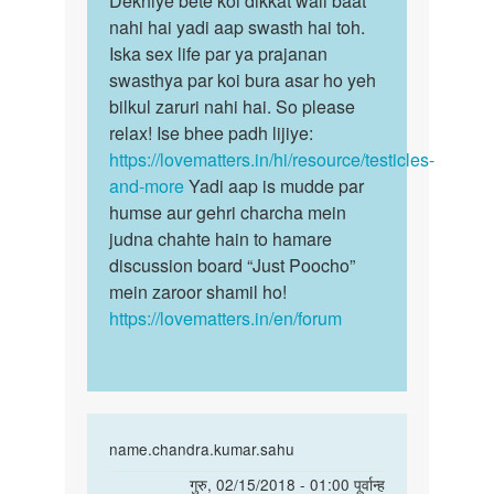
Dekhiye bête koi dikkat wali baat
Ek
nahi hai yadi aap swasth hai toh.
bête
andkosh
Iska sex life par ya prajanan
koi
h
swasthya par koi bura asar ho yeh
dikkat
Kya
bilkul zaruri nahi hai. So please
wali…
mai
relax! Ise bhee padh lijiye:
mahila…
https://lovematters.in/hi/resource/testicles-
by
and-more
Yadi aap is mudde par
Chhote
humse aur gehri charcha mein
raja
judna chahte hain to hamare
discussion board “Just Poocho”
mein zaroor shamil ho!
https://lovematters.in/en/forum
In
name.chandra.kumar.sahu
reply
पर्मालिंक
गुरु, 02/15/2018 - 01:00 पूर्वान्ह