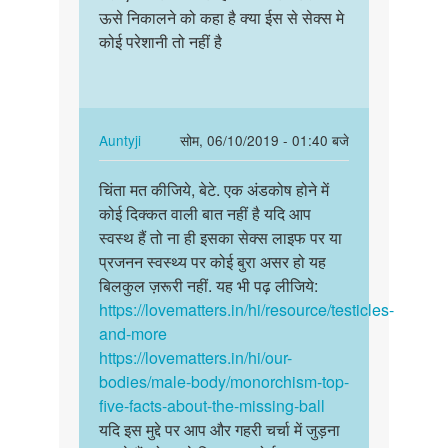
चिंता
ऊसे निकालने को कहा है क्या ईस से सेक्स मे
ऐक
मत
कोई परेशानी तो नहीं है
अंडकोष
कीजिये,
बडा
बेटे.
होगया
एक…
तो…
by
In
Auntyji
सोम, 06/10/2019 - 01:40 बजे
Auntyji
reply
पर्मालिंक
to
चिंता मत कीजिये, बेटे. एक अंडकोष होने में
चिंता
मेरा
कोई दिक्कत वाली बात नहीं है यदि आप
मत
ऐक
स्वस्थ हैं तो ना ही इसका सेक्स लाइफ पर या
कीजिये,
अंडकोष
प्रजनन स्वस्थ्य पर कोई बुरा असर हो यह
बेटे.
बडा
बिलकुल ज़रूरी नहीं. यह भी पढ़ लीजिये:
एक…
होगया
https://lovematters.in/hi/resource/testicles-
तो…
and-more
by
https://lovematters.in/hi/our-
अज्ञात
bodies/male-body/monorchism-top-
five-facts-about-the-missing-ball
यदि इस मुद्दे पर आप और गहरी चर्चा में जुड़ना