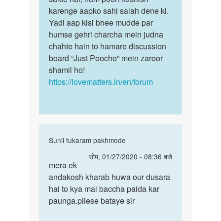
by
karenge aapko sahi salah dene ki.
अज्ञात
Yadi aap kisi bhee mudde par
humse gehri charcha mein judna
chahte hain to hamare discussion
board “Just Poocho” mein zaroor
shamil ho!
https://lovematters.in/en/forum
In
Sunil tukaram pakhmode
reply
पर्मालिंक
सोम, 01/27/2020 - 08:36 बजे
to
mera ek
mera
मेरा
andakosh kharab huwa our dusara
ek
एक
hai to kya mai baccha paida kar
andakosh
अंडकोष
paunga.pliese bataye sir
kharab
नई
huwa…