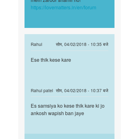
https://lovematters.in/en/forum
In
Rahul
सोम, 04/02/2018 - 10:35 बजे
reply
पर्मालिंक
to
Ese thik kese kare
Ese
चिंता
thik
मत
kese
कीजिये,
kare
बेटे.
In
Rahul patel
सोम, 04/02/2018 - 10:37 बजे
एक…
reply
पर्मालिंक
by
to
Es samsiya ko kese thik kare ki jo
Es
Auntyji
चिंता
ankosh wapish ban jaye
samsiya
मत
ko
कीजिये,
kese
बेटे.
thik…