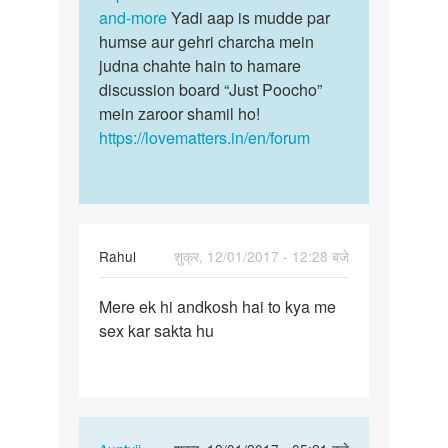
aur
and-more
Yadi aap is mudde par
kisi…
sarka…
humse aur gehri charcha mein
by
judna chahte hain to hamare
mahesh
discussion board “Just Poocho”
mein zaroor shamil ho!
https://lovematters.in/en/forum
Rahul
शुक्र, 12/01/2017 - 12:28 बजे
पर्मालिंक
Mere ek hi andkosh hai to kya me
Mere
sex kar sakta hu
ek
hi
andkosh
hai
to…
In