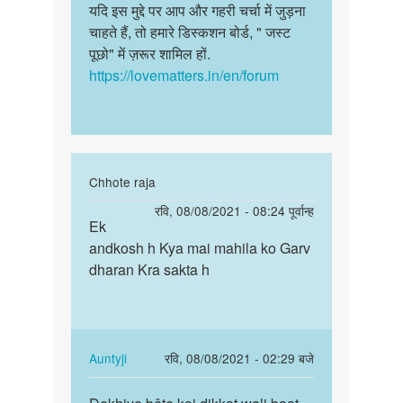
यदि इस मुद्दे पर आप और गहरी चर्चा में जुड़ना
चाहते हैं, तो हमारे डिस्कशन बोर्ड, " जस्ट
पूछो" में ज़रूर शामिल हों.
https://lovematters.in/en/forum
In
Chhote raja
reply
पर्मालिंक
रवि, 08/08/2021 - 08:24 पूर्वान्ह
to
Ek
Ek
चिंता
andkosh h Kya mai mahila ko Garv
andkosh
मत
dharan Kra sakta h
h
कीजिये,
Kya
बेटे.
mai
एक…
mahila…
by
In
Auntyji
रवि, 08/08/2021 - 02:29 बजे
Auntyji
reply
पर्मालिंक
to
Dekhiye