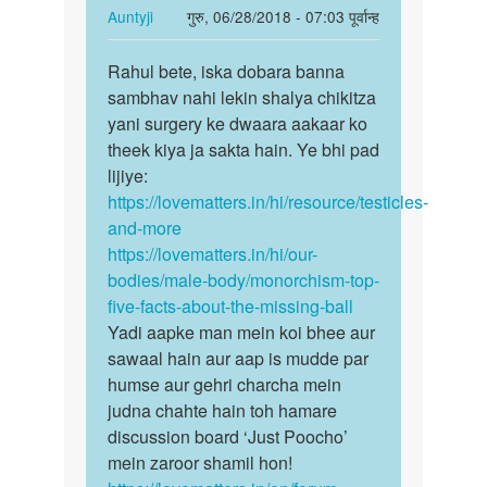
एक…
In
Auntyji
गुरु, 06/28/2018 - 07:03 पूर्वान्ह
by
reply
पर्मालिंक
Auntyji
to
Rahul bete, iska dobara banna
Rahul
Es
sambhav nahi lekin shalya chikitza
bete,
samsiya
yani surgery ke dwaara aakaar ko
iska
ko
theek kiya ja sakta hain. Ye bhi pad
dobara…
kese
lijiye:
thik…
https://lovematters.in/hi/resource/testicles-
by
and-more
Rahul
https://lovematters.in/hi/our-
patel
bodies/male-body/monorchism-top-
five-facts-about-the-missing-ball
Yadi aapke man mein koi bhee aur
sawaal hain aur aap is mudde par
humse aur gehri charcha mein
judna chahte hain toh hamare
discussion board ‘Just Poocho’
mein zaroor shamil hon!