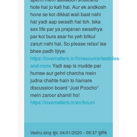
count
hote hai jo kafi hai. Aur ek andkosh
ka
Bahot
hone se koi dikkat wali baat nahi
banana…
kum
hai yadi aap swasth hai toh. Iska
a…
sex life par ya prajanan swasthya
by
par koi bura asar ho yeh bilkul
Mansur
zaruri nahi hai. So please relax! Ise
bhee padh lijiye:
https://lovematters.in/hi/resource/testicles-
and-more
Yadi aap is mudde par
humse aur gehri charcha mein
judna chahte hain to hamare
discussion board “Just Poocho”
mein zaroor shamil ho!
https://lovematters.in/en/forum
In
Vashu.sing
बुध, 04/01/2020 - 08:37 पूर्वान्ह