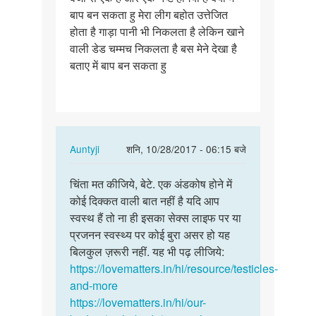
बाप बन सकता हु मेरा लीग बहोत उत्तेजित
नई
होता है गाड़ा पानी भी निकलता है लेकिन खाने
है
वाली डेड चम्मच निकलता है बस मेने देखा है
क्या…
बताए में बाप बन सकता हु
In
Auntyji
शनि, 10/28/2017 - 06:15 बजे
reply
पर्मालिंक
to
चिंता मत कीजिये, बेटे. एक अंडकोष होने में
चिंता
मेरा
कोई दिक्कत वाली बात नहीं है यदि आप
मत
एक
स्वस्थ हैं तो ना ही इसका सेक्स लाइफ पर या
कीजिये,
अंडकोष
प्रजनन स्वस्थ्य पर कोई बुरा असर हो यह
बेटे.
नई
बिलकुल ज़रूरी नहीं. यह भी पढ़ लीजिये:
एक…
है
https://lovematters.in/hi/resource/testicles-
क्या…
and-more
by
https://lovematters.in/hi/our-