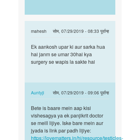
In
mahesh
सोम, 07/29/2019 - 08:33 पूर्वान्ह
reply
पर्मालिंक
to
Ek aankosh upar ki aur sarka hua
Ek
Agar
hai janm se umar 30hai kya
aankosh
ek
surgery se wapis la sakte hai
upar
brishan
ki
upar
aur
ki
sarka…
tarf…
In
Auntyji
सोम, 07/29/2019 - 09:06 पूर्वान्ह
by
reply
पर्मालिंक
saroj
to
Bete is baare mein aap kisi
Bete
kumar
Ek
vishesagya ya ek panjikrit doctor
is
aankosh
se meill lijiye. Iske bare mein aur
baare
upar
jyada is link par padh lijiye:
mein
ki
https://lovematters.in/hi/resource/testicles-
aap