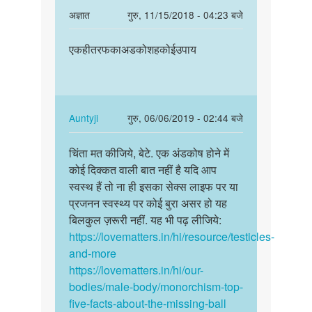
In
अज्ञात
गुरु, 11/15/2018 - 04:23 बजे
reply
पर्मालिंक
to
एकहीतरफकाअडकोशहकोईउपाय
एकहीतरफकाअडकोशहकोईउपाय
चिंता
मत
कीजिये,
बेटे.
In
Auntyji
गुरु, 06/06/2019 - 02:44 बजे
एक…
reply
पर्मालिंक
by
to
चिंता मत कीजिये, बेटे. एक अंडकोष होने में
चिंता
Auntyji
एकहीतरफकाअडकोशहकोईउपाय
कोई दिक्कत वाली बात नहीं है यदि आप
मत
by
स्वस्थ हैं तो ना ही इसका सेक्स लाइफ पर या
कीजिये,
अज्ञात
प्रजनन स्वस्थ्य पर कोई बुरा असर हो यह
बेटे.
बिलकुल ज़रूरी नहीं. यह भी पढ़ लीजिये:
एक…
https://lovematters.in/hi/resource/testicles-
and-more
https://lovematters.in/hi/our-
bodies/male-body/monorchism-top-
five-facts-about-the-missing-ball