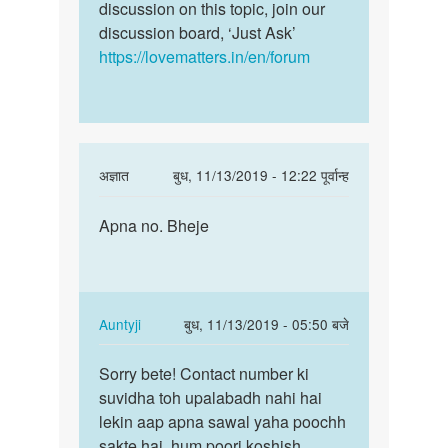
discussion on this topic, join our
discussion board, ‘Just Ask’
https://lovematters.in/en/forum
In
अज्ञात
बुध, 11/13/2019 - 12:22 पूर्वान्ह
reply
पर्मालिंक
to
Apna no. Bheje
Apna
मेरा
no.
एक
Bheje
अंडकोष
नई
In
Auntyji
बुध, 11/13/2019 - 05:50 बजे
है
reply
पर्मालिंक
क्या…
to
Sorry bete! Contact number ki
Sorry
by
Apna
suvidha toh upalabadh nahi hai
bete!
ajim
no.
lekin aap apna sawal yaha poochh
Contact
Bheje
sakte hai, hum poori koshish
number…