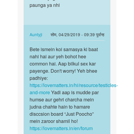
ismein
paunga ya nhi
annd
koi…
kosh
by
uper…
Auntyji
In
Auntyji
सोम, 04/29/2019 - 09:39 पूर्वान्ह
reply
पर्मालिंक
to
Bete ismein koi samasya ki baat
Bete
Sir
nahi hai aur yeh bohot hee
ismein
mera
common hai. Aap bilkul sex kar
koi
ek
payenge. Don't worry! Yeh bhee
samasya
annd
padhiye:
ki…
kosh
https://lovematters.in/hi/resource/testicles-
uper…
and-more
Yadi aap is mudde par
by
humse aur gehri charcha mein
Parmeshwar
judna chahte hain to hamare
disccsion board “Just Poocho”
mein zaroor shamil ho!
https://lovematters.in/en/forum