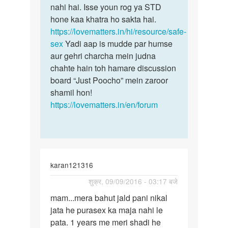
huve
nahi hai. Isse youn rog ya STD
bhi
hone kaa khatra ho sakta hai.
boy
https://lovematters.in/hi/resource/safe-
by
sex
Yadi aap is mudde par humse
pavan
aur gehri charcha mein judna
pali
chahte hain toh hamare discussion
board “Just Poocho” mein zaroor
shamil hon!
https://lovematters.in/en/forum
karan121316
पर्मालिंक
शुक्र, 09/09/2016 - 03:17 बजे
mam...mera
mam...mera bahut jald pani nikal
bahut
jata he purasex ka maja nahi le
jald
pata. 1 years me meri shadi he
pani