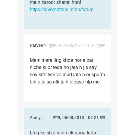
sujit
mein zaroor shamil hon!
https://lovematters.in/en/forum
Parveen
शुक्र, 07/15/2016 - 11:07 पूर्वान्ह
पर्मालिंक
Mam mere ling khda hone par
Mam
niche ki or teda ho jata h jis say
mere
sex krte tym vo mud jata h or spurm
ling
bhi ptla sa niklta h please hlp me
khda
hone
par
In
Auntyji
मंगल, 09/06/2016 - 07:21 बजे
reply
पर्मालिंक
to
Ling ke size mein ek apna teda
Ling