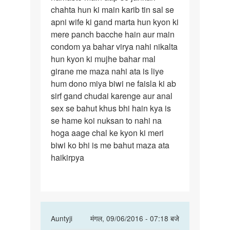
chahta hun ki main karib tin sal se
namaste
apni wife ki gand marta hun kyon ki
main
mere panch bacche hain aur main
aap
condom ya bahar virya nahi nikalta
se
hun kyon ki mujhe bahar mal
girane me maza nahi ata is liye
hum dono miya biwi ne faisla ki ab
sirf gand chudai karenge aur anal
sex se bahut khus bhi hain kya is
se hame koi nuksan to nahi na
hoga aage chal ke kyon ki meri
biwi ko bhi is me bahut maza ata
haikirpya
In
Auntyji
मंगल, 09/06/2016 - 07:18 बजे