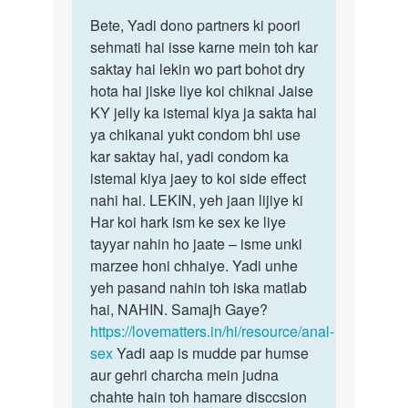
reply
पर्मालिंक
to
Bete, Yadi dono partners ki poori
Bete,
Aunty
sehmati hai isse karne mein toh kar
Yadi
ji
saktay hai lekin wo part bohot dry
dono
namaste
hota hai jiske liye koi chiknai Jaise
partners
main
KY jelly ka istemal kiya ja sakta hai
ki
aap
ya chikanai yukt condom bhi use
se
kar saktay hai, yadi condom ka
by
istemal kiya jaey to koi side effect
mubarak
nahi hai. LEKIN, yeh jaan lijiye ki
ansari
Har koi hark ism ke sex ke liye
tayyar nahin ho jaate – isme unki
marzee honi chhaiye. Yadi unhe
yeh pasand nahin toh iska matlab
hai, NAHIN. Samajh Gaye?
https://lovematters.in/hi/resource/anal-
sex
Yadi aap is mudde par humse
aur gehri charcha mein judna
chahte hain toh hamare disccsion