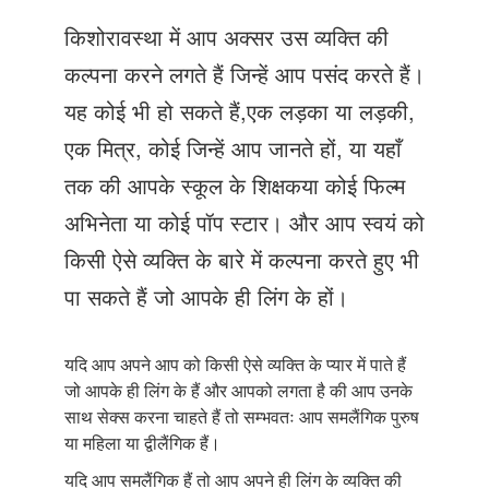
Just Poocho
किशोरावस्था में आप अक्सर उस व्यक्ति की
संपर्क करें
कल्पना करने लगते हैं जिन्हें आप पसंद करते हैं।
यह कोई भी हो सकते हैं,एक लड़का या लड़की,
एक मित्र, कोई जिन्हें आप जानते हों, या यहाँ
तक की आपके स्कूल के शिक्षकया कोई फिल्म
अभिनेता या कोई पॉप स्टार। और आप स्वयं को
किसी ऐसे व्यक्ति के बारे में कल्पना करते हुए भी
पा सकते हैं जो आपके ही लिंग के हों।
यदि आप अपने आप को किसी ऐसे व्यक्ति के प्यार में पाते हैं
जो आपके ही लिंग के हैं और आपको लगता है की आप उनके
साथ सेक्स करना चाहते हैं तो सम्भवतः आप समलैंगिक पुरुष
या महिला या द्वीलैंगिक हैं।
यदि आप समलैंगिक हैं तो आप अपने ही लिंग के व्यक्ति की