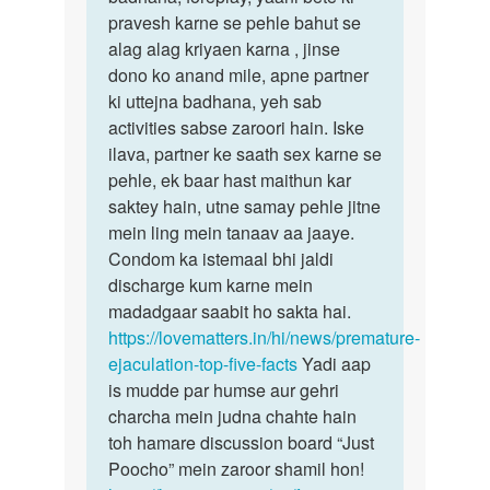
pravesh karne se pehle bahut se
alag alag kriyaen karna , jinse
dono ko anand mile, apne partner
ki uttejna badhana, yeh sab
activities sabse zaroori hain. Iske
ilava, partner ke saath sex karne se
pehle, ek baar hast maithun kar
saktey hain, utne samay pehle jitne
mein ling mein tanaav aa jaaye.
Condom ka istemaal bhi jaldi
discharge kum karne mein
madadgaar saabit ho sakta hai.
https://lovematters.in/hi/news/premature-
ejaculation-top-five-facts
Yadi aap
is mudde par humse aur gehri
charcha mein judna chahte hain
toh hamare discussion board “Just
Poocho” mein zaroor shamil hon!