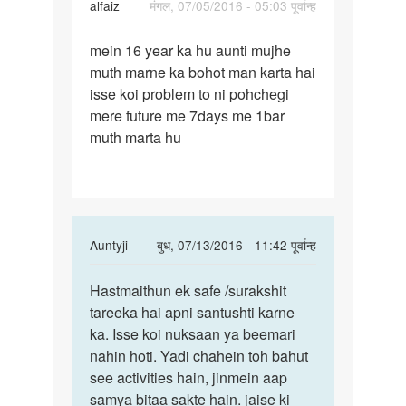
alfaiz
मंगल, 07/05/2016 - 05:03 पूर्वान्ह
पर्मालिंक
mein 16 year ka hu aunti mujhe
mein
muth marne ka bohot man karta hai
16
isse koi problem to ni pohchegi
year
mere future me 7days me 1bar
ka
muth marta hu
hu
aunti
In
Auntyji
बुध, 07/13/2016 - 11:42 पूर्वान्ह
reply
पर्मालिंक
to
Hastmaithun ek safe /surakshit
Hastmaithun
mein
tareeka hai apni santushti karne
ek
16
ka. Isse koi nuksaan ya beemari
safe
year
nahin hoti. Yadi chahein toh bahut
ka
see activities hain, jinmein aap
hu
samya bitaa sakte hain. jaise ki