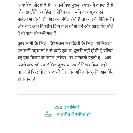
आकर्षित ओर होते हैं। समलैंगिक पुरुष अक्सर गे कहलाते हैं
और समलैंगिक महिलाएं लेस्बियन। यदि आप पुरुष एवं
महिलाओं दोनों की ओर आकर्षित होते हैं तो आप द्वीलैंगिक हैं।
और यदि आप विपरीत लिंग वाले लोगों की ओर आकर्षित होते
हैं तो आप विषमलैंगिक हैं।
कुछ लोगों के लिए - विशेषकर लड़कियों के लिए - यौनिकता
इन सभी पहचानों में से कोई एक या दूसरी नहीं होती है बल्कि
वह एक किस्म के पैमाने (स्केल) पर सरकती रहती है। आप
अपने आप को समलैंगिक पुरुष या समलैंगिक महिला नहीं
मानते हैं फिर भी आप अपने लिंग के व्यक्ति के प्रति आकर्षित
हो सकते हैं।
296 टिप्पणियाँ
बातचीत में शामिल हों