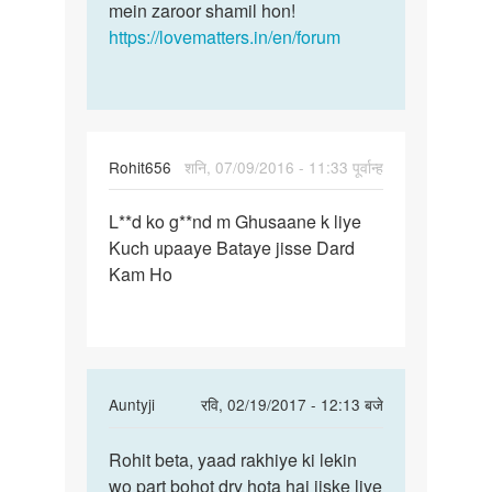
mein zaroor shamil hon!
https://lovematters.in/en/forum
Rohit656
शनि, 07/09/2016 - 11:33 पूर्वान्ह
पर्मालिंक
L**d ko g**nd m Ghusaane k liye
Lund
Kuch upaaye Bataye jisse Dard
ko
Kam Ho
gaand
m
Ghusaane
k
In
Auntyji
रवि, 02/19/2017 - 12:13 बजे
reply
पर्मालिंक
to
Rohit beta, yaad rakhiye ki lekin
Rohit
Lund
wo part bohot dry hota hai jiske liye
beta,