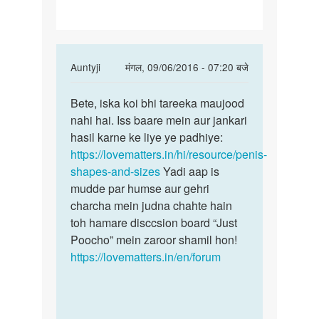
mota
krna
h..
In
Auntyji
मंगल, 09/06/2016 - 07:20 बजे
reply
पर्मालिंक
to
Bete, iska koi bhi tareeka maujood
Bete,
Mujhe
nahi hai. Iss baare mein aur jankari
iska
mera
hasil karne ke liye ye padhiye:
koi
ling
https://lovematters.in/hi/resource/penis-
bhi
mota
shapes-and-sizes
Yadi aap is
tareeka
krna
mudde par humse aur gehri
h..
charcha mein judna chahte hain
by
toh hamare disccsion board “Just
neer
Poocho” mein zaroor shamil hon!
https://lovematters.in/en/forum