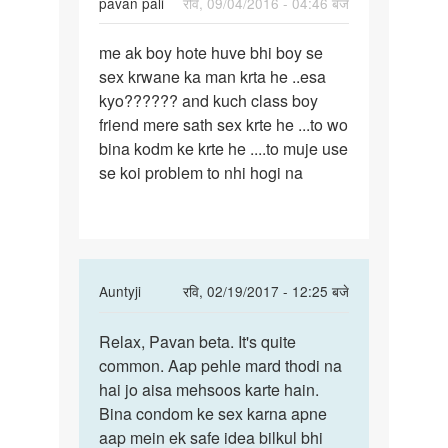
pavan pali
रवि, 09/04/2016 - 04:46 बजे
पर्मालिंक
me ak boy hote huve bhi boy se
me
sex krwane ka man krta he ..esa
ak
kyo?????? and kuch class boy
boy
friend mere sath sex krte he ...to wo
hote
bina kodm ke krte he ....to muje use
huve
se koi problem to nhi hogi na
bhi
boy
In
Auntyji
रवि, 02/19/2017 - 12:25 बजे
reply
पर्मालिंक
to
Relax, Pavan beta. It's quite
Relax,
me
common. Aap pehle mard thodi na
Pavan
ak
hai jo aisa mehsoos karte hain.
beta.
boy
Bina condom ke sex karna apne
It's
hote
aap mein ek safe idea bilkul bhi
quite