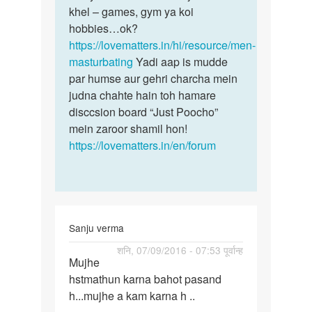
aunti
khel – games, gym ya koi
by
hobbies…ok?
alfaiz
https://lovematters.in/hi/resource/men-
masturbating
Yadi aap is mudde
par humse aur gehri charcha mein
judna chahte hain toh hamare
disccsion board “Just Poocho”
mein zaroor shamil hon!
https://lovematters.in/en/forum
Sanju verma
पर्मालिंक
शनि, 07/09/2016 - 07:53 पूर्वान्ह
Mujhe
Mujhe
hstmathun karna bahot pasand
hstmathun
h...mujhe a kam karna h ..
karna
bahot