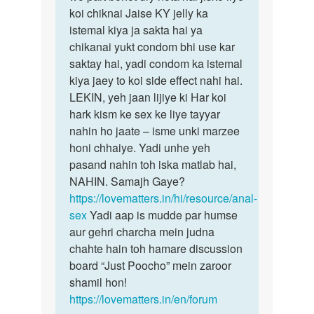
ko
koi chiknai Jaise KY jelly ka
yaad
gaand
istemal kiya ja sakta hai ya
rakhiye
m
chikanai yukt condom bhi use kar
ki
Ghusaane
saktay hai, yadi condom ka istemal
k
kiya jaey to koi side effect nahi hai.
by
LEKIN, yeh jaan lijiye ki Har koi
Rohit656
hark kism ke sex ke liye tayyar
nahin ho jaate – isme unki marzee
honi chhaiye. Yadi unhe yeh
pasand nahin toh iska matlab hai,
NAHIN. Samajh Gaye?
https://lovematters.in/hi/resource/anal-
sex
Yadi aap is mudde par humse
aur gehri charcha mein judna
chahte hain toh hamare discussion
board “Just Poocho” mein zaroor
shamil hon!
https://lovematters.in/en/forum