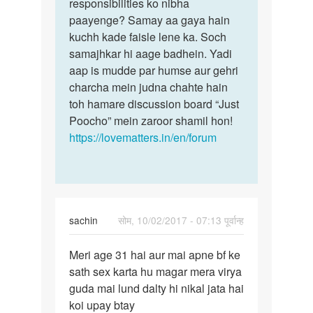
satyam
responsibilities ko nibha
paayenge? Samay aa gaya hain
kuchh kade faisle lene ka. Soch
samajhkar hi aage badhein. Yadi
aap is mudde par humse aur gehri
charcha mein judna chahte hain
toh hamare discussion board “Just
Poocho” mein zaroor shamil hon!
https://lovematters.in/en/forum
sachin
सोम, 10/02/2017 - 07:13 पूर्वान्ह
पर्मालिंक
Meri age 31 hai aur mai apne bf ke
Meri
sath sex karta hu magar mera virya
age
guda mai lund dalty hi nikal jata hai
31
koi upay btay
hai