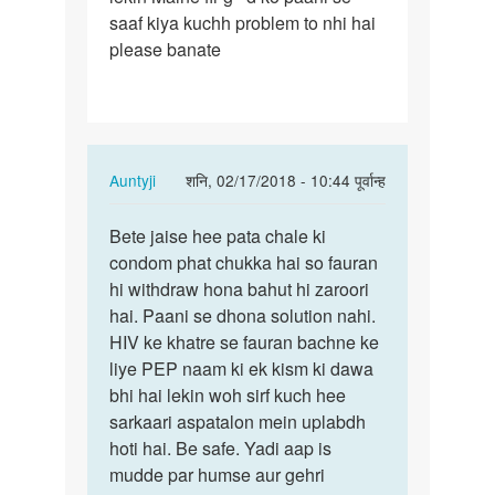
saaf kiya kuchh problem to nhi hai
ladke
please banate
se…
In
Auntyji
शनि, 02/17/2018 - 10:44 पूर्वान्ह
reply
पर्मालिंक
to
Bete jaise hee pata chale ki
Bete
Aunty
condom phat chukka hai so fauran
jaise
ji
hi withdraw hona bahut hi zaroori
hee
Maine
hai. Paani se dhona solution nahi.
pata
ek
HIV ke khatre se fauran bachne ke
chale
ladke
liye PEP naam ki ek kism ki dawa
ki…
se…
bhi hai lekin woh sirf kuch hee
by
sarkaari aspatalon mein uplabdh
अज्ञात
hoti hai. Be safe. Yadi aap is
mudde par humse aur gehri