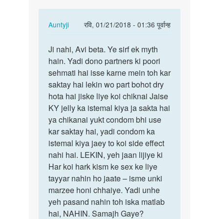
In
Auntyji
रवि, 01/21/2018 - 01:36 पूर्वान्ह
reply
पर्मालिंक
to
Ji nahi, Avi beta. Ye sirf ek myth
Ji
Maim
hain. Yadi dono partners ki poori
nahi,
mai
sehmati hai isse karne mein toh kar
Avi
guda
saktay hai lekin wo part bohot dry
beta.
mathun
hota hai jiske liye koi chiknai Jaise
Ye
karana…
KY jelly ka istemal kiya ja sakta hai
sirf…
by
ya chikanai yukt condom bhi use
Avi
kar saktay hai, yadi condom ka
istemal kiya jaey to koi side effect
nahi hai. LEKIN, yeh jaan lijiye ki
Har koi hark kism ke sex ke liye
tayyar nahin ho jaate – isme unki
marzee honi chhaiye. Yadi unhe
yeh pasand nahin toh iska matlab
hai, NAHIN. Samajh Gaye?