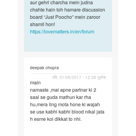
aur gehri charcha mein judna
chahte hain toh hamare discussion
board “Just Poocho” mein zaroor
shamil hon!
https://lovematters.in/en/forum
deepak chopra
पर्मालिंक
रवि, 01/08/2017 - 12:38 पूर्वान्ह
main
main
namaste ,mai apne partnar ki 2
namaste
saal se guda mathun kar rha
,mai
hu,mera ling mota hone ki wajah
apne
se use kabhi kabhi blood nikal jata
h esme koi dikkat to nhi.