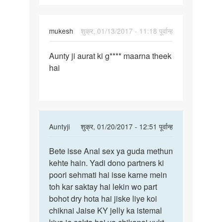
mukesh
शुक्र, 01/13/2017 - 11:18 पूर्वान्ह
पर्मालिंक
Aunty ji aurat ki g**** maarna theek
Aunty
hai
ji
aurat
ki
gaad
maarna
In
Auntyji
शुक्र, 01/20/2017 - 12:51 पूर्वान्ह
reply
पर्मालिंक
to
Bete isse Anal sex ya guda methun
Bete
Aunty
kehte hain. Yadi dono partners ki
isse
ji
poori sehmati hai isse karne mein
Anal
aurat
toh kar saktay hai lekin wo part
sex
ki
bohot dry hota hai jiske liye koi
ya
gaad
chiknai Jaise KY jelly ka istemal
guda
maarna