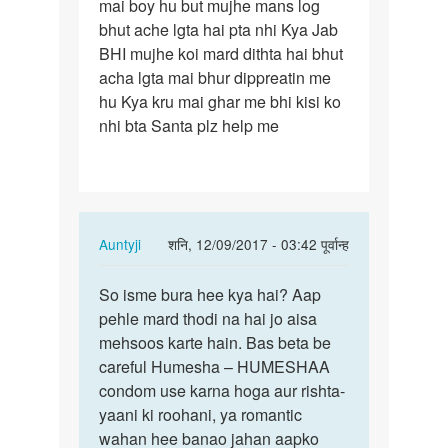
mai boy hu but mujhe mans log
mai
bhut ache lgta hai pta nhi Kya Jab
boy
BHI mujhe koi mard dithta hai bhut
hu
acha lgta mai bhur dippreatin me
but
hu Kya kru mai ghar me bhi kisi ko
mujhe
nhi bta Santa plz help me
mans…
In
Auntyji
शनि, 12/09/2017 - 03:42 पूर्वान्ह
reply
पर्मालिंक
to
So isme bura hee kya hai? Aap
So
mai
pehle mard thodi na hai jo aisa
isme
boy
mehsoos karte hain. Bas beta be
bura
hu
careful Humesha – HUMESHAA
hee
but
condom use karna hoga aur rishta-
kya
mujhe
yaani ki roohani, ya romantic
hai?…
mans…
wahan hee banao jahan aapko