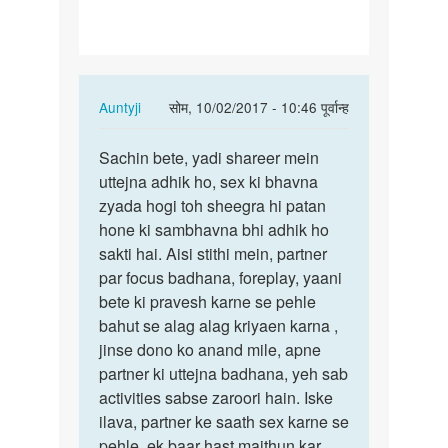
aur
mai
apne…
In
Auntyji
सोम, 10/02/2017 - 10:46 पूर्वान्ह
reply
पर्मालिंक
to
Sachin bete, yadi shareer mein
Sachin
Meri
uttejna adhik ho, sex ki bhavna
bete,
age
zyada hogi toh sheegra hi patan
yadi
31
hone ki sambhavna bhi adhik ho
shareer…
hai
sakti hai. Aisi stithi mein, partner
aur
par focus badhana, foreplay, yaani
mai
bete ki pravesh karne se pehle
apne…
bahut se alag alag kriyaen karna ,
by
jinse dono ko anand mile, apne
sachin
partner ki uttejna badhana, yeh sab
activities sabse zaroori hain. Iske
ilava, partner ke saath sex karne se
pehle, ek baar hast maithun kar