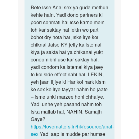
पर्मालिंक
to
Bete isse Anal sex ya guda methun
Bete
Anti
kehte hain. Yadi dono partners ki
isse
ji
poori sehmati hai isse karne mein
Anal
mujhe
toh kar saktay hai lekin wo part
sex
apni
bohot dry hota hai jiske liye koi
ya
bibi
chiknai Jaise KY jelly ka istemal
guda
ko
kiya ja sakta hai ya chikanai yukt
by
condom bhi use kar saktay hai,
tanix
yadi condom ka istemal kiya jaey
to koi side effect nahi hai. LEKIN,
yeh jaan lijiye ki Har koi hark kism
ke sex ke liye tayyar nahin ho jaate
– isme unki marzee honi chhaiye.
Yadi unhe yeh pasand nahin toh
iska matlab hai, NAHIN. Samajh
Gaye?
https://lovematters.in/hi/resource/anal-
sex
Yadi aap is mudde par humse