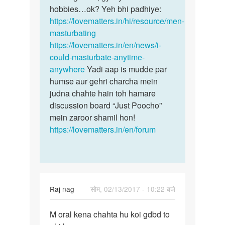
by
hobbies…ok? Yeh bhi padhiye:
ishant
https://lovematters.in/hi/resource/men-
masturbating
https://lovematters.in/en/news/i-
could-masturbate-anytime-
anywhere
Yadi aap is mudde par
humse aur gehri charcha mein
judna chahte hain toh hamare
discussion board “Just Poocho”
mein zaroor shamil hon!
https://lovematters.in/en/forum
Raj nag
सोम, 02/13/2017 - 10:22 बजे
पर्मालिंक
M oral kena chahta hu koi gdbd to
M