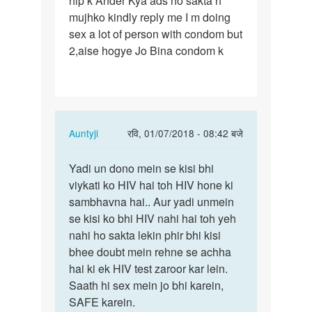
hip k Ander Kya ads ho sakta h
mujhko kindly reply me I m doing
k
sex a lot of person with condom but
sath
2,aise hogye Jo Bina condom k
sex…
In
Auntyji
रवि, 01/07/2018 - 08:42 बजे
reply
पर्मालिंक
to
Yadi un dono mein se kisi bhi
Yadi
Main
viykati ko HIV hai toh HIV hone ki
un
ek
sambhavna hai.. Aur yadi unmein
dono
larkye
se kisi ko bhi HIV nahi hai toh yeh
mein
k
nahi ho sakta lekin phir bhi kisi
se
sath
bhee doubt mein rehne se achha
kisi…
sex…
hai ki ek HIV test zaroor kar lein.
by
Saath hi sex mein jo bhi karein,
Viku
SAFE karein.