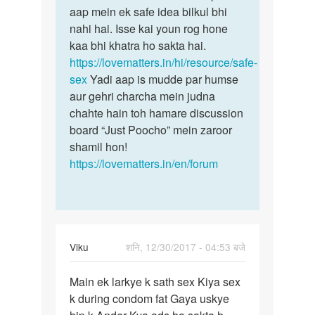
Aunty
aap mein ek safe idea bilkul bhi
condom
ji
nahi hai. Isse kai youn rog hone
ke
meri
kaa bhi khatra ho sakta hai.
sex
age
https://lovematters.in/hi/resource/safe-
karna…
30
sex
Yadi aap is mudde par humse
hai
aur gehri charcha mein judna
aur…
chahte hain toh hamare discussion
by
board “Just Poocho” mein zaroor
rohan
shamil hon!
https://lovematters.in/en/forum
Viku
शनि, 12/30/2017 - 04:53 बजे
पर्मालिंक
Main ek larkye k sath sex Kiya sex
Main
k during condom fat Gaya uskye
ek
larkye