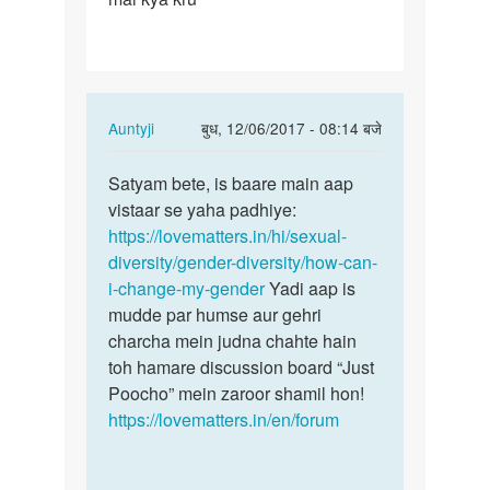
hu
mujhe
ladki…
In
Auntyji
बुध, 12/06/2017 - 08:14 बजे
reply
पर्मालिंक
to
Satyam bete, is baare main aap
Satyam
me
vistaar se yaha padhiye:
bete,
ek
https://lovematters.in/hi/sexual-
is
ladka
diversity/gender-diversity/how-can-
baare
hu
i-change-my-gender
Yadi aap is
main…
mujhe
mudde par humse aur gehri
ladki…
charcha mein judna chahte hain
by
toh hamare discussion board “Just
Satyam
Poocho” mein zaroor shamil hon!
Agrawal
https://lovematters.in/en/forum