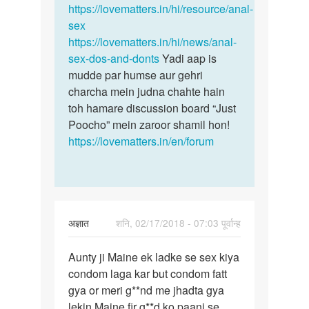
https://lovematters.in/hi/resource/anal-
sex
https://lovematters.in/hi/news/anal-
sex-dos-and-donts
Yadi aap is
mudde par humse aur gehri
charcha mein judna chahte hain
toh hamare discussion board “Just
Poocho” mein zaroor shamil hon!
https://lovematters.in/en/forum
अज्ञात
शनि, 02/17/2018 - 07:03 पूर्वान्ह
पर्मालिंक
Aunty ji Maine ek ladke se sex kiya
Aunty
condom laga kar but condom fatt
ji
gya or meri g**nd me jhadta gya
Maine
lekin Maine fir g**d ko paani se
ek