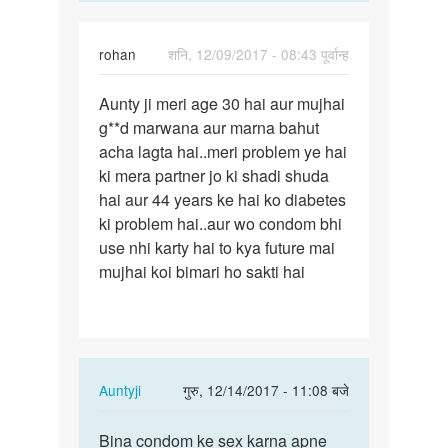
rohan
शनि, 12/09/2017 - 08:43 पूर्वान्ह
पर्मालिंक
Aunty ji meri age 30 hai aur mujhai
Aunty
g**d marwana aur marna bahut
ji
acha lagta hai..meri problem ye hai
meri
ki mera partner jo ki shadi shuda
age
hai aur 44 years ke hai ko diabetes
30
ki problem hai..aur wo condom bhi
hai
use nhi karty hai to kya future mai
aur…
mujhai koi bimari ho sakti hai
In
Auntyji
गुरु, 12/14/2017 - 11:08 बजे
reply
पर्मालिंक
to
Bina condom ke sex karna apne
Bina