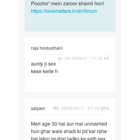
Poocho” mein zaroor shamil hon!
https://lovematters.in/en/forum
raja hindusthani
पर्मालिंक
बुध, 04/19/2017 - 11:15 बजे
aunty ji sex
aunty
kese kerte h
ji
sex
kese
kerte
h
satyam
सोम, 10/02/2017 - 07:10 पूर्वान्ह
पर्मालिंक
Meri age 30 hai aur mai unmarried
Meri
hun.ghar wale shadi ki jid kar rahe
age
hai lekin mujhai ladko ke sath sex
30