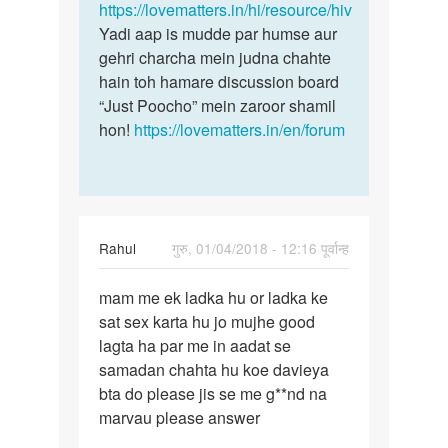
https://lovematters.in/hi/resource/hiv
Yadi aap is mudde par humse aur
gehri charcha mein judna chahte
hain toh hamare discussion board
“Just Poocho” mein zaroor shamil
hon!
https://lovematters.in/en/forum
Rahul
गुरु, 01/04/2018 - 12:16 पूर्वान्ह
पर्मालिंक
mam me ek ladka hu or ladka ke
mam
sat sex karta hu jo mujhe good
me
lagta ha par me in aadat se
ek
samadan chahta hu koe davieya
ladka
bta do please jis se me g**nd na
hu
marvau please answer
or
ladka…