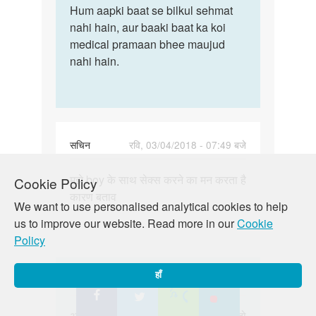
to
Hum aapki baat se bilkul sehmat
Hum
bete
nahi hain, aur baaki baat ka koi
aapki
jyada
medical pramaan bhee maujud
baat
mat
nahi hain.
se
kiya
bilkul…
karo…
by
dr
सचिन
रवि, 03/04/2018 - 07:49 बजे
पर्मालिंक
मुझे boy के साथ सेक्स करने का मन करता है
Cookie Policy
मुझे
कारण बताव
boy
We want to use personalised analytical cookies to help
के
us to improve our website. Read more in our
Cookie
साथ
Policy
सेक्स
करने…
हाँ
In
Auntyji
रवि, 04/01/2018 - 01:05 बजे
reply
पर्मालिंक
to
अगर आप लड़कों की तरफ आकर्षित होते हैं तो
अगर