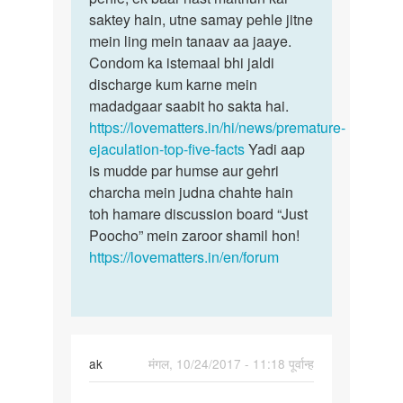
saktey hain, utne samay pehle jitne
mein ling mein tanaav aa jaaye.
Condom ka istemaal bhi jaldi
discharge kum karne mein
madadgaar saabit ho sakta hai.
https://lovematters.in/hi/news/premature-
ejaculation-top-five-facts
Yadi aap
is mudde par humse aur gehri
charcha mein judna chahte hain
toh hamare discussion board “Just
Poocho” mein zaroor shamil hon!
https://lovematters.in/en/forum
ak
मंगल, 10/24/2017 - 11:18 पूर्वान्ह
पर्मालिंक