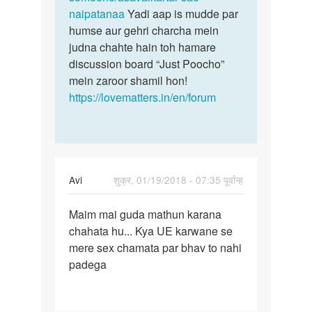
naipatanaa
Yadi aap is mudde par
humse aur gehri charcha mein
judna chahte hain toh hamare
discussion board “Just Poocho”
mein zaroor shamil hon!
https://lovematters.in/en/forum
Avi
शुक्र, 01/19/2018 - 07:35 पूर्वान्ह
पर्मालिंक
Maim mai guda mathun karana
Maim
chahata hu... Kya UE karwane se
mai
mere sex chamata par bhav to nahi
guda
padega
mathun
karana…