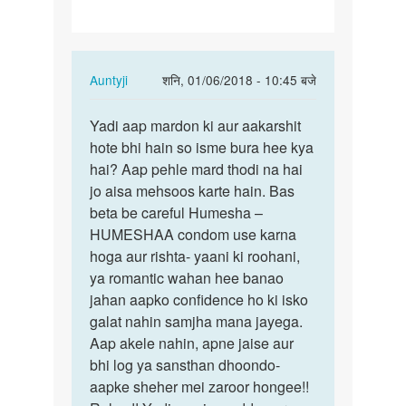
In
Auntyji
शनि, 01/06/2018 - 10:45 बजे
reply
पर्मालिंक
to
Yadi aap mardon ki aur aakarshit
Yadi
mam
hote bhi hain so isme bura hee kya
aap
me
hai? Aap pehle mard thodi na hai
mardon
ek
jo aisa mehsoos karte hain. Bas
ki
ladka
beta be careful Humesha –
aur…
hu
HUMESHAA condom use karna
or
hoga aur rishta- yaani ki roohani,
ladka…
ya romantic wahan hee banao
by
jahan aapko confidence ho ki isko
Rahul
galat nahin samjha mana jayega.
Aap akele nahin, apne jaise aur
bhi log ya sansthan dhoondo-
aapke sheher mei zaroor hongee!!