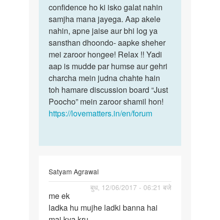
by
confidence ho ki isko galat nahin
ak
samjha mana jayega. Aap akele
nahin, apne jaise aur bhi log ya
sansthan dhoondo- aapke sheher
mei zaroor hongee! Relax !! Yadi
aap is mudde par humse aur gehri
charcha mein judna chahte hain
toh hamare discussion board “Just
Poocho” mein zaroor shamil hon!
https://lovematters.in/en/forum
Satyam Agrawal
पर्मालिंक
बुध, 12/06/2017 - 06:21 बजे
me ek
me
ladka hu mujhe ladki banna hai
ek
mai kya kru
ladka