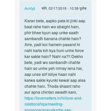
In
Auntyji
शनि, 02/17/2018 - 10:38 पूर्वान्ह
reply
पर्मालिंक
to
Karan bete, aapko pata ki jinki aap
Karan
Muje
baat rahe hain wo straight hain,
bete,
straight
phir bhee kyun aap unke saath
aapko
ke
sambandh banana chahte hain?
pata
sath
Arre, yadi koi hamein pasand hi
ki…
sex…
nahi karta toh kya hum unhe force
by
kar sakte hain? Nahi na?!! Dekho
Karan
bete, yadi wo sambandh chahte
hain so unhe yeh nirnay lena hai,
aap unse sirf isliye haan nahi
karwa sakte kyunki kewal aap aisa
chahte hain. Thoda shaant raho
aur apna chintan swasth karo.
https://lovematters.in/hi/love-and-
relationships/meeting-
someone/asavaikartai-sae-