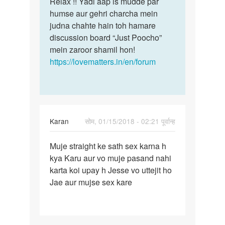
Relax !! Yadi aap is mudde par
humse aur gehri charcha mein
judna chahte hain toh hamare
discussion board “Just Poocho”
mein zaroor shamil hon!
https://lovematters.in/en/forum
Karan
सोम, 01/15/2018 - 02:21 पूर्वान्ह
पर्मालिंक
Muje straight ke sath sex karna h
Muje
kya Karu aur vo muje pasand nahi
straight
karta koi upay h Jesse vo uttejit ho
ke
Jae aur mujse sex kare
sath
sex…