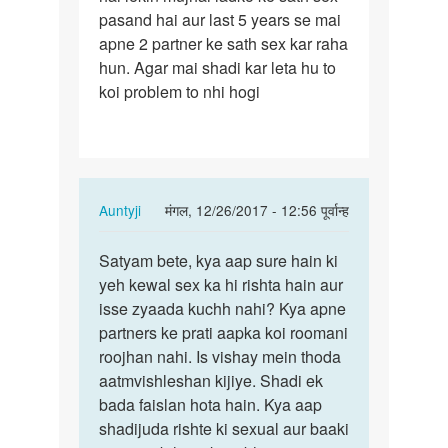
pasand hai aur last 5 years se mai
hai
apne 2 partner ke sath sex kar raha
aur
hun. Agar mai shadi kar leta hu to
mai…
koi problem to nhi hogi
In
Auntyji
मंगल, 12/26/2017 - 12:56 पूर्वान्ह
reply
पर्मालिंक
to
Satyam bete, kya aap sure hain ki
Satyam
Meri
yeh kewal sex ka hi rishta hain aur
bete,
age
isse zyaada kuchh nahi? Kya apne
kya
30
partners ke prati aapka koi roomani
aap
hai
roojhan nahi. Is vishay mein thoda
sure…
aur
aatmvishleshan kijiye. Shadi ek
mai…
bada faislan hota hain. Kya aap
by
shadijuda rishte ki sexual aur baaki