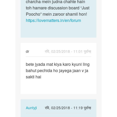
charcha mein judna chahte hain
toh hamare discussion board “Just
Poocho” mein zaroor shamil hon!
https://lovematters.in/en/forum
dr
रवि, 02/25/2018 - 11:01 पूर्वान्ह
पर्मालिंक
bete jyada mat kiya karo kyuni ling
bete
bahut pechida ho jayega jaan v ja
jyada
sakti hai
mat
kiya
karo…
In
Auntyji
रवि, 02/25/2018 - 11:19 पूर्वान्ह
reply
पर्मालिंक