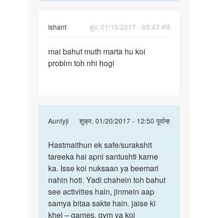
ishant
बुध, 01/18/2017 - 03:43 बजे
पर्मालिंक
mai bahut muth marta hu koi
mai
problm toh nhi hogi
bahut
muth
marta
hu
koi
In
Auntyji
शुक्र, 01/20/2017 - 12:50 पूर्वान्ह
reply
पर्मालिंक
to
Hastmaithun ek safe/surakshit
Hastmaithun
mai
tareeka hai apni santushti karne
ek
bahut
ka. Isse koi nuksaan ya beemari
safe/surakshit
muth
nahin hoti. Yadi chahein toh bahut
marta
see activities hain, jinmein aap
hu
samya bitaa sakte hain. jaise ki
koi
khel – games, gym ya koi