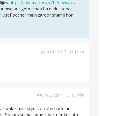
ijiey
https://lovematters.in/hi/news/oral-
 humse aur gehri charcha mein judna
“Just Poocho” mein zaroor shamil hon!
बुध, 04/19/2017 - 11:15 बजे
सोम, 10/02/2017 - 07:10 पूर्वान्ह
 wale shadi ki jid kar rahe hai lekin
ast 5 years se mai apne 2 partner ke sath