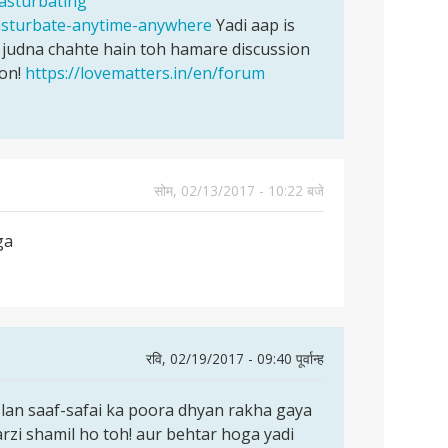
masturbating
masturbate-anytime-anywhere
Yadi aap is
judna chahte hain toh hamare discussion
hon!
https://lovematters.in/en/forum
सोम, 02/13/2017 - 10:22 बजे
ga
रवि, 02/19/2017 - 09:40 पूर्वान्ह
lan saaf-safai ka poora dhyan rakha gaya
rzi shamil ho toh! aur behtar hoga yadi