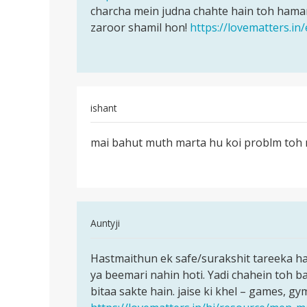
by
charcha mein judna chahte hain toh hamar
mukesh
zaroor shamil hon!
https://lovematters.in
ishant
पर्मालिंक
mai bahut muth marta hu koi problm toh 
mai
bahut
muth
marta
hu
In
Auntyji
koi
reply
पर्मालिंक
to
Hastmaithun ek safe/surakshit tareeka hai
Hastmaithun
mai
ya beemari nahin hoti. Yadi chahein toh ba
ek
bahut
bitaa sakte hain. jaise ki khel – games, g
safe/surakshit
muth