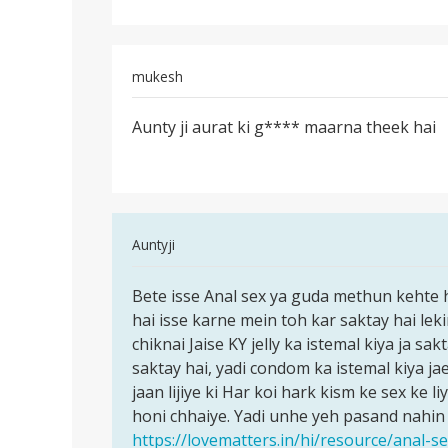
apne
mukesh
पर्मालिंक
Aunty ji aurat ki g**** maarna theek hai
Aunty
ji
aurat
ki
gaad
In
Auntyji
maarna
reply
पर्मालिंक
to
Bete isse Anal sex ya guda methun kehte h
Bete
Aunty
hai isse karne mein toh kar saktay hai leki
isse
ji
chiknai Jaise KY jelly ka istemal kiya ja s
Anal
aurat
saktay hai, yadi condom ka istemal kiya jae
sex
ki
jaan lijiye ki Har koi hark kism ke sex ke 
ya
gaad
honi chhaiye. Yadi unhe yeh pasand nahin
guda
maarna
https://lovematters.in/hi/resource/anal-s