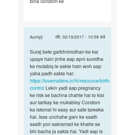
bina condom ke
hai
ki
hm
In
Auntyji
रवि, 02/19/2017 - 10:58 बजे
reply
पर्मालिंक
to
Suraj bete garbhnirodhan ke kai
Suraj
Sir
upaye hain jinhe aap apni suvidha
bete
hmm
ke mutabiq le sakte hain woh aap
garbhnirodhan
pareshan
yaha padh sakte hai:
ke
hai
https://lovematters.in/hi/resource/birth-
ki
control
Lekin yadi aap pregnancy
hm
ke risk se bachna chahte hai to kisi
by
aur tarikay ke mukabley Condom
suraj
ka istemal hi easy aur safe tareeka
hai. Isse unchahe garv ke saath
saath yon sakramad ke khatre se
bhi bacha ja sakta hai. Yadi aap is