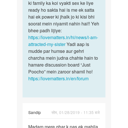
Jogi
ki family ka koi vyakti sex ke liye
ready ho sakta hai is me ek satta
hai ek power ki jhalk jo ki kisi bhi
soorat mein niyamit nahin hai!! Yeh
bhee padh lijiye:
https://lovematters.in/hi/news/i-am-
attracted-my-sister
Yadi aap is
mudde par humse aur gehri
charcha mein judna chahte hain to
hamare discussion board “Just
Poocho” mein zaroor shamil ho!
https://lovematters.in/en/forum
Sandip
सोम, 01/28/2019 - 11:35 बजे
पर्मालिंक
Madam mere ghar k pas ek mahila
Madam