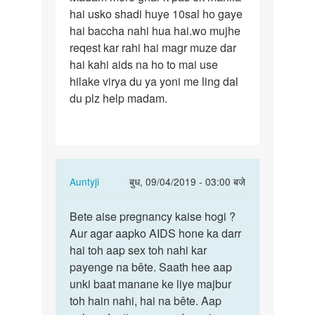
hai usko shadi huye 10sal ho gaye
mere
hai baccha nahi hua hai.wo mujhe
ghar
reqest kar rahi hai magr muze dar
k
hai kahi aids na ho to mai use
pas
hilake virya du ya yoni me ling dal
ek…
du plz help madam.
In
Auntyji
बुध, 09/04/2019 - 03:00 बजे
reply
पर्मालिंक
to
Bete aise pregnancy kaise hogi ?
Bete
Madam
Aur agar aapko AIDS hone ka darr
aise
mere
hai toh aap sex toh nahi kar
pregnancy
ghar
payenge na bête. Saath hee aap
kaise…
k
unki baat manane ke liye majbur
pas
toh hain nahi, hai na bête. Aap