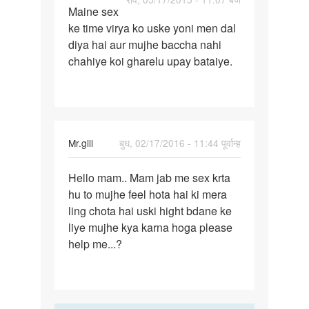
Maine sex
Maine
ke time virya ko uske yoni men dal
sex
diya hai aur mujhe baccha nahi
ke
chahiye koi gharelu upay bataiye.
time
virya
ko
Mr.gill
बुध, 02/17/2016 - 11:44 पूर्वान्ह
पर्मालिंक
Hello mam.. Mam jab me sex krta
Hello
hu to mujhe feel hota hai ki mera
mam..
ling chota hai uski hight bdane ke
Mam
liye mujhe kya karna hoga please
jab
help me...?
me
sex