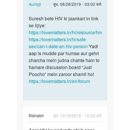
In
Auntyji
बुध, 08/28/2019 - 03:02 बजे
reply
पर्मालिंक
to
Suresh bete HIV ki jaankari in link
Suresh
hiv
se lijiye:
bete
mahila
https://lovematters.in/hi/resource/hiv
HIV
se
https://lovematters.in/hi/safe-
ki
adis
sex/can-i-date-an-hiv-person
Yadi
jaankari…
kaise…
aap is mudde par humse aur gehri
by
charcha mein judna chahte hain to
Suresh
hamare discussion board “Just
Poocho” mein zaroor shamil ho!
https://lovematters.in/en/forum
Rishabh
बुध, 12/19/2018 - 10:23 बजे
पर्मालिंक
Ager