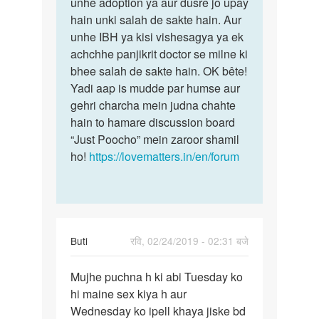
ek…
unhe adoption ya aur dusre jo upay
by
hain unki salah de sakte hain. Aur
Sandip
unhe IBH ya kisi vishesagya ya ek
achchhe panjikrit doctor se milne ki
bhee salah de sakte hain. OK bête!
Yadi aap is mudde par humse aur
gehri charcha mein judna chahte
hain to hamare discussion board
“Just Poocho” mein zaroor shamil
ho!
https://lovematters.in/en/forum
Buti
रवि, 02/24/2019 - 02:31 बजे
पर्मालिंक
Mujhe puchna h ki abi Tuesday ko
Mujhe
hi maine sex kiya h aur
puchna
Wednesday ko ipell khaya jiske bd
h