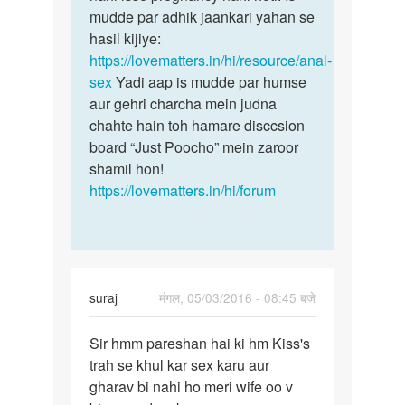
ki
mudde par adhik jaankari yahan se
se
yoni
hasil kijiye:
se
https://lovematters.in/hi/resource/anal-
by
sex
Yadi aap is mudde par humse
rajveer
aur gehri charcha mein judna
sing
chahte hain toh hamare disccsion
board “Just Poocho” mein zaroor
shamil hon!
https://lovematters.in/hi/forum
suraj
मंगल, 05/03/2016 - 08:45 बजे
पर्मालिंक
Sir hmm pareshan hai ki hm Kiss's
Sir
trah se khul kar sex karu aur
hmm
gharav bi nahi ho meri wife oo v
pareshan