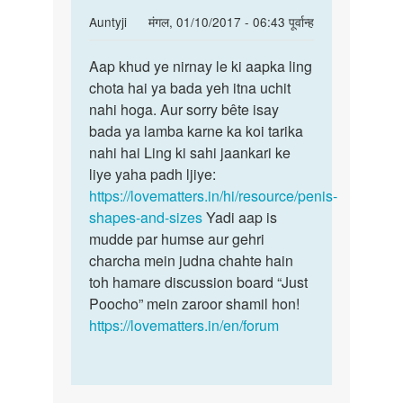
In
Auntyji
मंगल, 01/10/2017 - 06:43 पूर्वान्ह
reply
पर्मालिंक
to
Aap khud ye nirnay le ki aapka ling
Aap
Hello
chota hai ya bada yeh itna uchit
khud
mam..
nahi hoga. Aur sorry bête isay
ye
Mam
bada ya lamba karne ka koi tarika
nirnay
jab
nahi hai Ling ki sahi jaankari ke
le
me
liye yaha padh ljiye:
ki
sex
https://lovematters.in/hi/resource/penis-
by
shapes-and-sizes
Yadi aap is
Mr.gill
mudde par humse aur gehri
charcha mein judna chahte hain
toh hamare discussion board “Just
Poocho” mein zaroor shamil hon!
https://lovematters.in/en/forum