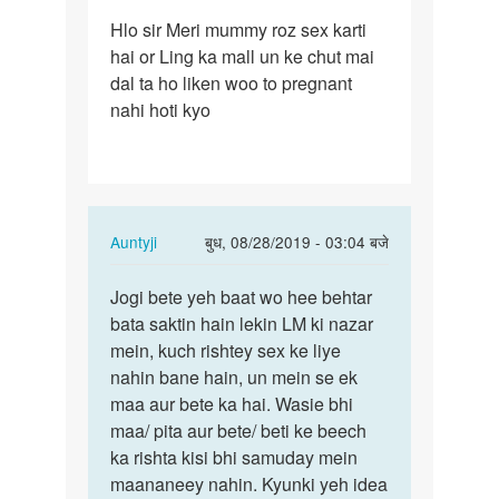
पर्मालिंक
Hlo sir Meri mummy roz sex karti
Hlo
hai or Ling ka mall un ke chut mai
sir
dal ta ho liken woo to pregnant
Meri
nahi hoti kyo
mummy
roz
sex…
In
Auntyji
बुध, 08/28/2019 - 03:04 बजे
reply
पर्मालिंक
to
Jogi bete yeh baat wo hee behtar
Jogi
Hlo
bata saktin hain lekin LM ki nazar
bete
sir
mein, kuch rishtey sex ke liye
yeh
Meri
nahin bane hain, un mein se ek
baat
mummy
maa aur bete ka hai. Wasie bhi
wo
roz
maa/ pita aur bete/ beti ke beech
hee…
sex…
ka rishta kisi bhi samuday mein
by
maananeey nahin. Kyunki yeh idea