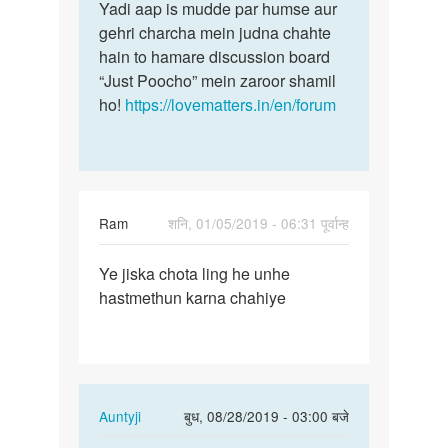
Yadi aap is mudde par humse aur
gehri charcha mein judna chahte
hain to hamare discussion board
“Just Poocho” mein zaroor shamil
ho!
https://lovematters.in/en/forum
Ram
शनि, 01/05/2019 - 06:31 पूर्वान्ह
पर्मालिंक
Ye jiska chota ling he unhe
Ye
hastmethun karna chahiye
jiska
chota
ling
he
unhe…
In
Auntyji
बुध, 08/28/2019 - 03:00 बजे
reply
पर्मालिंक