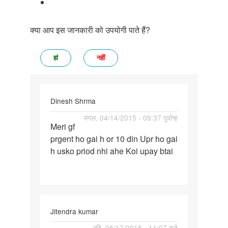
क्या आप इस जानकारी को उपयोगी पाते हैं?
हां
नहीं
Dinesh Shrma
पर्मालिंक
मंगल, 04/14/2015 - 09:37 पूर्वान्ह
Meri gf
Meri
prgent ho gai h or 10 din Upr ho gai
gf
h usko priod nhi ahe Koi upay btai
prgent
ho
gai
h
or
Jitendra kumar
10
पर्मालिंक
रवि, 05/17/2015 - 11:07 बजे