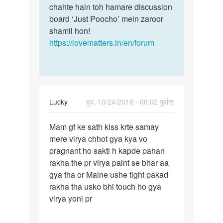
chahte hain toh hamare discussion
board ‘Just Poocho’ mein zaroor
shamil hon!
https://lovematters.in/en/forum
Lucky
बुध, 10/24/2018 - 06:02 पूर्वान्ह
पर्मालिंक
Mam gf ke sath kiss krte samay
Mam
mere virya chhot gya kya vo
gf
pragnant ho sakti h kapde pahan
ke
rakha the pr virya paint se bhar aa
sath
gya tha or Maine ushe tight pakad
kiss
rakha tha usko bhi touch ho gya
krte…
virya yoni pr