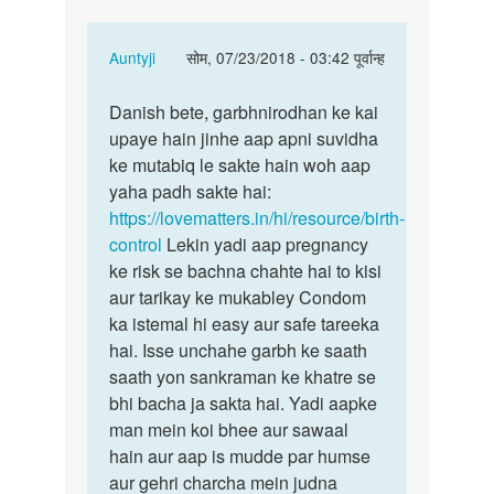
pregnant…
In
Auntyji
सोम, 07/23/2018 - 03:42 पूर्वान्ह
reply
पर्मालिंक
to
Danish bete, garbhnirodhan ke kai
Danish
Kya
upaye hain jinhe aap apni suvidha
bete,
karo
ke mutabiq le sakte hain woh aap
garbhnirodhan…
ki
yaha padh sakte hai:
larki
https://lovematters.in/hi/resource/birth-
pregnant…
control
Lekin yadi aap pregnancy
by
ke risk se bachna chahte hai to kisi
Danish
aur tarikay ke mukabley Condom
ka istemal hi easy aur safe tareeka
hai. Isse unchahe garbh ke saath
saath yon sankraman ke khatre se
bhi bacha ja sakta hai. Yadi aapke
man mein koi bhee aur sawaal
hain aur aap is mudde par humse
aur gehri charcha mein judna