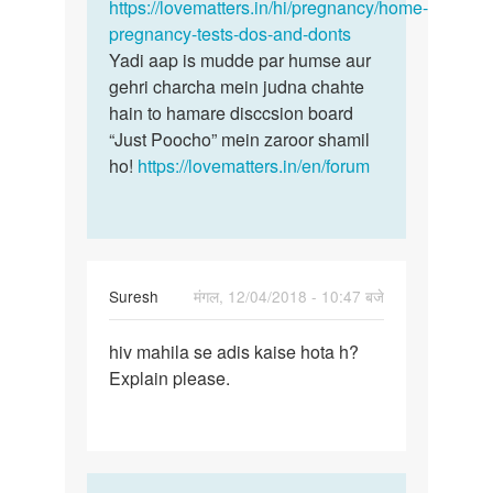
https://lovematters.in/hi/pregnancy/home-
pregnancy-tests-dos-and-donts
Yadi aap is mudde par humse aur
gehri charcha mein judna chahte
hain to hamare disccsion board
“Just Poocho” mein zaroor shamil
ho!
https://lovematters.in/en/forum
Suresh
मंगल, 12/04/2018 - 10:47 बजे
पर्मालिंक
hiv mahila se adis kaise hota h?
hiv
Explain please.
mahila
se
adis
kaise…