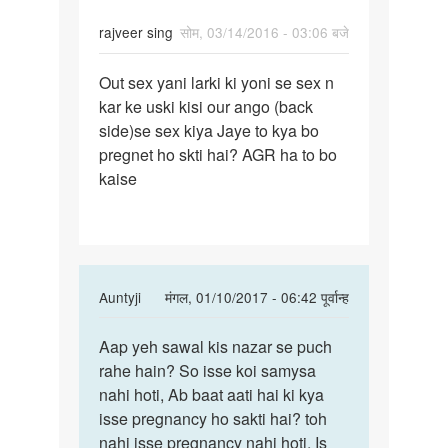
rajveer sing
सोम, 03/14/2016 - 03:06 बजे
पर्मालिंक
Out sex yani larki ki yoni se sex n
Out
kar ke uski kisi our ango (back
sex
side)se sex kiya Jaye to kya bo
yani
pregnet ho skti hai? AGR ha to bo
larki
kaise
ki
yoni
se
In
Auntyji
मंगल, 01/10/2017 - 06:42 पूर्वान्ह
reply
पर्मालिंक
to
Aap yeh sawal kis nazar se puch
Aap
Out
rahe hain? So isse koi samysa
yeh
sex
nahi hoti, Ab baat aati hai ki kya
sawal
yani
isse pregnancy ho sakti hai? toh
kis
larki
nahi isse pregnancy nahi hoti. Is
nazar