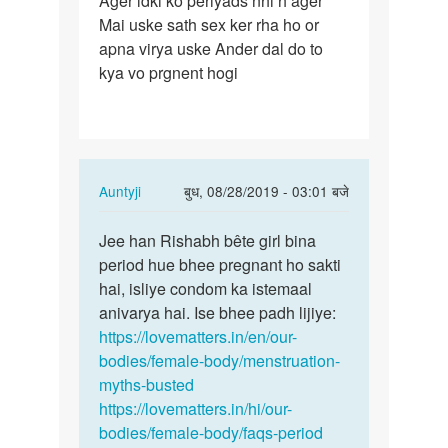
Ager ldki ko periyads nhi h ager
Mai uske sath sex ker rha ho or
ldki
apna virya uske Ander dal do to
ko
kya vo prgnent hogi
periyads
nhi
h…
In
Auntyji
बुध, 08/28/2019 - 03:01 बजे
reply
पर्मालिंक
to
Jee han Rishabh bête girl bina
Jee
Ager
period hue bhee pregnant ho sakti
han
ldki
hai, isliye condom ka istemaal
Rishabh
ko
anivarya hai. Ise bhee padh lijiye:
bête
periyads
https://lovematters.in/en/our-
girl…
nhi
bodies/female-body/menstruation-
h…
myths-busted
by
https://lovematters.in/hi/our-
Rishabh
bodies/female-body/faqs-period