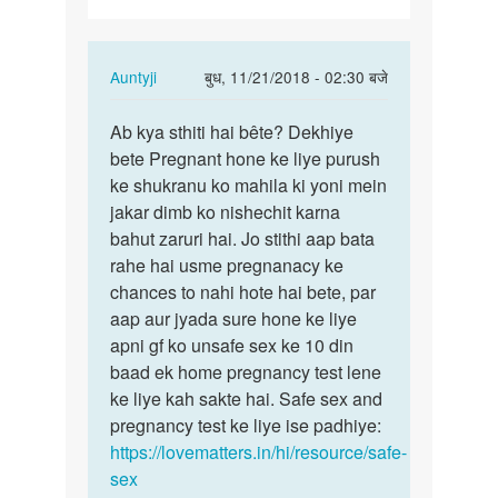
In
Auntyji
बुध, 11/21/2018 - 02:30 बजे
reply
पर्मालिंक
to
Ab kya sthiti hai bête? Dekhiye
Ab
Mam
bete Pregnant hone ke liye purush
kya
gf
ke shukranu ko mahila ki yoni mein
sthiti
ke
jakar dimb ko nishechit karna
hai
sath
bahut zaruri hai. Jo stithi aap bata
bête?…
kiss
rahe hai usme pregnanacy ke
krte…
chances to nahi hote hai bete, par
by
aap aur jyada sure hone ke liye
Lucky
apni gf ko unsafe sex ke 10 din
baad ek home pregnancy test lene
ke liye kah sakte hai. Safe sex and
pregnancy test ke liye ise padhiye:
https://lovematters.in/hi/resource/safe-
sex