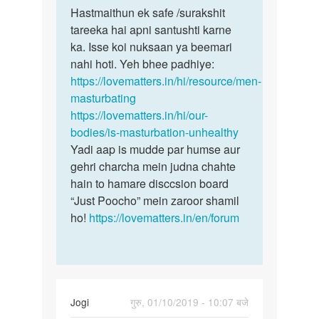
to
Hastmaithun ek safe /surakshit
Hastmaithun
Ye
tareeka hai apni santushti karne
ek
jiska
ka. Isse koi nuksaan ya beemari
safe
chota
nahi hoti. Yeh bhee padhiye:
…
ling
https://lovematters.in/hi/resource/men-
he
masturbating
unhe…
https://lovematters.in/hi/our-
by
bodies/is-masturbation-unhealthy
Ram
Yadi aap is mudde par humse aur
gehri charcha mein judna chahte
hain to hamare disccsion board
“Just Poocho” mein zaroor shamil
ho!
https://lovematters.in/en/forum
Jogi
गुरु, 01/10/2019 - 10:07 बजे