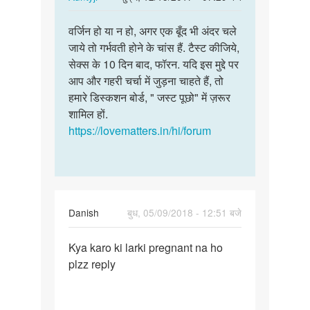
reply
पर्मालिंक
to
वर्जिन हो या न हो, अगर एक बूँद भी अंदर चले
वर्जिन
मै
जाये तो गर्भवती होने के चांस हैं. टैस्ट कीजिये,
हो
एक
सेक्स के 10 दिन बाद, फॉरन. यदि इस मुद्दे पर
या
लड़की
आप और गहरी चर्चा में जुड़ना चाहते हैं, तो
न
के
हमारे डिस्कशन बोर्ड, " जस्ट पूछो" में ज़रूर
हो,
पीछे
शामिल हों.
अगर
वीर्य…
https://lovematters.in/hi/forum
एक…
by
सनी
Danish
बुध, 05/09/2018 - 12:51 बजे
पर्मालिंक
Kya karo ki larki pregnant na ho
Kya
plzz reply
karo
ki
larki