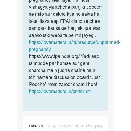
hai
vishagya ya achche panjikrit doctor
roj…
se milo aur dekho kya ho sakta hai.
by
Iske illava aap FPAI clinic se bhee
Dinesh
sampark kar sakte hai jiski jaankari
aapko iski website pe mil jayegi.
https://lovematters.in/hi/resource/unplanned-
pregnancy
https://www.fpaindia.org/ Yadi aap
is mudde par humse aur gehri
charcha mein judna chahte hain
toh hamare discussion board ‘Just
Poocho’ mein zaroor shamil hon!
https://lovematters.in/en/forum
Rakesh
मंगल, 04/17/2018 - 06:52 पूर्वान्ह