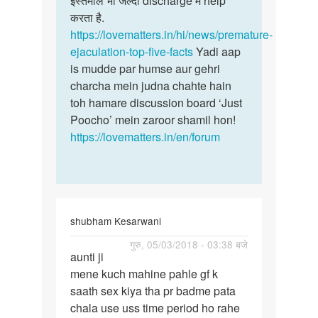
इस्तेमाल भी जल्दी discharge में help
करता है.
https://lovematters.in/hi/news/premature-
ejaculation-top-five-facts
Yadi aap
is mudde par humse aur gehri
charcha mein judna chahte hain
toh hamare discussion board ‘Just
Poocho’ mein zaroor shamil hon!
https://lovematters.in/en/forum
shubham Kesarwani
पर्मालिंक
गुरु, 05/03/2018 - 03:38 बजे
aunti ji
aunti
mene kuch mahine pahle gf k
ji
saath sex kiya tha pr badme pata
mene
chala use uss time period ho rahe
kuch