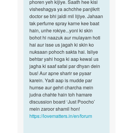
period
phoren yeh kijiye. Saath hee kisi
ki…
tym…
visheshagya ya achchhe panjikrit
by
doctor se bhi jaldi mil lijiye. Jahaan
Ananya
tak perfume spray karne kee baat
sinha
hain, unhe rokiye...yoni ki skin
bohot hi naazuk aur mulayam hoti
hai aur isse us jagah ki skin ko
nuksaan pohoch sakta hai. Isliye
behtar yahi hoga ki aap kewal us
jagha ki saaf safai par dhyan dein
bus! Aur apne sharir se pyaar
karein. Yadi aap is mudde par
humse aur gehri charcha mein
judna chahte hain toh hamare
discussion board ‘Just Poocho’
mein zaroor shamil hon!
https://lovematters.in/en/forum