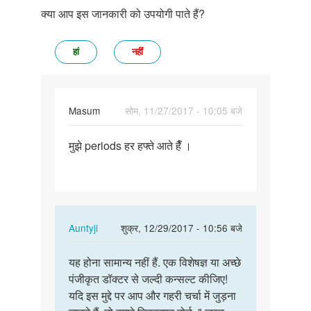
क्या आप इस जानकारी को उपयोगी पाते हैं?
हां
नहीं
Masum
सोम, 11/27/2017 - 10:05 बजे
पर्मालिंक
मुझे periods हर हफ्ते आते हैँ ।
मुझे
periods
हर
हफ्ते
आते…
In
Auntyji
शुक्र, 12/29/2017 - 10:56 बजे
reply
पर्मालिंक
to
यह होना सामान्य नहीं हैं. एक विशेषज्ञ या अच्छे
यह
मुझे
पंजीकृत डॉक्टर से जल्दी कन्सल्ट कीजिए!
होना
periods
यदि इस मुद्दे पर आप और गहरी चर्चा में जुड़ना
सामान्य
हर