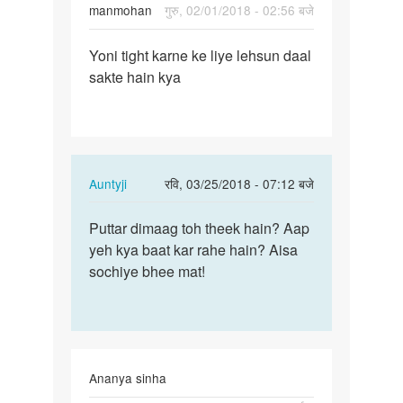
manmohan
गुरु, 02/01/2018 - 02:56 बजे
पर्मालिंक
Yoni tight karne ke liye lehsun daal
Yoni
sakte hain kya
tight
karne
ke
liye
…
In
Auntyji
रवि, 03/25/2018 - 07:12 बजे
reply
पर्मालिंक
to
Puttar dimaag toh theek hain? Aap
Puttar
Yoni
yeh kya baat kar rahe hain? Aisa
dimaag
tight
sochiye bhee mat!
toh
karne
theek
ke
hain…
liye
…
by
Ananya sinha
manmohan