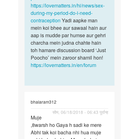
https://lovematters.in/hi/news/sex-
during-my-period-do-i-need-
contraception
Yadi aapke man
mein koi bhee aur sawaal hain aur
aap is mudde par humse aur gehri
charcha mein judna chahte hain
toh hamare discussion board ‘Just
Poocho’ mein zaroor shamil hon!
https://lovematters.in/en/forum
bhalaram312
पर्मालिंक
सोम, 06/18/2018 - 06:43 पूर्वान्ह
Muje
Muje
,8warsh ho Gaya h sadi ke mere
,8warsh
Abhi tak koi bacha nhi hua muje
ho