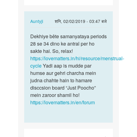
late
periods…
In
Auntyji
शनि, 02/02/2019 - 03:47 बजे
reply
पर्मालिंक
to
Dekhiye bête samanyataya periods
Dekhiye
Mujhe
28 se 34 dino ke antral per ho
bête
10-
sakte hai. So, relax!
samanyataya…
12
https://lovematters.in/hi/resource/menstrual-
din
cycle
Yadi aap is mudde par
late
humse aur gehri charcha mein
periods…
judna chahte hain to hamare
by
disccsion board “Just Poocho”
Bhoomika
mein zaroor shamil ho!
https://lovematters.in/en/forum