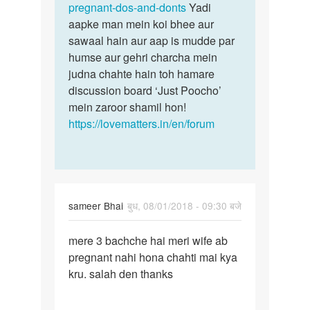
bhalaram312
pregnant-dos-and-donts
Yadi
aapke man mein koi bhee aur
sawaal hain aur aap is mudde par
humse aur gehri charcha mein
judna chahte hain toh hamare
discussion board ‘Just Poocho’
mein zaroor shamil hon!
https://lovematters.in/en/forum
sameer Bhai
बुध, 08/01/2018 - 09:30 बजे
पर्मालिंक
mere 3 bachche hai meri wife ab
mere
pregnant nahi hona chahti mai kya
3
kru. salah den thanks
bachche
hai
meri