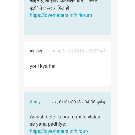
चाहते हैं, तो हमारे डिस्कशन बोर्ड, " जस्ट
नहीं
हफ्ते
पूछो" में ज़रूर शामिल हों.
हैं.
आते…
https://lovematters.in/hi/forum
एक…
by
Masum
ashish
मंगल, 01/16/2018 - 12:39 बजे
पर्मालिंक
yoni kya hai
yoni
kya
hai
In
Auntyji
रवि, 01/21/2018 - 04:38 पूर्वान्ह
reply
पर्मालिंक
to
Ashish bete, is baare mein vistaar
Ashish
yoni
se yaha padhiye:
bete,
kya
https://lovematters.in/hi/our-
is