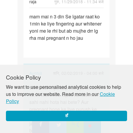
raja
गुरु, 11/29/2018 - 11:34 बजे
पर्मालिंक
mam mai n 3 din Se lgatar raat ko
mam
1min ke liye fingering aur whitener
mai
yoni me le rhi but ab mujhe drr lg
n
rha mai pregnant n ho jau
3
din
Se
lgatar…
In
Auntyji
शनि, 02/02/2019 - 04:00 बजे
Cookie Policy
reply
पर्मालिंक
We want to use personalised analytical cookies to help
to
Whitener! Kya aap nahi janati ki is
Whitener!
us to improve our website. Read more in our
Cookie
mam
tarah kisi bhee liquid ka istemaal
Kya
Policy
mai
sahi nahi hota hai bete? Aur
aap
n
pregnant hone ke liye purush ke
nahi…
3
shukranu ko mahila ki yoni mein
हाँ
din
jakar dimb ko nishechit karna
Se
bohot zaruri hai. fingering ya