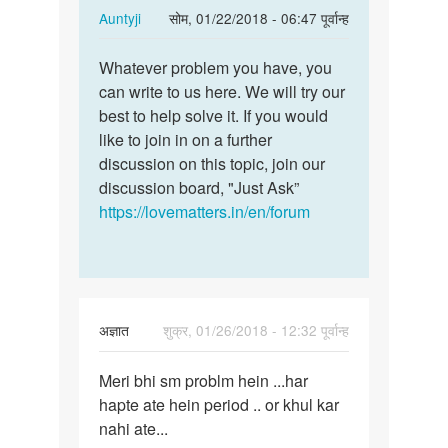
In
Auntyji
सोम, 01/22/2018 - 06:47 पूर्वान्ह
reply
पर्मालिंक
to
Whatever problem you have, you
Whatever
Pleas
can write to us here. We will try our
problem
help
best to help solve it. If you would
you
me
like to join in on a further
have,
by
discussion on this topic, join our
…
divya
discussion board, "Just Ask”
tripathi
https://lovematters.in/en/forum
अज्ञात
शुक्र, 01/26/2018 - 12:32 पूर्वान्ह
पर्मालिंक
Meri bhi sm problm hein ...har
Meri
hapte ate hein period .. or khul kar
bhi
nahi ate...
sm