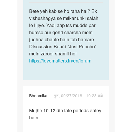
reply
पर्मालिंक
to
Bete yeh kab se ho raha hai? Ek
Bete
kya
visheshagya se milkar unki salah
yeh
before
le lijiye. Yadi aap iss mudde par
kab
18
humse aur gehri charcha mein
se
sex
judhna chahte hain toh hamare
ho
krna
Discussion Board “Just Poocho”
raha
safe…
mein zaroor shamil ho!
hai?…
by
https://lovematters.in/en/forum
Raju
Bhoomika
गुरु, 09/27/2018 - 10:23 बजे
पर्मालिंक
Mujhe 10-12 din late periods aatey
Mujhe
hain
10-
12
din