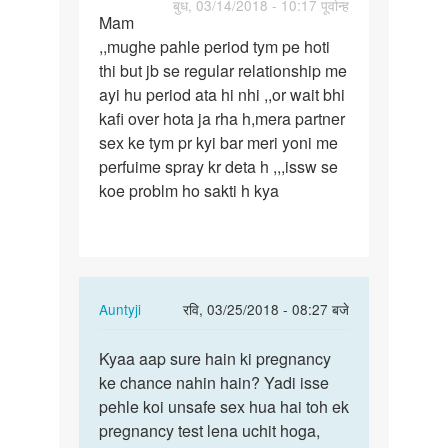
पर्मालिंक
बुध, 03/14/2018 - 10:17 पूर्वान्ह
Mam
Mam
,,mughe pahle period tym pe hoti
,,mughe
thi but jb se regular relationship me
pahle
ayi hu period ata hi nhi ,,or wait bhi
period
kafi over hota ja rha h,mera partner
tym…
sex ke tym pr kyi bar meri yoni me
perfuime spray kr deta h ,,,issw se
koe problm ho sakti h kya
In
Auntyji
रवि, 03/25/2018 - 08:27 बजे
reply
पर्मालिंक
to
Kyaa aap sure hain ki pregnancy
Kyaa
Mam
ke chance nahin hain? Yadi isse
aap
,,mughe
pehle koi unsafe sex hua hai toh ek
sure
pahle
pregnancy test lena uchit hoga,
hain