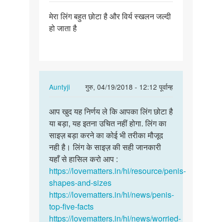
पर्मालिंक
मेरा लिंग बहुत छोटा है और विर्य स्खलन जल्दी
मेरा
हो जाता है
लिंग
बहुत
छोटा
है
और…
In
Auntyji
गुरु, 04/19/2018 - 12:12 पूर्वान्ह
reply
पर्मालिंक
to
आप खुद यह निर्णय ले कि आपका लिंग छोटा है
आप
मेरा
या बड़ा, यह इतना उचित नहीं होगा. लिंग का
खुद
लिंग
साइज़ बड़ा करने का कोई भी तरीका मौजूद
यह
बहुत
नही है। लिंग के साइज़ की सही जानकारी
निर्णय
छोटा
यहाँ से हासिल करो आप :
ले
है
https://lovematters.in/hi/resource/penis-
कि
और…
shapes-and-sizes
आपका…
by
https://lovematters.in/hi/news/penis-
Rakesh
top-five-facts
https://lovematters.in/hi/news/worried-