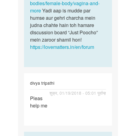
hai
bodies/female-body/vagina-and-
baare
by
more
Yadi aap is mudde par
mein…
ashish
humse aur gehri charcha mein
judna chahte hain toh hamare
discussion board “Just Poocho”
mein zaroor shamil hon!
https://lovematters.in/en/forum
divya tripathi
पर्मालिंक
शुक्र, 01/19/2018 - 05:01 पूर्वान्ह
Pleas
Pleas
help me
help
me