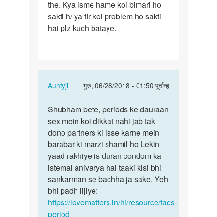
the. Kya isme hame koi bimari ho
mahine…
sakti h/ ya fir koi problem ho sakti
hai plz kuch bataye.
In
Auntyji
गुरु, 06/28/2018 - 01:50 पूर्वान्ह
reply
पर्मालिंक
to
Shubham bete, periods ke dauraan
Shubham
aunti
sex mein koi dikkat nahi jab tak
bete,
ji
dono partners ki isse karne mein
periods
mene
barabar ki marzi shamil ho Lekin
ke…
kuch
yaad rakhiye is duran condom ka
mahine…
istemal anivarya hai taaki kisi bhi
by
sankarman se bachha ja sake. Yeh
shubham
bhi padh lijiye:
Kesarwani
https://lovematters.in/hi/resource/faqs-
period