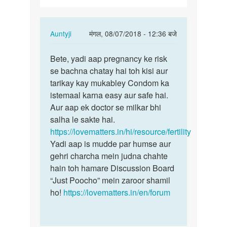
wife…
In
Auntyji
मंगल, 08/07/2018 - 12:36 बजे
reply
पर्मालिंक
to
Bete, yadi aap pregnancy ke risk
Bete,
mere
se bachna chatay hai toh kisi aur
yadi
3
tarikay kay mukabley Condom ka
aap
bachche
istemaal karna easy aur safe hai.
pregnancy
hai
Aur aap ek doctor se milkar bhi
ke…
meri
salha le sakte hai.
wife…
https://lovematters.in/hi/resource/fertility
by
Yadi aap is mudde par humse aur
sameer
gehri charcha mein judna chahte
Bhai
hain toh hamare Discussion Board
“Just Poocho” mein zaroor shamil
ho!
https://lovematters.in/en/forum