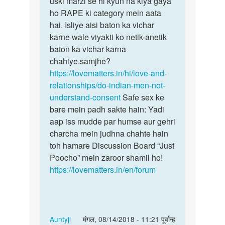
uski marzi se hi kyun na kiya gaya
kehna
sex
ho RAPE ki category mein aata
chahenge…
krna
hai. Isliye aisi baton ka vichar
safe…
karne wale viyakti ko netik-anetik
by
baton ka vichar karna
Raju
chahiye.samjhe?
https://lovematters.in/hi/love-and-
relationships/do-indian-men-not-
understand-consent
Safe sex ke
bare mein padh sakte hain: Yadi
aap iss mudde par humse aur gehri
charcha mein judhna chahte hain
toh hamare Discussion Board “Just
Poocho” mein zaroor shamil ho!
https://lovematters.in/en/forum
In
Auntyji
मंगल, 08/14/2018 - 11:21 पूर्वान्ह