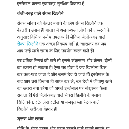
इस्तेमाल करना एकमात्र सुरक्षित विकल्प हैI
जेली-रबड़ वाले सेक्स खिलौने
सेक्स जीवन को बेहतर बनाने के लिए सेक्स खिलौने एक
बेहतरीन उपाय हैI बाज़ार में अलग-अल्ग लोगों की ज़रूरतों के
अनुसार विभिन्न पर्याय उपलब्ध हैI लेकिन जेली-रबड़ वाले
सेक्स खिलौने
एक अच्छा विकल्प नहीं है, खासकर तब जब
आप उन्हें लम्बे समय के लिए उपयोग करने वाले हैंI
प्राथमिक रिसर्च की माने तो इससे संक्रमण और कैंसर, दोनों
का खतरा हो सकता हैI ऐसा तब होता है जब खिलौना घिस
कर कट-फट जाता है और उसमे छेद हो जाते हैंI इस्तेमाल के
बाद आप उसे कितना ही साफ़ कर ले, उन छेदो में जीवाणु रहने
का खतरा बना रहेगा जो अगले इस्तेमाल पर संक्रमण फैला
सकता हैI ऐसे जेली-रबड़ वाले सेक्स खिलौने के बजाय
सिलिकॉन, स्टेनलेस स्टील या मज़बूत प्लास्टिक वाले
खिलौने खरीदना बेहतर हैI
ड्रग्स और शराब
योनि के अंदर ड्रग्स और शराब डालने वाले मामले सामने आ