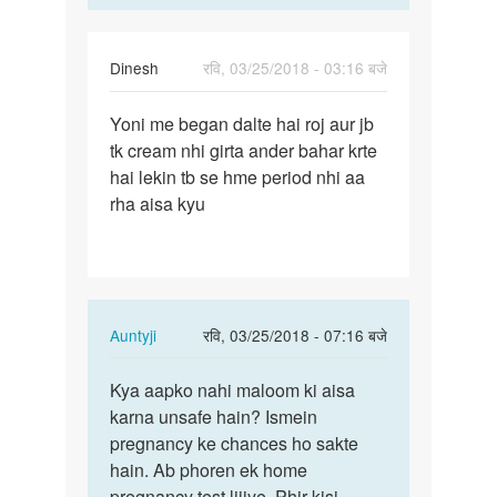
Dinesh
रवि, 03/25/2018 - 03:16 बजे
पर्मालिंक
Yoni me began dalte hai roj aur jb
Yoni
tk cream nhi girta ander bahar krte
me
hai lekin tb se hme period nhi aa
began
rha aisa kyu
dalte
hai
roj…
In
Auntyji
रवि, 03/25/2018 - 07:16 बजे
reply
पर्मालिंक
to
Kya aapko nahi maloom ki aisa
Kya
Yoni
karna unsafe hain? Ismein
aapko
me
pregnancy ke chances ho sakte
nahi
began
hain. Ab phoren ek home
maloom
dalte
pregnancy test lijiye. Phir kisi
ki…