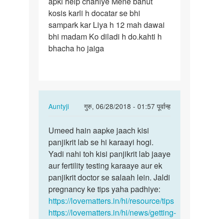
apki help chahiye Mene bahut
Gaya
kosis karli h docatar se bhi
h
sampark kar Liya h 12 mah dawai
sadi…
bhi madam Ko diladi h do.kahti h
bhacha ho jaiga
In
Auntyji
गुरु, 06/28/2018 - 01:57 पूर्वान्ह
reply
पर्मालिंक
to
Umeed hain aapke jaach kisi
Umeed
Muje
panjikrit lab se hi karaayi hogi.
hain
,8warsh
Yadi nahi toh kisi panjikrit lab jaaye
aapke
ho
aur fertility testing karaaye aur ek
jaach
Gaya
panjikrit doctor se salaah lein. Jaldi
kisi…
h
pregnancy ke tips yaha padhiye:
sadi…
https://lovematters.in/hi/resource/tips
by
https://lovematters.in/hi/news/getting-