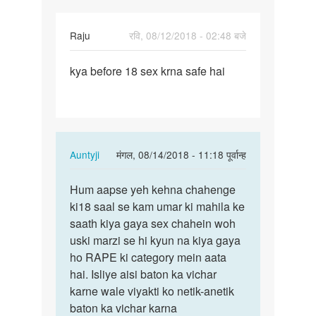
Raju
रवि, 08/12/2018 - 02:48 बजे
पर्मालिंक
kya before 18 sex krna safe hai
kya
before
18
sex
krna
In
Auntyji
मंगल, 08/14/2018 - 11:18 पूर्वान्ह
safe…
reply
पर्मालिंक
to
Hum aapse yeh kehna chahenge
Hum
kya
ki18 saal se kam umar ki mahila ke
aapse
before
saath kiya gaya sex chahein woh
yeh
18
uski marzi se hi kyun na kiya gaya
kehna
sex
ho RAPE ki category mein aata
chahenge…
krna
hai. Isliye aisi baton ka vichar
safe…
karne wale viyakti ko netik-anetik
by
baton ka vichar karna