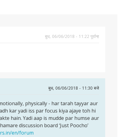
बुध, 06/06/2018 - 11:22 पूर्वान्ह
बुध, 06/06/2018 - 11:30 बजे
motionally, physically - har tarah tayyar aur
dh kar yadi iss par focus kiya ajaye toh hi
sakte hain. Yadi aap is mudde par humse aur
 hamare discussion board ‘Just Poocho’
ers.in/en/forum