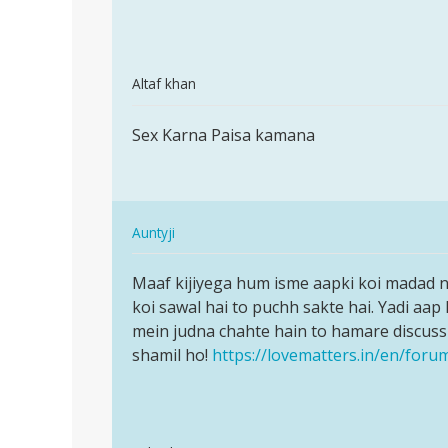
age
insaan…
by
samar
In
Altaf khan
reply
पर्मालिंक
to
Sex Karna Paisa kamana
Sex
sex
Karna
karne
Paisa
ki
kamana
sahi
In
Auntyji
age
reply
पर्मालिंक
by
to
Maaf kijiyega hum isme aapki koi madad n
Maaf
samar
Sex
koi sawal hai to puchh sakte hai. Yadi aa
kijiyega
Karna
mein judna chahte hain to hamare discuss
hum
Paisa
shamil ho!
https://lovematters.in/en/foru
isme
kamana
aapki…
by
Altaf
khan