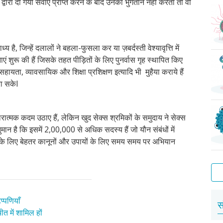
ारा दी गयी सेवाएं प्राप्त करने के बाद उनका भुगतान नहीं करता तो वो
ध्य है
,
जिन्हें दलालों ने बहला-फुसला कर या ज़बर्दस्ती वेश्यावृत्ति में
ाएं शुरू की हैं जिसके तहत पीड़ितों के लिए पुनर्वास गृह स्थापित किए
 सहायता
,
व्यावसायिक और शिक्षा प्रशिक्षण इत्यादि भी मुहैया कराये हैं
रा सके
I
ारात्मक कदम उठाए हैं
,
लेकिन खुद सेक्स श्रमिकों के समुदाय ने सेक्स
ुमान है कि इसमें
2,00,000
से अधिक सदस्य हैं जो यौन संबंधों में
 के लिए बेहतर कानूनों और उपायों के लिए समय समय पर अभियान
प्पणियाँ
जेन
वाट
हेप
ट्र
प्यू
स्कै
बैक्
सेक्
चिक
सेफ
सुरक
स
त में शामिल हों
हर्पी
वाटर
बी
ला
वेज
करन
बेह
सेक्
रहन