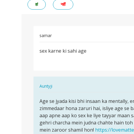
हां
नहीं
samar
पर्मालिंक
sex karne ki sahi age
sex
karne
ki
sahi
age
In
Auntyji
reply
पर्मालिंक
to
Age se jyada kisi bhi insaan ka mentally, e
Age
sex
zimmedaar hona zaruri hai, isliye age se ba
se
karne
aap apne aap ko sex ke liye tayyar maan 
jyada
ki
gehri charcha mein judna chahte hain toh
kisi
sahi
mein zaroor shamil hon!
https://lovematt
bhi