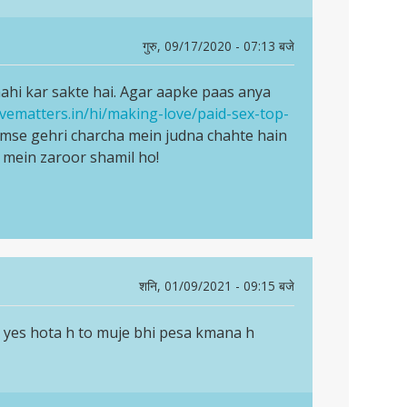
गुरु, 09/17/2020 - 07:13 बजे
ahi kar sakte hai. Agar aapke paas anya
ovematters.in/hi/making-love/paid-sex-top-
mse gehri charcha mein judna chahte hain
 mein zaroor shamil ho!
शनि, 01/09/2021 - 09:15 बजे
 yes hota h to muje bhi pesa kmana h