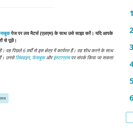
के
है
और
तरी
यौन
-
रोगों
क्या
के
सुरक
बारे
ेसबुक
पेज पर लव मैटर्स (एलएम) के साथ उसे साझा करें। यदि आपके
क्या
में
ं से पूछें।
असुर
कैसे
वह पिछले 6 वर्षों से इस क्षेत्र में कार्यरत हैं। वह शोध करने के साथ
बात
 हैं। उनसे
लिंक्डइन
,
फेसबुक
और
इंस्टाग्राम
पर संपर्क किया जा सकता
करें
 तथ्य