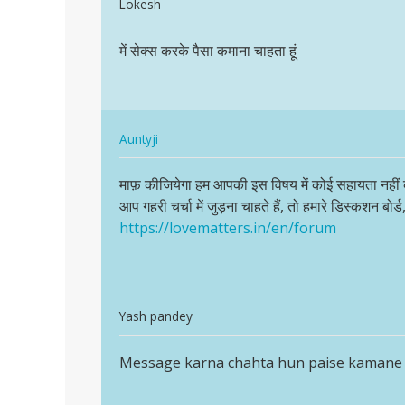
In
Lokesh
reply
पर्मालिंक
to
में सेक्स करके पैसा कमाना चाहता हूं
में
Sex
सेक्स
Karna
करके
Paisa
पैसा
kamana
In
कमाना…
Auntyji
by
reply
पर्मालिंक
Altaf
to
माफ़ कीजियेगा हम आपकी इस विषय में कोई सहायता नहीं कर 
माफ़
khan
में
आप गहरी चर्चा में जुड़ना चाहते हैं, तो हमारे डिस्कशन बोर्ड
कीजियेगा
सेक्स
https://lovematters.in/en/forum
हम
करके
आपकी
पैसा
इस
कमाना…
विषय…
by
In
Yash pandey
Lokesh
reply
पर्मालिंक
to
Message karna chahta hun paise kamane k
Message
में
karna
सेक्स
chahta