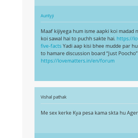
करके
hun…
पैसा
In
Auntyji
कमाना…
reply
पर्मालिंक
by
to
Maaf kijiyega hum isme aapki koi madad n
Maaf
Lokesh
Message
koi sawal hai to puchh sakte hai.
https://l
kijiyega
karna
five-facts
Yadi aap kisi bhee mudde par hu
hum
chahta
to hamare discussion board “Just Poocho”
isme
hun…
https://lovematters.in/en/forum
aapki…
by
Yash
pandey
In
Vishal pathak
reply
पर्मालिंक
to
Me sex kerke Kya pesa kama skta hu Ager
Me
में
sex
सेक्स
kerke
करके
Kya