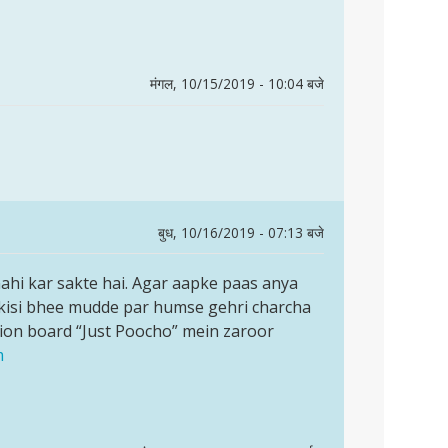
मंगल, 10/15/2019 - 10:04 बजे
बुध, 10/16/2019 - 07:13 बजे
ahi kar sakte hai. Agar aapke paas anya
p kisi bhee mudde par humse gehri charcha
ion board “Just Poocho” mein zaroor
m