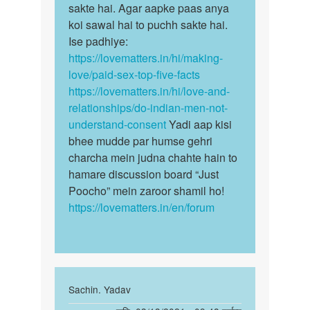
sex
sakte hai. Agar aapke paas anya
maaf
kerke
koi sawal hai to puchh sakte hai.
kijiyega…
Kya
Ise padhiye:
pesa
https://lovematters.in/hi/making-
kama…
love/paid-sex-top-five-facts
by
https://lovematters.in/hi/love-and-
Vishal
relationships/do-indian-men-not-
pathak
understand-consent
Yadi aap kisi
bhee mudde par humse gehri
charcha mein judna chahte hain to
hamare discussion board “Just
Poocho” mein zaroor shamil ho!
https://lovematters.in/en/forum
In
Sachin. Yadav
reply