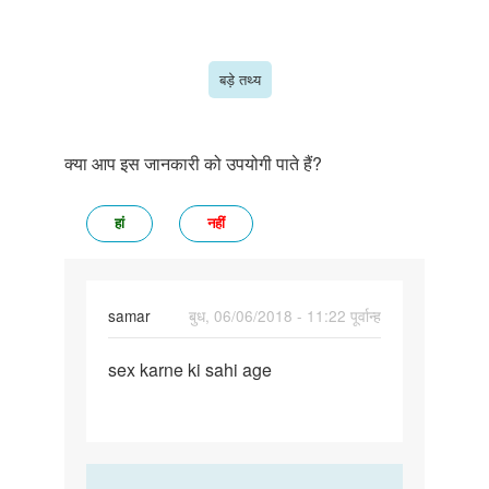
बड़े तथ्य
क्या आप इस जानकारी को उपयोगी पाते हैं?
हां
नहीं
samar
बुध, 06/06/2018 - 11:22 पूर्वान्ह
पर्मालिंक
sex karne ki sahi age
sex
karne
ki
sahi
age