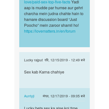
Mahajan
love/paid-sex-top-five-facts
Yadi
aap is mudde par humse aur gehri
charcha mein judna chahte hain to
hamare discussion board “Just
Poocho” mein zaroor shamil ho!
https://lovematters.in/en/forum
In
Lucky rajput
रवि, 12/15/2019 - 12:49 बजे
reply
पर्मालिंक
to
Sex kab Karna chahiye
Sex
sex
kab
karne
Karna
ki
chahiye
sahi
In
Auntyji
मंगल, 12/17/2019 - 09:05 बजे
age
reply
पर्मालिंक
by
to
Lucky beta sex ka aise koi time
Lucky