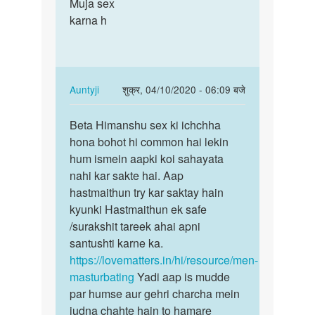
to
Muja sex
Muja
sex
karna h
sex
karne
karna
ki
h
sahi
age
In
Auntyji
शुक्र, 04/10/2020 - 06:09 बजे
by
reply
पर्मालिंक
samar
to
Beta Himanshu sex ki ichchha
Beta
Muja
hona bohot hi common hai lekin
Himanshu
sex
hum ismein aapki koi sahayata
sex
karna
nahi kar sakte hai. Aap
ki
h
hastmaithun try kar saktay hain
ichchha…
by
kyunki Hastmaithun ek safe
Himanshu
/surakshit tareek ahai apni
panchal
santushti karne ka.
https://lovematters.in/hi/resource/men-
masturbating
Yadi aap is mudde
par humse aur gehri charcha mein
judna chahte hain to hamare