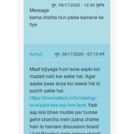
reply
पर्मालिंक
गुरु, 09/17/2020 - 12:45 पूर्वान्ह
to
Message
Message
में
karna chahta hun paise kamane ke
karna
सेक्स
liye
chahta
करके
hun…
पैसा
कमाना…
by
In
Auntyji
गुरु, 09/17/2020 - 07:13 बजे
Lokesh
reply
पर्मालिंक
to
Maaf kijiyega hum isme aapki koi
Maaf
Message
madad nahi kar sakte hai. Agar
kijiyega
karna
aapke paas anya koi sawal hai to
hum
chahta
puchh sakte hai.
isme
hun…
https://lovematters.in/hi/making-
aapki…
by
love/paid-sex-top-five-facts
Yadi
Yash
aap kisi bhee mudde par humse
pandey
gehri charcha mein judna chahte
hain to hamare discussion board
“Just Poocho” mein zaroor shamil