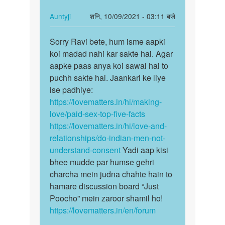
पैसा
kamaa…
कमाना…
In
Auntyji
शनि, 10/09/2021 - 03:11 बजे
by
reply
पर्मालिंक
Lokesh
to
Sorry Ravi bete, hum isme aapki
Sorry
Mai
koi madad nahi kar sakte hai. Agar
Ravi
sex
aapke paas anya koi sawal hai to
bete,
arke
puchh sakte hai. Jaankari ke liye
hum
paise
ise padhiye:
isme…
kamaa…
https://lovematters.in/hi/making-
by
love/paid-sex-top-five-facts
Ravi
https://lovematters.in/hi/love-and-
relationships/do-indian-men-not-
understand-consent
Yadi aap kisi
bhee mudde par humse gehri
charcha mein judna chahte hain to
hamare discussion board “Just
Poocho” mein zaroor shamil ho!
https://lovematters.in/en/forum