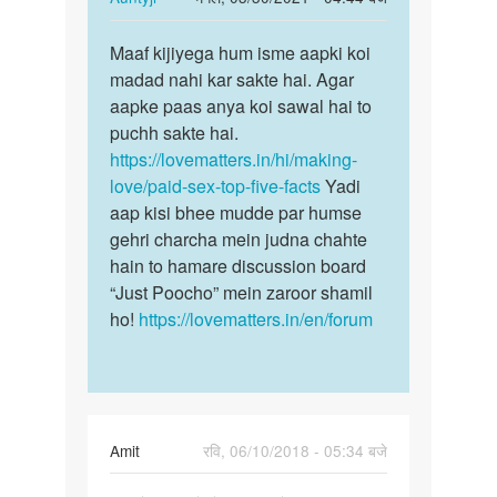
age
reply
पर्मालिंक
by
to
Maaf kijiyega hum isme aapki koi
Maaf
samar
Sex
madad nahi kar sakte hai. Agar
kijiyega
karkai
aapke paas anya koi sawal hai to
hum
paisa
puchh sakte hai.
isme
kamana
https://lovematters.in/hi/making-
aapki…
by
love/paid-sex-top-five-facts
Yadi
Rekha
aap kisi bhee mudde par humse
drvi
gehri charcha mein judna chahte
hain to hamare discussion board
“Just Poocho” mein zaroor shamil
ho!
https://lovematters.in/en/forum
Amit
रवि, 06/10/2018 - 05:34 बजे
पर्मालिंक