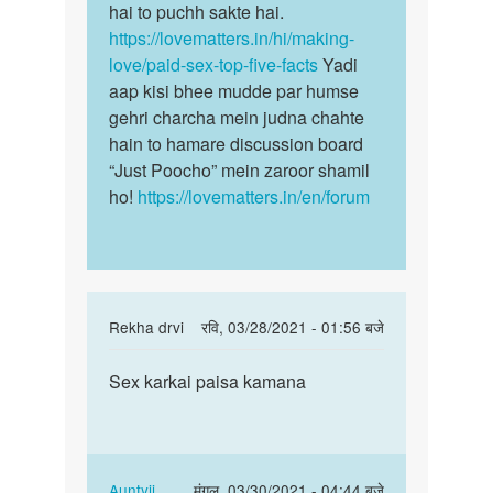
sex
hai to puchh sakte hai.
karna…
https://lovematters.in/hi/making-
by
love/paid-sex-top-five-facts
Yadi
Yesh
aap kisi bhee mudde par humse
gehri charcha mein judna chahte
hain to hamare discussion board
“Just Poocho” mein zaroor shamil
ho!
https://lovematters.in/en/forum
In
Rekha drvi
रवि, 03/28/2021 - 01:56 बजे
reply
पर्मालिंक
to
Sex karkai paisa kamana
Sex
sex
karkai
karne
paisa
ki
kamana
sahi
In
Auntyji
मंगल, 03/30/2021 - 04:44 बजे