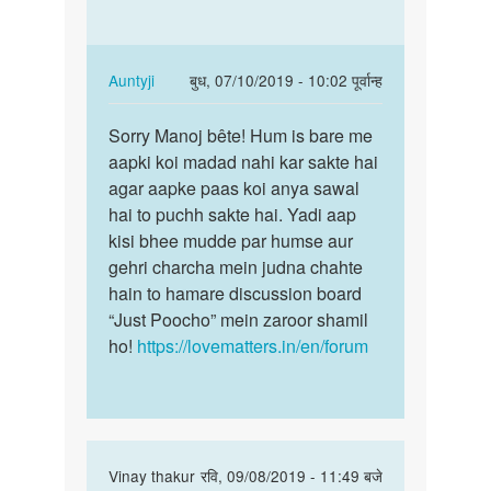
करके
Ka
पैसे
may.
कैसे
Sex.
In
Auntyji
बुध, 07/10/2019 - 10:02 पूर्वान्ह
कमाये
Sy
reply
पर्मालिंक
by
to
Sorry Manoj bête! Hum is bare me
Sorry
अज्ञात
Pasa.
aapki koi madad nahi kar sakte hai
Manoj
Kasy.
agar aapke paas koi anya sawal
bête!
Ka
hai to puchh sakte hai. Yadi aap
Hum
may.
kisi bhee mudde par humse aur
is…
Sex.
gehri charcha mein judna chahte
Sy
hain to hamare discussion board
by
“Just Poocho” mein zaroor shamil
Manoj
ho!
https://lovematters.in/en/forum
In
Vinay thakur
रवि, 09/08/2019 - 11:49 बजे