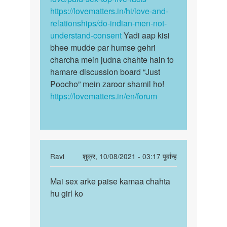
a…
https://lovematters.in/hi/love-and-
by
relationships/do-indian-men-not-
Indra
understand-consent
Yadi aap kisi
bhee mudde par humse gehri
charcha mein judna chahte hain to
hamare discussion board “Just
Poocho” mein zaroor shamil ho!
https://lovematters.in/en/forum
In
Ravi
शुक्र, 10/08/2021 - 03:17 पूर्वान्ह
reply
पर्मालिंक
to
Mai sex arke paise kamaa chahta
Mai
में
hu girl ko
sex
सेक्स
arke
करके
paise