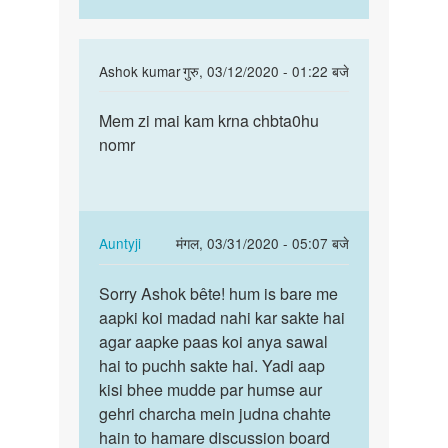
In
Ashok kumar
गुरु, 03/12/2020 - 01:22 बजे
reply
पर्मालिंक
to
Mem zi mai kam krna chbta0hu
Mem
सेक्स
nomr
zi
करके
mai
पैसे
kam
कैसे
krna
कमाये
chbta0hu…
In
Auntyji
मंगल, 03/31/2020 - 05:07 बजे
by
reply
पर्मालिंक
अज्ञात
to
Sorry Ashok bête! hum is bare me
Sorry
Mem
aapki koi madad nahi kar sakte hai
Ashok
zi
agar aapke paas koi anya sawal
bête!
mai
hai to puchh sakte hai. Yadi aap
hum
kam
kisi bhee mudde par humse aur
is…
krna
gehri charcha mein judna chahte
chbta0hu…
hain to hamare discussion board