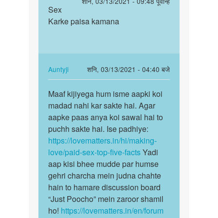
पर्मालिंक
शनि, 03/13/2021 - 09:48 पूर्वान्ह
to
Sex
Sex
में
Karke paisa kamana
Karke
सेक्स
paisa
करके
kamana
पैसा
कमाना…
In
Auntyji
शनि, 03/13/2021 - 04:40 बजे
by
reply
पर्मालिंक
Lokesh
to
Maaf kijiyega hum isme aapki koi
Maaf
Sex
madad nahi kar sakte hai. Agar
kijiyega
Karke
aapke paas anya koi sawal hai to
hum
paisa
puchh sakte hai. Ise padhiye:
isme
kamana
https://lovematters.in/hi/making-
aapki…
by
love/paid-sex-top-five-facts
Yadi
Sachin.
aap kisi bhee mudde par humse
Yadav
gehri charcha mein judna chahte
hain to hamare discussion board
“Just Poocho” mein zaroor shamil
ho!
https://lovematters.in/en/forum