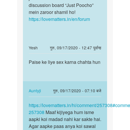
discussion board “Just Poocho”
mein zaroor shamil ho!
https://lovematters.in/en/forum
In
Yesh
गुरु, 09/17/2020 - 12:47 पूर्वान्ह
reply
पर्मालिंक
to
Paise ke liye sex karna chahta hun
Paise
Muja
ke
sex
liye
karna
sex
h
karna…
In
Auntyji
गुरु, 09/17/2020 - 07:10 बजे
by
reply
पर्मालिंक
Himanshu
to
https://lovematters.in/hi/comment/257308#comme
https://lovematters.in/hi…
panchal
Paise
257308
Maaf kijiyega hum isme
ke
aapki koi madad nahi kar sakte hai.
liye
Agar aapke paas anya koi sawal