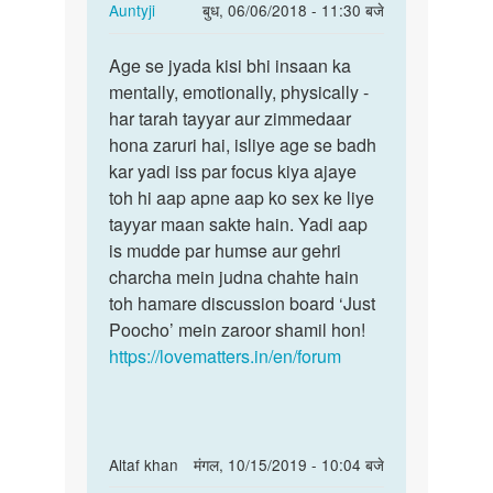
In
Auntyji
बुध, 06/06/2018 - 11:30 बजे
reply
पर्मालिंक
to
Age se jyada kisi bhi insaan ka
Age
sex
mentally, emotionally, physically -
se
karne
har tarah tayyar aur zimmedaar
jyada
ki
hona zaruri hai, isliye age se badh
kisi
sahi
kar yadi iss par focus kiya ajaye
bhi
age
toh hi aap apne aap ko sex ke liye
insaan…
by
tayyar maan sakte hain. Yadi aap
samar
is mudde par humse aur gehri
charcha mein judna chahte hain
toh hamare discussion board ‘Just
Poocho’ mein zaroor shamil hon!
https://lovematters.in/en/forum
In
Altaf khan
मंगल, 10/15/2019 - 10:04 बजे
reply