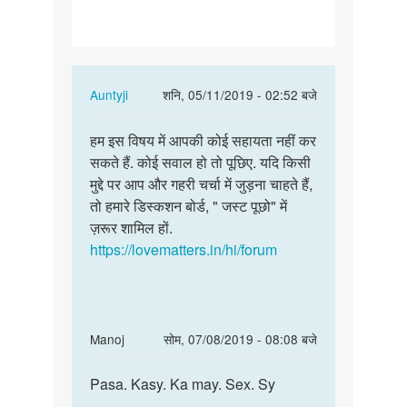
करके
पैसे
कैसे
कमाये
In
Auntyji
शनि, 05/11/2019 - 02:52 बजे
reply
पर्मालिंक
to
हम इस विषय में आपकी कोई सहायता नहीं कर
हम
सेक्स
सकते हैं. कोई सवाल हो तो पूछिए. यदि किसी
इस
करके
मुद्दे पर आप और गहरी चर्चा में जुड़ना चाहते हैं,
विषय
पैसे
तो हमारे डिस्कशन बोर्ड, " जस्ट पूछो" में
में
कैसे
ज़रूर शामिल हों.
आपकी
कमाये
https://lovematters.in/hi/forum
कोई…
by
अज्ञात
In
Manoj
सोम, 07/08/2019 - 08:08 बजे
reply
पर्मालिंक
to
Pasa. Kasy. Ka may. Sex. Sy
Pasa.
सेक्स
Kasy.