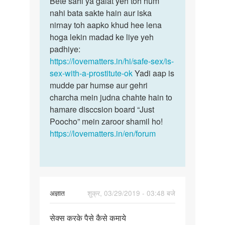
Bete sahi ya galat yeh toh hum
Bete
Sex
nahi bata sakte hain aur iska
sahi
worker
nirnay toh aapko khud hee lena
ya
se
hoga lekin madad ke liye yeh
galat
pyar
padhiye:
yeh
karna…
https://lovematters.in/hi/safe-sex/is-
toh…
by
sex-with-a-prostitute-ok
Yadi aap is
Parvez
mudde par humse aur gehri
charcha mein judna chahte hain to
hamare disccsion board “Just
Poocho” mein zaroor shamil ho!
https://lovematters.in/en/forum
अज्ञात
शुक्र, 03/29/2019 - 03:48 बजे
पर्मालिंक
सेक्स करके पैसे कैसे कमाये
सेक्स