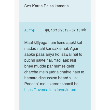
पर्मालिंक
to
Sex Karna Paisa kamana
Sex
sex
Karna
karne
Paisa
ki
kamana
sahi
In
Auntyji
बुध, 10/16/2019 - 07:13 बजे
age
reply
पर्मालिंक
by
to
Maaf kijiyega hum isme aapki koi
Maaf
samar
Sex
madad nahi kar sakte hai. Agar
kijiyega
Karna
aapke paas anya koi sawal hai to
hum
Paisa
puchh sakte hai. Yadi aap kisi
isme
kamana
bhee mudde par humse gehri
aapki…
by
charcha mein judna chahte hain to
Altaf
hamare discussion board “Just
khan
Poocho” mein zaroor shamil ho!
https://lovematters.in/en/forum