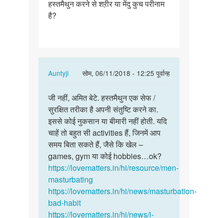
हस्तमैथुन करने से शऱीर या मेंदु कुच परीनाम
हस्तमैथुन
है?
करने
से
शऱीर
या…
In
Auntyji
सोम, 06/11/2018 - 12:25 पूर्वान्ह
reply
पर्मालिंक
to
जी नहीं, अमित बेटे. हस्तमैथुन एक सेफ /
जी
हस्तमैथुन
सुरक्षित तरीका है अपनी संतुष्टि करने का.
नहीं,
करने
इससे कोई नुकसान या बीमारी नहीं होती. यदि
अमित
से
चाहें तो बहुत सी activities हैं, जिनमें आप
बेटे…
शऱीर
समय बिता सकते हैं, जैसे कि खेल –
या…
games, gym या कोई hobbies…ok?
by
https://lovematters.in/hi/resource/men-
Amit
masturbating
https://lovematters.in/hi/news/masturbation-
bad-habit
https://lovematters.in/hi/news/i-