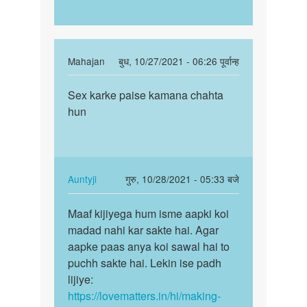
In
Mahajan
बुध, 10/27/2021 - 06:26 पूर्वान्ह
reply
पर्मालिंक
to
Sex karke paise kamana chahta
Sex
में
hun
karke
सेक्स
paise
करके
kamana…
पैसा
कमाना…
In
Auntyji
गुरु, 10/28/2021 - 05:33 बजे
by
reply
पर्मालिंक
Lokesh
to
Maaf kijiyega hum isme aapki koi
Maaf
Sex
madad nahi kar sakte hai. Agar
kijiyega
karke
aapke paas anya koi sawal hai to
hum
paise
puchh sakte hai. Lekin ise padh
isme
kamana…
lijiye:
aapki…
by
https://lovematters.in/hi/making-