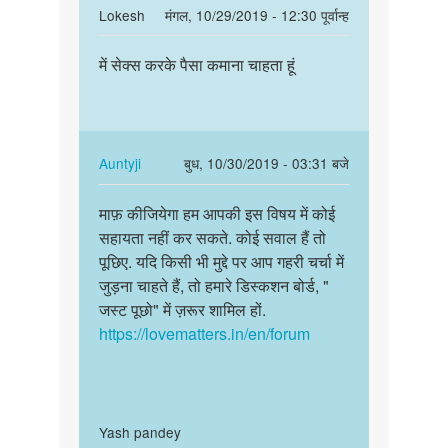
In
Lokesh
मंगल, 10/29/2019 - 12:30 पूर्वान्ह
reply
पर्मालिंक
to
में सेक्स करके पैसा कमाना चाहता हूं
में
Sex
सेक्स
Karna
करके
Paisa
पैसा
kamana
कमाना…
In
Auntyji
बुध, 10/30/2019 - 03:31 बजे
by
reply
पर्मालिंक
Altaf
to
माफ़ कीजियेगा हम आपकी इस विषय में कोई
माफ़
khan
में
सहायता नहीं कर सकते. कोई सवाल हैं तो
कीजियेगा
सेक्स
पूछिए. यदि किसी भी मुद्दे पर आप गहरी चर्चा में
हम
करके
जुड़ना चाहते हैं, तो हमारे डिस्कशन बोर्ड, "
आपकी
पैसा
जस्ट पूछो" में ज़रूर शामिल हों.
इस
कमाना…
https://lovematters.in/en/forum
विषय…
by
Lokesh
In
Yash pandey