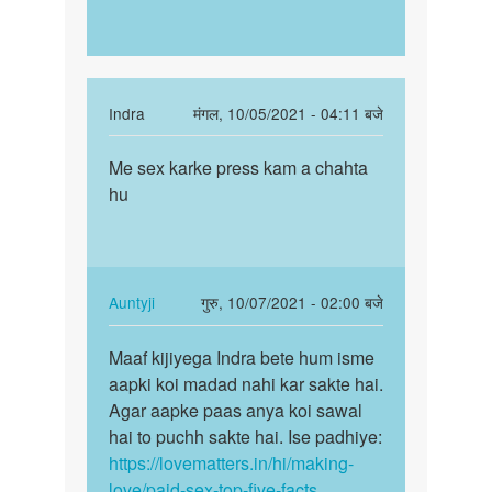
In
Indra
मंगल, 10/05/2021 - 04:11 बजे
reply
पर्मालिंक
to
Me sex karke press kam a chahta
Me
में
hu
sex
सेक्स
karke
करके
press
पैसा
kam
कमाना…
a…
In
Auntyji
गुरु, 10/07/2021 - 02:00 बजे
by
reply
पर्मालिंक
Lokesh
to
Maaf kijiyega Indra bete hum isme
Maaf
Me
aapki koi madad nahi kar sakte hai.
kijiyega
sex
Agar aapke paas anya koi sawal
Indra
karke
hai to puchh sakte hai. Ise padhiye:
bete
press
https://lovematters.in/hi/making-
hum…
kam
love/paid-sex-top-five-facts