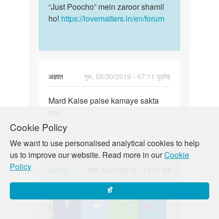
by
“Just Poocho” mein zaroor shamil
Ashok
ho!
https://lovematters.in/en/forum
kumar
अज्ञात
गुरु, 05/30/2019 - 07:11 पूर्वान्ह
पर्मालिंक
Mard Kaise paise kamaye sakta
Mard
hai
Kaise
paise
Cookie Policy
kamaye…
We want to use personalised analytical cookies to help
us to improve our website. Read more in our
Cookie
Policy
In
Auntyji
शनि, 06/01/2019 - 12:21 बजे
reply
पर्मालिंक
हाँ
to
Sorry bête! hum is bare me aapki
Sorry
Mard
koi madad nahi kar sakte hai agar
bête!
Kaise
aapke paas koi anya sawal hai to
hum