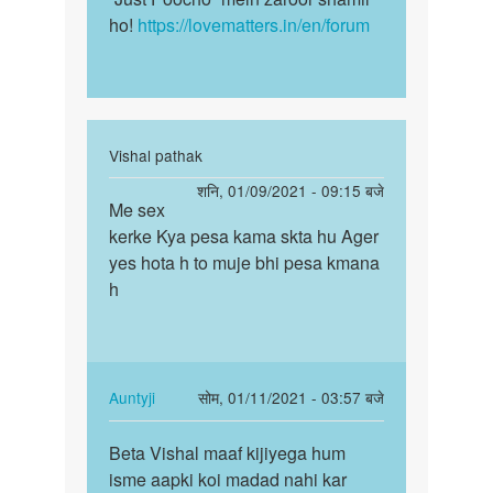
ho!
https://lovematters.in/en/forum
In
Vishal pathak
reply
पर्मालिंक
शनि, 01/09/2021 - 09:15 बजे
to
Me sex
Me
में
kerke Kya pesa kama skta hu Ager
sex
सेक्स
yes hota h to muje bhi pesa kmana
kerke
करके
h
Kya
पैसा
pesa
कमाना…
kama…
by
Lokesh
In
Auntyji
सोम, 01/11/2021 - 03:57 बजे
reply
पर्मालिंक
to
Beta Vishal maaf kijiyega hum
Beta
Me
isme aapki koi madad nahi kar
Vishal