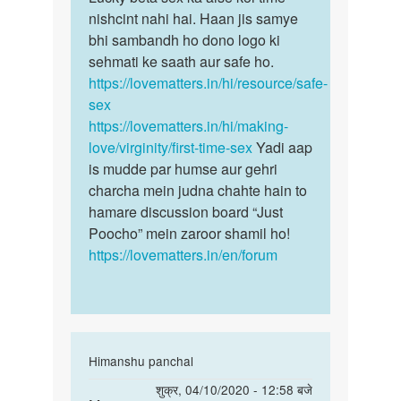
samar
Sex
nishcint nahi hai. Haan jis samye
beta
kab
bhi sambandh ho dono logo ki
sex
Karna
sehmati ke saath aur safe ho.
ka
chahiye
https://lovematters.in/hi/resource/safe-
aise
by
sex
koi…
Lucky
https://lovematters.in/hi/making-
rajput
love/virginity/first-time-sex
Yadi aap
is mudde par humse aur gehri
charcha mein judna chahte hain to
hamare discussion board “Just
Poocho” mein zaroor shamil ho!
https://lovematters.in/en/forum
In
Himanshu panchal
reply
पर्मालिंक
शुक्र, 04/10/2020 - 12:58 बजे