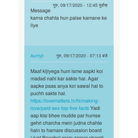
reply
पर्मालिंक
गुरु, 09/17/2020 - 12:45 पूर्वान्ह
to
Message
Message
में
karna chahta hun paise kamane ke
karna
सेक्स
liye
chahta
करके
hun…
पैसा
कमाना…
by
In
Auntyji
गुरु, 09/17/2020 - 07:13 बजे
Lokesh
reply
पर्मालिंक
to
Maaf kijiyega hum isme aapki koi
Maaf
Message
madad nahi kar sakte hai. Agar
kijiyega
karna
aapke paas anya koi sawal hai to
hum
chahta
puchh sakte hai.
isme
hun…
https://lovematters.in/hi/making-
aapki…
by
love/paid-sex-top-five-facts
Yadi
Yash
aap kisi bhee mudde par humse
pandey
gehri charcha mein judna chahte
hain to hamare discussion board
“Just Poocho” mein zaroor shamil