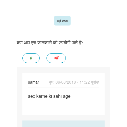
बड़े तथ्य
क्या आप इस जानकारी को उपयोगी पाते हैं?
हां
नहीं
samar
बुध, 06/06/2018 - 11:22 पूर्वान्ह
पर्मालिंक
sex karne ki sahi age
sex
karne
ki
sahi
age