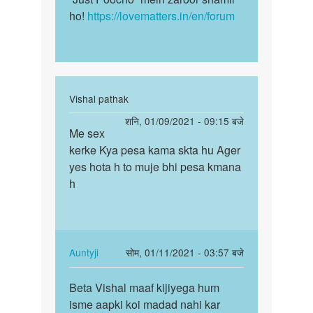
ho!
https://lovematters.in/en/forum
In
Vishal pathak
reply
पर्मालिंक
शनि, 01/09/2021 - 09:15 बजे
to
Me sex
Me
में
kerke Kya pesa kama skta hu Ager
sex
सेक्स
yes hota h to muje bhi pesa kmana
kerke
करके
h
Kya
पैसा
pesa
कमाना…
kama…
by
Lokesh
In
Auntyji
सोम, 01/11/2021 - 03:57 बजे
reply
पर्मालिंक
to
Beta Vishal maaf kijiyega hum
Beta
Me
isme aapki koi madad nahi kar
Vishal