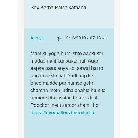
पर्मालिंक
to
Sex Karna Paisa kamana
Sex
sex
Karna
karne
Paisa
ki
kamana
sahi
In
Auntyji
बुध, 10/16/2019 - 07:13 बजे
age
reply
पर्मालिंक
by
to
Maaf kijiyega hum isme aapki koi
Maaf
samar
Sex
madad nahi kar sakte hai. Agar
kijiyega
Karna
aapke paas anya koi sawal hai to
hum
Paisa
puchh sakte hai. Yadi aap kisi
isme
kamana
bhee mudde par humse gehri
aapki…
by
charcha mein judna chahte hain to
Altaf
hamare discussion board “Just
khan
Poocho” mein zaroor shamil ho!
https://lovematters.in/en/forum