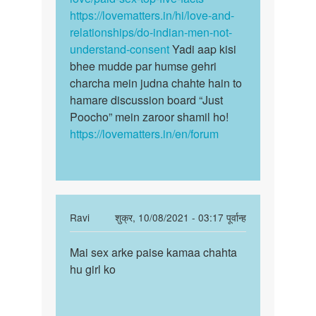
a…
https://lovematters.in/hi/love-and-
by
relationships/do-indian-men-not-
Indra
understand-consent
Yadi aap kisi
bhee mudde par humse gehri
charcha mein judna chahte hain to
hamare discussion board “Just
Poocho” mein zaroor shamil ho!
https://lovematters.in/en/forum
In
Ravi
शुक्र, 10/08/2021 - 03:17 पूर्वान्ह
reply
पर्मालिंक
to
Mai sex arke paise kamaa chahta
Mai
में
hu girl ko
sex
सेक्स
arke
करके
paise