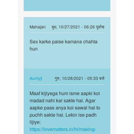
In
Mahajan
बुध, 10/27/2021 - 06:26 पूर्वान्ह
reply
पर्मालिंक
to
Sex karke paise kamana chahta
Sex
में
hun
karke
सेक्स
paise
करके
kamana…
पैसा
कमाना…
In
Auntyji
गुरु, 10/28/2021 - 05:33 बजे
by
reply
पर्मालिंक
Lokesh
to
Maaf kijiyega hum isme aapki koi
Maaf
Sex
madad nahi kar sakte hai. Agar
kijiyega
karke
aapke paas anya koi sawal hai to
hum
paise
puchh sakte hai. Lekin ise padh
isme
kamana…
lijiye:
aapki…
by
https://lovematters.in/hi/making-