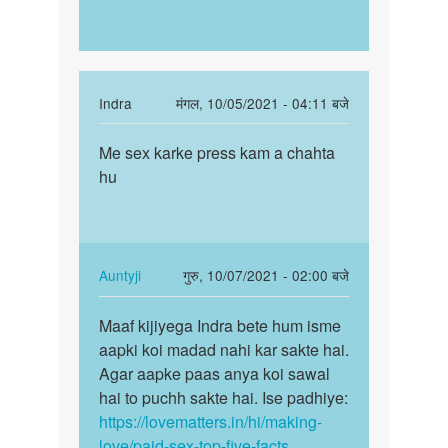
In
Indra
मंगल, 10/05/2021 - 04:11 बजे
reply
पर्मालिंक
to
Me sex karke press kam a chahta
Me
में
hu
sex
सेक्स
karke
करके
press
पैसा
kam
कमाना…
a…
In
Auntyji
गुरु, 10/07/2021 - 02:00 बजे
by
reply
पर्मालिंक
Lokesh
to
Maaf kijiyega Indra bete hum isme
Maaf
Me
aapki koi madad nahi kar sakte hai.
kijiyega
sex
Agar aapke paas anya koi sawal
Indra
karke
hai to puchh sakte hai. Ise padhiye:
bete
press
https://lovematters.in/hi/making-
hum…
kam
love/paid-sex-top-five-facts