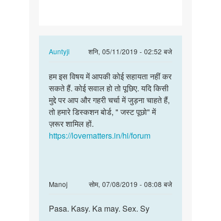
करके
पैसे
कैसे
कमाये
In
Auntyji
शनि, 05/11/2019 - 02:52 बजे
reply
पर्मालिंक
to
हम इस विषय में आपकी कोई सहायता नहीं कर
हम
सेक्स
सकते हैं. कोई सवाल हो तो पूछिए. यदि किसी
इस
करके
मुद्दे पर आप और गहरी चर्चा में जुड़ना चाहते हैं,
विषय
पैसे
तो हमारे डिस्कशन बोर्ड, " जस्ट पूछो" में
में
कैसे
ज़रूर शामिल हों.
आपकी
कमाये
https://lovematters.in/hi/forum
कोई…
by
अज्ञात
In
Manoj
सोम, 07/08/2019 - 08:08 बजे
reply
पर्मालिंक
to
Pasa. Kasy. Ka may. Sex. Sy
Pasa.
सेक्स
Kasy.