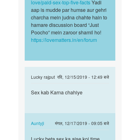
Mahajan
love/paid-sex-top-five-facts
Yadi
aap is mudde par humse aur gehri
charcha mein judna chahte hain to
hamare discussion board “Just
Poocho” mein zaroor shamil ho!
https://lovematters.in/en/forum
In
Lucky rajput
रवि, 12/15/2019 - 12:49 बजे
reply
पर्मालिंक
to
Sex kab Karna chahiye
Sex
sex
kab
karne
Karna
ki
chahiye
sahi
In
Auntyji
मंगल, 12/17/2019 - 09:05 बजे
age
reply
पर्मालिंक
by
to
Lucky beta sex ka aise koi time
Lucky