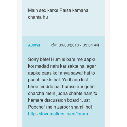
reply
पर्मालिंक
to
Main sex karke Paisa kamana
Main
सेक्स
chahta hu
sex
करके
karke
पैसे
Paisa
कैसे
kamana…
कमाये
In
Auntyji
सोम, 09/09/2019 - 05:04 बजे
by
reply
पर्मालिंक
अज्ञात
to
Sorry bête! Hum is bare me aapki
Sorry
Main
koi madad nahi kar sakte hai agar
bête!
sex
aapke paas koi anya sawal hai to
Hum
karke
puchh sakte hai. Yadi aap kisi
is
Paisa
bhee mudde par humse aur gehri
bare
kamana…
charcha mein judna chahte hain to
me…
by
hamare discussion board “Just
Vinay
Poocho” mein zaroor shamil ho!
thakur
https://lovematters.in/en/forum