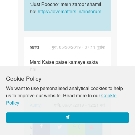
by
“Just Poocho” mein zaroor shamil
Ashok
ho!
https://lovematters.in/en/forum
kumar
अज्ञात
गुरु, 05/30/2019 - 07:11 पूर्वान्ह
पर्मालिंक
Mard Kaise paise kamaye sakta
Mard
hai
Kaise
paise
Cookie Policy
kamaye…
We want to use personalised analytical cookies to help
us to improve our website. Read more in our
Cookie
Policy
In
Auntyji
शनि, 06/01/2019 - 12:21 बजे
reply
पर्मालिंक
हाँ
to
Sorry bête! hum is bare me aapki
Sorry
Mard
koi madad nahi kar sakte hai agar
bête!
Kaise
aapke paas koi anya sawal hai to
hum