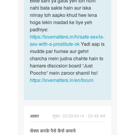
Bete sahi ya galat yeh toh hum
Bete
Sex
nahi bata sakte hain aur iska
sahi
worker
nirnay toh aapko khud hee lena
ya
se
hoga lekin madad ke liye yeh
galat
pyar
padhiye:
yeh
karna…
https://lovematters.in/hi/safe-sex/is-
toh…
by
sex-with-a-prostitute-ok
Yadi aap is
Parvez
mudde par humse aur gehri
charcha mein judna chahte hain to
hamare disccsion board “Just
Poocho” mein zaroor shamil ho!
https://lovematters.in/en/forum
अज्ञात
शुक्र, 03/29/2019 - 03:48 बजे
पर्मालिंक
सेक्स करके पैसे कैसे कमाये
सेक्स