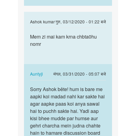
In
Ashok kumar
गुरु, 03/12/2020 - 01:22 बजे
reply
पर्मालिंक
to
Mem zi mai kam krna chbta0hu
Mem
सेक्स
nomr
zi
करके
mai
पैसे
kam
कैसे
krna
कमाये
chbta0hu…
In
Auntyji
मंगल, 03/31/2020 - 05:07 बजे
by
reply
पर्मालिंक
अज्ञात
to
Sorry Ashok bête! hum is bare me
Sorry
Mem
aapki koi madad nahi kar sakte hai
Ashok
zi
agar aapke paas koi anya sawal
bête!
mai
hai to puchh sakte hai. Yadi aap
hum
kam
kisi bhee mudde par humse aur
is…
krna
gehri charcha mein judna chahte
chbta0hu…
hain to hamare discussion board