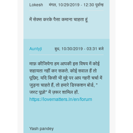
In
Lokesh
मंगल, 10/29/2019 - 12:30 पूर्वान्ह
reply
पर्मालिंक
to
में सेक्स करके पैसा कमाना चाहता हूं
में
Sex
सेक्स
Karna
करके
Paisa
पैसा
kamana
कमाना…
In
Auntyji
बुध, 10/30/2019 - 03:31 बजे
by
reply
पर्मालिंक
Altaf
to
माफ़ कीजियेगा हम आपकी इस विषय में कोई
माफ़
khan
में
सहायता नहीं कर सकते. कोई सवाल हैं तो
कीजियेगा
सेक्स
पूछिए. यदि किसी भी मुद्दे पर आप गहरी चर्चा में
हम
करके
जुड़ना चाहते हैं, तो हमारे डिस्कशन बोर्ड, "
आपकी
पैसा
जस्ट पूछो" में ज़रूर शामिल हों.
इस
कमाना…
https://lovematters.in/en/forum
विषय…
by
Lokesh
In
Yash pandey