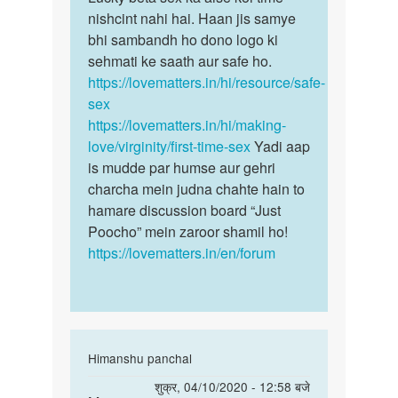
samar
Sex
nishcint nahi hai. Haan jis samye
beta
kab
bhi sambandh ho dono logo ki
sex
Karna
sehmati ke saath aur safe ho.
ka
chahiye
https://lovematters.in/hi/resource/safe-
aise
by
sex
koi…
Lucky
https://lovematters.in/hi/making-
rajput
love/virginity/first-time-sex
Yadi aap
is mudde par humse aur gehri
charcha mein judna chahte hain to
hamare discussion board “Just
Poocho” mein zaroor shamil ho!
https://lovematters.in/en/forum
In
Himanshu panchal
reply
पर्मालिंक
शुक्र, 04/10/2020 - 12:58 बजे