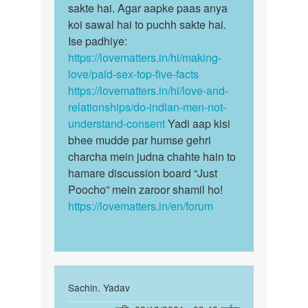
sex
sakte hai. Agar aapke paas anya
maaf
kerke
koi sawal hai to puchh sakte hai.
kijiyega…
Kya
Ise padhiye:
pesa
https://lovematters.in/hi/making-
kama…
love/paid-sex-top-five-facts
by
https://lovematters.in/hi/love-and-
Vishal
relationships/do-indian-men-not-
pathak
understand-consent
Yadi aap kisi
bhee mudde par humse gehri
charcha mein judna chahte hain to
hamare discussion board “Just
Poocho” mein zaroor shamil ho!
https://lovematters.in/en/forum
In
Sachin. Yadav
reply