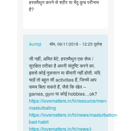
हस्तमैथुन करने से शऱीर या मेंदु कुच परीनाम
हस्तमैथुन
है?
करने
से
शऱीर
या…
In
Auntyji
सोम, 06/11/2018 - 12:25 पूर्वान्ह
reply
पर्मालिंक
to
जी नहीं, अमित बेटे. हस्तमैथुन एक सेफ /
जी
हस्तमैथुन
सुरक्षित तरीका है अपनी संतुष्टि करने का.
नहीं,
करने
इससे कोई नुकसान या बीमारी नहीं होती. यदि
अमित
से
चाहें तो बहुत सी activities हैं, जिनमें आप
बेटे…
शऱीर
समय बिता सकते हैं, जैसे कि खेल –
या…
games, gym या कोई hobbies…ok?
by
https://lovematters.in/hi/resource/men-
Amit
masturbating
https://lovematters.in/hi/news/masturbation-
bad-habit
https://lovematters.in/hi/news/i-