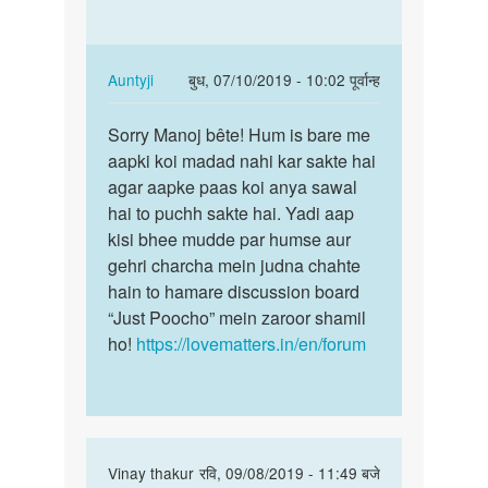
करके
Ka
पैसे
may.
कैसे
Sex.
In
Auntyji
बुध, 07/10/2019 - 10:02 पूर्वान्ह
कमाये
Sy
reply
पर्मालिंक
by
to
Sorry Manoj bête! Hum is bare me
Sorry
अज्ञात
Pasa.
aapki koi madad nahi kar sakte hai
Manoj
Kasy.
agar aapke paas koi anya sawal
bête!
Ka
hai to puchh sakte hai. Yadi aap
Hum
may.
kisi bhee mudde par humse aur
is…
Sex.
gehri charcha mein judna chahte
Sy
hain to hamare discussion board
by
“Just Poocho” mein zaroor shamil
Manoj
ho!
https://lovematters.in/en/forum
In
Vinay thakur
रवि, 09/08/2019 - 11:49 बजे