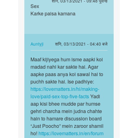
पर्मालिंक
शनि, 03/13/2021 - 09:48 पूर्वान्ह
to
Sex
Sex
में
Karke paisa kamana
Karke
सेक्स
paisa
करके
kamana
पैसा
कमाना…
In
Auntyji
शनि, 03/13/2021 - 04:40 बजे
by
reply
पर्मालिंक
Lokesh
to
Maaf kijiyega hum isme aapki koi
Maaf
Sex
madad nahi kar sakte hai. Agar
kijiyega
Karke
aapke paas anya koi sawal hai to
hum
paisa
puchh sakte hai. Ise padhiye:
isme
kamana
https://lovematters.in/hi/making-
aapki…
by
love/paid-sex-top-five-facts
Yadi
Sachin.
aap kisi bhee mudde par humse
Yadav
gehri charcha mein judna chahte
hain to hamare discussion board
“Just Poocho” mein zaroor shamil
ho!
https://lovematters.in/en/forum