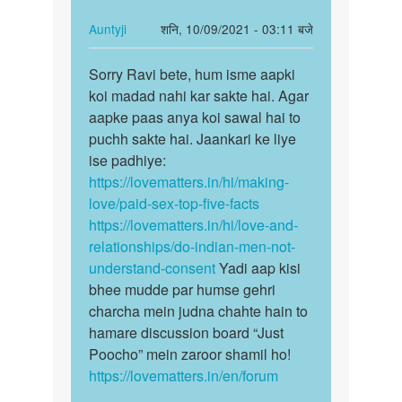
पैसा
kamaa…
कमाना…
In
Auntyji
शनि, 10/09/2021 - 03:11 बजे
by
reply
पर्मालिंक
Lokesh
to
Sorry Ravi bete, hum isme aapki
Sorry
Mai
koi madad nahi kar sakte hai. Agar
Ravi
sex
aapke paas anya koi sawal hai to
bete,
arke
puchh sakte hai. Jaankari ke liye
hum
paise
ise padhiye:
isme…
kamaa…
https://lovematters.in/hi/making-
by
love/paid-sex-top-five-facts
Ravi
https://lovematters.in/hi/love-and-
relationships/do-indian-men-not-
understand-consent
Yadi aap kisi
bhee mudde par humse gehri
charcha mein judna chahte hain to
hamare discussion board “Just
Poocho” mein zaroor shamil ho!
https://lovematters.in/en/forum