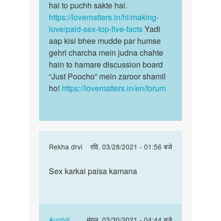
sex
hai to puchh sakte hai.
karna…
https://lovematters.in/hi/making-
by
love/paid-sex-top-five-facts
Yadi
Yesh
aap kisi bhee mudde par humse
gehri charcha mein judna chahte
hain to hamare discussion board
“Just Poocho” mein zaroor shamil
ho!
https://lovematters.in/en/forum
In
Rekha drvi
रवि, 03/28/2021 - 01:56 बजे
reply
पर्मालिंक
to
Sex karkai paisa kamana
Sex
sex
karkai
karne
paisa
ki
kamana
sahi
In
Auntyji
मंगल, 03/30/2021 - 04:44 बजे