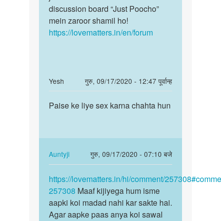
discussion board “Just Poocho”
mein zaroor shamil ho!
https://lovematters.in/en/forum
In
Yesh
गुरु, 09/17/2020 - 12:47 पूर्वान्ह
reply
पर्मालिंक
to
Paise ke liye sex karna chahta hun
Paise
Muja
ke
sex
liye
karna
sex
h
karna…
In
Auntyji
गुरु, 09/17/2020 - 07:10 बजे
by
reply
पर्मालिंक
Himanshu
to
https://lovematters.in/hi/comment/257308#comme
https://lovematters.in/hi…
panchal
Paise
257308
Maaf kijiyega hum isme
ke
aapki koi madad nahi kar sakte hai.
liye
Agar aapke paas anya koi sawal