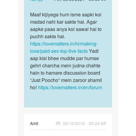
age
reply
पर्मालिंक
by
to
Maaf kijiyega hum isme aapki koi
Maaf
samar
Sex
madad nahi kar sakte hai. Agar
kijiyega
karkai
aapke paas anya koi sawal hai to
hum
paisa
puchh sakte hai.
isme
kamana
https://lovematters.in/hi/making-
aapki…
by
love/paid-sex-top-five-facts
Yadi
Rekha
aap kisi bhee mudde par humse
drvi
gehri charcha mein judna chahte
hain to hamare discussion board
“Just Poocho” mein zaroor shamil
ho!
https://lovematters.in/en/forum
Amit
रवि, 06/10/2018 - 05:34 बजे
पर्मालिंक