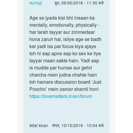
In
Auntyji
बुध, 06/06/2018 - 11:30 बजे
reply
पर्मालिंक
to
Age se jyada kisi bhi insaan ka
Age
sex
mentally, emotionally, physically -
se
karne
har tarah tayyar aur zimmedaar
jyada
ki
hona zaruri hai, isliye age se badh
kisi
sahi
kar yadi iss par focus kiya ajaye
bhi
age
toh hi aap apne aap ko sex ke liye
insaan…
by
tayyar maan sakte hain. Yadi aap
samar
is mudde par humse aur gehri
charcha mein judna chahte hain
toh hamare discussion board ‘Just
Poocho’ mein zaroor shamil hon!
https://lovematters.in/en/forum
In
Altaf khan
मंगल, 10/15/2019 - 10:04 बजे
reply