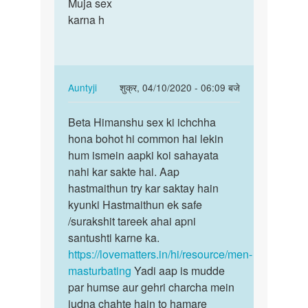
to
Muja sex
Muja
sex
karna h
sex
karne
karna
ki
h
sahi
age
In
Auntyji
शुक्र, 04/10/2020 - 06:09 बजे
by
reply
पर्मालिंक
samar
to
Beta Himanshu sex ki ichchha
Beta
Muja
hona bohot hi common hai lekin
Himanshu
sex
hum ismein aapki koi sahayata
sex
karna
nahi kar sakte hai. Aap
ki
h
hastmaithun try kar saktay hain
ichchha…
by
kyunki Hastmaithun ek safe
Himanshu
/surakshit tareek ahai apni
panchal
santushti karne ka.
https://lovematters.in/hi/resource/men-
masturbating
Yadi aap is mudde
par humse aur gehri charcha mein
judna chahte hain to hamare