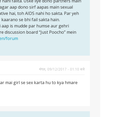
e nahi failta. Uske liye dono partners main
 agar aap dono sirf aapas main sexual
tive hai, toh AIDS nahi ho sakta. Par yeh
 kaarano se bhi fail sakta hain.
 aap is mudde par humse aur gehri
e discussion board “Just Poocho” mein
/en/forum
मंगल, 09/12/2017 - 01:10 बजे
ar mai girl se sex karta hu to kya hmare