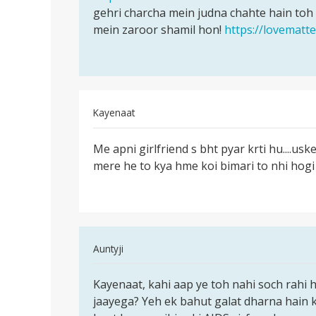
4
gehri charcha mein judna chahte hain toh
by
mein zaroor shamil hon!
https://lovematt
Raj
123
Kayenaat
पर्मालिंक
Me apni girlfriend s bht pyar krti hu....usk
Me
mere he to kya hme koi bimari to nhi hogi Li
apni
girlfriend
s
bht
pyar
In
Auntyji
reply
पर्मालिंक
to
Kayenaat, kahi aap ye toh nahi soch rahi h
Kayenaat,
Me
jaayega? Yeh ek bahut galat dharna hain ki
AIDS
apni