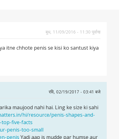
बुध, 11/09/2016 - 11:30 पूर्वान्ह
kya itne chhote penis se kisi ko santust kiya
रवि, 02/19/2017 - 03:41 बजे
arika maujood nahi hai. Ling ke size ki sahi
matters.in/hi/resource/penis-shapes-and-
-top-five-facts
our-penis-too-small
en-penis
Yadi aap is mudde par humse aur