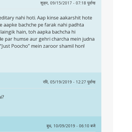
शुक्र, 09/15/2017 - 07:18 पूर्वान्ह
editary nahi hoti. Aap kinse aakarshit hote
sse aapke bachche pe farak nahi padhta
mlaingik hain, toh aapka bachcha hi
dde par humse aur gehri charcha mein judna
“Just Poocho” mein zaroor shamil hon!
रवि, 05/19/2019 - 12:27 पूर्वान्ह
i?
बुध, 10/09/2019 - 06:10 बजे