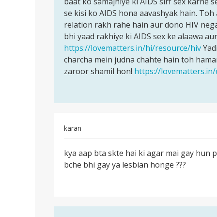
baat ko samajhiye ki AIDS sirf sex karne s
sirf
girlfriend
se kisi ko AIDS hona aavashyak hain. Toh
sex
s
relation rakh rahe hain aur dono HIV nega
karne
bht
bhi yaad rakhiye ki AIDS sex ke alaawa aur
pyar
https://lovematters.in/hi/resource/hiv
Yadi
by
charcha mein judna chahte hain toh hamar
Kayenaat
zaroor shamil hon!
https://lovematters.in
karan
पर्मालिंक
kya aap bta skte hai ki agar mai gay hun p
kya
bche bhi gay ya lesbian honge ???
aap
bta
skte
hai
ki