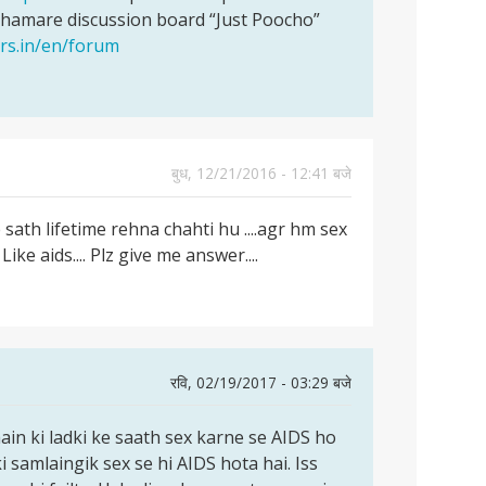
 hamare discussion board “Just Poocho”
ers.in/en/forum
बुध, 12/21/2016 - 12:41 बजे
e sath lifetime rehna chahti hu ....agr hm sex
ke aids.... Plz give me answer....
रवि, 02/19/2017 - 03:29 बजे
ain ki ladki ke saath sex karne se AIDS ho
 samlaingik sex se hi AIDS hota hai. Iss