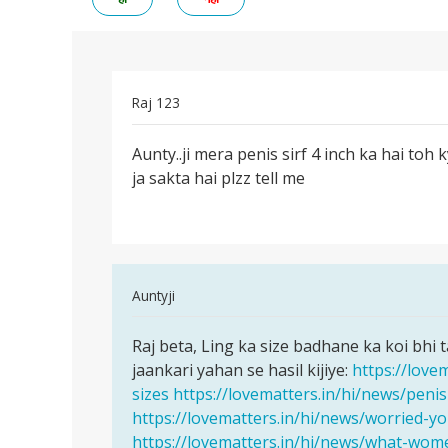
Raj 123
पर्मालिंक
Aunty..ji mera penis sirf 4 inch ka hai toh 
Aunty..ji
ja sakta hai plzz tell me
mera
penis
sirf
4
In
Auntyji
reply
पर्मालिंक
to
Raj beta, Ling ka size badhane ka koi bhi t
Raj
Aunty..ji
jaankari yahan se hasil kijiye:
https://love
beta,
mera
sizes
https://lovematters.in/hi/news/penis
Ling
penis
https://lovematters.in/hi/news/worried-y
ka
sirf
https://lovematters.in/hi/news/what-wom
size