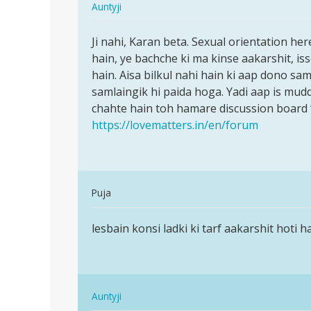
In
Auntyji
agar…
reply
पर्मालिंक
to
Ji nahi, Karan beta. Sexual orientation her
Ji
kya
hain, ye bachche ki ma kinse aakarshit, i
nahi,
aap
hain. Aisa bilkul nahi hain ki aap dono sa
Karan
bta
samlaingik hi paida hoga. Yadi aap is mu
beta.
skte
chahte hain toh hamare discussion board 
Sexual…
hai
https://lovematters.in/en/forum
ki
agar…
by
karan
In
Puja
reply
पर्मालिंक
to
lesbain konsi ladki ki tarf aakarshit hoti ha
lesbain
Ji
konsi
nahi,
ladki
Karan
ki
beta.
In
tarf…
Auntyji
Sexual…