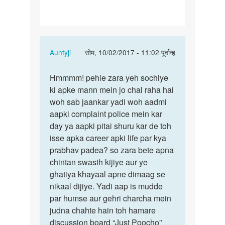
sex
karna…
In
Auntyji
सोम, 10/02/2017 - 11:02 पूर्वान्ह
reply
पर्मालिंक
to
Hmmmm! pehle zara yeh sochiye
Hmmmm!
me
ki apke mann mein jo chal raha hai
pehle
ek
woh sab jaankar yadi woh aadmi
zara
admi
aapki complaint police mein kar
yeh…
ko
day ya aapki pitai shuru kar de toh
sex
isse apka career apki life par kya
karna…
prabhav padea? so zara bete apna
by
chintan swasth kijiye aur ye
shamshad
ghatiya khayaal apne dimaag se
nikaal dijiye. Yadi aap is mudde
par humse aur gehri charcha mein
judna chahte hain toh hamare
discussion board “Just Poocho”