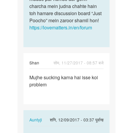
ke…
charcha mein judna chahte hain
by
toh hamare discussion board “Just
rohit
Poocho” mein zaroor shamil hon!
https://lovematters.in/en/forum
Shan
सोम, 11/27/2017 - 08:57 बजे
पर्मालिंक
Mujhe sucking karna hai isse koi
Mujhe
problem
sucking
karna
hai
isse…
In
Auntyji
शनि, 12/09/2017 - 03:37 पूर्वान्ह
reply
पर्मालिंक