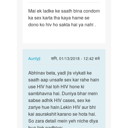
पर्मालिंक
Mai ek ladke ke saath bina condom
Mai
ka sex karta tha kaya hame se
ek
dono ko hiv ho sakta hai ya nahi .
ladke
ke
saath
bina…
In
Auntyji
शनि, 01/13/2018 - 12:42 बजे
reply
पर्मालिंक
to
Abhinav beta, yadi jis viykati ke
Abhinav
Mai
saath aap unsafe sex kar rahe hain
beta,
ek
use HIV hai toh HIV hone ki
yadi
ladke
sambhavna hai. Duniya bhar mein
jis…
ke
sabse adhik HIV cases, sex ke
saath
zariye hue hain.Lekin HIV aur bhi
bina…
kai asurakshit karano se hota hai.
by
So zara detail mein yeh niche diya
Abhinav
hua link padhiye: