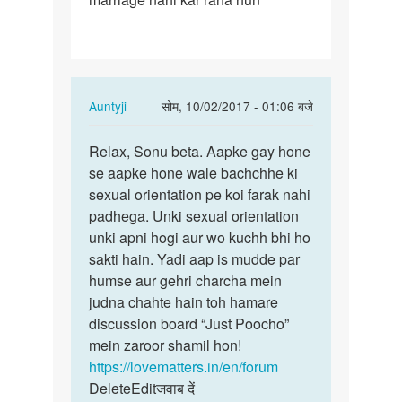
kay
mera…
In
Auntyji
सोम, 10/02/2017 - 01:06 बजे
reply
पर्मालिंक
to
Relax, Sonu beta. Aapke gay hone
Relax,
Mai
se aapke hone wale bachchhe ki
Sonu
yek
sexual orientation pe koi farak nahi
beta.
gay
padhega. Unki sexual orientation
Aapke
boy
unki apni hogi aur wo kuchh bhi ho
gay…
hun
sakti hain. Yadi aap is mudde par
kay
humse aur gehri charcha mein
mera…
judna chahte hain toh hamare
by
discussion board “Just Poocho”
Sonu
mein zaroor shamil hon!
k
https://lovematters.in/en/forum
kumar
DeleteEditजवाब दें