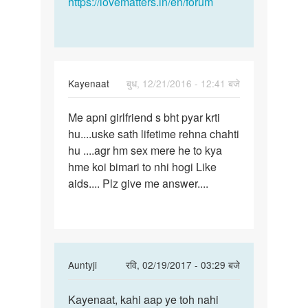
https://lovematters.in/en/forum
Kayenaat
बुध, 12/21/2016 - 12:41 बजे
पर्मालिंक
Me apni girlfriend s bht pyar krti
Me
hu....uske sath lifetime rehna chahti
apni
hu ....agr hm sex mere he to kya
girlfriend
hme koi bimari to nhi hogi Like
s
aids.... Plz give me answer....
bht
pyar
In
Auntyji
रवि, 02/19/2017 - 03:29 बजे
reply
पर्मालिंक
to
Kayenaat, kahi aap ye toh nahi
Kayenaat,