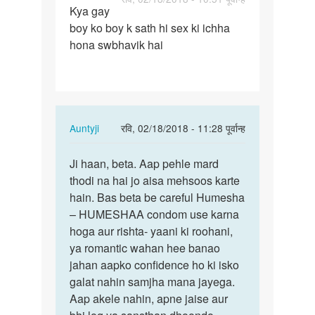
Kya gay
Kya
boy ko boy k sath hi sex ki ichha
gay
hona swbhavik hai
boy
ko
boy
k
sath
In
Auntyji
रवि, 02/18/2018 - 11:28 पूर्वान्ह
hi…
reply
पर्मालिंक
to
Ji haan, beta. Aap pehle mard
Ji
Kya
thodi na hai jo aisa mehsoos karte
haan,
gay
hain. Bas beta be careful Humesha
beta.
boy
– HUMESHAA condom use karna
Aap
ko
hoga aur rishta- yaani ki roohani,
pehle…
boy
ya romantic wahan hee banao
k
jahan aapko confidence ho ki isko
sath
galat nahin samjha mana jayega.
hi…
Aap akele nahin, apne jaise aur
by