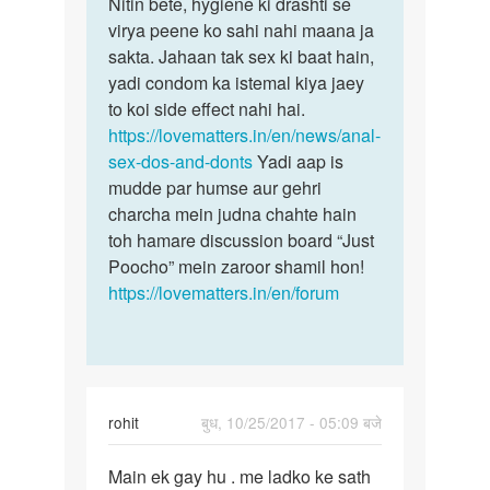
to
Nitin bete, hygiene ki drashti se
Nitin
Agar
virya peene ko sahi nahi maana ja
bete,
koi
sakta. Jahaan tak sex ki baat hain,
hygiene
gay
yadi condom ka istemal kiya jaey
ki…
boy
to koi side effect nahi hai.
....
https://lovematters.in/en/news/anal-
Ladko…
sex-dos-and-donts
Yadi aap is
by
mudde par humse aur gehri
nitin
charcha mein judna chahte hain
toh hamare discussion board “Just
Poocho” mein zaroor shamil hon!
https://lovematters.in/en/forum
rohit
बुध, 10/25/2017 - 05:09 बजे
पर्मालिंक
Main ek gay hu . me ladko ke sath
Main