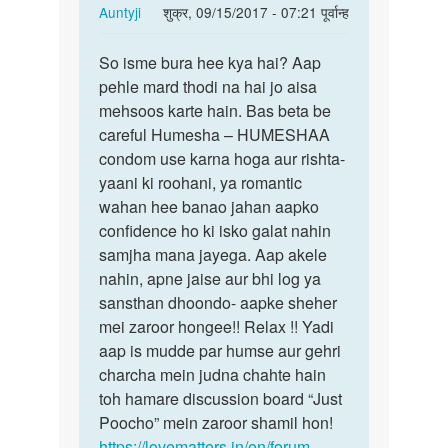
In
Auntyji
शुक्र, 09/15/2017 - 07:21 पूर्वान्ह
reply
पर्मालिंक
to
So isme bura hee kya hai? Aap
So
Aunty
pehle mard thodi na hai jo aisa
isme
ji…
mehsoos karte hain. Bas beta be
bura
by
careful Humesha – HUMESHAA
hee
mohnish
condom use karna hoga aur rishta-
kya
yaani ki roohani, ya romantic
hai?…
wahan hee banao jahan aapko
confidence ho ki isko galat nahin
samjha mana jayega. Aap akele
nahin, apne jaise aur bhi log ya
sansthan dhoondo- aapke sheher
mei zaroor hongee!! Relax !! Yadi
aap is mudde par humse aur gehri
charcha mein judna chahte hain
toh hamare discussion board “Just
Poocho” mein zaroor shamil hon!
https://lovematters.in/en/forum