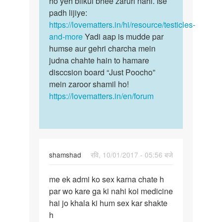
ho yeh bilkul bhee zaruri nahi. Ise
bete
ros
padh lijiye:
ismein
hast
https://lovematters.in/hi/resource/testicles-
koi…
maithun
and-more
Yadi aap is mudde par
karta…
humse aur gehri charcha mein
by
judna chahte hain to hamare
anshul
disccsion board “Just Poocho”
mein zaroor shamil ho!
https://lovematters.in/en/forum
shamshad
रवि, 10/01/2017 - 05:56 बजे
पर्मालिंक
me ek admi ko sex karna chate h
me
par wo kare ga ki nahi koi medicine
ek
hai jo khala ki hum sex kar shakte
admi
h
ko