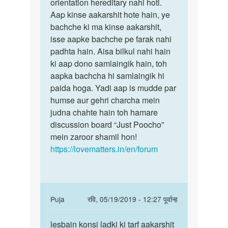
kya
orientation hereditary nahi hoti.
nahi,
aap
Aap kinse aakarshit hote hain, ye
Karan
bta
bachche ki ma kinse aakarshit,
beta.
skte
isse aapke bachche pe farak nahi
Sexual…
hai
padhta hain. Aisa bilkul nahi hain
ki
ki aap dono samlaingik hain, toh
agar…
aapka bachcha hi samlaingik hi
by
paida hoga. Yadi aap is mudde par
karan
humse aur gehri charcha mein
judna chahte hain toh hamare
discussion board “Just Poocho”
mein zaroor shamil hon!
https://lovematters.in/en/forum
In
Puja
रवि, 05/19/2019 - 12:27 पूर्वान्ह
reply
पर्मालिंक
to
lesbain konsi ladki ki tarf aakarshit
lesbain