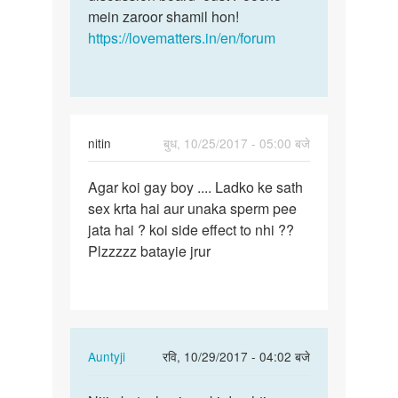
mein zaroor shamil hon!
https://lovematters.in/en/forum
nitin
बुध, 10/25/2017 - 05:00 बजे
पर्मालिंक
Agar koi gay boy .... Ladko ke sath
Agar
sex krta hai aur unaka sperm pee
koi
jata hai ? koi side effect to nhi ??
gay
Plzzzzz batayie jrur
boy
....
Ladko…
In
Auntyji
रवि, 10/29/2017 - 04:02 बजे
reply
पर्मालिंक