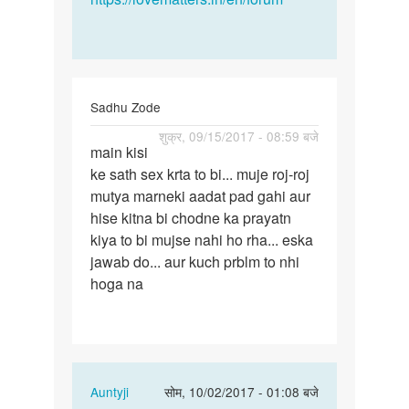
Sadhu Zode
पर्मालिंक
शुक्र, 09/15/2017 - 08:59 बजे
main kisi
main
ke sath sex krta to bi... muje roj-roj
kisi
mutya marneki aadat pad gahi aur
ke
hise kitna bi chodne ka prayatn
sath
kiya to bi mujse nahi ho rha... eska
sex
jawab do... aur kuch prblm to nhi
krta…
hoga na
In
Auntyji
सोम, 10/02/2017 - 01:08 बजे