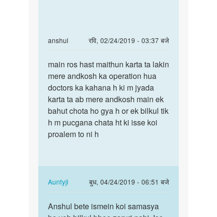
In
anshul
रवि, 02/24/2019 - 03:37 बजे
reply
पर्मालिंक
to
main ros hast maithun karta ta lakin
main
Mai
mere andkosh ka operation hua
ros
yek
doctors ka kahana h ki m jyada
hast
gay
karta ta ab mere andkosh main ek
maithun
boy
bahut chota ho gya h or ek bilkul tik
karta…
hun
h m pucgana chata ht ki isse koi
kay
proalem to ni h
mera…
by
Sonu
k
In
Auntyji
बुध, 04/24/2019 - 06:51 बजे
kumar
reply
पर्मालिंक
to
Anshul bete ismein koi samasya
Anshul
main