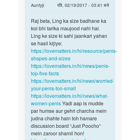
In
Auntyji
रवि, 02/19/2017 - 03:41 बजे
reply
पर्मालिंक
to
Raj beta, Ling ka size badhane ka
Raj
Aunty..ji
koi bhi tarika maujood nahi hai.
beta,
mera
Ling ke size ki sahi jaankari yahan
Ling
penis
se hasil kijiye:
ka
sirf
https://lovematters.in/hi/resource/penis-
size
4
shapes-and-sizes
by
https://lovematters.in/hi/news/penis-
Raj
top-five-facts
123
https://lovematters.in/hi/news/worried-
your-penis-too-small
https://lovematters.in/hi/news/what-
women-penis
Yadi aap is mudde
par humse aur gehri charcha mein
judna chahte hain toh hamare
discussion board “Just Poocho”
mein zaroor shamil hon!