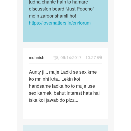
judna chahte hain to hamare
discussion board “Just Poocho”
mein zaroor shamil ho!
https://lovematters.in/en/forum
mohnish
गुरु, 09/14/2017 - 10:27 बजे
पर्मालिंक
Aunty ji... muje Ladki se sex krne
Aunty
ko mn nhi krta.. Lekin koi
ji…
handsame ladka ho to muje use
sex karneki bahut lnterest hata hai
iska koi jawab do plzz...