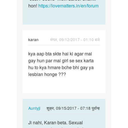
hon!
https://lovematters.in/en/forum
karan
मंगल, 09/12/2017 - 01:10 बजे
पर्मालिंक
kya aap bta skte hai ki agar mai
kya
gay hun par mai girl se sex karta
aap
hu to kya hmare bche bhi gay ya
bta
lesbian honge ???
skte
hai
ki
agar…
In
Auntyji
शुक्र, 09/15/2017 - 07:18 पूर्वान्ह
reply
पर्मालिंक
to
Ji nahi, Karan beta. Sexual
Ji