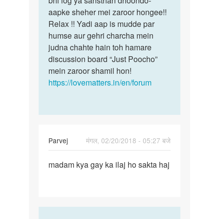
bhi log ya sansthan dhoondo-
kuamar
aapke sheher mei zaroor hongee!!
kuamr
Relax !! Yadi aap is mudde par
Raj
humse aur gehri charcha mein
judna chahte hain toh hamare
discussion board “Just Poocho”
mein zaroor shamil hon!
https://lovematters.in/en/forum
Parvej
मंगल, 02/20/2018 - 05:27 बजे
पर्मालिंक
madam kya gay ka ilaj ho sakta haj
madam
kya
gay
ka
ilaj