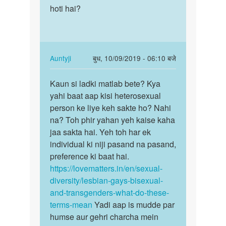
Ji
hoti hai?
konsi
nahi,
ladki
Karan
ki
beta.
tarf…
Sexual…
In
Auntyji
बुध, 10/09/2019 - 06:10 बजे
by
reply
पर्मालिंक
Auntyji
to
Kaun si ladki matlab bete? Kya
Kaun
lesbain
yahi baat aap kisi heterosexual
si
konsi
person ke liye keh sakte ho? Nahi
ladki
ladki
na? Toh phir yahan yeh kaise kaha
matlab
ki
jaa sakta hai. Yeh toh har ek
bete?…
tarf…
individual ki niji pasand na pasand,
by
preference ki baat hai.
Puja
https://lovematters.in/en/sexual-
diversity/lesbian-gays-bisexual-
and-transgenders-what-do-these-
terms-mean
Yadi aap is mudde par
humse aur gehri charcha mein