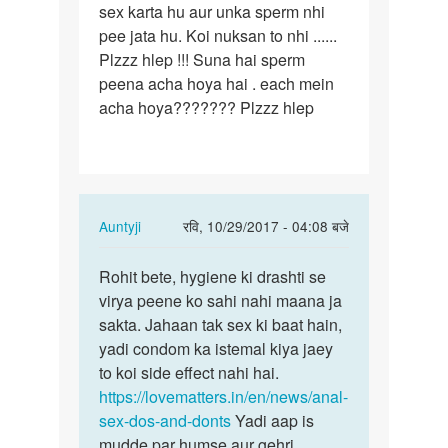
sex karta hu aur unka sperm nhi
ek
pee jata hu. Koi nuksan to nhi ......
gay
Plzzz hlep !!! Suna hai sperm
hu
peena acha hoya hai . each mein
.
acha hoya??????? Plzzz hlep
me
ladko
ke…
In
Auntyji
रवि, 10/29/2017 - 04:08 बजे
reply
पर्मालिंक
to
Rohit bete, hygiene ki drashti se
Rohit
Main
virya peene ko sahi nahi maana ja
bete,
ek
sakta. Jahaan tak sex ki baat hain,
hygiene
gay
yadi condom ka istemal kiya jaey
ki…
hu
to koi side effect nahi hai.
.
https://lovematters.in/en/news/anal-
me
sex-dos-and-donts
Yadi aap is
ladko
mudde par humse aur gehri