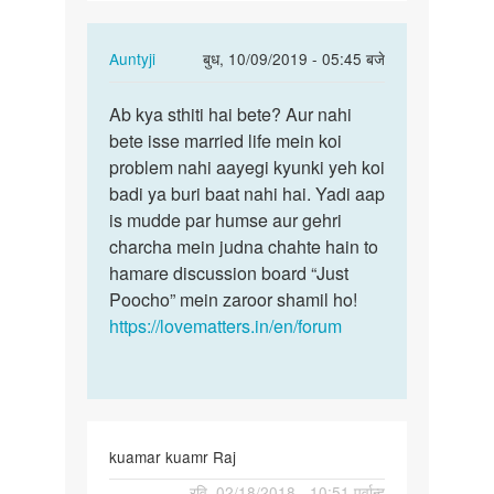
In
Auntyji
बुध, 10/09/2019 - 05:45 बजे
reply
पर्मालिंक
to
Ab kya sthiti hai bete? Aur nahi
Ab
mam
bete isse married life mein koi
kya
muje
problem nahi aayegi kyunki yeh koi
sthiti
ladke
badi ya buri baat nahi hai. Yadi aap
hai
ka
is mudde par humse aur gehri
bete?
penis…
charcha mein judna chahte hain to
Aur…
by
hamare discussion board “Just
murad
Poocho” mein zaroor shamil ho!
https://lovematters.in/en/forum
kuamar kuamr Raj
पर्मालिंक
रवि, 02/18/2018 - 10:51 पूर्वान्ह