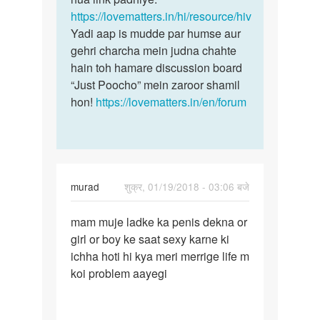
https://lovematters.in/hi/resource/hiv
Yadi aap is mudde par humse aur
gehri charcha mein judna chahte
hain toh hamare discussion board
“Just Poocho” mein zaroor shamil
hon!
https://lovematters.in/en/forum
murad
शुक्र, 01/19/2018 - 03:06 बजे
पर्मालिंक
mam muje ladke ka penis dekna or
mam
girl or boy ke saat sexy karne ki
muje
ichha hoti hi kya meri merrige life m
ladke
koi problem aayegi
ka
penis…