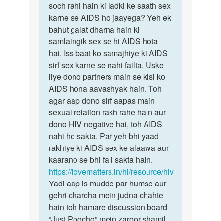
Me
soch rahi hain ki ladki ke saath sex
AIDS
apni
karne se AIDS ho jaayega? Yeh ek
sirf
girlfriend
bahut galat dharna hain ki
sex
s
samlaingik sex se hi AIDS hota
karne
bht
hai. Iss baat ko samajhiye ki AIDS
pyar
sirf sex karne se nahi failta. Uske
by
liye dono partners main se kisi ko
Kayenaat
AIDS hona aavashyak hain. Toh
agar aap dono sirf aapas main
sexual relation rakh rahe hain aur
dono HIV negative hai, toh AIDS
nahi ho sakta. Par yeh bhi yaad
rakhiye ki AIDS sex ke alaawa aur
kaarano se bhi fail sakta hain.
https://lovematters.in/hi/resource/hiv
Yadi aap is mudde par humse aur
gehri charcha mein judna chahte
hain toh hamare discussion board
“Just Poocho” mein zaroor shamil