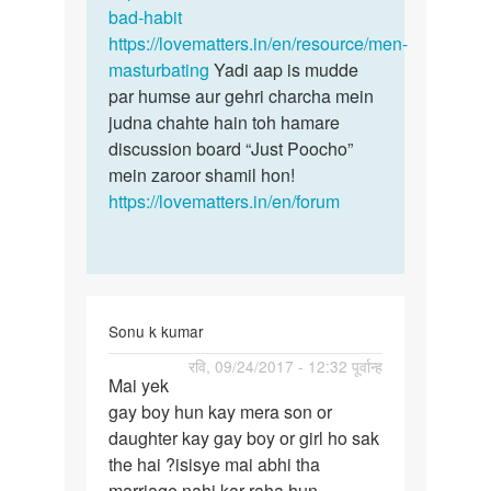
bad-habit
https://lovematters.in/en/resource/men-
masturbating
Yadi aap is mudde
par humse aur gehri charcha mein
judna chahte hain toh hamare
discussion board “Just Poocho”
mein zaroor shamil hon!
https://lovematters.in/en/forum
Sonu k kumar
पर्मालिंक
रवि, 09/24/2017 - 12:32 पूर्वान्ह
Mai yek
Mai
gay boy hun kay mera son or
yek
daughter kay gay boy or girl ho sak
gay
the hai ?isisye mai abhi tha
boy
marriage nahi kar raha hun
hun