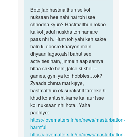
reply
पर्मालिंक
to
Bete jab hastmaithun se koi
Bete
main
nuksaan hee nahi hai toh isse
jab
kisi
chhodna kyun? Hastmaithun rokne
hastmaithun
ke
ka koi jadui nuskha toh hamare
se
sath
paas nhi h. Hum toh yahi keh sakte
koi…
sex
hain ki doosre kaaryon main
krta…
dhyaan lagao,aisi bahut see
by
activities hain, jinmein aap samya
Sadhu
bitaa sakte hain, jaise ki khel –
Zode
games, gym ya koi hobbies…ok?
Zyaada chinta mat kijiye,
hastmaithun ek surakshit tareeka h
khud ko antusht karne ka, aur isse
koi nuksaan nhi hota.. Yaha
padhiye:
https://lovematters.in/en/news/masturbation-
harmful
https://lovematters.in/en/news/masturbation-