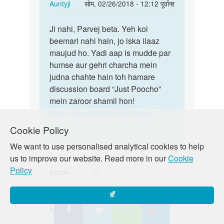
In
Auntyji
सोम, 02/26/2018 - 12:12 पूर्वान्ह
ho…
reply
पर्मालिंक
to
Ji nahi, Parvej beta. Yeh koi
Ji
madam
beemari nahi hain, jo iska ilaaz
nahi,
kya
maujud ho. Yadi aap is mudde par
Parvej
gay
humse aur gehri charcha mein
beta.
ka
judna chahte hain toh hamare
Yeh…
ilaj
discussion board “Just Poocho”
ho…
mein zaroor shamil hon!
by
https://lovematters.in/en/forum
Parvej
Cookie Policy
We want to use personalised analytical cookies to help
us to improve our website. Read more in our
Cookie
Policy
ashok
रवि, 02/25/2018 - 11:07 बजे
पर्मालिंक
kya agar do landke sex karte hai to
हाँ
kya
kya pargnat hone ka dar rheta hai
agar
do