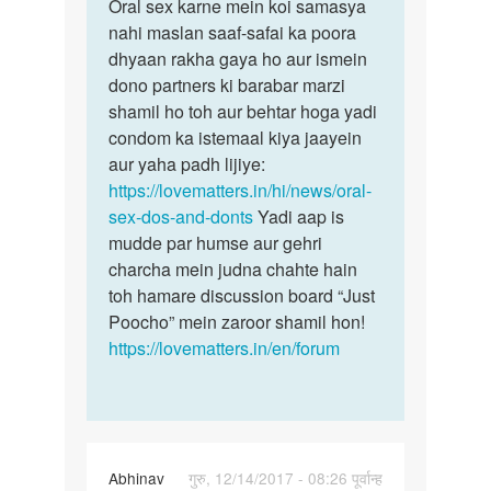
to
Oral sex karne mein koi samasya
Oral
Mujhe
nahi maslan saaf-safai ka poora
sex
sucking
dhyaan rakha gaya ho aur ismein
karne
karna
dono partners ki barabar marzi
mein
hai
shamil ho toh aur behtar hoga yadi
koi…
isse…
condom ka istemaal kiya jaayein
by
aur yaha padh lijiye:
Shan
https://lovematters.in/hi/news/oral-
sex-dos-and-donts
Yadi aap is
mudde par humse aur gehri
charcha mein judna chahte hain
toh hamare discussion board “Just
Poocho” mein zaroor shamil hon!
https://lovematters.in/en/forum
Abhinav
गुरु, 12/14/2017 - 08:26 पूर्वान्ह