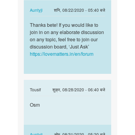
by
janvi
In
Auntyji
शनि, 08/22/2020 - 05:40 बजे
chodry
reply
पर्मालिंक
to
Thanks bete! If you would like to
Thanks
very
join in on any elaborate discussion
bete!
nice
on any topic, feel free to join our
If
by
discussion board, ‘Just Ask’
you
अज्ञात
https://lovematters.in/en/forum
would…
In
Tousif
शुक्र, 08/28/2020 - 06:40 बजे
reply
पर्मालिंक
to
Osm
Osm
very
nice
by
janvi
In
Auntyji
सोम, 08/31/2020 - 05:20 बजे