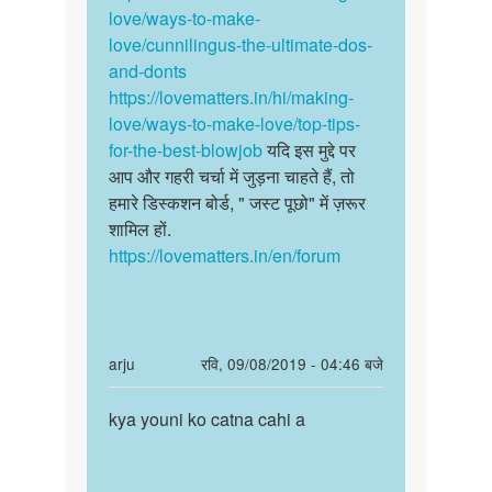
love/ways-to-make-
love/cunnilingus-the-ultimate-dos-
and-donts
https://lovematters.in/hi/making-
love/ways-to-make-love/top-tips-
for-the-best-blowjob
यदि इस मुद्दे पर
आप और गहरी चर्चा में जुड़ना चाहते हैं, तो
हमारे डिस्कशन बोर्ड, " जस्ट पूछो" में ज़रूर
शामिल हों.
https://lovematters.in/en/forum
In
arju
रवि, 09/08/2019 - 04:46 बजे
reply
पर्मालिंक
to
kya youni ko catna cahi a
kya
क्या
youni
योनि
ko