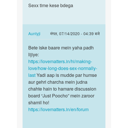
to
Sexx time kese bdega
Sexx
very
time
nice
kese
by
bdega
janvi
In
Auntyji
मंगल, 07/14/2020 - 04:39 बजे
chodry
reply
पर्मालिंक
to
Bete iske baare mein yaha padh
Bete
Sexx
lijiye:
iske
time
https://lovematters.in/hi/making-
baare
kese
love/how-long-does-sex-normally-
mein
bdega
last
Yadi aap is mudde par humse
yaha…
by
aur gehri charcha mein judna
Abd
chahte hain to hamare discussion
kalam
board “Just Poocho” mein zaroor
shamil ho!
https://lovematters.in/en/forum