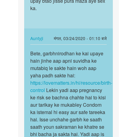
upay btao jisse pura maza aye sex
P.K.
ka.
In
Auntyji
मंगल, 03/24/2020 - 01:10 बजे
reply
पर्मालिंक
to
Bete, garbhnirodhan ke kai upaye
Bete,
Sex
hain jinhe aap apni suvidha ke
garbhnirodhan
ka
mutabiq le sakte hain woh aap
ke
koi
yaha padh sakte hai:
kai…
upay
https://lovematters.in/hi/resource/birth-
btao
control
Lekin yadi aap pregnancy
jisse…
ke risk se bachna chahte hai to kisi
by
aur tarikay ke mukabley Condom
Rahul
ka istemal hi easy aur safe tareeka
sharma
hai. Isse unchahe garbh ke saath
saath youn sakraman ke khatre se
bhi bacha ja sakta hai. Yadi aap is