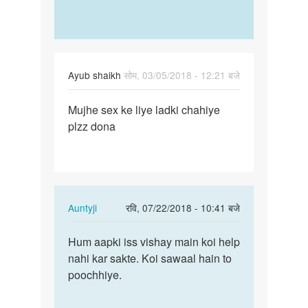
Ayub shaikh
सोम, 03/05/2018 - 12:21 बजे
पर्मालिंक
Mujhe sex ke liye ladki chahiye
Mujhe
plzz dona
sex
ke
liye
ladki…
In
Auntyji
रवि, 07/22/2018 - 10:41 बजे
reply
पर्मालिंक
to
Hum aapki iss vishay main koi help
Hum
Mujhe
nahi kar sakte. Koi sawaal hain to
aapki
sex
poochhiye.
iss
ke
vishay
liye
main…