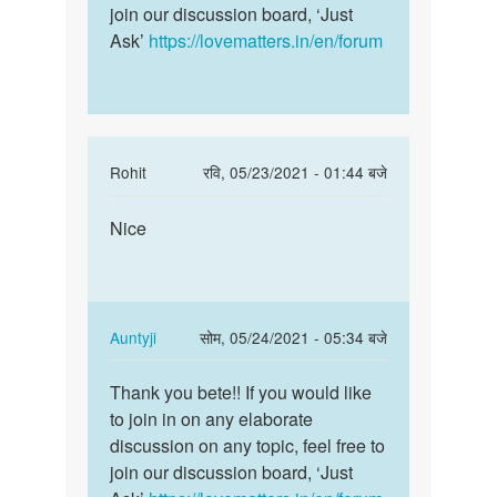
good
join our discussion board, ‘Just
If
by
Ask’
https://lovematters.in/en/forum
you…
jitendra
thakur
In
Rohit
रवि, 05/23/2021 - 01:44 बजे
reply
पर्मालिंक
to
Nice
Nice
very
nice
by
janvi
In
Auntyji
सोम, 05/24/2021 - 05:34 बजे
chodry
reply
पर्मालिंक
to
Thank you bete!! If you would like
Thank
Nice
to join in on any elaborate
you
by
discussion on any topic, feel free to
bete!!
Rohit
join our discussion board, ‘Just
If