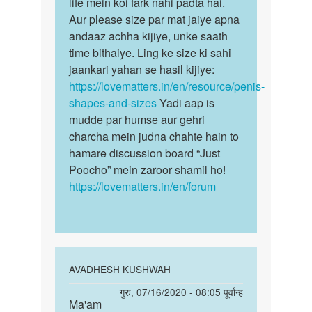
Mera.ling.5.inch.ka.hai.kiya…
life mein koi fark nahi padta hai.
bete!
by
Aur please size par mat jaiye apna
Ling
Avsekh
andaaz achha kijiye, unke saath
ki
time bithaiye. Ling ke size ki sahi
size
jaankari yahan se hasil kijiye:
se…
https://lovematters.in/en/resource/penis-
shapes-and-sizes
Yadi aap is
mudde par humse aur gehri
charcha mein judna chahte hain to
hamare discussion board “Just
Poocho” mein zaroor shamil ho!
https://lovematters.in/en/forum
In
AVADHESH KUSHWAH
reply
पर्मालिंक
गुरु, 07/16/2020 - 08:05 पूर्वान्ह
to
Ma'am
Ma'am