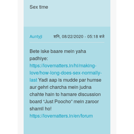
पर्मालिंक
to
Sex time
Sex
Sex
time
time
kese
badega
In
Auntyji
शनि, 08/22/2020 - 05:18 बजे
by
reply
पर्मालिंक
Dilkush
to
Bete iske baare mein yaha
Bete
Meena
Sex
padhiye:
iske
time
https://lovematters.in/hi/making-
baare
by
love/how-long-does-sex-normally-
mein
Anuj
last
Yadi aap is mudde par humse
yaha…
aur gehri charcha mein judna
chahte hain to hamare discussion
board “Just Poocho” mein zaroor
shamil ho!
https://lovematters.in/en/forum