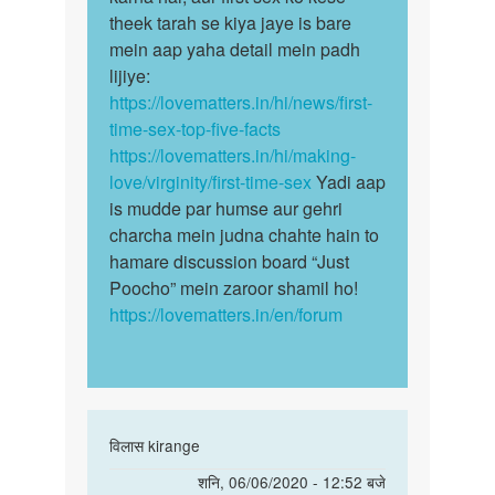
kre
theek tarah se kiya jaye is bare
baar
by
mein aap yaha detail mein padh
sex…
Ramesh
lijiye:
https://lovematters.in/hi/news/first-
time-sex-top-five-facts
https://lovematters.in/hi/making-
love/virginity/first-time-sex
Yadi aap
is mudde par humse aur gehri
charcha mein judna chahte hain to
hamare discussion board “Just
Poocho” mein zaroor shamil ho!
https://lovematters.in/en/forum
In
विलास kirange
reply
पर्मालिंक
शनि, 06/06/2020 - 12:52 बजे