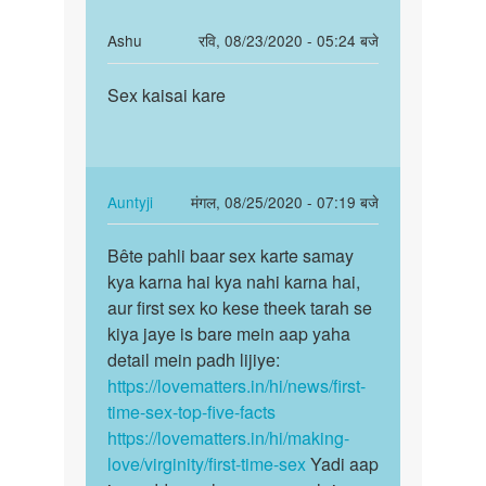
In
Ashu
रवि, 08/23/2020 - 05:24 बजे
reply
पर्मालिंक
to
Sex kaisai kare
Sex
Sex
kaisai
time
kare
by
Anuj
In
Auntyji
मंगल, 08/25/2020 - 07:19 बजे
reply
पर्मालिंक
to
Bête pahli baar sex karte samay
Bête
Sex
kya karna hai kya nahi karna hai,
pahli
kaisai
aur first sex ko kese theek tarah se
baar
kare
kiya jaye is bare mein aap yaha
sex
by
detail mein padh lijiye:
karte…
Ashu
https://lovematters.in/hi/news/first-
time-sex-top-five-facts
https://lovematters.in/hi/making-
love/virginity/first-time-sex
Yadi aap