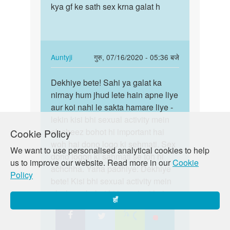
Hum
kya gf ke sath sex krna galat h
kya
aapki
gf
iss
ke
vishay
sath
main…
sex…
In
Auntyji
गुरु, 07/16/2020 - 05:36 बजे
by
reply
पर्मालिंक
Auntyji
to
Dekhiye bete! Sahi ya galat ka
Dekhiye
Ma'am
nirnay hum jhud lete hain apne liye
bete!
kya
aur koi nahi le sakta hamare liye -
Sahi
gf
lekin kisi bhi sexual activity mein
ya
ke
ek cheez bohot hi important hai
Cookie Policy
galat…
sath
woh hai dono logo ki sehmati. Sex
We want to use personalised analytical cookies to help
sex…
dono logon ki sahmati se toh hi
us to improve our website. Read more in our
Cookie
by
achchha. Yaha padhiye: Dekhiye
Policy
AVADHESH
bete! Kisi bhi sexual activity mein
KUSHWAH
ek cheez bohot hi important hai
हाँ
woh hai dono logo ki sehmati.