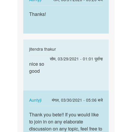
chodry
reply
पर्मालिंक
to
Thanks!
Thanks!
Osm
by
Tousif
In
jitendra thakur
reply
पर्मालिंक
सोम, 03/29/2021 - 01:01 पूर्वान्ह
to
nice so
nice
very
good
so
nice
good
by
janvi
chodry
In
Auntyji
मंगल, 03/30/2021 - 05:06 बजे
reply
पर्मालिंक
to
Thank you bete!! If you would like
Thank
nice
to join in on any elaborate
you
so
discussion on any topic, feel free to
bete!!