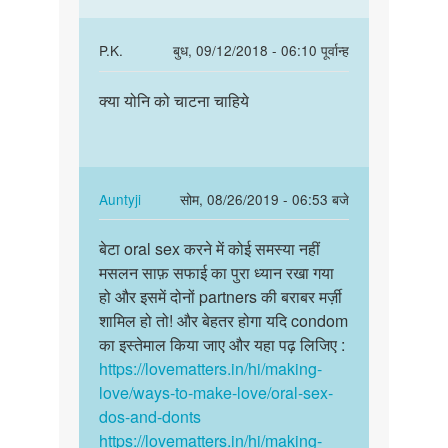
ladki…
by
In
P.K.
बुध, 09/12/2018 - 06:10 पूर्वान्ह
Ayub
reply
पर्मालिंक
shaikh
to
क्या योनि को चाटना चाहिये
क्या
Hum
योनि
aapki
को
iss
चाटना
vishay
चाहिये
In
Auntyji
सोम, 08/26/2019 - 06:53 बजे
main…
reply
पर्मालिंक
by
to
बेटा oral sex करने में कोई समस्या नहीं
बेटा
Auntyji
क्या
मसलन साफ़ सफाई का पुरा ध्यान रखा गया
oral
योनि
हो और इसमें दोनों partners की बराबर मर्ज़ी
sex
को
शामिल हो तो! और बेहतर होगा यदि condom
करने
चाटना
का इस्तेमाल किया जाए और यहा पढ़ लिजिए :
में
चाहिये
https://lovematters.in/hi/making-
कोई…
by
love/ways-to-make-love/oral-sex-
P.K.
dos-and-donts
https://lovematters.in/hi/making-