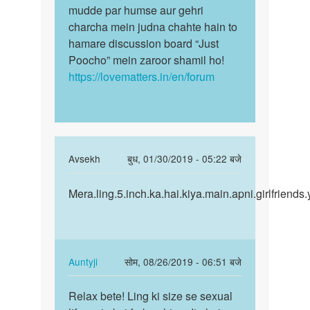
mudde par humse aur gehri
charcha mein judna chahte hain to
hamare discussion board “Just
Poocho” mein zaroor shamil ho!
https://lovematters.in/en/forum
In
Avsekh
बुध, 01/30/2019 - 05:22 बजे
reply
पर्मालिंक
to
Mera.ling.5.inch.ka.hai.kiya.main.apni.girlfriends
Mera.ling.5.inch.ka.hai.kiya…
Hum
aapki
iss
vishay
In
Auntyji
सोम, 08/26/2019 - 06:51 बजे
main…
reply
पर्मालिंक
by
to
Relax bete! Ling ki size se sexual
Relax
Auntyji