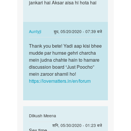
very
jankari hai Aksar aisa hi hota hai
sahi
nice
jankari
by
hai…
janvi
chodry
In
Auntyji
बुध, 05/20/2020 - 07:39 बजे
reply
पर्मालिंक
to
Thank you bete! Yadi aap kisi bhee
Thank
Bilkul
mudde par humse gehri charcha
you
sahi
mein judna chahte hain to hamare
bete!
jankari
discussion board “Just Poocho”
Yadi
hai…
mein zaroor shamil ho!
aap…
by
https://lovematters.in/en/forum
Vinod
Kumar
In
Dilkush Meena
reply
पर्मालिंक
शनि, 05/30/2020 - 01:23 बजे
to
Sex time
Sex