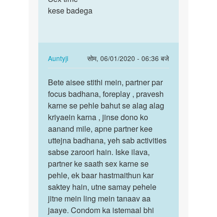
very
kese badega
time
nice
kese
by
badega
janvi
chodry
In
Auntyji
सोम, 06/01/2020 - 06:36 बजे
reply
पर्मालिंक
to
Bete aisee stithi mein, partner par
Bete
Sex
focus badhana, foreplay , pravesh
aisee
time
karne se pehle bahut se alag alag
stithi
kese
kriyaein karna , jinse dono ko
mein,
badega
aanand mile, apne partner kee
…
by
uttejna badhana, yeh sab activities
Dilkush
sabse zaroori hain. Iske ilava,
Meena
partner ke saath sex karne se
pehle, ek baar hastmaithun kar
saktey hain, utne samay pehele
jitne mein ling mein tanaav aa
jaaye. Condom ka istemaal bhi