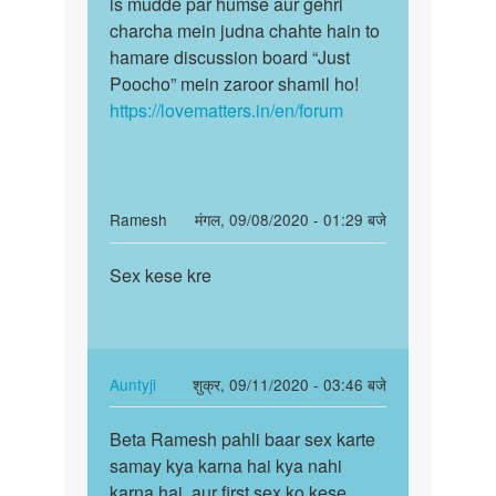
is mudde par humse aur gehri
charcha mein judna chahte hain to
hamare discussion board “Just
Poocho” mein zaroor shamil ho!
https://lovematters.in/en/forum
In
Ramesh
मंगल, 09/08/2020 - 01:29 बजे
reply
पर्मालिंक
to
Sex kese kre
Sex
Sex
kese
kaisai
kre
kare
by
In
Auntyji
शुक्र, 09/11/2020 - 03:46 बजे
Ashu
reply
पर्मालिंक
to
Beta Ramesh pahli baar sex karte
Beta
Sex
samay kya karna hai kya nahi
Ramesh
kese
karna hai, aur first sex ko kese
pahli