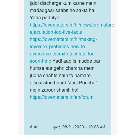
jaldi discharge kum karne mein
madadgaar saabit ho sakta hai.
Yaha padhiye:
https://lovematters.in/hi/news/premature-
ejaculation-top-five-facts
https://lovematters.in/hi/making-
love/sex-problems-how-to-
overcome-them/i-ejaculate-too-
soon-help
Yadi aap is mudde par
humse aur gehri charcha mein
judna chahte hain to hamare
discussion board “Just Poocho”
mein zaroor shamil ho!
https://lovematters.in/en/forum
In
Anuj
शुक्र, 08/21/2020 - 10:23 बजे
reply