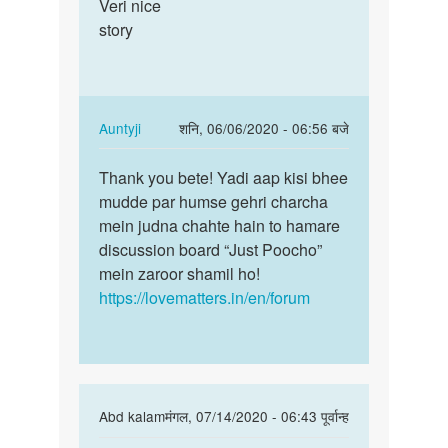
to
Veri nice
Veri
very
story
nice
nice
story
by
janvi
chodry
In
Auntyji
शनि, 06/06/2020 - 06:56 बजे
reply
पर्मालिंक
to
Thank you bete! Yadi aap kisi bhee
Thank
Veri
mudde par humse gehri charcha
you
nice
mein judna chahte hain to hamare
bete!
story
discussion board “Just Poocho”
Yadi
by
mein zaroor shamil ho!
aap…
विलास
https://lovematters.in/en/forum
kirange
In
Abd kalam
मंगल, 07/14/2020 - 06:43 पूर्वान्ह
reply
पर्मालिंक