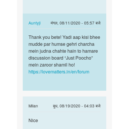
very
nice
nice
by
janvi
In
Auntyji
मंगल, 08/11/2020 - 05:57 बजे
chodry
reply
पर्मालिंक
to
Thank you bete! Yadi aap kisi bhee
Thank
Very
mudde par humse gehri charcha
you
nice
mein judna chahte hain to hamare
bete!
by
discussion board “Just Poocho”
Yadi
अज्ञात
mein zaroor shamil ho!
aap…
https://lovematters.in/en/forum
In
Milan
बुध, 08/19/2020 - 04:03 बजे
reply
पर्मालिंक
to
Nice
Nice
very