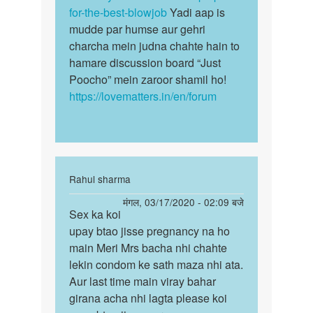
for-the-best-blowjob
Yadi aap is
mudde par humse aur gehri
charcha mein judna chahte hain to
hamare discussion board “Just
Poocho” mein zaroor shamil ho!
https://lovematters.in/en/forum
In
Rahul sharma
reply
पर्मालिंक
मंगल, 03/17/2020 - 02:09 बजे
to
Sex ka koi
Sex
क्या
upay btao jisse pregnancy na ho
ka
योनि
main Meri Mrs bacha nhi chahte
koi
को
lekin condom ke sath maza nhi ata.
upay
चाटना
Aur last time main viray bahar
btao
चाहिये
girana acha nhi lagta please koi
jisse…
by