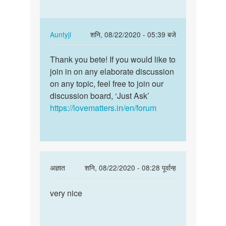
nice
by
janvi
In
Auntyji
शनि, 08/22/2020 - 05:39 बजे
chodry
reply
पर्मालिंक
to
Thank you bete! If you would like to
Thank
Nice
join in on any elaborate discussion
you
by
on any topic, feel free to join our
bete!
Milan
discussion board, ‘Just Ask’
If
https://lovematters.in/en/forum
you
would…
In
अज्ञात
शनि, 08/22/2020 - 08:28 पूर्वान्ह
reply
पर्मालिंक
to
very nice
very
very
nice
nice