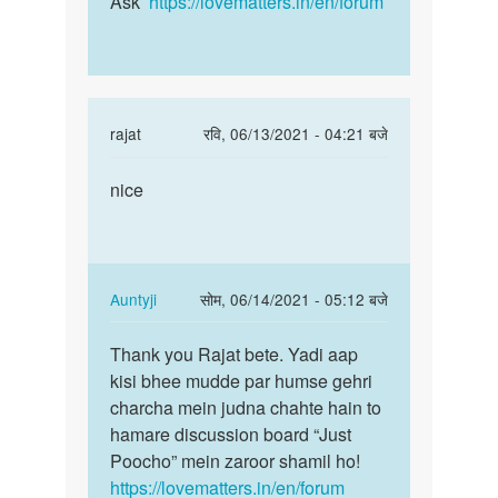
Ask’
https://lovematters.in/en/forum
you…
In
rajat
रवि, 06/13/2021 - 04:21 बजे
reply
पर्मालिंक
to
nice
nice
very
nice
by
janvi
In
Auntyji
सोम, 06/14/2021 - 05:12 बजे
chodry
reply
पर्मालिंक
to
Thank you Rajat bete. Yadi aap
Thank
nice
kisi bhee mudde par humse gehri
you
by
charcha mein judna chahte hain to
Rajat
rajat
hamare discussion board “Just
bete.
Poocho” mein zaroor shamil ho!
Yadi…
https://lovematters.in/en/forum