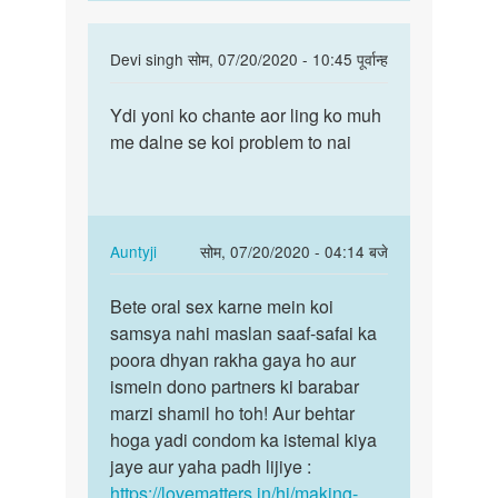
In
Devi singh
सोम, 07/20/2020 - 10:45 पूर्वान्ह
reply
पर्मालिंक
to
Ydi yoni ko chante aor ling ko muh
Ydi
very
me dalne se koi problem to nai
yoni
nice
ko
by
chante
janvi
aor
chodry
ling…
In
Auntyji
सोम, 07/20/2020 - 04:14 बजे
reply
पर्मालिंक
to
Bete oral sex karne mein koi
Bete
Ydi
samsya nahi maslan saaf-safai ka
oral
yoni
poora dhyan rakha gaya ho aur
sex
ko
ismein dono partners ki barabar
karne
chante
marzi shamil ho toh! Aur behtar
mein…
aor
hoga yadi condom ka istemal kiya
ling…
jaye aur yaha padh lijiye :
by
https://lovematters.in/hi/making-