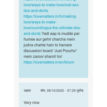
Devi
love/ways-to-make-love/oral-sex-
singh
dos-and-donts
https://lovematters.in/hi/making-
love/ways-to-make-
love/cunnilingus-the-ultimate-dos-
and-donts
Yadi aap is mudde par
humse aur gehri charcha mein
judna chahte hain to hamare
discussion board “Just Poocho”
mein zaroor shamil ho!
https://lovematters.in/en/forum
In
अज्ञात
सोम, 08/10/2020 - 07:29 पूर्वान्ह
reply
पर्मालिंक
to
Very nice
Very