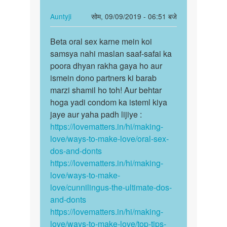
को
catna
चाटना
cahi
In
Auntyji
सोम, 09/09/2019 - 06:51 बजे
चाहिये
a
reply
पर्मालिंक
by
to
Beta oral sex karne mein koi
Beta
P.K.
kya
samsya nahi maslan saaf-safai ka
oral
youni
poora dhyan rakha gaya ho aur
sex
ko
ismein dono partners ki barab
karne
catna
marzi shamil ho toh! Aur behtar
mein…
cahi
hoga yadi condom ka isteml kiya
a
jaye aur yaha padh lijiye :
by
https://lovematters.in/hi/making-
arju
love/ways-to-make-love/oral-sex-
dos-and-donts
https://lovematters.in/hi/making-
love/ways-to-make-
love/cunnilingus-the-ultimate-dos-
and-donts
https://lovematters.in/hi/making-
love/ways-to-make-love/top-tips-