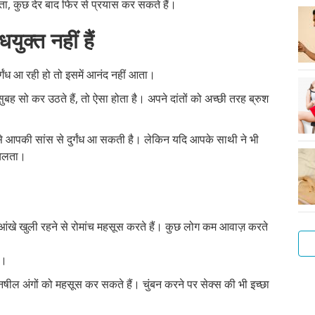
ता, कुछ देर बाद फिर से प्रयास कर सकते हैं।
युक्त नहीं हैं
्गंध आ रही हो तो इसमें आनंद नहीं आता।
ह सो कर उठते हैं, तो ऐसा होता है। अपने दांतों को अच्छी तरह ब्रुश
 से आपकी सांस से दुर्गंध आ सकती है। लेकिन यदि आपके साथी ने भी
ं चलता।
आंखे खुली रहने से रोमांच महसूस करते हैं। कुछ लोग कम आवाज़ करते
ं।
गुदा
सेक्
लड़
संभ
ऑन
सेक्
और
अपन
एक
फोरप
ील अंगों को महसूस कर सकते हैं। चुंबन करने पर सेक्स की भी इच्छा
मैथु
के
के
के
सेक्
एवं
से
बात
बेह
क्या