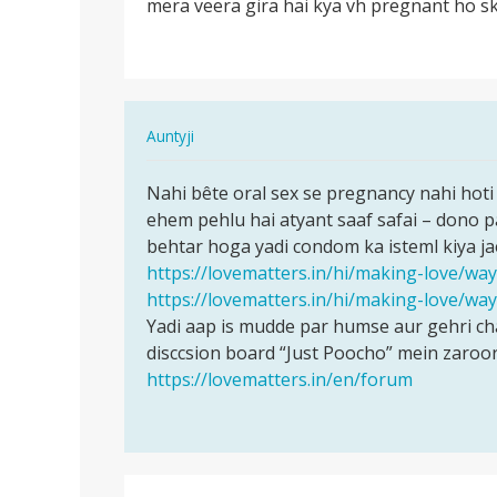
mera veera gira hai kya vh pregnant ho skt
mere
gf
ne
mera
ling…
In
Auntyji
reply
पर्मालिंक
to
Nahi bête oral sex se pregnancy nahi hoti
Nahi
mam
ehem pehlu hai atyant saaf safai – dono pa
bête
mere
behtar hoga yadi condom ka isteml kiya jae
oral
gf
https://lovematters.in/hi/making-love/way
sex
ne
https://lovematters.in/hi/making-love/wa
se…
mera
Yadi aap is mudde par humse aur gehri c
ling…
disccsion board “Just Poocho” mein zaroor
by
https://lovematters.in/en/forum
ajeet