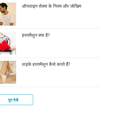
ऑनलाइन सेक्स के नियम और जोखिम
हस्तमैथुन क्या है?
लड़के हस्तमैथुन कैसे करते हैं?
पूरा देखें
स
कों
ोग
लाइन
स
त
ी
्ले
न
स
तर