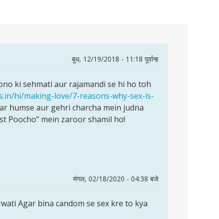
बुध, 12/19/2018 - 11:18 पूर्वान्ह
no ki sehmati aur rajamandi se hi ho toh
s.in/hi/making-love/7-reasons-why-sex-is-
ar humse aur gehri charcha mein judna
ust Poocho” mein zaroor shamil ho!
मंगल, 02/18/2020 - 04:38 बजे
rwati Agar bina candom se sex kre to kya