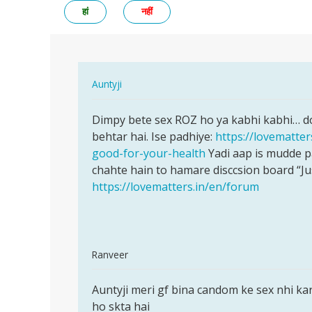
हां
नहीं
In
Auntyji
reply
पर्मालिंक
to
Dimpy bete sex ROZ ho ya kabhi kabhi… do
Dimpy
ekdam
behtar hai. Ise padhiye:
https://lovematter
bete
sahi
good-for-your-health
Yadi aap is mudde p
sex
.but
chahte hain to hamare disccsion board “J
ROZ
kya
https://lovematters.in/en/forum
ho
roj
ya…
roj…
by
dimpy
In
Ranveer
gupta
reply
पर्मालिंक
to
Auntyji meri gf bina candom ke sex nhi ka
Auntyji
ekdam
ho skta hai
meri