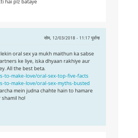
i hai plz bataye
सोम, 12/03/2018 - 11:17 पूर्वान्ह
 lekin oral sex ya mukh maithun ka sabse
rtners ke liye, iska dhyaan rakhiye aur
y. All the best beta.
s-to-make-love/oral-sex-top-five-facts
ys-to-make-love/oral-sex-myths-busted
harcha mein judna chahte hain to hamare
 shamil ho!