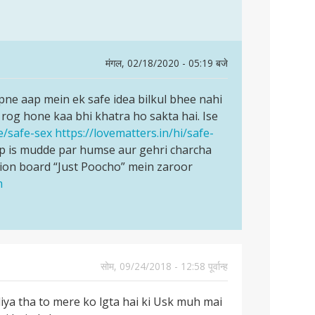
मंगल, 02/18/2020 - 05:19 बजे
ne aap mein ek safe idea bilkul bhee nahi
 rog hone kaa bhi khatra ho sakta hai. Ise
e/safe-sex
https://lovematters.in/hi/safe-
p is mudde par humse aur gehri charcha
ion board “Just Poocho” mein zaroor
m
सोम, 09/24/2018 - 12:58 पूर्वान्ह
ya tha to mere ko lgta hai ki Usk muh mai