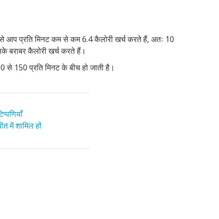
बारे
लिए
संबं
इंटर
प्यार
कहि
सेक्
है?
में
सुझ
में
के
कैसे
अग
जीव
बात
पूछे
बारे
करन
सेक्
की
लड़
जाने
में
चाह
नहीं
ओर
से आप प्रति मिनट कम से कम 6.4 कैलोरी खर्च करते हैं, अतः 10
के
वाले
आम
करन
कैसे
के बराबर कैलोरी खर्च करते हैं।
लिए
आम
पूछे
चाह
कद
 से 150 प्रति मिनट के बीच हो जाती है।
सुझ
सव
गए
बढ़ाए
सव
प्पणियाँ
त में शामिल हों