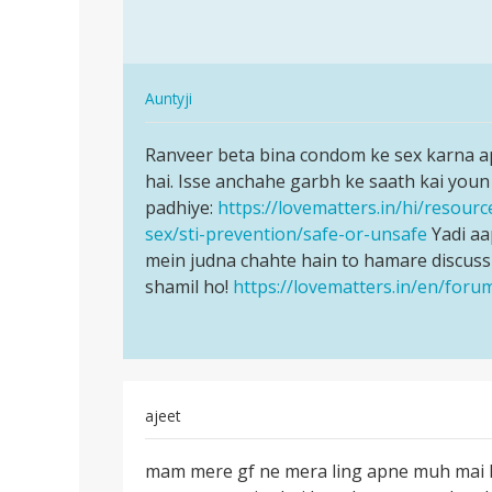
sahi
gf
.but
bina
kya
candom…
roj
In
Auntyji
roj…
reply
पर्मालिंक
by
to
Ranveer beta bina condom ke sex karna ap
Ranveer
dimpy
Auntyji
hai. Isse anchahe garbh ke saath kai youn
beta
gupta
meri
padhiye:
https://lovematters.in/hi/resourc
bina
gf
sex/sti-prevention/safe-or-unsafe
Yadi aa
condom
bina
mein judna chahte hain to hamare discuss
ke…
candom…
shamil ho!
https://lovematters.in/en/foru
by
Ranveer
ajeet
पर्मालिंक
mam mere gf ne mera ling apne muh mai li
mam