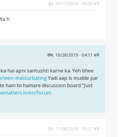
बुध, 10/17/2018 - 09:35 बजे
lta h
सोम, 10/28/2019 - 04:11 बजे
ka hai apni santushti karne ka. Yeh bhee
rce/men-masturbating
Yadi aap is mudde par
e hain to hamare discussion board “Just
ovematters.in/en/forum
गुरु, 11/08/2018 - 03:27 बजे