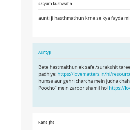
satyam kushwaha
पर्मालिंक
aunti ji hasthmathun krne se kya fayda mi
aunti
ji
hasthmathun
krne
se…
In
Auntyji
reply
पर्मालिंक
to
Bete hastmaithun ek safe /surakshit taree
Bete
aunti
padhiye:
https://lovematters.in/hi/resou
hastmaithun
ji
humse aur gehri charcha mein judna chaht
ek
hasthmathun
Poocho” mein zaroor shamil ho!
https://l
safe
krne
…
se…
by
satyam
kushwaha
Rana jha