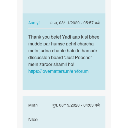
very
nice
nice
by
janvi
In
Auntyji
मंगल, 08/11/2020 - 05:57 बजे
chodry
reply
पर्मालिंक
to
Thank you bete! Yadi aap kisi bhee
Thank
Very
mudde par humse gehri charcha
you
nice
mein judna chahte hain to hamare
bete!
by
discussion board “Just Poocho”
Yadi
अज्ञात
mein zaroor shamil ho!
aap…
https://lovematters.in/en/forum
In
Milan
बुध, 08/19/2020 - 04:03 बजे
reply
पर्मालिंक
to
Nice
Nice
very