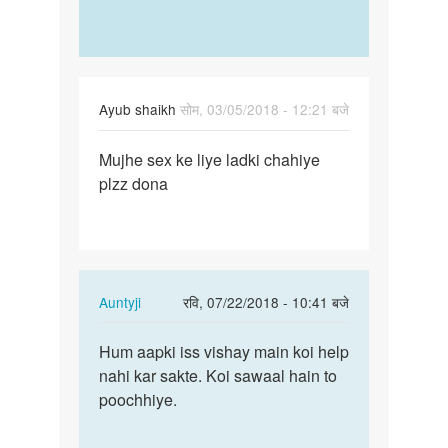
Ayub shaikh
सोम, 03/05/2018 - 12:21 बजे
पर्मालिंक
Mujhe sex ke liye ladki chahiye
Mujhe
plzz dona
sex
ke
liye
ladki…
In
Auntyji
रवि, 07/22/2018 - 10:41 बजे
reply
पर्मालिंक
to
Hum aapki iss vishay main koi help
Hum
Mujhe
nahi kar sakte. Koi sawaal hain to
aapki
sex
poochhiye.
iss
ke
vishay
liye
main…