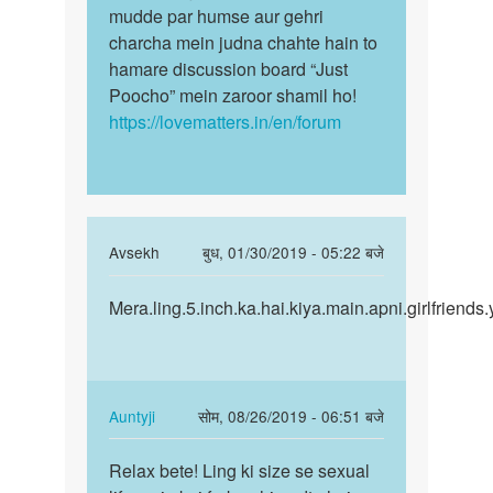
mudde par humse aur gehri
charcha mein judna chahte hain to
hamare discussion board “Just
Poocho” mein zaroor shamil ho!
https://lovematters.in/en/forum
In
Avsekh
बुध, 01/30/2019 - 05:22 बजे
reply
पर्मालिंक
to
Mera.ling.5.inch.ka.hai.kiya.main.apni.girlfriends
Mera.ling.5.inch.ka.hai.kiya…
Hum
aapki
iss
vishay
In
Auntyji
सोम, 08/26/2019 - 06:51 बजे
main…
reply
पर्मालिंक
by
to
Relax bete! Ling ki size se sexual
Relax
Auntyji