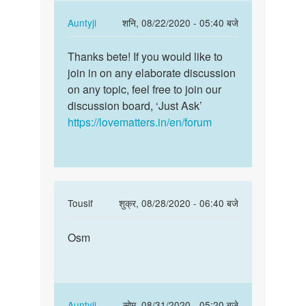
by
janvi
In
Auntyji
शनि, 08/22/2020 - 05:40 बजे
chodry
reply
पर्मालिंक
to
Thanks bete! If you would like to
Thanks
very
join in on any elaborate discussion
bete!
nice
on any topic, feel free to join our
If
by
discussion board, ‘Just Ask’
you
अज्ञात
https://lovematters.in/en/forum
would…
In
Tousif
शुक्र, 08/28/2020 - 06:40 बजे
reply
पर्मालिंक
to
Osm
Osm
very
nice
by
janvi
In
Auntyji
सोम, 08/31/2020 - 05:20 बजे