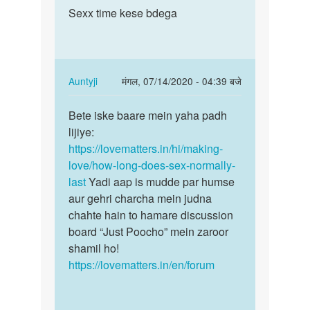
to
Sexx time kese bdega
Sexx
very
time
nice
kese
by
bdega
janvi
In
Auntyji
मंगल, 07/14/2020 - 04:39 बजे
chodry
reply
पर्मालिंक
to
Bete iske baare mein yaha padh
Bete
Sexx
lijiye:
iske
time
https://lovematters.in/hi/making-
baare
kese
love/how-long-does-sex-normally-
mein
bdega
last
Yadi aap is mudde par humse
yaha…
by
aur gehri charcha mein judna
Abd
chahte hain to hamare discussion
kalam
board “Just Poocho” mein zaroor
shamil ho!
https://lovematters.in/en/forum