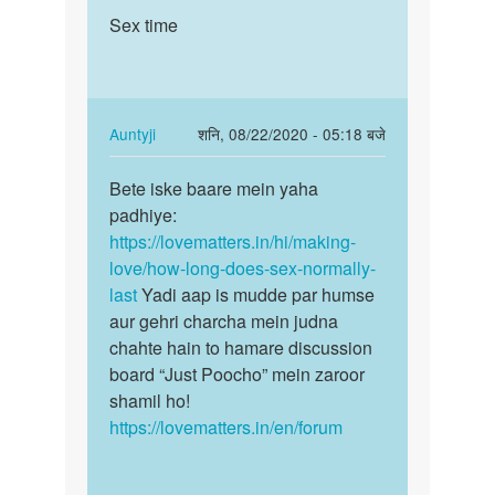
पर्मालिंक
to
Sex time
Sex
Sex
time
time
kese
badega
In
Auntyji
शनि, 08/22/2020 - 05:18 बजे
by
reply
पर्मालिंक
Dilkush
to
Bete iske baare mein yaha
Bete
Meena
Sex
padhiye:
iske
time
https://lovematters.in/hi/making-
baare
by
love/how-long-does-sex-normally-
mein
Anuj
last
Yadi aap is mudde par humse
yaha…
aur gehri charcha mein judna
chahte hain to hamare discussion
board “Just Poocho” mein zaroor
shamil ho!
https://lovematters.in/en/forum