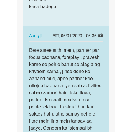
very
kese badega
time
nice
kese
by
badega
janvi
chodry
In
Auntyji
सोम, 06/01/2020 - 06:36 बजे
reply
पर्मालिंक
to
Bete aisee stithi mein, partner par
Bete
Sex
focus badhana, foreplay , pravesh
aisee
time
karne se pehle bahut se alag alag
stithi
kese
kriyaein karna , jinse dono ko
mein,
badega
aanand mile, apne partner kee
…
by
uttejna badhana, yeh sab activities
Dilkush
sabse zaroori hain. Iske ilava,
Meena
partner ke saath sex karne se
pehle, ek baar hastmaithun kar
saktey hain, utne samay pehele
jitne mein ling mein tanaav aa
jaaye. Condom ka istemaal bhi