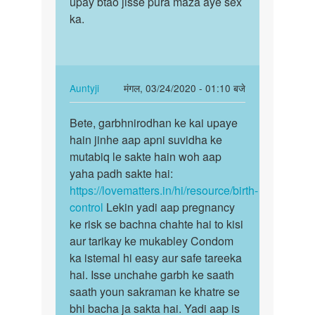
upay btao jisse pura maza aye sex
P.K.
ka.
In
Auntyji
मंगल, 03/24/2020 - 01:10 बजे
reply
पर्मालिंक
to
Bete, garbhnirodhan ke kai upaye
Bete,
Sex
hain jinhe aap apni suvidha ke
garbhnirodhan
ka
mutabiq le sakte hain woh aap
ke
koi
yaha padh sakte hai:
kai…
upay
https://lovematters.in/hi/resource/birth-
btao
control
Lekin yadi aap pregnancy
jisse…
ke risk se bachna chahte hai to kisi
by
aur tarikay ke mukabley Condom
Rahul
ka istemal hi easy aur safe tareeka
sharma
hai. Isse unchahe garbh ke saath
saath youn sakraman ke khatre se
bhi bacha ja sakta hai. Yadi aap is