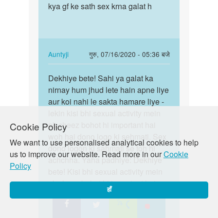
Hum
kya gf ke sath sex krna galat h
kya
aapki
gf
iss
ke
vishay
sath
main…
sex…
In
Auntyji
गुरु, 07/16/2020 - 05:36 बजे
by
reply
पर्मालिंक
Auntyji
to
Dekhiye bete! Sahi ya galat ka
Dekhiye
Ma'am
nirnay hum jhud lete hain apne liye
bete!
kya
aur koi nahi le sakta hamare liye -
Sahi
gf
lekin kisi bhi sexual activity mein
ya
ke
ek cheez bohot hi important hai
Cookie Policy
galat…
sath
woh hai dono logo ki sehmati. Sex
We want to use personalised analytical cookies to help
sex…
dono logon ki sahmati se toh hi
us to improve our website. Read more in our
Cookie
by
achchha. Yaha padhiye: Dekhiye
Policy
AVADHESH
bete! Kisi bhi sexual activity mein
KUSHWAH
ek cheez bohot hi important hai
हाँ
woh hai dono logo ki sehmati.