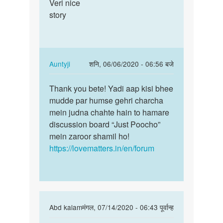
to
Veri nice
Veri
very
story
nice
nice
story
by
janvi
chodry
In
Auntyji
शनि, 06/06/2020 - 06:56 बजे
reply
पर्मालिंक
to
Thank you bete! Yadi aap kisi bhee
Thank
Veri
mudde par humse gehri charcha
you
nice
mein judna chahte hain to hamare
bete!
story
discussion board “Just Poocho”
Yadi
by
mein zaroor shamil ho!
aap…
विलास
https://lovematters.in/en/forum
kirange
In
Abd kalam
मंगल, 07/14/2020 - 06:43 पूर्वान्ह
reply
पर्मालिंक