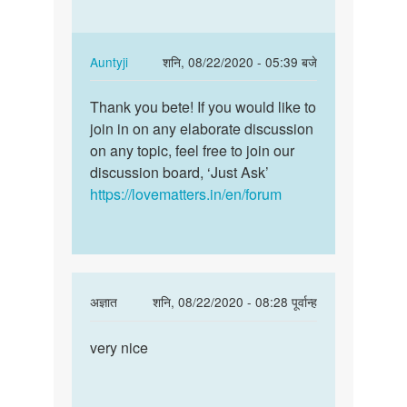
nice
by
janvi
In
Auntyji
शनि, 08/22/2020 - 05:39 बजे
chodry
reply
पर्मालिंक
to
Thank you bete! If you would like to
Thank
Nice
join in on any elaborate discussion
you
by
on any topic, feel free to join our
bete!
Milan
discussion board, ‘Just Ask’
If
https://lovematters.in/en/forum
you
would…
In
अज्ञात
शनि, 08/22/2020 - 08:28 पूर्वान्ह
reply
पर्मालिंक
to
very nice
very
very
nice
nice