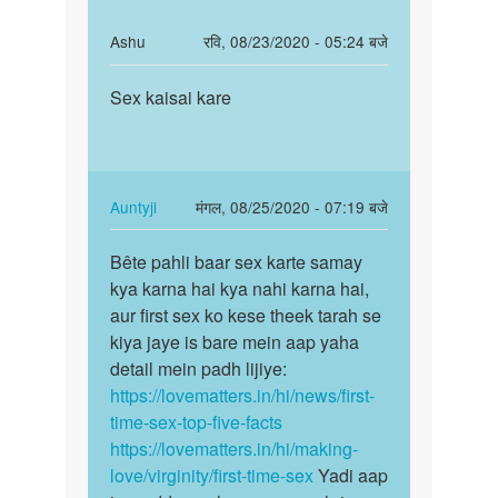
In
Ashu
रवि, 08/23/2020 - 05:24 बजे
reply
पर्मालिंक
to
Sex kaisai kare
Sex
Sex
kaisai
time
kare
by
Anuj
In
Auntyji
मंगल, 08/25/2020 - 07:19 बजे
reply
पर्मालिंक
to
Bête pahli baar sex karte samay
Bête
Sex
kya karna hai kya nahi karna hai,
pahli
kaisai
aur first sex ko kese theek tarah se
baar
kare
kiya jaye is bare mein aap yaha
sex
by
detail mein padh lijiye:
karte…
Ashu
https://lovematters.in/hi/news/first-
time-sex-top-five-facts
https://lovematters.in/hi/making-
love/virginity/first-time-sex
Yadi aap