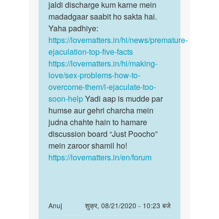
jaldi discharge kum karne mein
madadgaar saabit ho sakta hai.
Yaha padhiye:
https://lovematters.in/hi/news/premature-
ejaculation-top-five-facts
https://lovematters.in/hi/making-
love/sex-problems-how-to-
overcome-them/i-ejaculate-too-
soon-help
Yadi aap is mudde par
humse aur gehri charcha mein
judna chahte hain to hamare
discussion board “Just Poocho”
mein zaroor shamil ho!
https://lovematters.in/en/forum
In
Anuj
शुक्र, 08/21/2020 - 10:23 बजे
reply