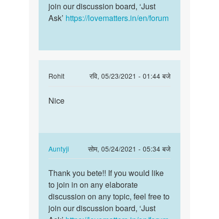
good
join our discussion board, ‘Just
If
by
Ask’
https://lovematters.in/en/forum
you…
jitendra
thakur
In
Rohit
रवि, 05/23/2021 - 01:44 बजे
reply
पर्मालिंक
to
Nice
Nice
very
nice
by
janvi
In
Auntyji
सोम, 05/24/2021 - 05:34 बजे
chodry
reply
पर्मालिंक
to
Thank you bete!! If you would like
Thank
Nice
to join in on any elaborate
you
by
discussion on any topic, feel free to
bete!!
Rohit
join our discussion board, ‘Just
If