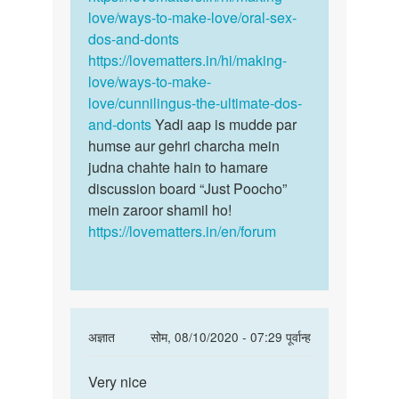
Devi
love/ways-to-make-love/oral-sex-
singh
dos-and-donts
https://lovematters.in/hi/making-
love/ways-to-make-
love/cunnilingus-the-ultimate-dos-
and-donts
Yadi aap is mudde par
humse aur gehri charcha mein
judna chahte hain to hamare
discussion board “Just Poocho”
mein zaroor shamil ho!
https://lovematters.in/en/forum
In
अज्ञात
सोम, 08/10/2020 - 07:29 पूर्वान्ह
reply
पर्मालिंक
to
Very nice
Very