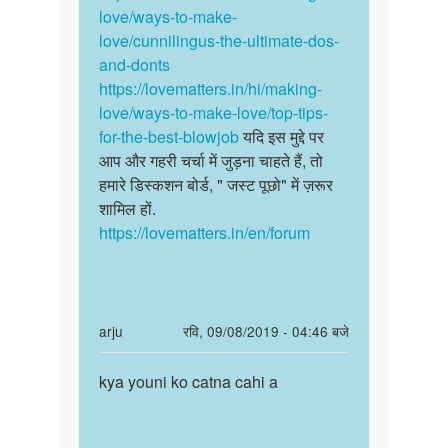
love/ways-to-make-
love/cunnilingus-the-ultimate-dos-
and-donts
https://lovematters.in/hi/making-
love/ways-to-make-love/top-tips-
for-the-best-blowjob
यदि इस मुद्दे पर
आप और गहरी चर्चा में जुड़ना चाहते हैं, तो
हमारे डिस्कशन बोर्ड, " जस्ट पूछो" में ज़रूर
शामिल हों.
https://lovematters.in/en/forum
In
arju
रवि, 09/08/2019 - 04:46 बजे
reply
पर्मालिंक
to
kya youni ko catna cahi a
kya
क्या
youni
योनि
ko