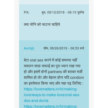
ladki…
by
In
P.K.
बुध, 09/12/2018 - 06:10 पूर्वान्ह
Ayub
reply
पर्मालिंक
shaikh
to
क्या योनि को चाटना चाहिये
क्या
Hum
योनि
aapki
को
iss
चाटना
vishay
चाहिये
In
Auntyji
सोम, 08/26/2019 - 06:53 बजे
main…
reply
पर्मालिंक
by
to
बेटा oral sex करने में कोई समस्या नहीं
बेटा
Auntyji
क्या
मसलन साफ़ सफाई का पुरा ध्यान रखा गया
oral
योनि
हो और इसमें दोनों partners की बराबर मर्ज़ी
sex
को
शामिल हो तो! और बेहतर होगा यदि condom
करने
चाटना
का इस्तेमाल किया जाए और यहा पढ़ लिजिए :
में
चाहिये
https://lovematters.in/hi/making-
कोई…
by
love/ways-to-make-love/oral-sex-
P.K.
dos-and-donts
https://lovematters.in/hi/making-