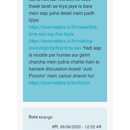
kre
theek tarah se kiya jaye is bare
baar
by
mein aap yaha detail mein padh
sex…
Ramesh
lijiye:
https://lovematters.in/hi/news/first-
time-sex-top-five-facts
https://lovematters.in/hi/making-
love/virginity/first-time-sex
Yadi aap
is mudde par humse aur gehri
charcha mein judna chahte hain to
hamare discussion board “Just
Poocho” mein zaroor shamil ho!
https://lovematters.in/en/forum
In
विलास kirange
reply
पर्मालिंक
शनि, 06/06/2020 - 12:52 बजे