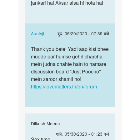
very
jankari hai Aksar aisa hi hota hai
sahi
nice
jankari
by
hai…
janvi
chodry
In
Auntyji
बुध, 05/20/2020 - 07:39 बजे
reply
पर्मालिंक
to
Thank you bete! Yadi aap kisi bhee
Thank
Bilkul
mudde par humse gehri charcha
you
sahi
mein judna chahte hain to hamare
bete!
jankari
discussion board “Just Poocho”
Yadi
hai…
mein zaroor shamil ho!
aap…
by
https://lovematters.in/en/forum
Vinod
Kumar
In
Dilkush Meena
reply
पर्मालिंक
शनि, 05/30/2020 - 01:23 बजे
to
Sex time
Sex