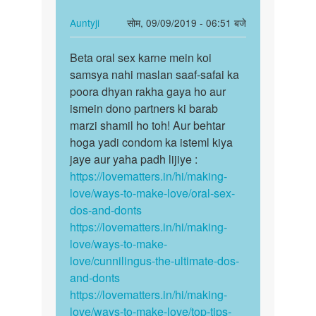
को
catna
चाटना
cahi
In
Auntyji
सोम, 09/09/2019 - 06:51 बजे
चाहिये
a
reply
पर्मालिंक
by
to
Beta oral sex karne mein koi
Beta
P.K.
kya
samsya nahi maslan saaf-safai ka
oral
youni
poora dhyan rakha gaya ho aur
sex
ko
ismein dono partners ki barab
karne
catna
marzi shamil ho toh! Aur behtar
mein…
cahi
hoga yadi condom ka isteml kiya
a
jaye aur yaha padh lijiye :
by
https://lovematters.in/hi/making-
arju
love/ways-to-make-love/oral-sex-
dos-and-donts
https://lovematters.in/hi/making-
love/ways-to-make-
love/cunnilingus-the-ultimate-dos-
and-donts
https://lovematters.in/hi/making-
love/ways-to-make-love/top-tips-