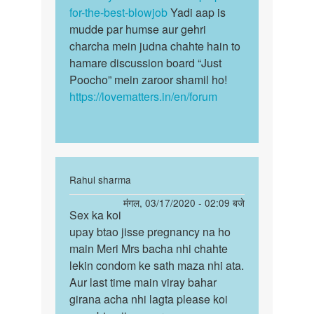
for-the-best-blowjob
Yadi aap is
mudde par humse aur gehri
charcha mein judna chahte hain to
hamare discussion board “Just
Poocho” mein zaroor shamil ho!
https://lovematters.in/en/forum
In
Rahul sharma
reply
पर्मालिंक
मंगल, 03/17/2020 - 02:09 बजे
to
Sex ka koi
Sex
क्या
upay btao jisse pregnancy na ho
ka
योनि
main Meri Mrs bacha nhi chahte
koi
को
lekin condom ke sath maza nhi ata.
upay
चाटना
Aur last time main viray bahar
btao
चाहिये
girana acha nhi lagta please koi
jisse…
by