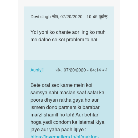
In
Devi singh
सोम, 07/20/2020 - 10:45 पूर्वान्ह
reply
पर्मालिंक
to
Ydi yoni ko chante aor ling ko muh
Ydi
very
me dalne se koi problem to nai
yoni
nice
ko
by
chante
janvi
aor
chodry
ling…
In
Auntyji
सोम, 07/20/2020 - 04:14 बजे
reply
पर्मालिंक
to
Bete oral sex karne mein koi
Bete
Ydi
samsya nahi maslan saaf-safai ka
oral
yoni
poora dhyan rakha gaya ho aur
sex
ko
ismein dono partners ki barabar
karne
chante
marzi shamil ho toh! Aur behtar
mein…
aor
hoga yadi condom ka istemal kiya
ling…
jaye aur yaha padh lijiye :
by
https://lovematters.in/hi/making-