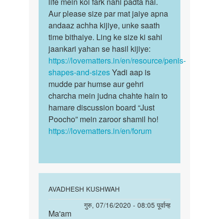
Mera.ling.5.inch.ka.hai.kiya…
life mein koi fark nahi padta hai.
bete!
by
Aur please size par mat jaiye apna
Ling
Avsekh
andaaz achha kijiye, unke saath
ki
time bithaiye. Ling ke size ki sahi
size
jaankari yahan se hasil kijiye:
se…
https://lovematters.in/en/resource/penis-
shapes-and-sizes
Yadi aap is
mudde par humse aur gehri
charcha mein judna chahte hain to
hamare discussion board “Just
Poocho” mein zaroor shamil ho!
https://lovematters.in/en/forum
In
AVADHESH KUSHWAH
reply
पर्मालिंक
गुरु, 07/16/2020 - 08:05 पूर्वान्ह
to
Ma'am
Ma'am