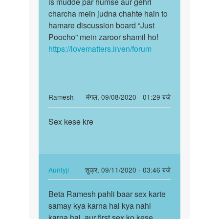
is mudde par humse aur gehri
charcha mein judna chahte hain to
hamare discussion board “Just
Poocho” mein zaroor shamil ho!
https://lovematters.in/en/forum
In
Ramesh
मंगल, 09/08/2020 - 01:29 बजे
reply
पर्मालिंक
to
Sex kese kre
Sex
Sex
kese
kaisai
kre
kare
by
In
Auntyji
शुक्र, 09/11/2020 - 03:46 बजे
Ashu
reply
पर्मालिंक
to
Beta Ramesh pahli baar sex karte
Beta
Sex
samay kya karna hai kya nahi
Ramesh
kese
karna hai, aur first sex ko kese
pahli