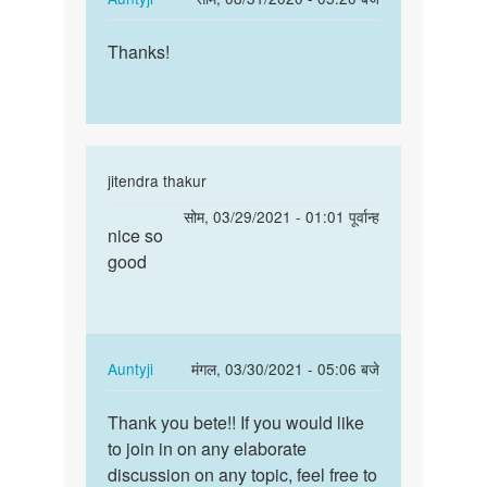
chodry
reply
पर्मालिंक
to
Thanks!
Thanks!
Osm
by
Tousif
In
jitendra thakur
reply
पर्मालिंक
सोम, 03/29/2021 - 01:01 पूर्वान्ह
to
nice so
nice
very
good
so
nice
good
by
janvi
chodry
In
Auntyji
मंगल, 03/30/2021 - 05:06 बजे
reply
पर्मालिंक
to
Thank you bete!! If you would like
Thank
nice
to join in on any elaborate
you
so
discussion on any topic, feel free to
bete!!