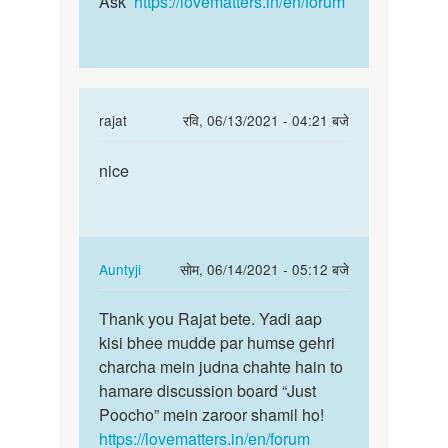
Ask’
https://lovematters.in/en/forum
you…
In
rajat
रवि, 06/13/2021 - 04:21 बजे
reply
पर्मालिंक
to
nice
nice
very
nice
by
janvi
In
Auntyji
सोम, 06/14/2021 - 05:12 बजे
chodry
reply
पर्मालिंक
to
Thank you Rajat bete. Yadi aap
Thank
nice
kisi bhee mudde par humse gehri
you
by
charcha mein judna chahte hain to
Rajat
rajat
hamare discussion board “Just
bete.
Poocho” mein zaroor shamil ho!
Yadi…
https://lovematters.in/en/forum