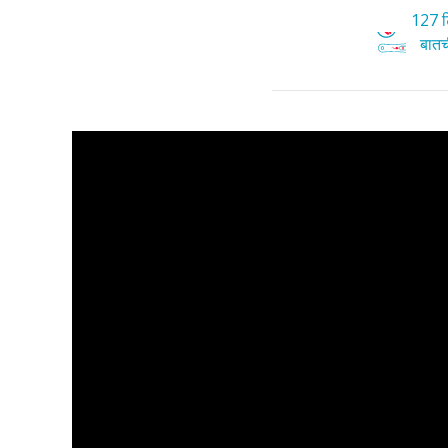
127 टि
बातची