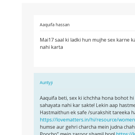
Aaquifa hassan
पर्मालिंक
Mai17 saal ki ladki hun mujhe sex karne 
Mai17
nahi karta
saal
ki
ladki
hun…
In
Auntyji
reply
पर्मालिंक
to
Aaquifa beti, sex ki ichchha hona bohot h
Aaquifa
Mai17
sahayata nahi kar sakte! Lekin aap hastme
beti,
saal
Hastmaithun ek safe /surakshit tareeka ha
sex
ki
https://lovematters.in/hi/resource/wome
ki
ladki
humse aur gehri charcha mein judna chaht
ichchha…
hun…
Poocho” mein zaroor shamil hon!
https://