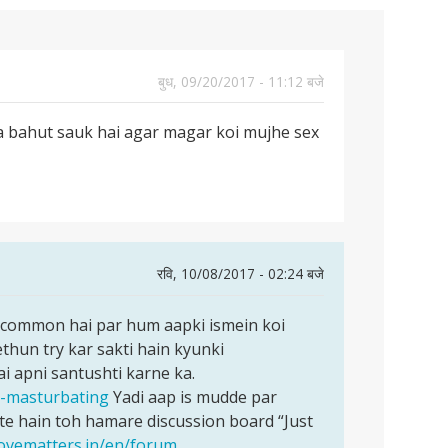
बुध, 09/20/2017 - 11:12 बजे
ka bahut sauk hai agar magar koi mujhe sex
रवि, 10/08/2017 - 02:24 बजे
i common hai par hum aapki ismein koi
thun try kar sakti hain kyunki
i apni santushti karne ka.
n-masturbating
Yadi aap is mudde par
e hain toh hamare discussion board “Just
lovematters.in/en/forum