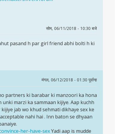
सोम, 06/11/2018 - 10:30 बजे
ut pasand h par girl friend abhi bolti h ki
मंगल, 06/12/2018 - 01:30 पूर्वान्ह
 dono partners ki barabar ki manzoori ka hona
oh unki marzi ka sammaan kijiye. Aap kuchh
 kijiye jab wo khud sehmati dikhaye sex ke
i acceptable nahi hai . Inn baton se dhyaan
banaiye.
-convince-her-have-sex
Yadi aap is mudde