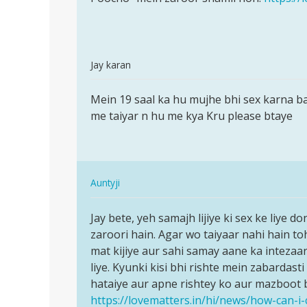
by
Aaquifa
hassan
In
Jay karan
reply
पर्मालिंक
to
Mein 19 saal ka hu mujhe bhi sex karna bah
Mein
Mai17
me taiyar n hu me kya Kru please btaye
19
saal
saal
ki
ka
ladki
hu
hun…
In
mujhe
Auntyji
by
reply
bhi…
पर्मालिंक
Aaquifa
to
Jay bete, yeh samajh lijiye ki sex ke liye
Jay
hassan
Mein
zaroori hain. Agar wo taiyaar nahi hain t
bete,
19
mat kijiye aur sahi samay aane ka intezaar
yeh
saal
liye. Kyunki kisi bhi rishte mein zabardast
samajh
ka
hataiye aur apne rishtey ko aur mazboot 
lijiye…
hu
https://lovematters.in/hi/news/how-can-i