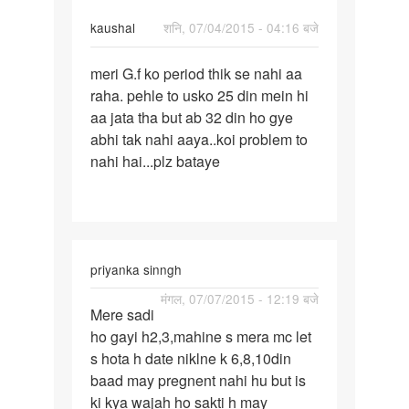
kaushal
शनि, 07/04/2015 - 04:16 बजे
पर्मालिंक
meri G.f ko period thik se nahi aa
meri
raha. pehle to usko 25 din mein hi
G.f
aa jata tha but ab 32 din ho gye
ko
abhi tak nahi aaya..koi problem to
period
nahi hai...plz bataye
thik
se
priyanka sinngh
पर्मालिंक
मंगल, 07/07/2015 - 12:19 बजे
Mere sadi
Mere
ho gayi h2,3,mahine s mera mc let
sadi
s hota h date niklne k 6,8,10din
ho
baad may pregnent nahi hu but is
gayi
ki kya wajah ho sakti h may
h2,3,mahine