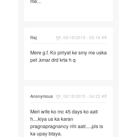
me...
5
din
phele
Raj
गुरु, 06/18/2015 - 02:18 बजे
पर्मालिंक
Mere g.f. Ko piriyat ke smy me uska
Mere
pet ,kmar drd krta h q
g.f.
Ko
piriyat
ke
smy
Anonymous
गुरु, 06/18/2015 - 04:22 बजे
पर्मालिंक
Meri wife ko mc 45 days ko aati
Meri
h....kiya us ka karan
wife
pragnapragnancy nhi aati.....pls is
ko
ka upay btaya.
mc