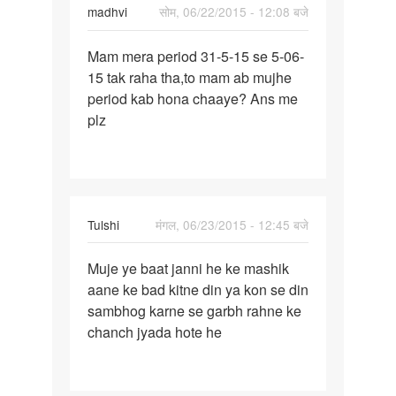
madhvi
सोम, 06/22/2015 - 12:08 बजे
पर्मालिंक
Mam mera period 31-5-15 se 5-06-
Mam
15 tak raha tha,to mam ab mujhe
mera
period kab hona chaaye? Ans me
period
plz
31-
5-
15
se
5
Tulshi
मंगल, 06/23/2015 - 12:45 बजे
पर्मालिंक
Muje ye baat janni he ke mashik
Muje
aane ke bad kitne din ya kon se din
ye
sambhog karne se garbh rahne ke
baat
chanch jyada hote he
janni
he
ke