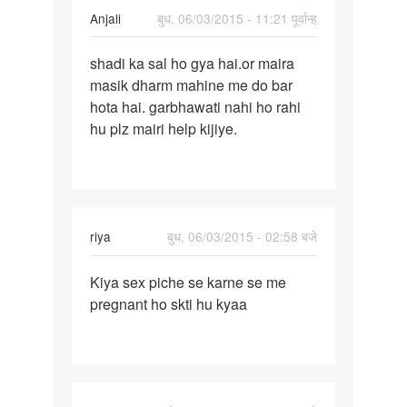
Anjali
बुध, 06/03/2015 - 11:21 पूर्वान्ह
पर्मालिंक
shadi ka sal ho gya hai.or maira
shadi
masik dharm mahine me do bar
ka
hota hai. garbhawati nahi ho rahi
sal
hu plz mairi help kijiye.
ho
gya
hai.or
riya
बुध, 06/03/2015 - 02:58 बजे
पर्मालिंक
Kiya sex piche se karne se me
Kiya
pregnant ho skti hu kyaa
sex
piche
se
karne
se