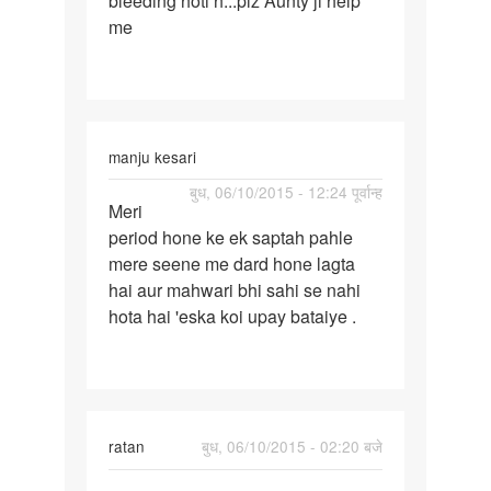
bleeding hoti h...plz Aunty ji help
me
aata
h
manju kesari
पर्मालिंक
बुध, 06/10/2015 - 12:24 पूर्वान्ह
Meri
Meri
period hone ke ek saptah pahle
period
mere seene me dard hone lagta
hone
hai aur mahwari bhi sahi se nahi
ke
hota hai 'eska koi upay bataiye .
ek
saptah
ratan
बुध, 06/10/2015 - 02:20 बजे
पर्मालिंक