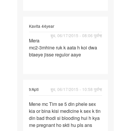
bina
Kavita 44year
पर्मालिंक
बुध, 06/17/2015 - 08:06 पूर्वान्ह
Mera
Mera
mc2-3mhine ruk k aata h koi dwa
mc2-
btaeye jisse regulor aaye
3mhine
ruk
k
aata
h
trApti
बुध, 06/17/2015 - 10:58 पूर्वान्ह
पर्मालिंक
Mene mc Tim se 5 din phele sex
Mene
kia or bina kisi medicine k sex k tin
mc
din bad thodi si blooding hui h kya
Tim
me pregnant ho skti hu pls ans
se