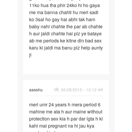
11ko hua tha phir 24ko hi ho gaya
days
me ma banna chahti hu meri sadi
me
ko 3sal ho gay hai abhi tak ham
hi
baby nahi chahte the par ab chahte
period
h aur jaldi chahte hai plz ye bataye
ab me periods ke kitne din bad sex
karu ki jaldi ma banu plz help aunty
ji
aasshu
रवि, 06/28/2015 - 10:12 बजे
पर्मालिंक
meri umr 24 years h mera period 6
meri
mahine me ata h aur maine without
umr
protection sex kia h par dar lgta h ki
24
kahi mai pregnant na hi jau kya
years