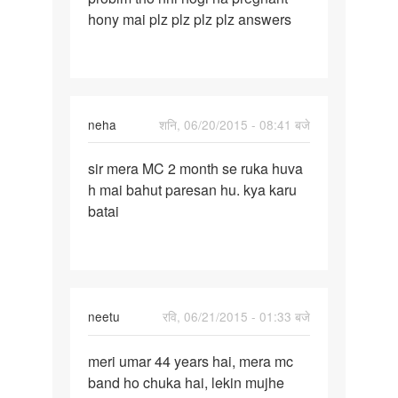
hony mai plz plz plz plz answers
/c.
Har
neha
शनि, 06/20/2015 - 08:41 बजे
पर्मालिंक
sir mera MC 2 month se ruka huva
sir
h mai bahut paresan hu. kya karu
mera
batai
MC
2
month
se
ruka
neetu
रवि, 06/21/2015 - 01:33 बजे
पर्मालिंक
meri umar 44 years hai, mera mc
meri
band ho chuka hai, lekin mujhe
umar