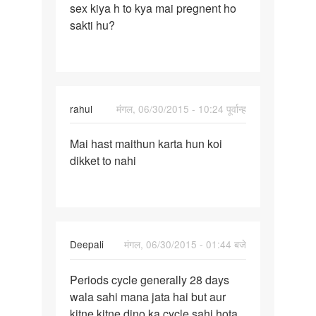
sex kiya h to kya mai pregnent ho
last
sakti hu?
time
january
rahul
मंगल, 06/30/2015 - 10:24 पूर्वान्ह
पर्मालिंक
Mai hast maithun karta hun koi
Mai
dikket to nahi
hast
maithun
karta
hun
Deepali
मंगल, 06/30/2015 - 01:44 बजे
पर्मालिंक
Periods cycle generally 28 days
Periods
wala sahi mana jata hai but aur
cycle
kitne kitne dino ka cycle sahi hota
generally