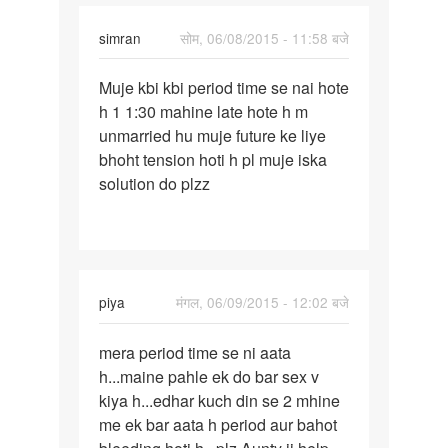
tak
simran
सोम, 06/08/2015 - 11:58 बजे
पर्मालिंक
Muje kbi kbi period time se nai hote
Muje
h 1 1:30 mahine late hote h m
kbi
unmarried hu muje future ke liye
kbi
bhoht tension hoti h pl muje iska
period
solution do plzz
time
se
piya
मंगल, 06/09/2015 - 12:02 बजे
पर्मालिंक
mera period time se ni aata
mera
h...maine pahle ek do bar sex v
period
kiya h...edhar kuch din se 2 mhine
time
me ek bar aata h period aur bahot
se
ni