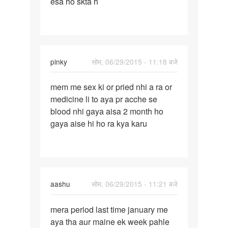
esa ho skta h
h
mera
pinky
सोम, 06/29/2015 - 11:18 बजे
पर्मालिंक
mem me sex ki or pried nhi a ra or
mem
medicine li to aya pr acche se
me
blood nhi gaya aisa 2 month ho
sex
gaya aise hi ho ra kya karu
ki
or
pried
nhi
a
aashu
सोम, 06/29/2015 - 11:21 बजे
पर्मालिंक
mera period last time january me
mera
aya tha aur maine ek week pahle
period