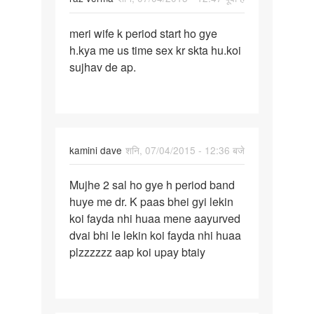
पर्मालिंक
meri wife k period start ho gye
meri
h.kya me us time sex kr skta hu.koi
wife
sujhav de ap.
k
period
start
ho
kamini dave
शनि, 07/04/2015 - 12:36 बजे
पर्मालिंक
Mujhe 2 sal ho gye h period band
Mujhe
huye me dr. K paas bhei gyi lekin
2
koi fayda nhi huaa mene aayurved
sal
dvai bhi le lekin koi fayda nhi huaa
ho
plzzzzzz aap koi upay btaiy
gye
h
period