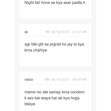
Night fall hone se kya asar padta h
Night
fall
hone
se
kya
sk
रवि, 06/14/2015 - 01:47 बजे
asar
पर्मालिंक
agr ldki glti se prgnet ho jay to kya
agr
krna chahiye
ldki
glti
se
prgnet
ho
nisha
सोम, 06/15/2015 - 06:49 बजे
पर्मालिंक
maine mc ate samay bina condom
maine
k sex kar waya hai ab kya hoga
mc
btaiye
ate
samay