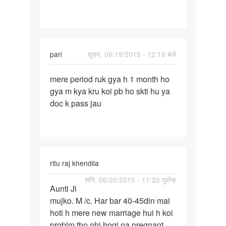
45
days
ko
pari
शुक्र, 06/19/2015 - 12:19 बजे
पर्मालिंक
mere period ruk gya h 1 month ho
mere
gya m kya kru koi pb ho skti hu ya
period
doc k pass jau
ruk
gya
h
1
month
ritu raj khendila
पर्मालिंक
शनि, 06/20/2015 - 11:20 पूर्वान्ह
Aunti Ji
Aunti
mujko. M /c. Har bar 40-45din mai
Ji
hoti h mere new marriage hui h koi
mujko.
problm tho nhi hogi na pregnant
M