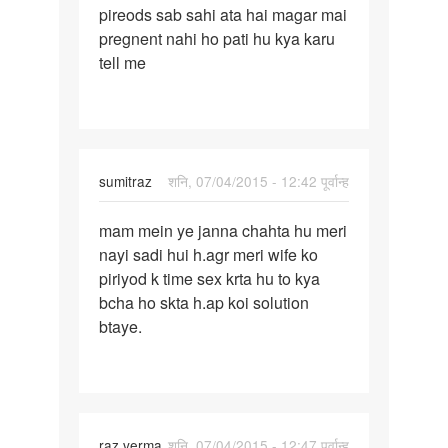
pireods sab sahi ata hai magar mai
mere
pregnent nahi ho pati hu kya karu
pireods
tell me
sab
sahi
ata
sumitraz
शनि, 07/04/2015 - 12:42 पूर्वान्ह
पर्मालिंक
mam mein ye janna chahta hu meri
mam
nayi sadi hui h.agr meri wife ko
mein
piriyod k time sex krta hu to kya
ye
bcha ho skta h.ap koi solution
janna
btaye.
chahta
hu
raz verma
शनि, 07/04/2015 - 12:47 पूर्वान्ह