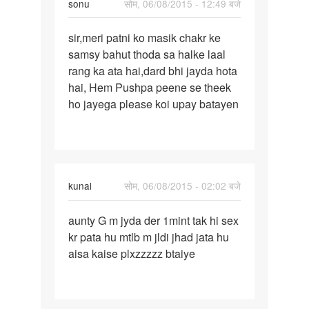
sonu
सोम, 06/08/2015 - 12:49 बजे
me
पर्मालिंक
sir,meri patni ko masik chakr ke
sir,meri
samsy bahut thoda sa halke laal
patni
rang ka ata hai,dard bhi jayda hota
ko
hai, Hem Pushpa peene se theek
masik
ho jayega please koi upay batayen
chakr
kunal
सोम, 06/08/2015 - 02:02 बजे
पर्मालिंक
aunty G m jyda der 1mint tak hi sex
aunty
kr pata hu mtlb m jldi jhad jata hu
G
aisa kaise plxzzzzz btaiye
m
jyda
der
1mint