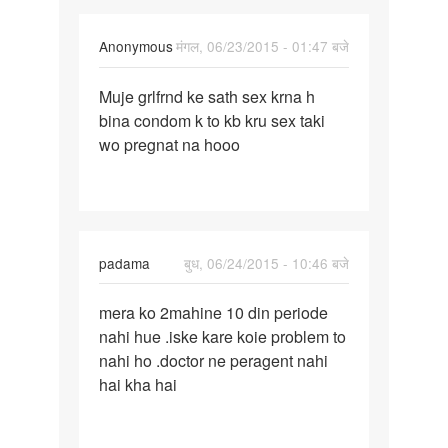
Anonymous
मंगल, 06/23/2015 - 01:47 बजे
पर्मालिंक
Muje grlfrnd ke sath sex krna h
Muje
bina condom k to kb kru sex taki
grlfrnd
wo pregnat na hooo
ke
sath
sex
krna
padama
बुध, 06/24/2015 - 10:46 बजे
पर्मालिंक
mera ko 2mahine 10 din periode
mera
nahi hue .iske kare koie problem to
ko
nahi ho .doctor ne peragent nahi
2mahine
hai kha hai
10
din