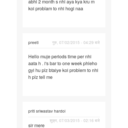
abhi 2 month s nhi aya kya kru m
piryad
koi problam to nhi hogi naa
month
k
gep
m
preeti
गुरु, 07/02/2015 - 04:29 बजे
पर्मालिंक
Hello muje periods time per nhi
Hello
aata h . i's bar to one week phleho
muje
gyi hu plz btaiye koi problem to nhi
periods
h plz tell me
time
per
priti sriwastav hardoi
पर्मालिंक
शुक्र, 07/03/2015 - 02:16 बजे
sir mere
sir