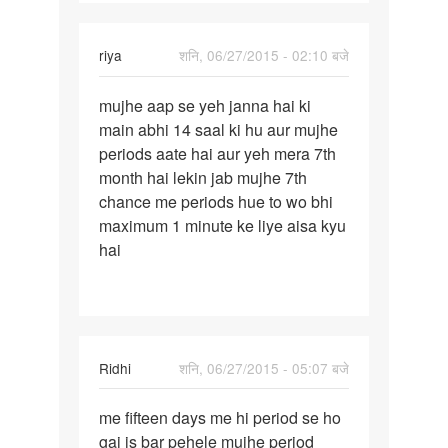
riya
शनि, 06/27/2015 - 02:10 बजे
पर्मालिंक
mujhe aap se yeh janna hai ki
mujhe
main abhi 14 saal ki hu aur mujhe
aap
periods aate hai aur yeh mera 7th
se
month hai lekin jab mujhe 7th
yeh
chance me periods hue to wo bhi
janna
maximum 1 minute ke liye aisa kyu
hai
hai
ki
Ridhi
शनि, 06/27/2015 - 05:07 बजे
पर्मालिंक
me fifteen days me hi period se ho
me
gai is bar pehele mujhe period
fifteen