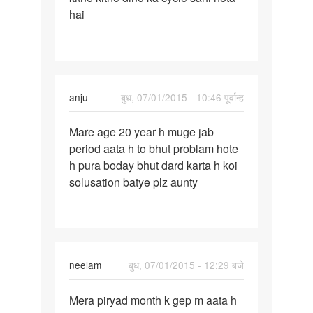
hai
28
anju
बुध, 07/01/2015 - 10:46 पूर्वान्ह
पर्मालिंक
Mare age 20 year h muge jab
Mare
period aata h to bhut problam hote
age
h pura boday bhut dard karta h koi
20
solusation batye plz aunty
year
h
muge
jab
neelam
बुध, 07/01/2015 - 12:29 बजे
पर्मालिंक
Mera piryad month k gep m aata h
Mera