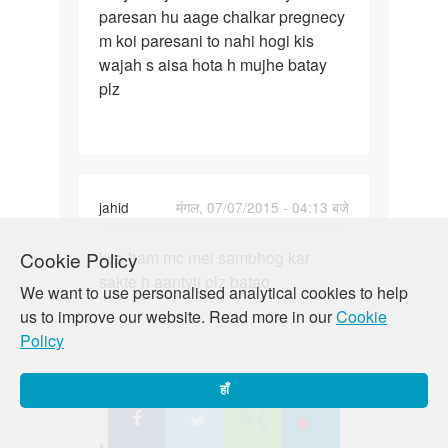
paresan hu aage chalkar pregnecy
m koi paresani to nahi hogi kis
wajah s aisa hota h mujhe batay
plz
jahid
मंगल, 07/07/2015 - 04:13 बजे
पर्मालिंक
kya ham mc mei sambhog kar
Cookie Policy
kya
sakte h aantyji plz batao
ham
We want to use personalised analytical cookies to help
mc
us to improve our website. Read more in our
Cookie
mei
Policy
sambhog
kar
हाँ
kadambari
मंगल, 07/07/2015 - 05:13 बजे
पर्मालिंक