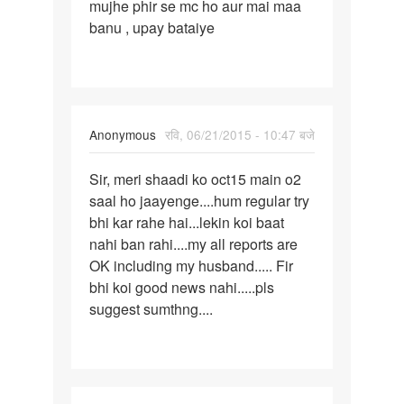
mujhe phir se mc ho aur mai maa
44
banu , upay bataiye
years
hai,
mera
Anonymous
रवि, 06/21/2015 - 10:47 बजे
पर्मालिंक
Sir, meri shaadi ko oct15 main o2
Sir,
saal ho jaayenge....hum regular try
meri
bhi kar rahe hai...lekin koi baat
shaadi
nahi ban rahi....my all reports are
ko
OK including my husband..... Fir
oct15
bhi koi good news nahi.....pls
suggest sumthng....