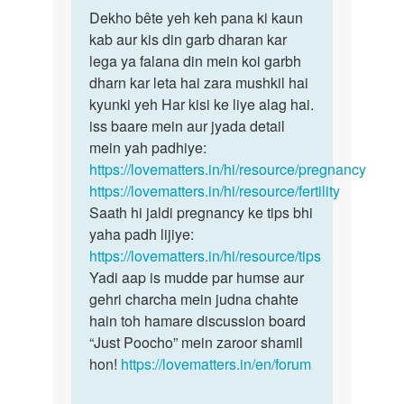
पर्मालिंक
to
Dekho bête yeh keh pana ki kaun
Dekho
Mam
kab aur kis din garb dharan kar
bête
Aaj
lega ya falana din mein koi garbh
yeh
mai
dharn kar leta hai zara mushkil hai
keh
apne
kyunki yeh Har kisi ke liye alag hai.
pana
wife
iss baare mein aur jyada detail
ki
ko
mein yah padhiye:
sex
https://lovematters.in/hi/resource/pregnancy
by
https://lovematters.in/hi/resource/fertility
lal
Saath hi jaldi pregnancy ke tips bhi
yaha padh lijiye:
https://lovematters.in/hi/resource/tips
Yadi aap is mudde par humse aur
gehri charcha mein judna chahte
hain toh hamare discussion board
“Just Poocho” mein zaroor shamil
hon!
https://lovematters.in/en/forum