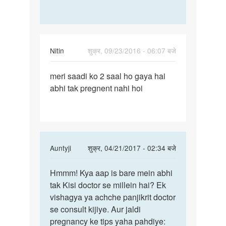
Nitin
शुक्र, 09/23/2016 - 06:07 बजे
पर्मालिंक
meri saadi ko 2 saal ho gaya hai
meri
abhi tak pregnent nahi hoi
saadi
ko
2
saal
ho
In
Auntyji
शुक्र, 04/21/2017 - 02:34 बजे
gaya
reply
पर्मालिंक
to
Hmmm! Kya aap is bare mein abhi
Hmmm!
meri
tak Kisi doctor se millein hai? Ek
Kya
saadi
vishagya ya achche panjikrit doctor
aap
ko
se consult kijiye. Aur jaldi
is
2
pregnancy ke tips yaha pahdiye:
bare