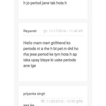
h jo period jane tak hota h
wife
ke
period
aane
Reyansh
गुरु, 11/17/2016 - 11:46 बजे
पर्मालिंक
Hello mam meri girlfriend ko
Hello
periods ni a rhe h bt pet m drd ho
mam
rha jese period ke tym hota h ap
meri
iska upay btaye ki uske periods
girlfriend
ane lge
ko
priyanka singh
पर्मालिंक
रवि, 11/20/2016 - 10:33 पूर्वान्ह
sex ke
sex