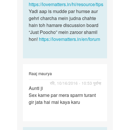
saal
https://lovematters.in/hi/resource/tips
mein
ho
Yadi aap is mudde par humse aur
gaya
gehri charcha mein judna chahte
by
hain toh hamare discussion board
Nitin
“Just Poocho” mein zaroor shamil
hon!
https://lovematters.in/en/forum
Raaj maurya
पर्मालिंक
रवि, 10/16/2016 - 10:53 पूर्वान्ह
Aunti ji
Aunti
Sex karne par mera sparm turant
ji
gir jata hai mai kaya karu
Sex
karne
par
mera