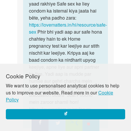
periods
yaad rakhiye Safe sex ke liey
hojay
condom ka istemal kiya jaata hai
by
bête, yeha padho zara:
Anonymous
https://lovematters.in/hi/resource/safe-
sex
Phir bhi yadi aap aur safe hona
chahtey hain to ek Home
pregnancy test kar leejiye aur stith
nischit kar leejiye. Kripya aaj ke
baad condom ka nirdharit upyog
keejiye, apne liye aur apni partner
ke liye. Yadi aap is mudde par
Cookie Policy
humse aur gehri charcha mein
We want to use personalised analytical cookies to help
judna chahte hain toh hamare
us to improve our website. Read more in our
Cookie
discussion board “Just Poocho”
Policy
mein zaroor shamil hon!
https://lovematters.in/en/forum
हाँ