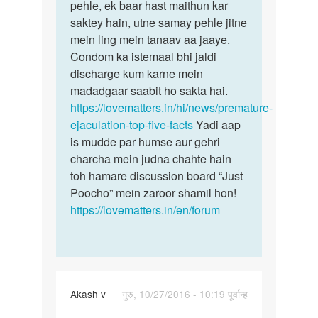
pehle, ek baar hast maithun kar
saktey hain, utne samay pehle jitne
mein ling mein tanaav aa jaaye.
Condom ka istemaal bhi jaldi
discharge kum karne mein
madadgaar saabit ho sakta hai.
https://lovematters.in/hi/news/premature-
ejaculation-top-five-facts
Yadi aap
is mudde par humse aur gehri
charcha mein judna chahte hain
toh hamare discussion board “Just
Poocho” mein zaroor shamil hon!
https://lovematters.in/en/forum
Akash v
गुरु, 10/27/2016 - 10:19 पूर्वान्ह
पर्मालिंक