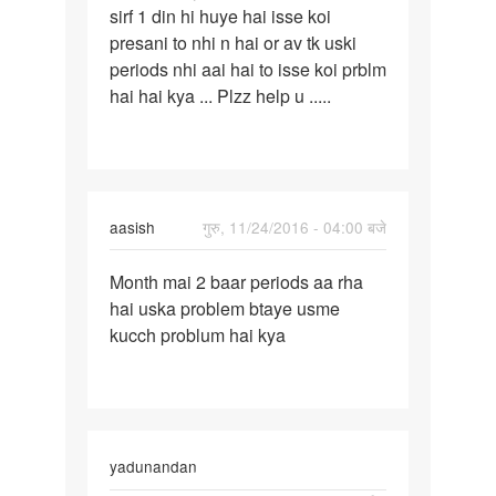
sirf 1 din hi huye hai isse koi
month
presani to nhi n hai or av tk uski
me
periods nhi aai hai to isse koi prblm
apni
hai hai kya ... Plzz help u .....
gf
aasish
गुरु, 11/24/2016 - 04:00 बजे
पर्मालिंक
Month mai 2 baar periods aa rha
Month
hai uska problem btaye usme
mai
kucch problum hai kya
2
baar
periods
aa
yadunandan