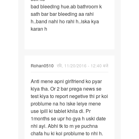
bad bleeding hue.ab bathroom k
ke
sath bar bar bleeding aa rahi
bad
h..band nahi ho rahi h..iska kya
bleeding
karan h
hue.ab
Rohan0510
रवि, 11/20/2016 - 12:40 बजे
पर्मालिंक
Anti mene apni girlfriend ko pyar
Anti
kiya tha. Or 2 bar prega news se
mene
test kiya to report negetive thi pr koi
apni
problume na ho iske leiye mene
girlfriend
use ipill ki tablet khila di. Pr
ko
1months se upr ho gya h uski date
nhi ayi. Abhi tk to m ye puchna
chafa hu ki koi problume to nhi h.