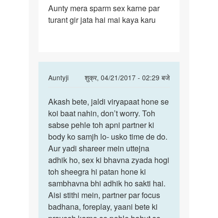
Aunty mera sparm sex karne par
Aunty
turant gir jata hai mai kaya karu
mera
sparm
sex
karne
In
Auntyji
शुक्र, 04/21/2017 - 02:29 बजे
reply
पर्मालिंक
to
Akash bete, jaldi viryapaat hone se
Akash
Aunty
koi baat nahin, don’t worry. Toh
bete,
mera
sabse pehle toh apni partner ki
jaldi
sparm
body ko samjh lo- usko time de do.
viryapaat
sex
Aur yadi shareer mein uttejna
karne
adhik ho, sex ki bhavna zyada hogi
by
toh sheegra hi patan hone ki
Akash
sambhavna bhi adhik ho sakti hai.
v
Aisi stithi mein, partner par focus
badhana, foreplay, yaani bete ki