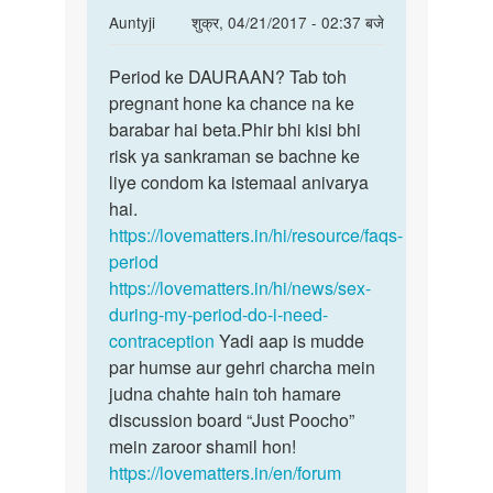
In
Auntyji
शुक्र, 04/21/2017 - 02:37 बजे
reply
पर्मालिंक
to
Period ke DAURAAN? Tab toh
Period
Period
pregnant hone ka chance na ke
ke
me
barabar hai beta.Phir bhi kisi bhi
DAURAAN?
sex
risk ya sankraman se bachne ke
Tab
krne
liye condom ka istemaal anivarya
toh
se
hai.
by
https://lovematters.in/hi/resource/faqs-
snaya
period
https://lovematters.in/hi/news/sex-
during-my-period-do-i-need-
contraception
Yadi aap is mudde
par humse aur gehri charcha mein
judna chahte hain toh hamare
discussion board “Just Poocho”
mein zaroor shamil hon!
https://lovematters.in/en/forum