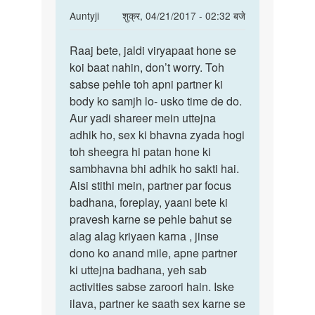
In
Auntyji
शुक्र, 04/21/2017 - 02:32 बजे
reply
पर्मालिंक
to
Raaj bete, jaldi viryapaat hone se
Raaj
Aunti
koi baat nahin, don’t worry. Toh
bete,
ji
sabse pehle toh apni partner ki
jaldi
Sex
body ko samjh lo- usko time de do.
viryapaat
karne
Aur yadi shareer mein uttejna
par
adhik ho, sex ki bhavna zyada hogi
mera
toh sheegra hi patan hone ki
by
sambhavna bhi adhik ho sakti hai.
Raaj
Aisi stithi mein, partner par focus
maurya
badhana, foreplay, yaani bete ki
pravesh karne se pehle bahut se
alag alag kriyaen karna , jinse
dono ko anand mile, apne partner
ki uttejna badhana, yeh sab
activities sabse zaroori hain. Iske
ilava, partner ke saath sex karne se