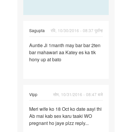
Sagupta
रवि, 10/30/2016 - 08:37 पूर्वान्ह
पर्मालिंक
Auntie Ji 1manth may bar bar 2ten
Auntie
bar mahawari aa Katey es ka tik
Ji
hony up at bato
1manth
may
bar
bar
Vipp
सोम, 10/31/2016 - 08:47 बजे
पर्मालिंक
Meri wife ko 18 Oct ko date aayi thi
Meri
Ab mai kab sex karu taaki WO
wife
pregnant ho jaye plzz reply...
ko
18