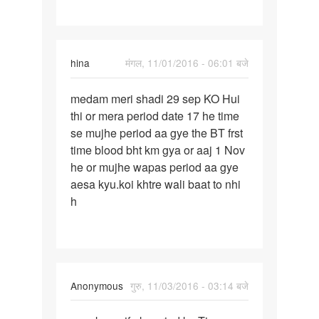
Oct
ko
date
hina
मंगल, 11/01/2016 - 06:01 बजे
पर्मालिंक
medam meri shadi 29 sep KO Hui
medam
thi or mera period date 17 he time
meri
se mujhe period aa gye the BT frst
shadi
time blood bht km gya or aaj 1 Nov
29
he or mujhe wapas period aa gye
sep
aesa kyu.koi khtre wali baat to nhi
KO
h
Anonymous
गुरु, 11/03/2016 - 03:14 बजे
पर्मालिंक