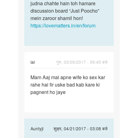
judna chahte hain toh hamare
discussion board “Just Poocho”
mein zaroor shamil hon!
https://lovematters.in/en/forum
lal
गुरु, 03/09/2017 - 09:45 बजे
पर्मालिंक
Mam Aaj mai apne wife ko sex kar
Mam
rahe hai fir uske bad kab kare ki
Aaj
pagnent ho jaye
mai
apne
wife
ko
sex
In
Auntyji
शुक्र, 04/21/2017 - 03:08 बजे
reply