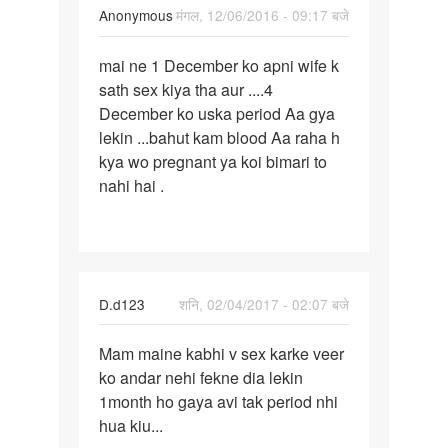
by
Anonymous
मंगल, 12/06/2016 - 09:17 बजे
deenu
पर्मालिंक
mai ne 1 December ko apni wife k
mai
sath sex kiya tha aur ....4
ne
December ko uska period Aa gya
1
lekin ...bahut kam blood Aa raha h
December
kya wo pregnant ya koi bimari to
ko
nahi hai .
apni
D.d123
शनि, 02/04/2017 - 02:07 बजे
पर्मालिंक
Mam maine kabhi v sex karke veer
Mam
ko andar nehi fekne dia lekin
maine
1month ho gaya avi tak period nhi
kabhi
hua kiu...
v