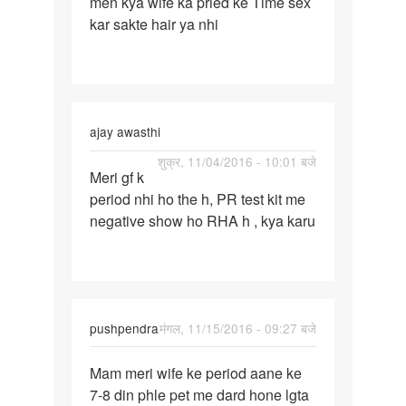
men kya wife ka pried ke Time sex
men
kar sakte hair ya nhi
kya
wife
ka
pried
ke
ajay awasthi
Time
पर्मालिंक
शुक्र, 11/04/2016 - 10:01 बजे
Meri gf k
Meri
period nhi ho the h, PR test kit me
gf
negative show ho RHA h , kya karu
k
period
nhi
ho
the
pushpendra
मंगल, 11/15/2016 - 09:27 बजे
h
पर्मालिंक
Mam meri wife ke period aane ke
Mam
7-8 din phle pet me dard hone lgta
meri