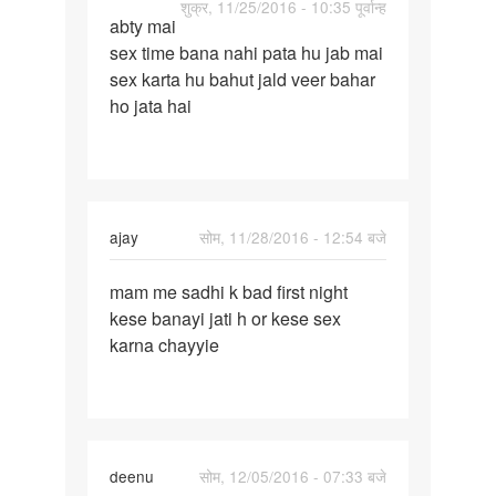
पर्मालिंक
शुक्र, 11/25/2016 - 10:35 पूर्वान्ह
abty mai
abty
sex time bana nahi pata hu jab mai
mai
sex karta hu bahut jald veer bahar
sex
ho jata hai
time
bana
nahi
ajay
सोम, 11/28/2016 - 12:54 बजे
पर्मालिंक
mam me sadhi k bad first night
mam
kese banayi jati h or kese sex
me
karna chayyie
sadhi
k
bad
first
deenu
सोम, 12/05/2016 - 07:33 बजे