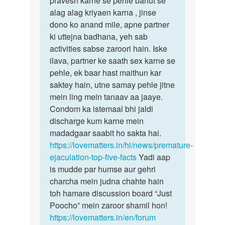
pravesh karne se pehle bahut se
alag alag kriyaen karna , jinse
dono ko anand mile, apne partner
ki uttejna badhana, yeh sab
activities sabse zaroori hain. Iske
ilava, partner ke saath sex karne se
pehle, ek baar hast maithun kar
saktey hain, utne samay pehle jitne
mein ling mein tanaav aa jaaye.
Condom ka istemaal bhi jaldi
discharge kum karne mein
madadgaar saabit ho sakta hai.
https://lovematters.in/hi/news/premature-
ejaculation-top-five-facts
Yadi aap
is mudde par humse aur gehri
charcha mein judna chahte hain
toh hamare discussion board “Just
Poocho” mein zaroor shamil hon!
https://lovematters.in/en/forum