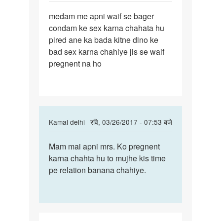
पर्मालिंक
medam me apni waif se bager
medam
condam ke sex karna chahata hu
me
pired ane ka bada kitne dino ke
apni
bad sex karna chahiye jis se waif
waif
pregnent na ho
se
bager
In
Kamal delhi
रवि, 03/26/2017 - 07:53 बजे
reply
पर्मालिंक
to
Mam mai apni mrs. Ko pregnent
Mam
medam
karna chahta hu to mujhe kis time
mai
me
pe relation banana chahiye.
apni
apni
mrs.
waif
Ko
se
bager