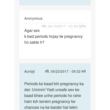
Anonymous
पर्मालिंक
सोम, 04/10/2017 - 01:50 पूर्वान्ह
Agar sex
Agar
k bad periods hojay tw pregnancy
sex
ho sakte h?
k
bad
periods
hojay
In
Auntyji
रवि, 04/23/2017 - 09:32 बजे
reply
पर्मालिंक
to
Periods ke baad bhi pregnancy ka
Periods
Agar
dar: Ummm! Yadi unsafe sex ke
ke
sex
baad bhee unhe periods ho rahe
baad
k
hain toh ismein pregnancy ke
bhi
bad
chances na ke barabr hai lekin