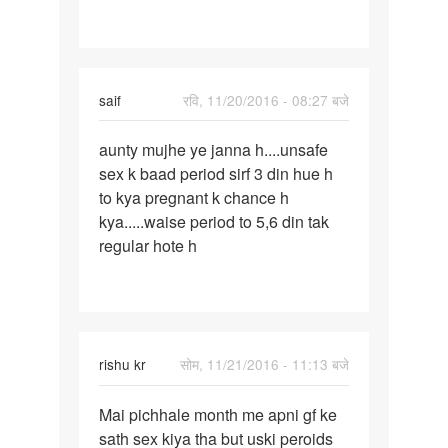
saif
रवि, 11/20/2016 - 08:27 बजे
पर्मालिंक
aunty mujhe ye janna h....unsafe
aunty
sex k baad period sirf 3 din hue h
mujhe
to kya pregnant k chance h
ye
kya.....waise period to 5,6 din tak
janna
regular hote h
h...
rishu kr
सोम, 11/21/2016 - 11:13 बजे
पर्मालिंक
Mai pichhale month me apni gf ke
Mai
sath sex kiya tha but uski peroids
pichhale