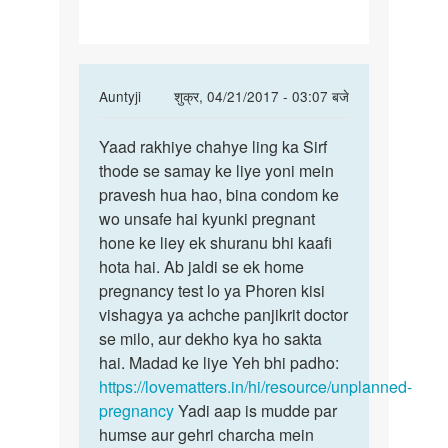
sex
karke
In
Auntyji
शुक्र, 04/21/2017 - 03:07 बजे
reply
पर्मालिंक
to
Yaad rakhiye chahye ling ka Sirf
Yaad
Mam
thode se samay ke liye yoni mein
rakhiye
maine
pravesh hua hao, bina condom ke
chahye
kabhi
wo unsafe hai kyunki pregnant
ling
v
hone ke liey ek shuranu bhi kaafi
ka
sex
hota hai. Ab jaldi se ek home
karke
pregnancy test lo ya Phoren kisi
by
vishagya ya achche panjikrit doctor
D.d123
se milo, aur dekho kya ho sakta
hai. Madad ke liye Yeh bhi padho:
https://lovematters.in/hi/resource/unplanned-
pregnancy
Yadi aap is mudde par
humse aur gehri charcha mein