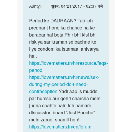
In
Auntyji
शुक्र, 04/21/2017 - 02:37 बजे
reply
पर्मालिंक
to
Period ke DAURAAN? Tab toh
Period
Period
pregnant hone ka chance na ke
ke
me
barabar hai beta.Phir bhi kisi bhi
DAURAAN?
sex
risk ya sankraman se bachne ke
Tab
krne
liye condom ka istemaal anivarya
toh
se
hai.
by
https://lovematters.in/hi/resource/faqs-
snaya
period
https://lovematters.in/hi/news/sex-
during-my-period-do-i-need-
contraception
Yadi aap is mudde
par humse aur gehri charcha mein
judna chahte hain toh hamare
discussion board “Just Poocho”
mein zaroor shamil hon!
https://lovematters.in/en/forum