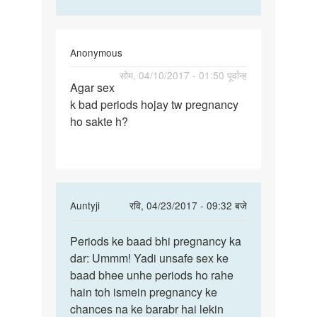
Anonymous
पर्मालिंक
सोम, 04/10/2017 - 01:50 पूर्वान्ह
Agar sex
Agar
k bad periods hojay tw pregnancy
sex
ho sakte h?
k
bad
periods
hojay
In
Auntyji
रवि, 04/23/2017 - 09:32 बजे
reply
पर्मालिंक
to
Periods ke baad bhi pregnancy ka
Periods
Agar
dar: Ummm! Yadi unsafe sex ke
ke
sex
baad bhee unhe periods ho rahe
baad
k
hain toh ismein pregnancy ke
bhi
bad
chances na ke barabr hai lekin