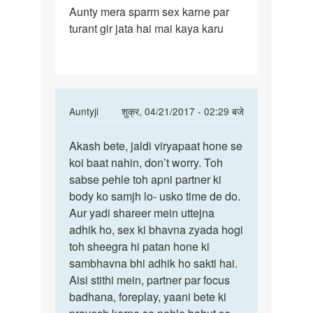
Aunty mera sparm sex karne par
Aunty
turant gir jata hai mai kaya karu
mera
sparm
sex
karne
In
Auntyji
शुक्र, 04/21/2017 - 02:29 बजे
reply
पर्मालिंक
to
Akash bete, jaldi viryapaat hone se
Akash
Aunty
koi baat nahin, don’t worry. Toh
bete,
mera
sabse pehle toh apni partner ki
jaldi
sparm
body ko samjh lo- usko time de do.
viryapaat
sex
Aur yadi shareer mein uttejna
karne
adhik ho, sex ki bhavna zyada hogi
by
toh sheegra hi patan hone ki
Akash
sambhavna bhi adhik ho sakti hai.
v
Aisi stithi mein, partner par focus
badhana, foreplay, yaani bete ki