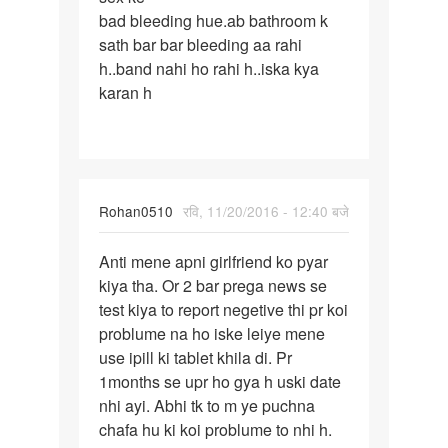
bad bleeding hue.ab bathroom k
ke
sath bar bar bleeding aa rahi
bad
h..band nahi ho rahi h..iska kya
bleeding
karan h
hue.ab
Rohan0510
रवि, 11/20/2016 - 12:40 बजे
पर्मालिंक
Anti mene apni girlfriend ko pyar
Anti
kiya tha. Or 2 bar prega news se
mene
test kiya to report negetive thi pr koi
apni
problume na ho iske leiye mene
girlfriend
use ipill ki tablet khila di. Pr
ko
1months se upr ho gya h uski date
nhi ayi. Abhi tk to m ye puchna
chafa hu ki koi problume to nhi h.