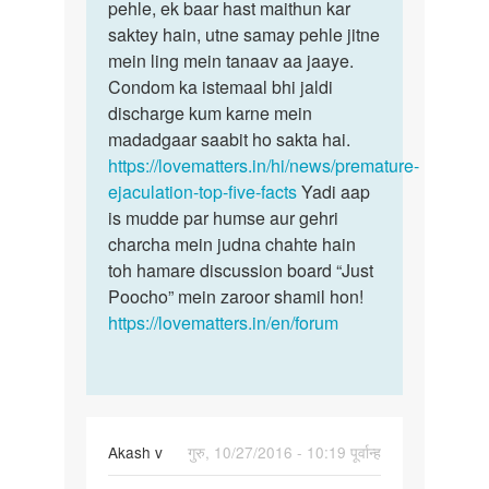
pehle, ek baar hast maithun kar
saktey hain, utne samay pehle jitne
mein ling mein tanaav aa jaaye.
Condom ka istemaal bhi jaldi
discharge kum karne mein
madadgaar saabit ho sakta hai.
https://lovematters.in/hi/news/premature-
ejaculation-top-five-facts
Yadi aap
is mudde par humse aur gehri
charcha mein judna chahte hain
toh hamare discussion board “Just
Poocho” mein zaroor shamil hon!
https://lovematters.in/en/forum
Akash v
गुरु, 10/27/2016 - 10:19 पूर्वान्ह
पर्मालिंक