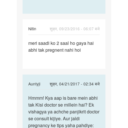
Nitin
शुक्र, 09/23/2016 - 06:07 बजे
पर्मालिंक
meri saadi ko 2 saal ho gaya hai
meri
abhi tak pregnent nahi hoi
saadi
ko
2
saal
ho
In
Auntyji
शुक्र, 04/21/2017 - 02:34 बजे
gaya
reply
पर्मालिंक
to
Hmmm! Kya aap is bare mein abhi
Hmmm!
meri
tak Kisi doctor se millein hai? Ek
Kya
saadi
vishagya ya achche panjikrit doctor
aap
ko
se consult kijiye. Aur jaldi
is
2
pregnancy ke tips yaha pahdiye:
bare