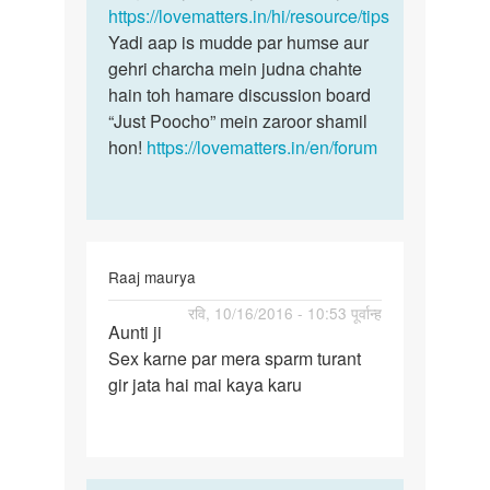
saal
https://lovematters.in/hi/resource/tips
mein
ho
Yadi aap is mudde par humse aur
gaya
gehri charcha mein judna chahte
by
hain toh hamare discussion board
Nitin
“Just Poocho” mein zaroor shamil
hon!
https://lovematters.in/en/forum
Raaj maurya
पर्मालिंक
रवि, 10/16/2016 - 10:53 पूर्वान्ह
Aunti ji
Aunti
Sex karne par mera sparm turant
ji
gir jata hai mai kaya karu
Sex
karne
par
mera