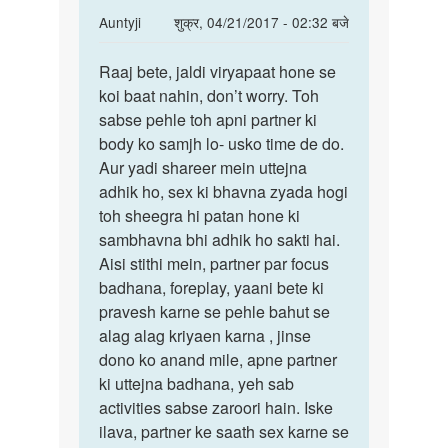
In
Auntyji
शुक्र, 04/21/2017 - 02:32 बजे
reply
पर्मालिंक
to
Raaj bete, jaldi viryapaat hone se
Raaj
Aunti
koi baat nahin, don’t worry. Toh
bete,
ji
sabse pehle toh apni partner ki
jaldi
Sex
body ko samjh lo- usko time de do.
viryapaat
karne
Aur yadi shareer mein uttejna
par
adhik ho, sex ki bhavna zyada hogi
mera
toh sheegra hi patan hone ki
by
sambhavna bhi adhik ho sakti hai.
Raaj
Aisi stithi mein, partner par focus
maurya
badhana, foreplay, yaani bete ki
pravesh karne se pehle bahut se
alag alag kriyaen karna , jinse
dono ko anand mile, apne partner
ki uttejna badhana, yeh sab
activities sabse zaroori hain. Iske
ilava, partner ke saath sex karne se