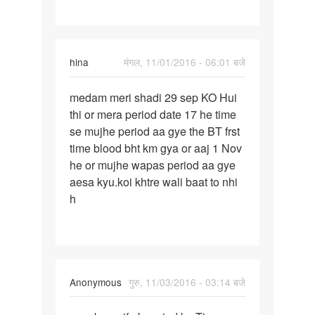
Oct
ko
date
hina
मंगल, 11/01/2016 - 06:01 बजे
पर्मालिंक
medam meri shadi 29 sep KO Hui
medam
thi or mera period date 17 he time
meri
se mujhe period aa gye the BT frst
shadi
time blood bht km gya or aaj 1 Nov
29
he or mujhe wapas period aa gye
sep
aesa kyu.koi khtre wali baat to nhi
KO
h
Anonymous
गुरु, 11/03/2016 - 03:14 बजे
पर्मालिंक