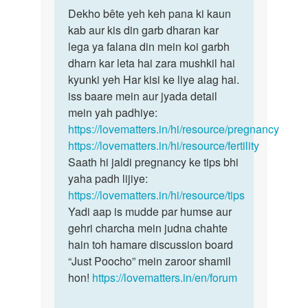
पर्मालिंक
to
Dekho bête yeh keh pana ki kaun
Dekho
Mam
kab aur kis din garb dharan kar
bête
Aaj
lega ya falana din mein koi garbh
yeh
mai
dharn kar leta hai zara mushkil hai
keh
apne
kyunki yeh Har kisi ke liye alag hai.
pana
wife
iss baare mein aur jyada detail
ki
ko
mein yah padhiye:
sex
https://lovematters.in/hi/resource/pregnancy
by
https://lovematters.in/hi/resource/fertility
lal
Saath hi jaldi pregnancy ke tips bhi
yaha padh lijiye:
https://lovematters.in/hi/resource/tips
Yadi aap is mudde par humse aur
gehri charcha mein judna chahte
hain toh hamare discussion board
“Just Poocho” mein zaroor shamil
hon!
https://lovematters.in/en/forum