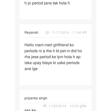
h jo period jane tak hota h
wife
ke
period
aane
Reyansh
गुरु, 11/17/2016 - 11:46 बजे
पर्मालिंक
Hello mam meri girlfriend ko
Hello
periods ni a rhe h bt pet m drd ho
mam
rha jese period ke tym hota h ap
meri
iska upay btaye ki uske periods
girlfriend
ane lge
ko
priyanka singh
पर्मालिंक
रवि, 11/20/2016 - 10:33 पूर्वान्ह
sex ke
sex