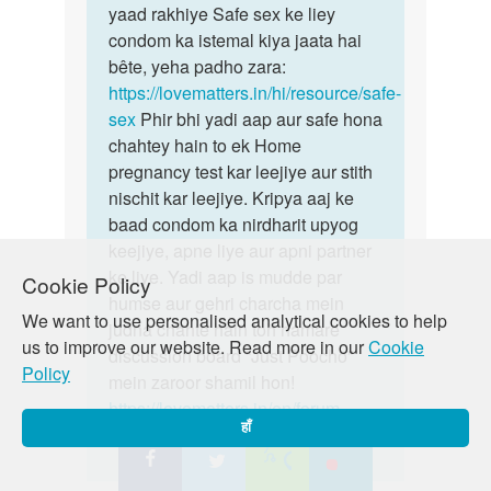
periods
yaad rakhiye Safe sex ke liey
hojay
condom ka istemal kiya jaata hai
by
bête, yeha padho zara:
Anonymous
https://lovematters.in/hi/resource/safe-
sex
Phir bhi yadi aap aur safe hona
chahtey hain to ek Home
pregnancy test kar leejiye aur stith
nischit kar leejiye. Kripya aaj ke
baad condom ka nirdharit upyog
keejiye, apne liye aur apni partner
ke liye. Yadi aap is mudde par
Cookie Policy
humse aur gehri charcha mein
We want to use personalised analytical cookies to help
judna chahte hain toh hamare
us to improve our website. Read more in our
Cookie
discussion board “Just Poocho”
Policy
mein zaroor shamil hon!
https://lovematters.in/en/forum
हाँ