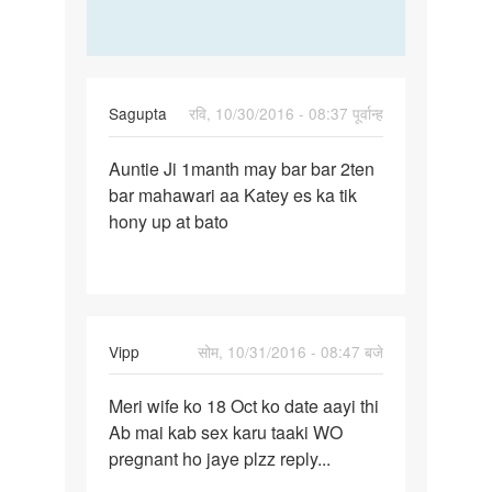
Sagupta
रवि, 10/30/2016 - 08:37 पूर्वान्ह
पर्मालिंक
Auntie Ji 1manth may bar bar 2ten
Auntie
bar mahawari aa Katey es ka tik
Ji
hony up at bato
1manth
may
bar
bar
Vipp
सोम, 10/31/2016 - 08:47 बजे
पर्मालिंक
Meri wife ko 18 Oct ko date aayi thi
Meri
Ab mai kab sex karu taaki WO
wife
pregnant ho jaye plzz reply...
ko
18