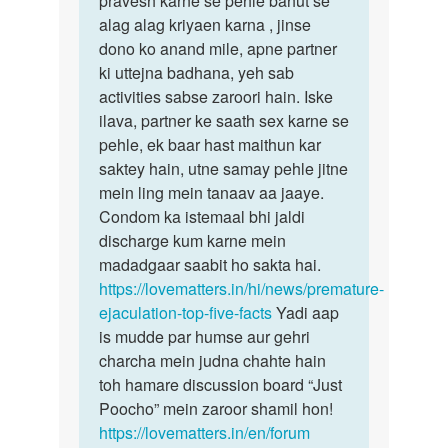
pravesh karne se pehle bahut se
alag alag kriyaen karna , jinse
dono ko anand mile, apne partner
ki uttejna badhana, yeh sab
activities sabse zaroori hain. Iske
ilava, partner ke saath sex karne se
pehle, ek baar hast maithun kar
saktey hain, utne samay pehle jitne
mein ling mein tanaav aa jaaye.
Condom ka istemaal bhi jaldi
discharge kum karne mein
madadgaar saabit ho sakta hai.
https://lovematters.in/hi/news/premature-
ejaculation-top-five-facts
Yadi aap
is mudde par humse aur gehri
charcha mein judna chahte hain
toh hamare discussion board “Just
Poocho” mein zaroor shamil hon!
https://lovematters.in/en/forum