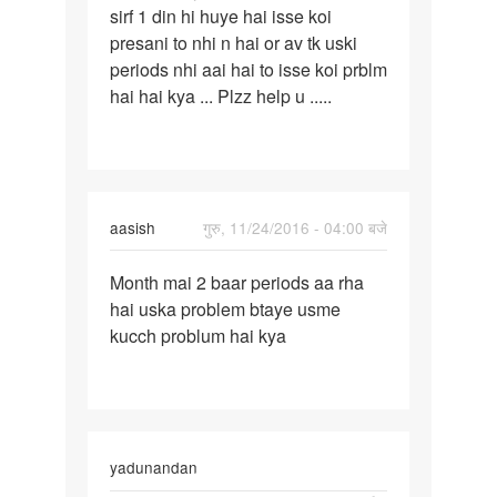
sirf 1 din hi huye hai isse koi
month
presani to nhi n hai or av tk uski
me
periods nhi aai hai to isse koi prblm
apni
hai hai kya ... Plzz help u .....
gf
aasish
गुरु, 11/24/2016 - 04:00 बजे
पर्मालिंक
Month mai 2 baar periods aa rha
Month
hai uska problem btaye usme
mai
kucch problum hai kya
2
baar
periods
aa
yadunandan