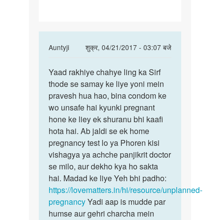
sex
karke
In
Auntyji
शुक्र, 04/21/2017 - 03:07 बजे
reply
पर्मालिंक
to
Yaad rakhiye chahye ling ka Sirf
Yaad
Mam
thode se samay ke liye yoni mein
rakhiye
maine
pravesh hua hao, bina condom ke
chahye
kabhi
wo unsafe hai kyunki pregnant
ling
v
hone ke liey ek shuranu bhi kaafi
ka
sex
hota hai. Ab jaldi se ek home
karke
pregnancy test lo ya Phoren kisi
by
vishagya ya achche panjikrit doctor
D.d123
se milo, aur dekho kya ho sakta
hai. Madad ke liye Yeh bhi padho:
https://lovematters.in/hi/resource/unplanned-
pregnancy
Yadi aap is mudde par
humse aur gehri charcha mein