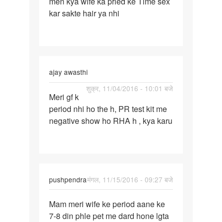
men kya wife ka pried ke Time sex
men
kar sakte hair ya nhi
kya
wife
ka
pried
ke
ajay awasthi
Time
पर्मालिंक
शुक्र, 11/04/2016 - 10:01 बजे
Meri gf k
Meri
period nhi ho the h, PR test kit me
gf
negative show ho RHA h , kya karu
k
period
nhi
ho
the
pushpendra
मंगल, 11/15/2016 - 09:27 बजे
h
पर्मालिंक
Mam meri wife ke period aane ke
Mam
7-8 din phle pet me dard hone lgta
meri