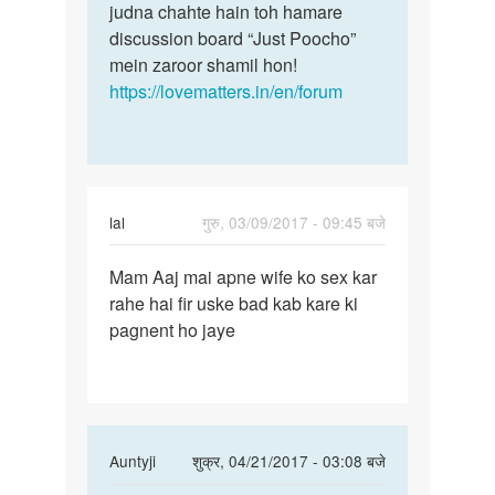
judna chahte hain toh hamare
discussion board “Just Poocho”
mein zaroor shamil hon!
https://lovematters.in/en/forum
lal
गुरु, 03/09/2017 - 09:45 बजे
पर्मालिंक
Mam Aaj mai apne wife ko sex kar
Mam
rahe hai fir uske bad kab kare ki
Aaj
pagnent ho jaye
mai
apne
wife
ko
sex
In
Auntyji
शुक्र, 04/21/2017 - 03:08 बजे
reply