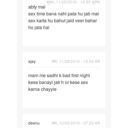
पर्मालिंक
शुक्र, 11/25/2016 - 10:35 पूर्वान्ह
abty mai
abty
sex time bana nahi pata hu jab mai
mai
sex karta hu bahut jald veer bahar
sex
ho jata hai
time
bana
nahi
ajay
सोम, 11/28/2016 - 12:54 बजे
पर्मालिंक
mam me sadhi k bad first night
mam
kese banayi jati h or kese sex
me
karna chayyie
sadhi
k
bad
first
deenu
सोम, 12/05/2016 - 07:33 बजे