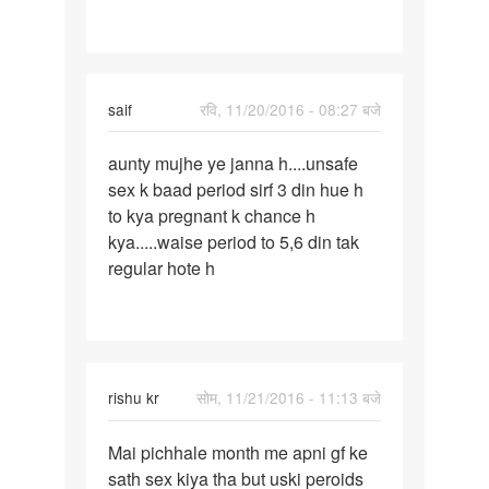
saif
रवि, 11/20/2016 - 08:27 बजे
पर्मालिंक
aunty mujhe ye janna h....unsafe
aunty
sex k baad period sirf 3 din hue h
mujhe
to kya pregnant k chance h
ye
kya.....waise period to 5,6 din tak
janna
regular hote h
h...
rishu kr
सोम, 11/21/2016 - 11:13 बजे
पर्मालिंक
Mai pichhale month me apni gf ke
Mai
sath sex kiya tha but uski peroids
pichhale