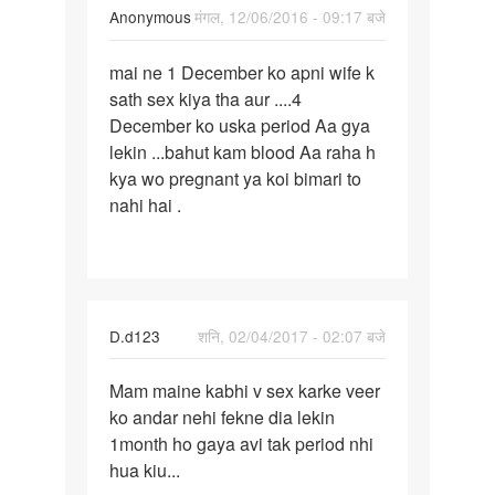
by
Anonymous
मंगल, 12/06/2016 - 09:17 बजे
deenu
पर्मालिंक
mai ne 1 December ko apni wife k
mai
sath sex kiya tha aur ....4
ne
December ko uska period Aa gya
1
lekin ...bahut kam blood Aa raha h
December
kya wo pregnant ya koi bimari to
ko
nahi hai .
apni
D.d123
शनि, 02/04/2017 - 02:07 बजे
पर्मालिंक
Mam maine kabhi v sex karke veer
Mam
ko andar nehi fekne dia lekin
maine
1month ho gaya avi tak period nhi
kabhi
hua kiu...
v