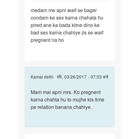
पर्मालिंक
medam me apni waif se bager
medam
condam ke sex karna chahata hu
me
pired ane ka bada kitne dino ke
apni
bad sex karna chahiye jis se waif
waif
pregnent na ho
se
bager
In
Kamal delhi
रवि, 03/26/2017 - 07:53 बजे
reply
पर्मालिंक
to
Mam mai apni mrs. Ko pregnent
Mam
medam
karna chahta hu to mujhe kis time
mai
me
pe relation banana chahiye.
apni
apni
mrs.
waif
Ko
se
bager