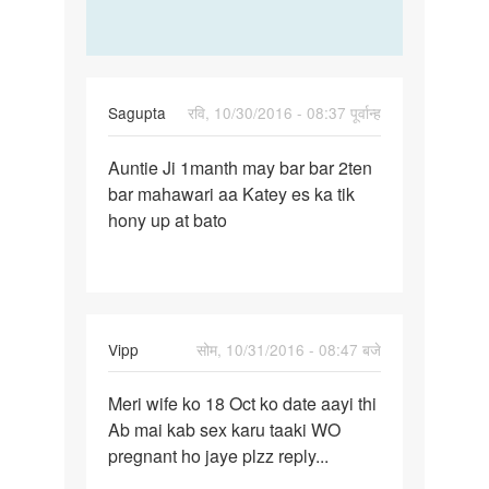
Sagupta
रवि, 10/30/2016 - 08:37 पूर्वान्ह
पर्मालिंक
Auntie Ji 1manth may bar bar 2ten
Auntie
bar mahawari aa Katey es ka tik
Ji
hony up at bato
1manth
may
bar
bar
Vipp
सोम, 10/31/2016 - 08:47 बजे
पर्मालिंक
Meri wife ko 18 Oct ko date aayi thi
Meri
Ab mai kab sex karu taaki WO
wife
pregnant ho jaye plzz reply...
ko
18