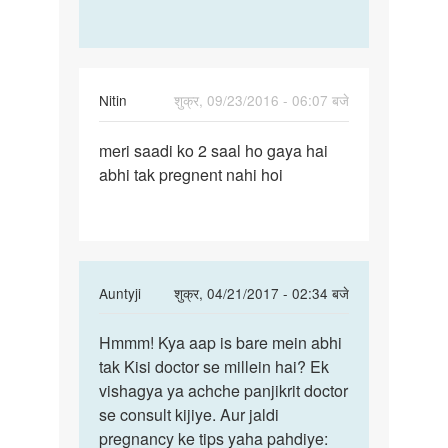
Nitin
शुक्र, 09/23/2016 - 06:07 बजे
पर्मालिंक
meri saadi ko 2 saal ho gaya hai
meri
abhi tak pregnent nahi hoi
saadi
ko
2
saal
ho
In
Auntyji
शुक्र, 04/21/2017 - 02:34 बजे
gaya
reply
पर्मालिंक
to
Hmmm! Kya aap is bare mein abhi
Hmmm!
meri
tak Kisi doctor se millein hai? Ek
Kya
saadi
vishagya ya achche panjikrit doctor
aap
ko
se consult kijiye. Aur jaldi
is
2
pregnancy ke tips yaha pahdiye:
bare