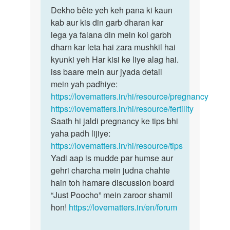
पर्मालिंक
to
Dekho bête yeh keh pana ki kaun
Dekho
Mam
kab aur kis din garb dharan kar
bête
Aaj
lega ya falana din mein koi garbh
yeh
mai
dharn kar leta hai zara mushkil hai
keh
apne
kyunki yeh Har kisi ke liye alag hai.
pana
wife
iss baare mein aur jyada detail
ki
ko
mein yah padhiye:
sex
https://lovematters.in/hi/resource/pregnancy
by
https://lovematters.in/hi/resource/fertility
lal
Saath hi jaldi pregnancy ke tips bhi
yaha padh lijiye:
https://lovematters.in/hi/resource/tips
Yadi aap is mudde par humse aur
gehri charcha mein judna chahte
hain toh hamare discussion board
“Just Poocho” mein zaroor shamil
hon!
https://lovematters.in/en/forum