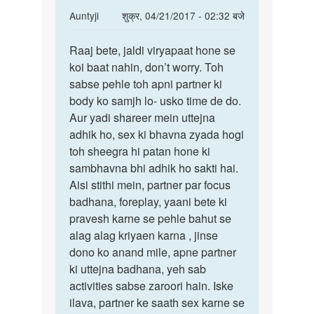
In
Auntyji
शुक्र, 04/21/2017 - 02:32 बजे
reply
पर्मालिंक
to
Raaj bete, jaldi viryapaat hone se
Raaj
Aunti
koi baat nahin, don’t worry. Toh
bete,
ji
sabse pehle toh apni partner ki
jaldi
Sex
body ko samjh lo- usko time de do.
viryapaat
karne
Aur yadi shareer mein uttejna
par
adhik ho, sex ki bhavna zyada hogi
mera
toh sheegra hi patan hone ki
by
sambhavna bhi adhik ho sakti hai.
Raaj
Aisi stithi mein, partner par focus
maurya
badhana, foreplay, yaani bete ki
pravesh karne se pehle bahut se
alag alag kriyaen karna , jinse
dono ko anand mile, apne partner
ki uttejna badhana, yeh sab
activities sabse zaroori hain. Iske
ilava, partner ke saath sex karne se