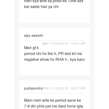
men kya wife ka pried ke Time sex
men
kar sakte hair ya nhi
kya
wife
ka
pried
ke
ajay awasthi
Time
पर्मालिंक
शुक्र, 11/04/2016 - 10:01 बजे
Meri gf k
Meri
period nhi ho the h, PR test kit me
gf
negative show ho RHA h , kya karu
k
period
nhi
ho
the
pushpendra
मंगल, 11/15/2016 - 09:27 बजे
h
पर्मालिंक
Mam meri wife ke period aane ke
Mam
7-8 din phle pet me dard hone lgta
meri