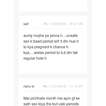
saif
रवि, 11/20/2016 - 08:27 बजे
पर्मालिंक
aunty mujhe ye janna h....unsafe
aunty
sex k baad period sirf 3 din hue h
mujhe
to kya pregnant k chance h
ye
kya.....waise period to 5,6 din tak
janna
regular hote h
h...
rishu kr
सोम, 11/21/2016 - 11:13 बजे
पर्मालिंक
Mai pichhale month me apni gf ke
Mai
sath sex kiya tha but uski peroids
pichhale