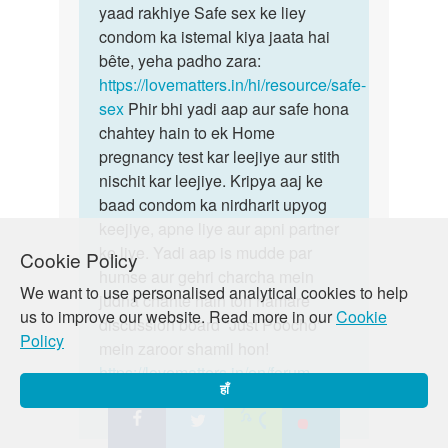
periods
yaad rakhiye Safe sex ke liey
hojay
condom ka istemal kiya jaata hai
by
bête, yeha padho zara:
Anonymous
https://lovematters.in/hi/resource/safe-
sex
Phir bhi yadi aap aur safe hona
chahtey hain to ek Home
pregnancy test kar leejiye aur stith
nischit kar leejiye. Kripya aaj ke
baad condom ka nirdharit upyog
keejiye, apne liye aur apni partner
ke liye. Yadi aap is mudde par
Cookie Policy
humse aur gehri charcha mein
We want to use personalised analytical cookies to help
judna chahte hain toh hamare
us to improve our website. Read more in our
Cookie
discussion board “Just Poocho”
Policy
mein zaroor shamil hon!
https://lovematters.in/en/forum
हाँ