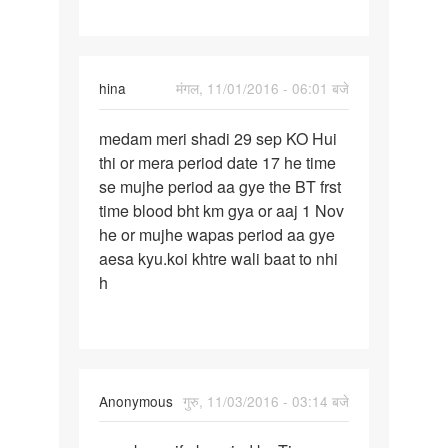
Oct
ko
date
hina
मंगल, 11/01/2016 - 06:01 बजे
पर्मालिंक
medam meri shadi 29 sep KO Hui
medam
thi or mera period date 17 he time
meri
se mujhe period aa gye the BT frst
shadi
time blood bht km gya or aaj 1 Nov
29
he or mujhe wapas period aa gye
sep
aesa kyu.koi khtre wali baat to nhi
KO
h
Anonymous
गुरु, 11/03/2016 - 03:14 बजे
पर्मालिंक