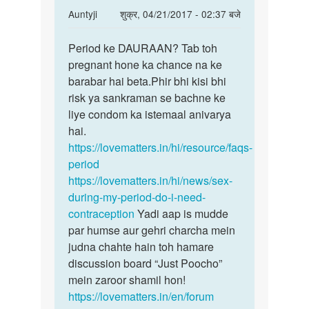
In
Auntyji
शुक्र, 04/21/2017 - 02:37 बजे
reply
पर्मालिंक
to
Period ke DAURAAN? Tab toh
Period
Period
pregnant hone ka chance na ke
ke
me
barabar hai beta.Phir bhi kisi bhi
DAURAAN?
sex
risk ya sankraman se bachne ke
Tab
krne
liye condom ka istemaal anivarya
toh
se
hai.
by
https://lovematters.in/hi/resource/faqs-
snaya
period
https://lovematters.in/hi/news/sex-
during-my-period-do-i-need-
contraception
Yadi aap is mudde
par humse aur gehri charcha mein
judna chahte hain toh hamare
discussion board “Just Poocho”
mein zaroor shamil hon!
https://lovematters.in/en/forum