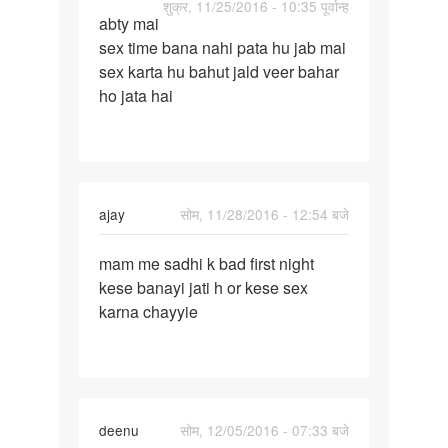
पर्मालिंक
शुक्र, 11/25/2016 - 10:35 पूर्वान्ह
abty mai
abty
sex time bana nahi pata hu jab mai
mai
sex karta hu bahut jald veer bahar
sex
ho jata hai
time
bana
nahi
ajay
सोम, 11/28/2016 - 12:54 बजे
पर्मालिंक
mam me sadhi k bad first night
mam
kese banayi jati h or kese sex
me
karna chayyie
sadhi
k
bad
first
deenu
सोम, 12/05/2016 - 07:33 बजे