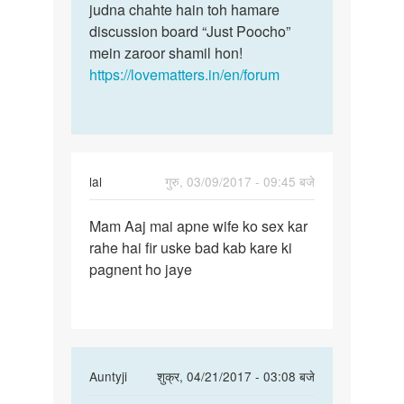
judna chahte hain toh hamare
discussion board “Just Poocho”
mein zaroor shamil hon!
https://lovematters.in/en/forum
lal
गुरु, 03/09/2017 - 09:45 बजे
पर्मालिंक
Mam Aaj mai apne wife ko sex kar
Mam
rahe hai fir uske bad kab kare ki
Aaj
pagnent ho jaye
mai
apne
wife
ko
sex
In
Auntyji
शुक्र, 04/21/2017 - 03:08 बजे
reply