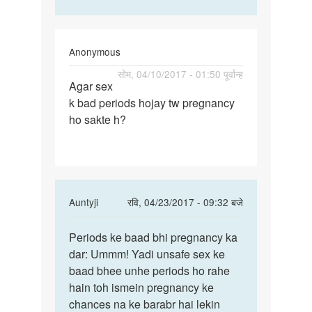
Anonymous
पर्मालिंक
सोम, 04/10/2017 - 01:50 पूर्वान्ह
Agar sex
Agar
k bad periods hojay tw pregnancy
sex
ho sakte h?
k
bad
periods
hojay
In
Auntyji
रवि, 04/23/2017 - 09:32 बजे
reply
पर्मालिंक
to
Periods ke baad bhi pregnancy ka
Periods
Agar
dar: Ummm! Yadi unsafe sex ke
ke
sex
baad bhee unhe periods ho rahe
baad
k
hain toh ismein pregnancy ke
bhi
bad
chances na ke barabr hai lekin