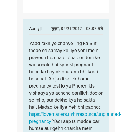
sex
karke
In
Auntyji
शुक्र, 04/21/2017 - 03:07 बजे
reply
पर्मालिंक
to
Yaad rakhiye chahye ling ka Sirf
Yaad
Mam
thode se samay ke liye yoni mein
rakhiye
maine
pravesh hua hao, bina condom ke
chahye
kabhi
wo unsafe hai kyunki pregnant
ling
v
hone ke liey ek shuranu bhi kaafi
ka
sex
hota hai. Ab jaldi se ek home
karke
pregnancy test lo ya Phoren kisi
by
vishagya ya achche panjikrit doctor
D.d123
se milo, aur dekho kya ho sakta
hai. Madad ke liye Yeh bhi padho:
https://lovematters.in/hi/resource/unplanned-
pregnancy
Yadi aap is mudde par
humse aur gehri charcha mein