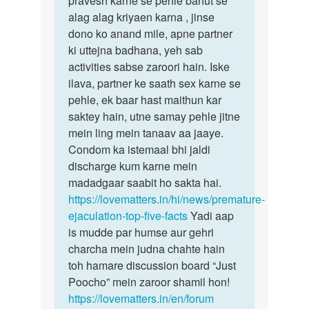
pravesh karne se pehle bahut se
alag alag kriyaen karna , jinse
dono ko anand mile, apne partner
ki uttejna badhana, yeh sab
activities sabse zaroori hain. Iske
ilava, partner ke saath sex karne se
pehle, ek baar hast maithun kar
saktey hain, utne samay pehle jitne
mein ling mein tanaav aa jaaye.
Condom ka istemaal bhi jaldi
discharge kum karne mein
madadgaar saabit ho sakta hai.
https://lovematters.in/hi/news/premature-
ejaculation-top-five-facts
Yadi aap
is mudde par humse aur gehri
charcha mein judna chahte hain
toh hamare discussion board “Just
Poocho” mein zaroor shamil hon!
https://lovematters.in/en/forum