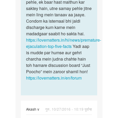
pehle, ek baar hast maithun kar
saktey hain, utne samay pehle jitne
mein ling mein tanaav aa jaaye.
Condom ka istemaal bhi jaldi
discharge kum karne mein
madadgaar saabit ho sakta hai.
https://lovematters.in/hi/news/premature-
ejaculation-top-five-facts
Yadi aap
is mudde par humse aur gehri
charcha mein judna chahte hain
toh hamare discussion board “Just
Poocho” mein zaroor shamil hon!
https://lovematters.in/en/forum
Akash v
गुरु, 10/27/2016 - 10:19 पूर्वान्ह
पर्मालिंक