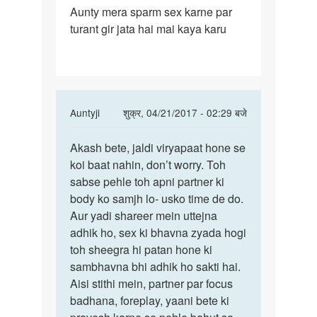
Aunty mera sparm sex karne par
Aunty
turant gir jata hai mai kaya karu
mera
sparm
sex
karne
In
Auntyji
शुक्र, 04/21/2017 - 02:29 बजे
reply
पर्मालिंक
to
Akash bete, jaldi viryapaat hone se
Akash
Aunty
koi baat nahin, don’t worry. Toh
bete,
mera
sabse pehle toh apni partner ki
jaldi
sparm
body ko samjh lo- usko time de do.
viryapaat
sex
Aur yadi shareer mein uttejna
karne
adhik ho, sex ki bhavna zyada hogi
by
toh sheegra hi patan hone ki
Akash
sambhavna bhi adhik ho sakti hai.
v
Aisi stithi mein, partner par focus
badhana, foreplay, yaani bete ki