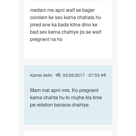
पर्मालिंक
medam me apni waif se bager
medam
condam ke sex karna chahata hu
me
pired ane ka bada kitne dino ke
apni
bad sex karna chahiye jis se waif
waif
pregnent na ho
se
bager
In
Kamal delhi
रवि, 03/26/2017 - 07:53 बजे
reply
पर्मालिंक
to
Mam mai apni mrs. Ko pregnent
Mam
medam
karna chahta hu to mujhe kis time
mai
me
pe relation banana chahiye.
apni
apni
mrs.
waif
Ko
se
bager