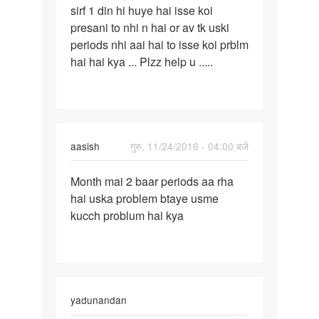
sirf 1 din hi huye hai isse koi
month
presani to nhi n hai or av tk uski
me
periods nhi aai hai to isse koi prblm
apni
hai hai kya ... Plzz help u .....
gf
aasish
गुरु, 11/24/2016 - 04:00 बजे
पर्मालिंक
Month mai 2 baar periods aa rha
Month
hai uska problem btaye usme
mai
kucch problum hai kya
2
baar
periods
aa
yadunandan