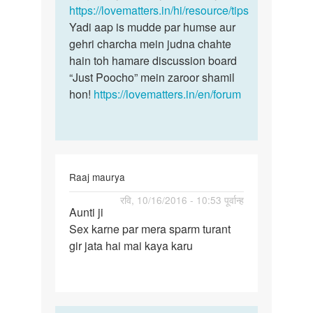
saal
https://lovematters.in/hi/resource/tips
mein
ho
Yadi aap is mudde par humse aur
gaya
gehri charcha mein judna chahte
by
hain toh hamare discussion board
Nitin
“Just Poocho” mein zaroor shamil
hon!
https://lovematters.in/en/forum
Raaj maurya
पर्मालिंक
रवि, 10/16/2016 - 10:53 पूर्वान्ह
Aunti ji
Aunti
Sex karne par mera sparm turant
ji
gir jata hai mai kaya karu
Sex
karne
par
mera