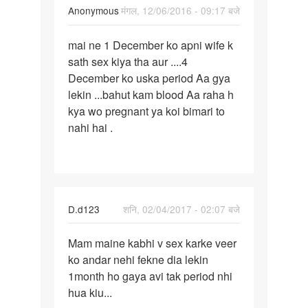
by
Anonymous
मंगल, 12/06/2016 - 09:17 बजे
deenu
पर्मालिंक
mai ne 1 December ko apni wife k
mai
sath sex kiya tha aur ....4
ne
December ko uska period Aa gya
1
lekin ...bahut kam blood Aa raha h
December
kya wo pregnant ya koi bimari to
ko
nahi hai .
apni
D.d123
शनि, 02/04/2017 - 02:07 बजे
पर्मालिंक
Mam maine kabhi v sex karke veer
Mam
ko andar nehi fekne dia lekin
maine
1month ho gaya avi tak period nhi
kabhi
hua kiu...
v