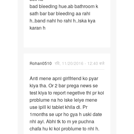
bad bleeding hue.ab bathroom k
ke
sath bar bar bleeding aa rahi
bad
h..band nahi ho rahi h..iska kya
bleeding
karan h
hue.ab
Rohan0510
रवि, 11/20/2016 - 12:40 बजे
पर्मालिंक
Anti mene apni girlfriend ko pyar
Anti
kiya tha. Or 2 bar prega news se
mene
test kiya to report negetive thi pr koi
apni
problume na ho iske leiye mene
girlfriend
use ipill ki tablet khila di. Pr
ko
1months se upr ho gya h uski date
nhi ayi. Abhi tk to m ye puchna
chafa hu ki koi problume to nhi h.