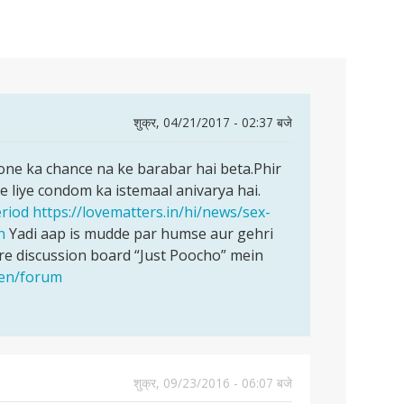
शुक्र, 04/21/2017 - 02:37 बजे
e ka chance na ke barabar hai beta.Phir
e liye condom ka istemaal anivarya hai.
eriod
https://lovematters.in/hi/news/sex-
n
Yadi aap is mudde par humse aur gehri
e discussion board “Just Poocho” mein
/en/forum
शुक्र, 09/23/2016 - 06:07 बजे