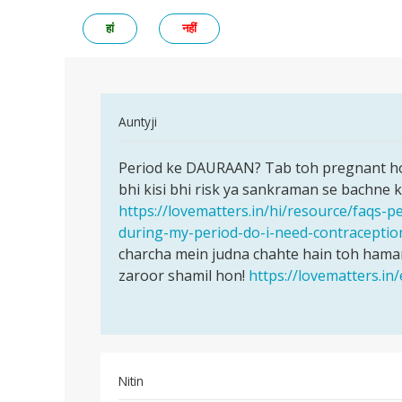
हां
नहीं
In
Auntyji
reply
पर्मालिंक
to
Period ke DAURAAN? Tab toh pregnant hon
Period
Period
bhi kisi bhi risk ya sankraman se bachne k
ke
me
https://lovematters.in/hi/resource/faqs-p
DAURAAN?
sex
during-my-period-do-i-need-contraceptio
Tab
krne
charcha mein judna chahte hain toh hamar
toh
se
zaroor shamil hon!
https://lovematters.in
by
snaya
Nitin