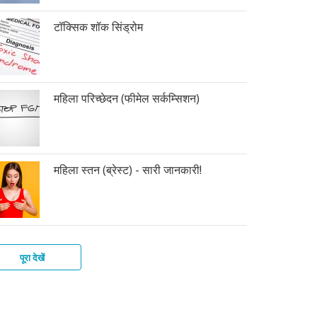
टॉक्सिक शॉक सिंड्रोम
महिला परिच्छेदन (फीमेल सर्कम्सिशन)
महिला स्तन (ब्रेस्ट) - सारी जानकारी!
पूरा देखें
ला
ला
िक
िक
िक
़-
ाई