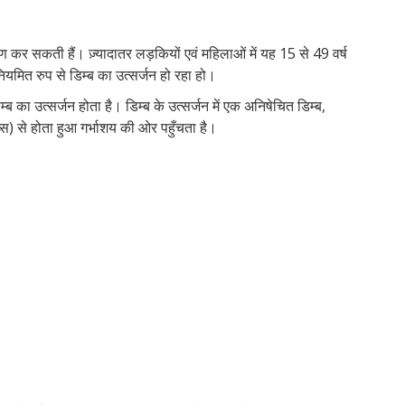
यौन
यौन
(पी
के
से
पता
अंग:
अंग:
की
सम
जुड़े
चले
ण कर सकती हैं। ज़्यादातर लड़कियों एवं महिलाओं में यह 15 से 49 वर्ष
योन
वल्व
शुर
दर्द
मि
कि
ियमित रुप से डिम्ब का उत्सर्जन हो रहा हो।
(वेज
क्ल
किश
म्ब का उत्सर्जन होता है। डिम्ब के उत्सर्जन में एक अनिषेचित डिम्ब,
पर
पर
शुरू
) से होता हुआ गर्भाशय की ओर पहुँचता है।
जान
पूरी
हो
जान
गयी
है?